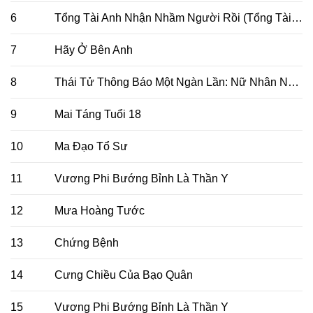
6
Tổng Tài Anh Nhận Nhầm Người Rồi (Tổng Tài Daddy Không Thể Trêu)
7
Hãy Ở Bên Anh
8
Thái Tử Thông Báo Một Ngàn Lần: Nữ Nhân Nguy Hiểm
9
Mai Táng Tuổi 18
10
Ma Đạo Tổ Sư
11
Vương Phi Bướng Bỉnh Là Thần Y
12
Mưa Hoàng Tước
13
Chứng Bệnh
14
Cưng Chiều Của Bạo Quân
15
Vương Phi Bướng Bỉnh Là Thần Y