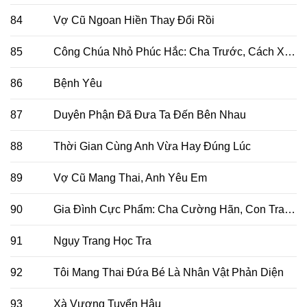
84
Vợ Cũ Ngoan Hiền Thay Đổi Rồi
85
Công Chúa Nhỏ Phúc Hắc: Cha Trước, Cách Xa Mẹ Một Chút!
86
Bệnh Yêu
87
Duyên Phận Đã Đưa Ta Đến Bên Nhau
88
Thời Gian Cùng Anh Vừa Hay Đúng Lúc
89
Vợ Cũ Mang Thai, Anh Yêu Em
90
Gia Đình Cực Phẩm: Cha Cường Hãn, Con Trai Thiên Tài, Mẹ Phúc Hắc
91
Ngụy Trang Học Tra
92
Tôi Mang Thai Đứa Bé Là Nhân Vật Phản Diện
93
Xà Vương Tuyển Hậu