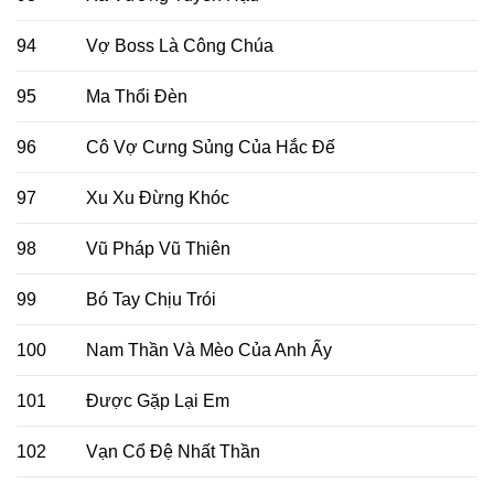
94
Vợ Boss Là Công Chúa
95
Ma Thổi Đèn
96
Cô Vợ Cưng Sủng Của Hắc Đế
97
Xu Xu Đừng Khóc
98
Vũ Pháp Vũ Thiên
99
Bó Tay Chịu Trói
100
Nam Thần Và Mèo Của Anh Ấy
101
Được Gặp Lại Em
102
Vạn Cổ Đệ Nhất Thần