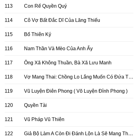
113
Con Rể Quyền Quý
114
Cô Vợ Bất Đắc Dĩ Của Lăng Thiếu
115
Bổ Thiên Ký
116
Nam Thần Và Mèo Của Anh Ấy
117
Ông Xã Không Thuần, Bà Xã Lưu Manh
118
Vợ Mang Thai: Chồng Lo Lắng Muốn Có Đứa Thứ Hai
119
Vũ Luyện Điên Phong ( Võ Luyện Đỉnh Phong )
120
Quyền Tài
121
Vũ Pháp Vũ Thiên
122
Giả Bộ Làm A Còn Đi Đánh Lộn Là Sẽ Mang Thai Đó