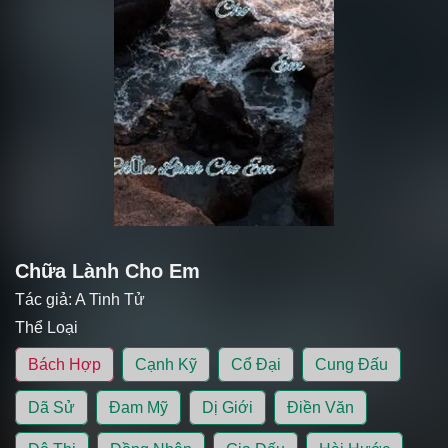
Chữa Lành Cho Em
Tác giả:
A Tinh Tử
Thể Loại
Bách Hợp
Cạnh Kỹ
Cổ Đại
Cung Đấu
Dã Sử
Đam Mỹ
Dị Giới
Điền Văn