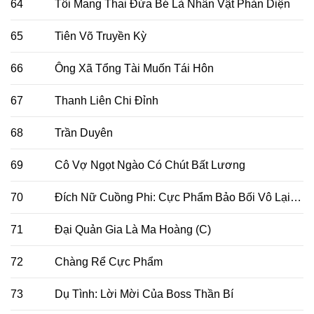
64
Tôi Mang Thai Đứa Bé Là Nhân Vật Phản Diện
65
Tiên Võ Truyền Kỳ
66
Ông Xã Tổng Tài Muốn Tái Hôn
67
Thanh Liên Chi Đỉnh
68
Trần Duyên
69
Cô Vợ Ngọt Ngào Có Chút Bất Lương
70
Đích Nữ Cuồng Phi: Cực Phẩm Bảo Bối Vô Lại Nương
71
Đại Quản Gia Là Ma Hoàng (C)
72
Chàng Rể Cực Phẩm
73
Dụ Tình: Lời Mời Của Boss Thần Bí