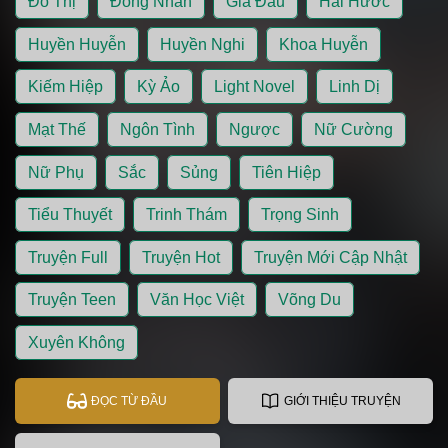
Đô Thị
Đồng Nhân
Gia Đấu
Hài Hước
Huyền Huyễn
Huyền Nghi
Khoa Huyễn
Kiếm Hiệp
Kỳ Ảo
Light Novel
Linh Dị
Mạt Thế
Ngôn Tình
Ngược
Nữ Cường
Nữ Phụ
Sắc
Sủng
Tiên Hiệp
Tiểu Thuyết
Trinh Thám
Trọng Sinh
Truyện Full
Truyện Hot
Truyện Mới Cập Nhật
Truyện Teen
Văn Học Việt
Võng Du
Xuyên Không
ĐỌC TỪ ĐẦU
GIỚI THIỆU TRUYỆN