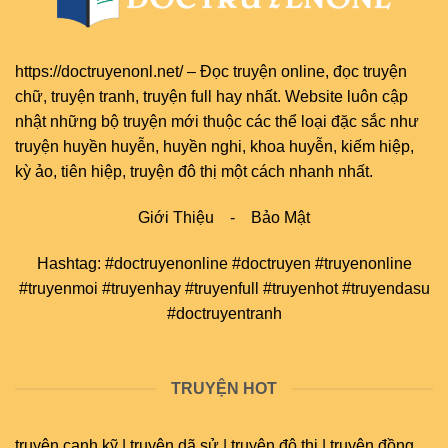
https://doctruyenonl.net/
–
Đọc truyện online
, đọc
truyện
chữ
,
truyện tranh
,
truyện full
hay nhất. Website luôn cập
nhật những bộ truyện mới thuộc các thể loại đặc sắc như
truyện huyền huyễn, huyền nghi, khoa huyễn, kiếm hiệp,
kỳ ảo, tiên hiệp, truyện đô thị một cách nhanh nhất.
Giới Thiệu
-
Bảo Mật
Hashtag: #doctruyenonline #doctruyen #truyenonline
#truyenmoi #truyenhay #truyenfull #truyenhot #truyendasu
#doctruyentranh
TRUYỆN HOT
truyện cạnh kỹ | truyện dã sử | truyện đô thị | truyện đồng