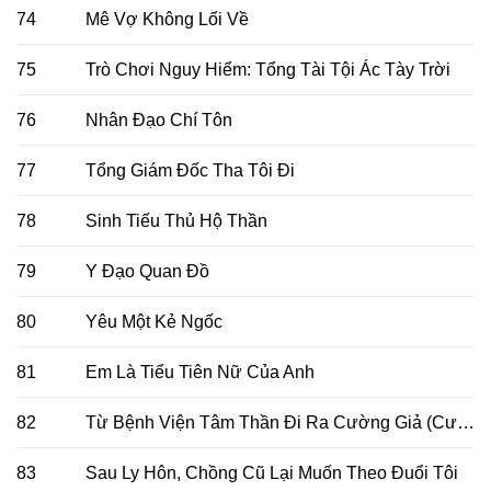
74
Mê Vợ Không Lối Về
75
Trò Chơi Nguy Hiểm: Tổng Tài Tội Ác Tày Trời
76
Nhân Đạo Chí Tôn
77
Tổng Giám Đốc Tha Tôi Đi
78
Sinh Tiếu Thủ Hộ Thần
79
Y Đạo Quan Đồ
80
Yêu Một Kẻ Ngốc
81
Em Là Tiểu Tiên Nữ Của Anh
82
Từ Bệnh Viện Tâm Thần Đi Ra Cường Giả (Cường Giả Đến Từ Trại Tâm Thần)
83
Sau Ly Hôn, Chồng Cũ Lại Muốn Theo Đuổi Tôi