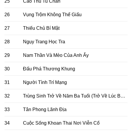
25
Cao Thủ Tu Chân
26
Vụng Trộm Không Thể Giấu
27
Thiếu Chủ Bí Mật
28
Ngụy Trang Học Tra
29
Nam Thần Và Mèo Của Anh Ấy
30
Đấu Phá Thương Khung
31
Người Tình Trí Mạng
32
Trùng Sinh Trở Về Năm Ba Tuổi (Trở Về Lúc Ba Tuổi Rưỡi)
33
Tân Phong Lãnh Địa
34
Cuộc Sống Khoan Thai Nơi Viễn Cổ