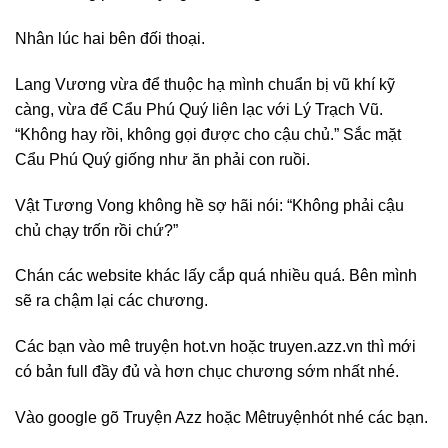
Nhân lúc hai bên đối thoại.
Lang Vương vừa để thuộc hạ mình chuẩn bị vũ khí kỹ
càng, vừa để Cẩu Phú Quý liên lạc với Lý Trạch Vũ.
“Không hay rồi, không gọi được cho cậu chủ.” Sắc mặt
Cẩu Phú Quý giống như ăn phải con ruồi.
Vật Tương Vong không hề sợ hãi nói: “Không phải cậu
chủ chạy trốn rồi chứ?”
Chán các website khác lấy cắp quá nhiều quá. Bên mình
sẽ ra chậm lại các chương.
Các bạn vào mê truyện hot.vn hoặc truyen.azz.vn thì mới
có bản full đầy đủ và hơn chục chương sớm nhất nhé.
Vào google gõ Truyện Azz hoặc Mêtruyệnhót nhé các bạn.