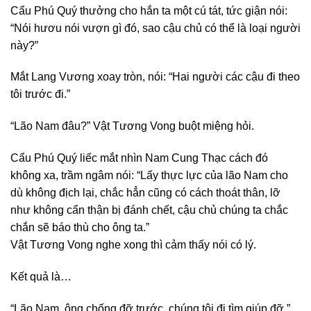
Cẩu Phú Quý thưởng cho hắn ta một cú tát, tức giận nói:
“Nói hươu nói vượn gì đó, sao cậu chủ có thể là loại người
này?”
Mắt Lang Vương xoay tròn, nói: “Hai người các cậu đi theo
tôi trước đi.”
“Lão Nam đâu?” Vật Tương Vong buột miệng hỏi.
Cẩu Phú Quý liếc mắt nhìn Nam Cung Thạc cách đó
không xa, trầm ngâm nói: “Lấy thực lực của lão Nam cho
dù không địch lại, chắc hẳn cũng có cách thoát thân, lỡ
như không cẩn thận bị đánh chết, cậu chủ chúng ta chắc
chắn sẽ báo thù cho ông ta.”
Vật Tương Vong nghe xong thì cảm thấy nói có lý.
Kết quả là…
“Lão Nam, ông chống đỡ trước, chúng tôi đi tìm giúp đỡ.”