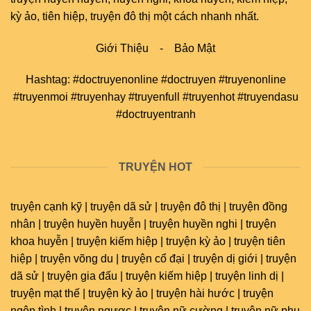
kỳ ảo, tiên hiệp, truyện đô thị một cách nhanh nhất.
Giới Thiệu
-
Bảo Mật
Hashtag: #doctruyenonline #doctruyen #truyenonline
#truyenmoi #truyenhay #truyenfull #truyenhot #truyendasu
#doctruyentranh
TRUYỆN HOT
truyện cạnh kỹ | truyện dã sử | truyện đô thị | truyện đồng
nhân | truyện huyền huyễn | truyện huyền nghi | truyện
khoa huyễn | truyện kiếm hiệp | truyện kỳ ảo | truyện tiên
hiệp | truyện võng du | truyện cổ đại | truyện dị giới | truyện
dã sử | truyện gia đấu | truyện kiếm hiệp | truyện linh dị |
truyện mạt thế | truyện kỳ ảo | truyện hài hước | truyện
ngôn tình | truyện ngược | truyện nữ cường | truyện nữ phụ