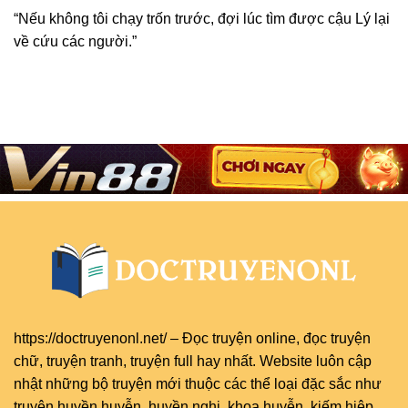
“Nếu không tôi chạy trốn trước, đợi lúc tìm được cậu Lý lại
về cứu các người.”
https://doctruyenonl.net/
–
Đọc truyện online
, đọc
truyện
chữ
,
truyện tranh
,
truyện full
hay nhất. Website luôn cập
nhật những bộ truyện mới thuộc các thể loại đặc sắc như
truyện huyền huyễn, huyền nghi, khoa huyễn, kiếm hiệp,