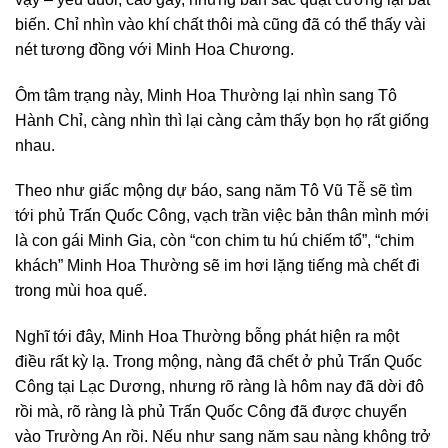
biến. Chỉ nhìn vào khí chất thôi mà cũng đã có thể thấy vài
nét tương đồng với Minh Hoa Chương.
Ôm tâm trạng này, Minh Hoa Thường lại nhìn sang Tô
Hành Chỉ, càng nhìn thì lại càng cảm thấy bọn họ rất giống
nhau.
Theo như giấc mộng dự báo, sang năm Tô Vũ Tễ sẽ tìm
tới phủ Trấn Quốc Công, vạch trần việc bản thân mình mới
là con gái Minh Gia, còn “con chim tu hú chiếm tổ”, “chim
khách” Minh Hoa Thường sẽ im hơi lặng tiếng mà chết đi
trong mùi hoa quế.
Nghĩ tới đây, Minh Hoa Thường bỗng phát hiện ra một
điều rất kỳ lạ. Trong mộng, nàng đã chết ở phủ Trấn Quốc
Công tại Lạc Dương, nhưng rõ ràng là hôm nay đã dời đô
rồi mà, rõ ràng là phủ Trấn Quốc Công đã được chuyển
vào Trường An rồi. Nếu như sang năm sau nàng không trở