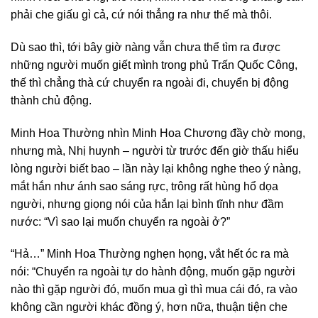
phải che giấu gì cả, cứ nói thẳng ra như thế mà thôi.
Dù sao thì, tới bây giờ nàng vẫn chưa thể tìm ra được
những người muốn giết mình trong phủ Trấn Quốc Công,
thế thì chẳng thà cứ chuyển ra ngoài đi, chuyển bị động
thành chủ động.
Minh Hoa Thường nhìn Minh Hoa Chương đầy chờ mong,
nhưng mà, Nhị huynh – người từ trước đến giờ thấu hiểu
lòng người biết bao – lần này lại không nghe theo ý nàng,
mắt hắn như ánh sao sáng rực, trông rất hùng hổ dọa
người, nhưng giọng nói của hắn lại bình tĩnh như đầm
nước: “Vì sao lại muốn chuyển ra ngoài ở?”
“Hả…” Minh Hoa Thường nghẹn họng, vắt hết óc ra mà
nói: “Chuyển ra ngoài tự do hành động, muốn gặp người
nào thì gặp người đó, muốn mua gì thì mua cái đó, ra vào
không cần người khác đồng ý, hơn nữa, thuận tiện che