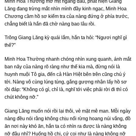
Minh Hoa Thường mờ mịt ngẩng đầu, phát hiện Giang
Lăng đang trừng mắt nhìn mình đầy kinh ngạc, Minh Hoa
Chương cầm hồ sơ kiểm tra của nàng đứng ở phía trước,
chẳng biết là hắn đã chờ nàng bao lâu rồi.
Trông Giang Lăng kỳ quái lắm, hắn ta hỏi: “Ngươi nghĩ gì
thế?”
Minh Hoa Thường nhanh chóng nhìn xung quanh, ánh mắt
ban nãy của nàng rõ ràng như thế kia mà, đừng nói là
huynh muội Tô gia, đến cả Hàn Hiệt bên trên cũng chú ý
tới. Nàng vô cùng lúng túng, gắng gượng nhận lấy hồ sơ
rồi đáp: “Không có gì, chỉ là, nghĩ tới việc phải rời đi thì có
chút không nỡ.”
Giang Lăng muốn nói rồi lại thôi, vẻ mặt mê man. Mỗi ngày
nàng đều nói rằng không chịu nổi rừng hoang núi vắng, đồ
ăn nơi này khó ăn, hắn ta có nhìn ra được là nàng không
nỡ đâu nhỉ? Huống hồ chi, cứ coi như là nàng không nỡ