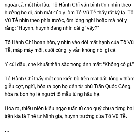
ngoài cả một hồi lâu, Tô Hành Chỉ vẫn bình tĩnh nhìn theo
hướng họ đi, ánh mắt của y làm Tô Vũ Tễ thấy rất kỳ lạ. Tô
Vũ Tễ nhìn theo phía trước, ôm lòng nghi hoặc mà hỏi y
rằng: “Huynh, huynh đang nhìn cái gì vậy?”
Tô Hành Chỉ hoàn hồn, y nhìn vào đôi mắt hạnh của Tô Vũ
Tễ, mấp máy môi, cuối cùng, y vẫn không nói gì cả.
Y cúi đầu, che khuất thần sắc trong ánh mắt: “Không có gì.”
Tô Hành Chỉ thấy một con kiến bò trên mặt đất, lòng y thầm
giễu cợt, nghĩ, hóa ra bọn họ đến từ phủ Trấn Quốc Công,
hóa ra bọn họ là người tổ mẫu từng hầu hạ.
Hóa ra, thiếu niên kiêu ngạo tuấn tú cao quý chưa từng bại
trận kia là Thế tử Minh gia, huynh trưởng của Tô Vũ Tễ.
…