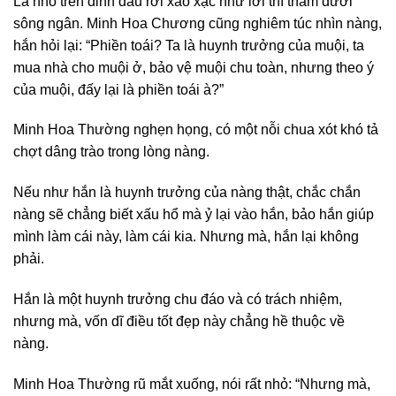
Lá nho trên đỉnh đầu rơi xào xạc như lời thì thầm dưới
sông ngân. Minh Hoa Chương cũng nghiêm túc nhìn nàng,
hắn hỏi lại: “Phiền toái? Ta là huynh trưởng của muội, ta
mua nhà cho muội ở, bảo vệ muội chu toàn, nhưng theo ý
của muội, đấy lại là phiền toái à?”
Minh Hoa Thường nghẹn họng, có một nỗi chua xót khó tả
chợt dâng trào trong lòng nàng.
Nếu như hắn là huynh trưởng của nàng thật, chắc chắn
nàng sẽ chẳng biết xấu hổ mà ỷ lại vào hắn, bảo hắn giúp
mình làm cái này, làm cái kia. Nhưng mà, hắn lại không
phải.
Hắn là một huynh trưởng chu đáo và có trách nhiệm,
nhưng mà, vốn dĩ điều tốt đẹp này chẳng hề thuộc về
nàng.
Minh Hoa Thường rũ mắt xuống, nói rất nhỏ: “Nhưng mà,