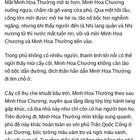
Mắt Minh Hoa Thường mở to hơn, Minh Hoa Chương
xuống ngựa, chậm rãi gõ vang cửa phủ. Qua một hồi lâu,
cổng lớn mới được mở he hé ra, lão nô bộc hơi nghễnh
ngãng, nhưng khi thấy người đến là Nhị lang quân và Nhị
nương tử thì nước mắt tuôn rơi, vội vã mời Minh Hoa
Chương và Minh Hoa Thường tiến vào.
Trong phủ không có nhiều người, thanh tịnh tới nỗi có thể
ngửi thấy mùi cây cối. Minh Hoa Chương không cần lão
nô bộc dẫn đường, đích thân hắn dẫn Minh Hoa Thường
đi tìm chỗ ở.
Cây cổ thụ che khuất bầu trời, Minh Hoa Thường theo sau
Minh Hoa Chương, xuyên qua tầng tầng lớp lớp hành lang
gấp khúc, cả tòa nhà này như chỉ còn có hai người bọn họ.
Trên đường đi, Minh Hoa Thường nhìn khắp xung quanh,
phủ đệ này khác hoàn toàn so với phủ Trấn Quốc Công ở
Lạc Dương, bức tường màu xám tro và ngói màu xanh,