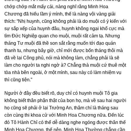
chớp chớp mắt mấy cái, nàng nghĩ rằng Minh Hoa
Chương đã hiểu lầm ý mình, thế là nàng vội vàng giải
thích: “Nhị huynh, cũng không phải là do muội có ý kiến với
sự sắp xếp của huynh đâu, huynh không ngại khổ cực mà
tìm Đức Nghiệp quan cho muội, muội rất cảm tạ. Nhưng
tháng Tư muội đã thề son sắt rằng muốn tới đạo quán
thanh tu, nhưng bây giờ, chỉ mới được bốn tháng thôi mà
đã về lại Công phủ, nói mà không làm, chẳng phải là sẽ
làm cho người ta nghi ngờ à? Chẳng thà muội cứ thuê một
tòa nhà bên ngoài, ở một mình, sau này có làm nhiệm vụ
thì cũng tiện.”
Người ở đây đều biết rõ, duy chỉ có huynh muội Tô gia
không biết thân phận thật của bọn họ, mà về sau hai người
họ cũng sẽ phải ở lại Trường An, thậm chí là tháng sau
còn cùng thi khoa cử với Minh Hoa Chương nữa. Đến lúc
đó Tô Hành Chỉ có thể dễ dàng nghe ngóng được thân thế
Minh Hoa Chương, thế nên, Minh Hoa Thường chẳng cần