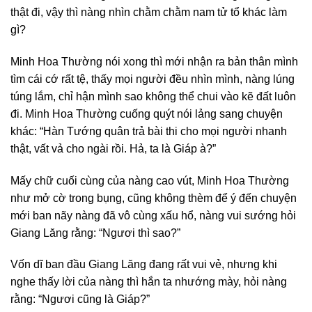
thật đi, vậy thì nàng nhìn chằm chằm nam tử tổ khác làm
gì?
Minh Hoa Thường nói xong thì mới nhận ra bản thân mình
tìm cái cớ rất tệ, thấy mọi người đều nhìn mình, nàng lúng
túng lắm, chỉ hận mình sao không thể chui vào kẽ đất luôn
đi. Minh Hoa Thường cuống quýt nói lảng sang chuyện
khác: “Hàn Tướng quân trả bài thi cho mọi người nhanh
thật, vất vả cho ngài rồi. Hả, ta là Giáp à?”
Mấy chữ cuối cùng của nàng cao vút, Minh Hoa Thường
như mở cờ trong bụng, cũng không thèm để ý đến chuyện
mới ban nãy nàng đã vô cùng xấu hổ, nàng vui sướng hỏi
Giang Lăng rằng: “Ngươi thì sao?”
Vốn dĩ ban đầu Giang Lăng đang rất vui vẻ, nhưng khi
nghe thấy lời của nàng thì hắn ta nhướng mày, hỏi nàng
rằng: “Ngươi cũng là Giáp?”