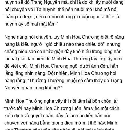
huynh sẽ đỗ Trạng Nguyên mà, chỉ là do khi ấy muội đang
nói chuyện với Tạ huynh, thế nên muội mới khó mà nói
thẳng ra được, nếu cứ nói những gì muội nghĩ ra thì e là
huynh ấy sẽ mất mặt lắm.”
Nghe nàng nói chuyện, tuy Minh Hoa Chương biết rõ rằng
nàng là kiểu người “gió chiều nào theo chiều đó”, nhưng
chẳng hiểu sao cơn tức giận đầy khó hiểu trong lòng hắn
lại bất giác tan biến đi. Minh Hoa Thường lấy tờ giấy mới
để viết chữ, Minh Hoa Chương ngồi dưới ánh đèn, hắn
lẳng lặng nhìn nàng. Đột nhiên, Minh Hoa Chương hỏi
nàng rằng: “Thường Thường, muội có cảm thấy đỗ Trạng
Nguyên quan trọng không?”
Minh Hoa Thường nghe vậy thì nội tâm lại bồn chồn, từ
trước tới nay Minh Hoa Chương luôn làm việc một cách
kiên định và quyết đoán, đây là lần đầu tiên hắn nói
chuyện với nàng bằng giọng điệu mờ mịt thế này. Minh