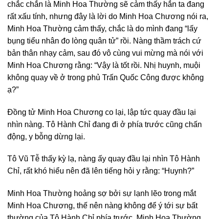
chắc chắn là Minh Hoa Thường sẽ cảm thấy hắn ta đang
rất xấu tính, nhưng đây là lời do Minh Hoa Chương nói ra,
Minh Hoa Thường cảm thấy, chắc là do mình đang “lấy
bụng tiểu nhân đo lòng quân tử” rồi. Nàng thầm trách cứ
bản thân nhạy cảm, sau đó vô cùng vui mừng mà nói với
Minh Hoa Chương rằng: “Vậy là tốt rồi. Nhị huynh, muội
không quay về ở trong phủ Trấn Quốc Công được không
ạ?”
Đồng tử Minh Hoa Chương co lại, lập tức quay đầu lại
nhìn nàng. Tô Hành Chỉ đang đi ở phía trước cũng chấn
động, y bỗng dừng lại.
Tô Vũ Tễ thấy kỳ lạ, nàng ấy quay đầu lại nhìn Tô Hành
Chỉ, rất khó hiểu nên đã lên tiếng hỏi y rằng: “Huynh?”
Minh Hoa Thường hoảng sợ bởi sự lạnh lẽo trong mắt
Minh Hoa Chương, thế nên nàng không để ý tới sự bất
thường của Tô Hành Chỉ phía trước. Minh Hoa Thường