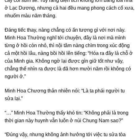
cây cối sum sê. Tuy rằng diện tích không lớn bằng tòa nhà
ở Lạc Dương, nhưng cả hai đều mang phong cách cổ xưa,
nhuốm màu năm tháng.
Đáng tiếc thay, nàng chẳng có ấn tượng gì với nơi này.
Minh Hoa Thường nghĩ tới chuyện, đây là nơi mà mình
từng ở hồi còn nhỏ, thì nội tâm nàng chìm trong xúc động
cả một hồi lâu, nàng bồi hồi lên tiếng: “Hóa ra đây là chỗ ở
của Minh gia. Không ngờ lại được gìn giữ tốt như vậy,
chẳng thể nhìn ra được là đã hơn mười năm rồi không có
người ở.”
Minh Hoa Chương thản nhiên nói: “Là ta phái người tu
sửa lại.”
“…” Minh Hoa Thường thấy khó tin: “Không phải là trong
thời gian này huynh vẫn luôn ở núi Chung Nam sao?”
“Đúng vậy, nhưng không ảnh hưởng tới việc tu sửa tòa