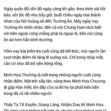
Ngày quân đội dời đô ngày càng tới gần, theo trinh sát hồi
báo, với tốc độ như bây giờ, buổi chiều ngày mai thánh
nhan của Nữ hoàng sẽ đến Trường An. Mấy ngày nay
Trường An nhốn nháo, đến cả núi Chung Nam tách biệt
với bên ngoài cũng chẳng phải là ngoại lệ, trên núi cũng
ồn ào hơn hẳn bình thường.
Hôm nay bài kiểm tra cuối cùng đã kết thúc, mọi người lần
lượt nhận điểm rồi lặng lẽ xuống núi. Chỉ trong nháy mắt,
căn cứ như đã trở nên trống rỗng.
Minh Hoa Thường là một trong những người cuối cùng
nhận điểm. Mặt trời sắp lặn, nàng theo Minh Hoa Chương
đi gặp Hàn Hiệt, khi đẩy cửa ra thì họ lại phát hiện bên
trong đã có rất nhiều người.
Thấy Tạ Tế Xuyên, Giang Lăng, Nhậm Dao thì Minh Hoa
Thường cũng không bất ngờ gì, nhưng nàng không ngờ là