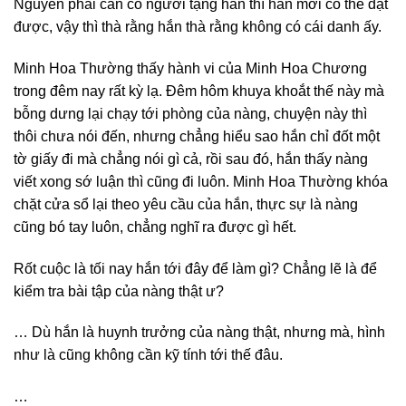
Nguyên phải cần có người tặng hắn thì hắn mới có thể đạt
được, vậy thì thà rằng hắn thà rằng không có cái danh ấy.
Minh Hoa Thường thấy hành vi của Minh Hoa Chương
trong đêm nay rất kỳ lạ. Đêm hôm khuya khoắt thế này mà
bỗng dưng lại chạy tới phòng của nàng, chuyện này thì
thôi chưa nói đến, nhưng chẳng hiểu sao hắn chỉ đốt một
tờ giấy đi mà chẳng nói gì cả, rồi sau đó, hắn thấy nàng
viết xong sớ luận thì cũng đi luôn. Minh Hoa Thường khóa
chặt cửa sổ lại theo yêu cầu của hắn, thực sự là nàng
cũng bó tay luôn, chẳng nghĩ ra được gì hết.
Rốt cuộc là tối nay hắn tới đây để làm gì? Chẳng lẽ là để
kiểm tra bài tập của nàng thật ư?
… Dù hắn là huynh trưởng của nàng thật, nhưng mà, hình
như là cũng không cần kỹ tính tới thế đâu.
…