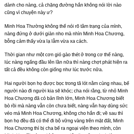
dành cho nàng, cả chặng đường hắn không nói lời nào
cũng vì chuyện này ư?
Minh Hoa Thường không thể nói rõ tâm trạng của mình,
nàng đứng ở dưới giàn nho mà nhìn Minh Hoa Chương,
bỗng cảm thấy vừa lạ lẫm vừa xa cách.
Thời gian như một cơn gió gào thét ở trong cơ thể nàng,
lúc nàng ngẩng đầu lên lần nữa thì nàng chợt phát hiện ra
tất cả đều không còn giống như lúc trước nữa.
Hai người bọn họ được bọc trong tã lót nằm cùng nhau, bế
người nào đi người kia sẽ khóc; cha nói rằng, từ nhỏ Minh
Hoa Chương đã có bản lĩnh lớn, Minh Hoa Chương biết
bò rồi mà nàng vẫn còn chưa biết, nàng vẫn hay dùng sức
véo má Minh Hoa Chương, không cho hắn đi; về sau thì
bọn họ đều đã có thể đi bộ vững vàng trên mặt đất, Minh
Hoa Chương thì bị cha bế ra ngoại viện theo mình, còn