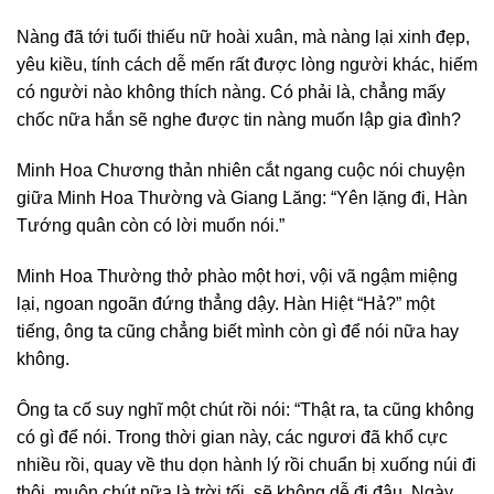
Nàng đã tới tuổi thiếu nữ hoài xuân, mà nàng lại xinh đẹp,
yêu kiều, tính cách dễ mến rất được lòng người khác, hiếm
có người nào không thích nàng. Có phải là, chẳng mấy
chốc nữa hắn sẽ nghe được tin nàng muốn lập gia đình?
Minh Hoa Chương thản nhiên cắt ngang cuộc nói chuyện
giữa Minh Hoa Thường và Giang Lăng: “Yên lặng đi, Hàn
Tướng quân còn có lời muốn nói.”
Minh Hoa Thường thở phào một hơi, vội vã ngậm miệng
lại, ngoan ngoãn đứng thẳng dậy. Hàn Hiệt “Hả?” một
tiếng, ông ta cũng chẳng biết mình còn gì để nói nữa hay
không.
Ông ta cố suy nghĩ một chút rồi nói: “Thật ra, ta cũng không
có gì để nói. Trong thời gian này, các ngươi đã khổ cực
nhiều rồi, quay về thu dọn hành lý rồi chuẩn bị xuống núi đi
thôi, muộn chút nữa là trời tối, sẽ không dễ đi đâu. Ngày