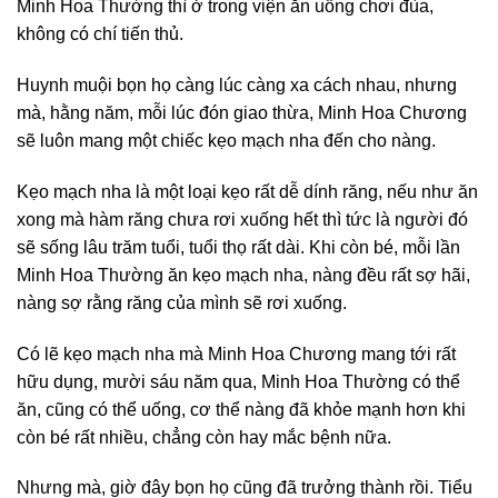
Minh Hoa Thường thì ở trong viện ăn uống chơi đùa,
không có chí tiến thủ.
Huynh muội bọn họ càng lúc càng xa cách nhau, nhưng
mà, hằng năm, mỗi lúc đón giao thừa, Minh Hoa Chương
sẽ luôn mang một chiếc kẹo mạch nha đến cho nàng.
Kẹo mạch nha là một loại kẹo rất dễ dính răng, nếu như ăn
xong mà hàm răng chưa rơi xuống hết thì tức là người đó
sẽ sống lâu trăm tuổi, tuổi thọ rất dài. Khi còn bé, mỗi lần
Minh Hoa Thường ăn kẹo mạch nha, nàng đều rất sợ hãi,
nàng sợ rằng răng của mình sẽ rơi xuống.
Có lẽ kẹo mạch nha mà Minh Hoa Chương mang tới rất
hữu dụng, mười sáu năm qua, Minh Hoa Thường có thể
ăn, cũng có thể uống, cơ thể nàng đã khỏe mạnh hơn khi
còn bé rất nhiều, chẳng còn hay mắc bệnh nữa.
Nhưng mà, giờ đây bọn họ cũng đã trưởng thành rồi. Tiểu