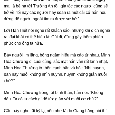
mai là bệ hạ tới Trường An rồi, gia tộc các ngươi cũng sẽ
trở về, tối nay các ngươi hãy soạn ra một cái cớ hẳn hoi,
đừng để người ngoài tìm ra được sơ hở.”
Lời Hàn Hiệt nói nghe rất khách sáo, nhưng khi dịch nghĩa
ra, đại khái có thể hiểu là: Cút đi, đừng gây thêm phiền
phức cho ông ta nữa.
Bảy người im lặng, bỗng ngầm hiểu mà cáo từ nhau. Minh
Hoa Chương đi cuối cùng, sắc mặt hắn vẫn rất lạnh nhạt,
Minh Hoa Thường tới bên cạnh hắn và hỏi: “Nhị huynh,
ban nãy muội không nhìn huynh, huynh không giận muội
chứ?”
Minh Hoa Chương trông rất bình thản, hắn nói: “Không
đâu. Ta có tư cách gì để tức giận với muội cơ chứ?”
Câu này nghe rất kỳ lạ, nếu như là do Giang Lăng nói thì