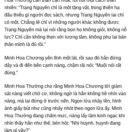
Hoa Thường cẩn thận cân nhắc rồi nói một cách thản
nhiên: “Trạng Nguyên chỉ là một tặng vật, trong thiên hạ
đâu thiếu gì người đọc sách, nhưng Trạng Nguyên lại chỉ
có một. Chẳng lẽ chỉ vì những người khác không được
Trạng Nguyên mà lại nói rằng bọn họ không giỏi, không nỗ
lực? Chỉ cần không thẹn với lương tâm, không phụ lại bản
thân mình là đủ rồi.”
Minh Hoa Chương yên tĩnh một lát, rồi sau đó hắn đứng
dậy và đi đến bên cạnh nàng, chậm rãi nói: “Muội nói rất
đúng.”
Minh Hoa Thường cho rằng Minh Hoa Chương tới giám
sát nàng viết chữ cơ, không ngờ là hắn không hề nhìn vào
nàng, mà lại đứng ở trước nến. Ngọn lửa nhảy lên, hình
ảnh giấy bút như cũng nhảy nhót theo ngọn lửa ấy. Minh
Hoa Thường đang chấm mực, nàng lấy làm kinh ngạc khi
nhìn thấy hắn như thế, bèn hỏi: “Nhị huynh, huynh đang
làm gì vậy?”