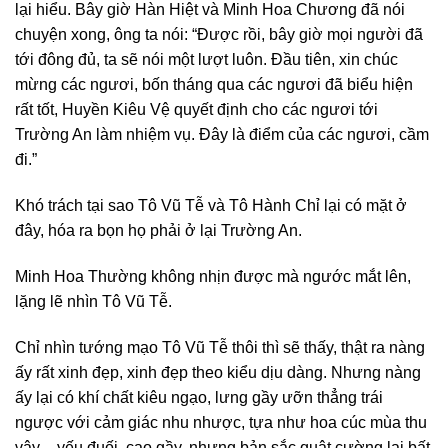
lại hiểu. Bây giờ Hàn Hiệt và Minh Hoa Chương đã nói
chuyện xong, ông ta nói: “Được rồi, bây giờ mọi người đã
tới đông đủ, ta sẽ nói một lượt luôn. Đầu tiên, xin chúc
mừng các ngươi, bốn tháng qua các ngươi đã biểu hiện
rất tốt, Huyền Kiêu Vệ quyết định cho các ngươi tới
Trường An làm nhiệm vụ. Đây là điểm của các ngươi, cầm
đi.”
Khó trách tại sao Tô Vũ Tễ và Tô Hành Chỉ lại có mặt ở
đây, hóa ra bọn họ phải ở lại Trường An.
Minh Hoa Thường không nhịn được mà ngước mắt lên,
lặng lẽ nhìn Tô Vũ Tễ.
Chỉ nhìn tướng mạo Tô Vũ Tễ thôi thì sẽ thấy, thật ra nàng
ấy rất xinh đẹp, xinh đẹp theo kiểu dịu dàng. Nhưng nàng
ấy lại có khí chất kiêu ngạo, lưng gầy ưỡn thẳng trái
ngược với cảm giác nhu nhược, tựa như hoa cúc mùa thu
vậy – yếu đuối, cao gầy, nhưng bản sắc quật cường lại bất