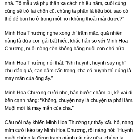
nhà. Tổ mẫu và phụ thân xa cách nhiều năm, cuối cùng
cũng sẽ trở lại chốn cũ, chúng ta phận là tiểu bối, sao có
thể để bọn họ ở trong một nơi không thoải mái được?”
Minh Hoa Thường nghe xong thì trầm mặc, quả nhiên
nàng là đứa con gái bất hiếu, khác hẳn so với Minh Hoa
Chương, nuôi nàng còn không bằng nuôi con chó nữa.
Minh Hoa Thường nói thật: “Nhị huynh, huynh suy nghĩ
chu đáo quá, can đảm cẩn trọng, cha có huynh thì đúng là
may mắn của ông ấy.”
Minh Hoa Chương cười nhẹ, hắn bước chậm lại, kề vai đi
bên cạnh nàng: “Không, chuyện này là chuyện ta phải làm.
Muội mới là may mắn của cha.”
Câu nói này khiến Minh Hoa Thường tự thấy xấu hổ, nàng
mỉm cười kéo tay Minh Hoa Chương, rồi nàng nói: “Huynh
muội chúng ta đừng tranh giành cái này nữa, chúng ta