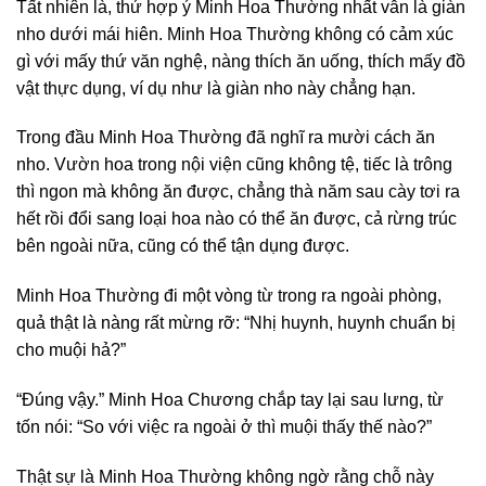
Tất nhiên là, thứ hợp ý Minh Hoa Thường nhất vẫn là giàn
nho dưới mái hiên. Minh Hoa Thường không có cảm xúc
gì với mấy thứ văn nghệ, nàng thích ăn uống, thích mấy đồ
vật thực dụng, ví dụ như là giàn nho này chẳng hạn.
Trong đầu Minh Hoa Thường đã nghĩ ra mười cách ăn
nho. Vườn hoa trong nội viện cũng không tệ, tiếc là trông
thì ngon mà không ăn được, chẳng thà năm sau cày tơi ra
hết rồi đổi sang loại hoa nào có thể ăn được, cả rừng trúc
bên ngoài nữa, cũng có thể tận dụng được.
Minh Hoa Thường đi một vòng từ trong ra ngoài phòng,
quả thật là nàng rất mừng rỡ: “Nhị huynh, huynh chuẩn bị
cho muội hả?”
“Đúng vậy.” Minh Hoa Chương chắp tay lại sau lưng, từ
tốn nói: “So với việc ra ngoài ở thì muội thấy thế nào?”
Thật sự là Minh Hoa Thường không ngờ rằng chỗ này