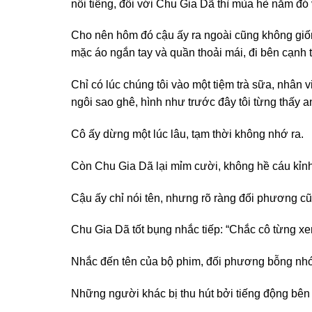
nổi tiếng, đối với Chu Gia Dã thì mùa hè năm đó 
Cho nên hôm đó cậu ấy ra ngoài cũng không giống 
mặc áo ngắn tay và quần thoải mái, đi bên cạnh t
Chỉ có lúc chúng tôi vào một tiệm trà sữa, nhân 
ngôi sao ghê, hình như trước đây tôi từng thấy a
Cô ấy dừng một lúc lâu, tạm thời không nhớ ra.
Còn Chu Gia Dã lại mỉm cười, không hề cáu kỉnh
Cậu ấy chỉ nói tên, nhưng rõ ràng đối phương cũ
Chu Gia Dã tốt bụng nhắc tiếp: “Chắc cô từng x
Nhắc đến tên của bộ phim, đối phương bỗng nhớ r
Những người khác bị thu hút bởi tiếng động bên 