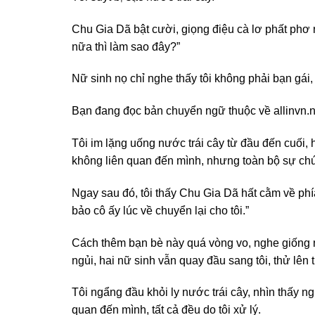
Chu Gia Dã bật cười, giọng điệu cà lơ phất phơ 
nữa thì làm sao đây?”
Nữ sinh nọ chỉ nghe thấy tôi không phải bạn gái,
Bạn đang đọc bản chuyển ngữ thuộc về allinvn.n
Tôi im lặng uống nước trái cây từ đầu đến cuối, 
không liên quan đến mình, nhưng toàn bộ sự chú 
Ngay sau đó, tôi thấy Chu Gia Dã hất cằm về phía t
bảo cô ấy lúc về chuyển lại cho tôi.”
Cách thêm bạn bè này quá vòng vo, nghe giống n
ngủi, hai nữ sinh vẫn quay đầu sang tôi, thử lên 
Tôi ngẩng đầu khỏi ly nước trái cây, nhìn thấy n
quan đến mình, tất cả đều do tôi xử lý.