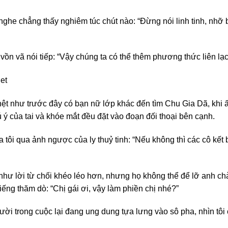
nghe chẳng thấy nghiêm túc chút nào: “Đừng nói linh tinh, nhỡ 
 vồn vã nói tiếp: “Vậy chúng ta có thể thêm phương thức liên lạ
et
hệt như trước đây có bạn nữ lớp khác đến tìm Chu Gia Dã, khi ấy
ý của tai và khóe mắt đều đặt vào đoạn đối thoại bên cạnh.
ôi qua ảnh ngược của ly thuỷ tinh: “Nếu không thì các cô kết bạn
hư lời từ chối khéo léo hơn, nhưng họ không thể để lỡ anh ch
tiếng thăm dò: “Chị gái ơi, vậy làm phiền chị nhé?”
gười trong cuộc lại đang ung dung tựa lưng vào sô pha, nhìn tôi