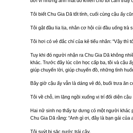
bởi vì những ánh mắt đó khiến cho tôi cảm thấy c
Tôi biết Chu Gia Dã tốt tính, cuối cùng cậu ấy cũn
Tôi gật đầu lia lịa, nhân cơ hội cúi đầu uống trà
Tôi hơi có vẻ đắc chí của kẻ tiểu nhân: “Vậy thì
Tuy khi đó người nhận ra Chu Gia Dã không nhiề
khác. Trước đây lúc còn học cấp ba, tôi và cậu ấy
giúp chuyển lời, giúp chuyển đồ, những tình huố
Bây giờ cậu ấy vẫn là dáng vẻ đó, buổi trưa ăn c
Tôi về chỗ, im lặng ngồi xuống vị trí đối diện cậu 
Hai nữ sinh nọ thấy tự dưng có một người khác ph
Chu Gia Dã rằng: “Anh gì ơi, đây là bạn gái của 
Tôi suýt bị sặc nước trái cây.