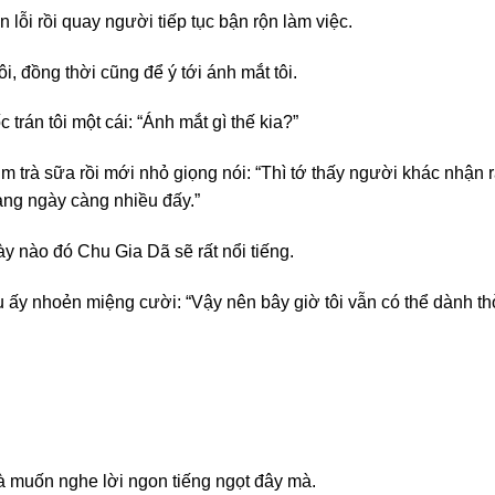
n lỗi rồi quay người tiếp tục bận rộn làm việc.
i, đồng thời cũng để ý tới ánh mắt tôi.
 trán tôi một cái: “Ánh mắt gì thế kia?”
ụm trà sữa rồi mới nhỏ giọng nói: “Thì tớ thấy người khác nhận
càng ngày càng nhiều đấy.”
y nào đó Chu Gia Dã sẽ rất nổi tiếng.
 ấy nhoẻn miệng cười: “Vậy nên bây giờ tôi vẫn có thể dành thờ
là muốn nghe lời ngon tiếng ngọt đây mà.