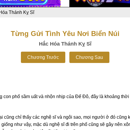
Hóa Thánh Kỵ Sĩ
Từng Gửi Tình Yêu Nơi Biển Núi
Hắc Hóa Thánh Kỵ Sĩ
Chương Trước
Chương Sau
 con phố sầm uất và nhộn nhịp của Đế Đô, đây là khoảng thời gi
i cũng chỉ thấy các nghệ sĩ và ngôi sao, mọi người ở đó cũng k
giống như vậy, mặc dù nghệ sĩ đi trên phố cũng sẽ gây nên xô