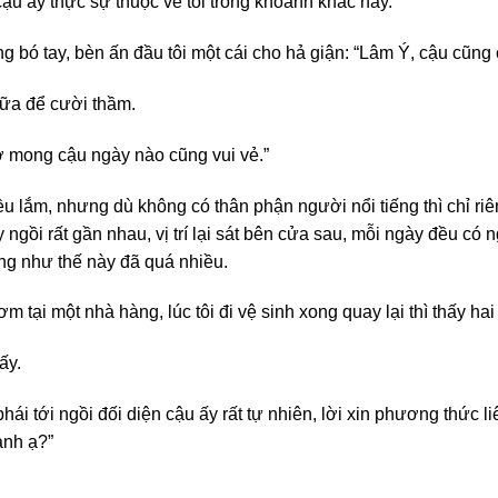
ậu ấy thực sự thuộc về tôi trong khoảnh khắc này.
g bó tay, bèn ấn đầu tôi một cái cho hả giận: “Lâm Ý, cậu cũng ch
 sữa để cười thầm.
 tớ mong cậu ngày nào cũng vui vẻ.”
u lắm, nhưng dù không có thân phận người nổi tiếng thì chỉ ri
 ngồi rất gần nhau, vị trí lại sát bên cửa sau, mỗi ngày đều có
ng như thế này đã quá nhiều.
ơm tại một nhà hàng, lúc tôi đi vệ sinh xong quay lại thì thấy 
ấy.
ái tới ngồi đối diện cậu ấy rất tự nhiên, lời xin phương thức 
anh ạ?”