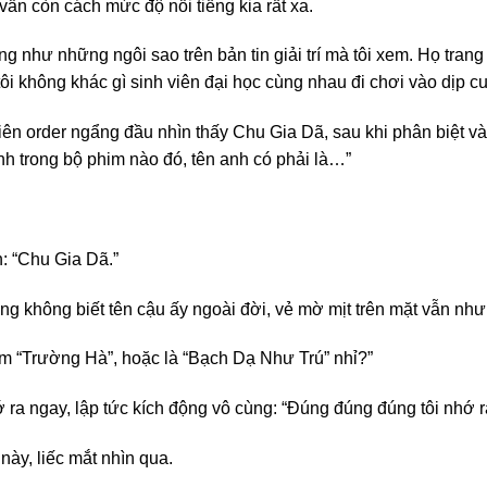
vẫn còn cách mức độ nổi tiếng kia rất xa.
như những ngôi sao trên bản tin giải trí mà tôi xem. Họ trang b
ôi không khác gì sinh viên đại học cùng nhau đi chơi vào dịp cu
viên order ngẩng đầu nhìn thấy Chu Gia Dã, sau khi phân biệt v
nh trong bộ phim nào đó, tên anh có phải là…”
: “Chu Gia Dã.”
ng không biết tên cậu ấy ngoài đời, vẻ mờ mịt trên mặt vẫn như
em “Trường Hà”, hoặc là “Bạch Dạ Như Trú” nhỉ?”
a ngay, lập tức kích động vô cùng: “Đúng đúng đúng tôi nhớ ra 
này, liếc mắt nhìn qua.