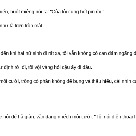
iến, buột miệng nói ra: “Của tôi cũng hết pin rồi.”
như là trợn tròn mắt.
 đến khi hai nữ sinh đi rất xa, tôi vẫn không có can đảm ngẩng
ịnh rời đi, tôi vội vàng hỏi cậu ấy đi đâu.
môi cười, trông có phần không để bụng và thấu hiểu, cái nhìn 
i để hả giận, vẫn đang nhếch môi cười: “Tôi nói điện thoại hết