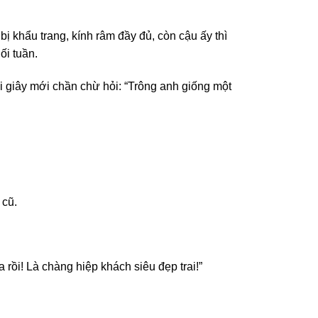
ị khẩu trang, kính râm đầy đủ, còn cậu ấy thì
ối tuần.
ài giây mới chần chừ hỏi: “Trông anh giống một
 cũ.
rồi! Là chàng hiệp khách siêu đẹp trai!”