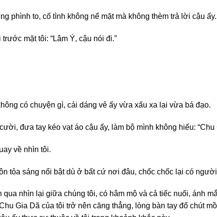
ũng phình to, cố tình không nể mặt mà không thèm trả lời cậu ấy.
trước mặt tôi: “Lâm Ý, cậu nói đi.”
ông có chuyện gì, cái dáng vẻ ấy vừa xấu xa lại vừa bá đạo.
 cười, đưa tay kéo vạt áo cậu ấy, làm bộ mình không hiểu: “Chu
ay về nhìn tôi.
 tỏa sáng nổi bật dù ở bất cứ nơi đâu, chốc chốc lại có người
 qua nhìn lại giữa chúng tôi, có hâm mộ và cả tiếc nuối, ánh m
 Chu Gia Dã của tôi trở nên căng thẳng, lòng bàn tay đổ chút mồ