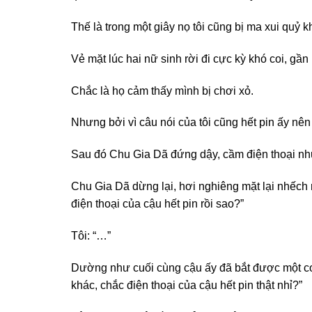
Thế là trong một giây nọ tôi cũng bị ma xui quỷ kh
Vẻ mặt lúc hai nữ sinh rời đi cực kỳ khó coi, gần 
Chắc là họ cảm thấy mình bị chơi xỏ.
Nhưng bởi vì câu nói của tôi cũng hết pin ấy nên
Sau đó Chu Gia Dã đứng dậy, cầm điện thoại như đ
Chu Gia Dã dừng lại, hơi nghiêng mặt lại nhếch 
điện thoại của cậu hết pin rồi sao?”
Tôi: “…”
Dường như cuối cùng cậu ấy đã bắt được một cơ hộ
khác, chắc điện thoại của cậu hết pin thật nhỉ?”