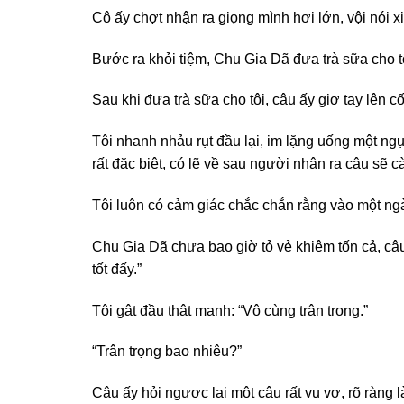
Cô ấy chợt nhận ra giọng mình hơi lớn, vội nói xi
Bước ra khỏi tiệm, Chu Gia Dã đưa trà sữa cho tô
Sau khi đưa trà sữa cho tôi, cậu ấy giơ tay lên cốc
Tôi nhanh nhảu rụt đầu lại, im lặng uống một ng
rất đặc biệt, có lẽ về sau người nhận ra cậu sẽ 
Tôi luôn có cảm giác chắc chắn rằng vào một ngà
Chu Gia Dã chưa bao giờ tỏ vẻ khiêm tốn cả, cậu
tốt đấy.”
Tôi gật đầu thật mạnh: “Vô cùng trân trọng.”
“Trân trọng bao nhiêu?”
Cậu ấy hỏi ngược lại một câu rất vu vơ, rõ ràng 