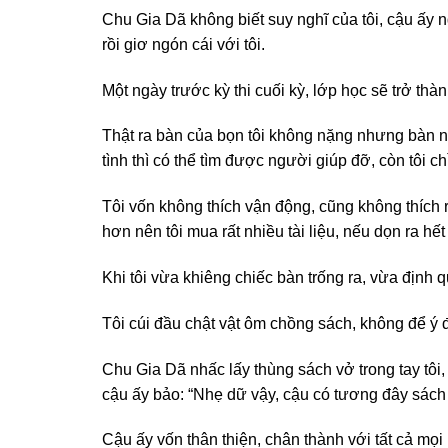
Chu Gia Dã không biết suy nghĩ của tôi, cậu ấy ng
rồi giơ ngón cái với tôi.
Một ngày trước kỳ thi cuối kỳ, lớp học sẽ trở th
Thật ra bàn của bọn tôi không nặng nhưng bàn nà
tình thì có thể tìm được người giúp đỡ, còn tôi ch
Tôi vốn không thích vận động, cũng không thích r
hơn nên tôi mua rất nhiều tài liệu, nếu dọn ra hết
Khi tôi vừa khiêng chiếc bàn trống ra, vừa định
Tôi cúi đầu chật vật ôm chồng sách, không để ý đ
Chu Gia Dã nhấc lấy thùng sách vở trong tay tôi
cậu ấy bảo: “Nhẹ dữ vậy, cậu có tương đây sách 
Cậu ấy vốn thân thiện, chân thành với tất cả mọ