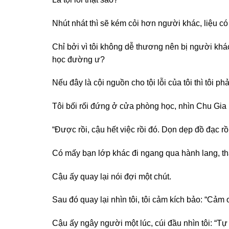
Nhút nhát thì sẽ kém cỏi hơn người khác, liệu c
Chỉ bởi vì tôi không dễ thương nên bị người khác 
học đường ư?
Nếu đây là cội nguồn cho tội lỗi của tôi thì tôi ph
Tôi bối rối đứng ở cửa phòng học, nhìn Chu Gia 
“Được rồi, cậu hết việc rồi đó. Dọn dẹp đồ đạc rồi
Có mấy bạn lớp khác đi ngang qua hành lang, th
Cậu ấy quay lại nói đợi một chút.
Sau đó quay lại nhìn tôi, tôi cảm kích bảo: “Cảm
Cậu ấy ngây người một lúc, cúi đầu nhìn tôi: “T