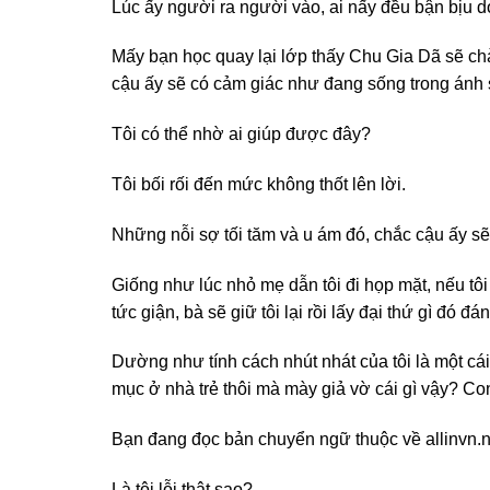
Lúc ấy người ra người vào, ai nấy đều bận bịu d
Mấy bạn học quay lại lớp thấy Chu Gia Dã sẽ chào
cậu ấy sẽ có cảm giác như đang sống trong ánh 
Tôi có thể nhờ ai giúp được đây?
Tôi bối rối đến mức không thốt lên lời.
Những nỗi sợ tối tăm và u ám đó, chắc cậu ấy sẽ
Giống như lúc nhỏ mẹ dẫn tôi đi họp mặt, nếu tô
tức giận, bà sẽ giữ tôi lại rồi lấy đại thứ gì đó 
Dường như tính cách nhút nhát của tôi là một cái
mục ở nhà trẻ thôi mà mày giả vờ cái gì vậy? Co
Bạn đang đọc bản chuyển ngữ thuộc về allinvn.n
Là tội lỗi thật sao?