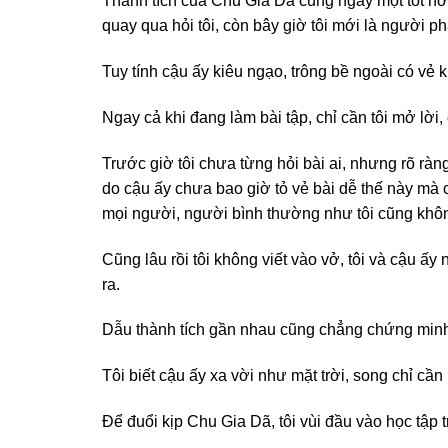
Thành tích của Chu Gia Dã cũng ngày một tốt hơn
quay qua hỏi tôi, còn bây giờ tôi mới là người ph
Tuy tính cậu ấy kiêu ngạo, trông bề ngoài có vẻ kh
Ngay cả khi đang làm bài tập, chỉ cần tôi mở lời, 
Trước giờ tôi chưa từng hỏi bài ai, nhưng rõ ràn
do cậu ấy chưa bao giờ tỏ vẻ bài dễ thế này mà 
mọi người, người bình thường như tôi cũng khô
Cũng lâu rồi tôi không viết vào vở, tôi và cậu ấy
ra.
Dẫu thành tích gần nhau cũng chẳng chứng minh 
Tôi biết cậu ấy xa vời như mặt trời, song chỉ cần 
Để đuổi kịp Chu Gia Dã, tôi vùi đầu vào học tập t