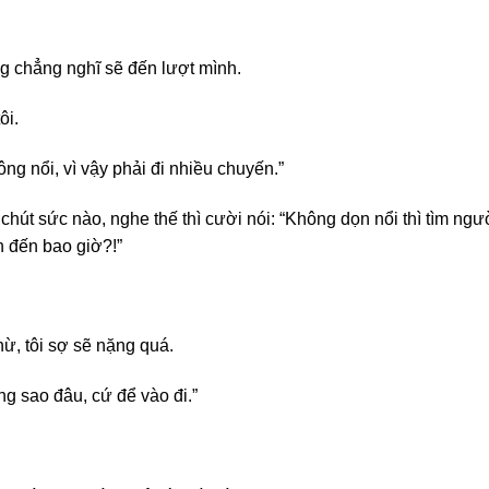
g chẳng nghĩ sẽ đến lượt mình.
ôi.
ông nổi, vì vậy phải đi nhiều chuyến.”
hút sức nào, nghe thế thì cười nói: “Không dọn nổi thì tìm ngườ
n đến bao giờ?!”
chừ, tôi sợ sẽ nặng quá.
ng sao đâu, cứ để vào đi.”