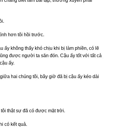
òn chẳng biết làm bài tập, thường xuyên phải
ôi.
tình hơn tôi hồi trước.
u ấy không thấy khó chịu khi bị làm phiền, có lẽ
ũng được người ta săn đón. Cậu ấy tốt với tất cả
cậu ấy.
giữa hai chúng tôi, bây giờ đã bị cậu ấy kéo dài
 tôi thật sự đã có được mặt trời.
hi có kết quả.