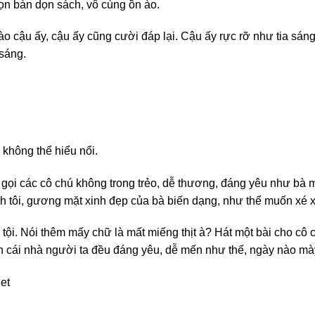
ọn bàn dọn sách, vô cùng ồn ào.
 cậu ấy, cậu ấy cũng cười đáp lại. Cậu ấy rực rỡ như tia sáng,
sáng.
 không thể hiểu nổi.
i gọi các cô chú không trong trẻo, dễ thương, đáng yêu như bà m
đánh tôi, gương mặt xinh đẹp của bà biến dạng, như thể muốn xé xá
 tội. Nói thêm mấy chữ là mất miếng thịt à? Hát một bài cho cô 
n cái nhà người ta đều đáng yêu, dễ mến như thế, ngày nào mày
et