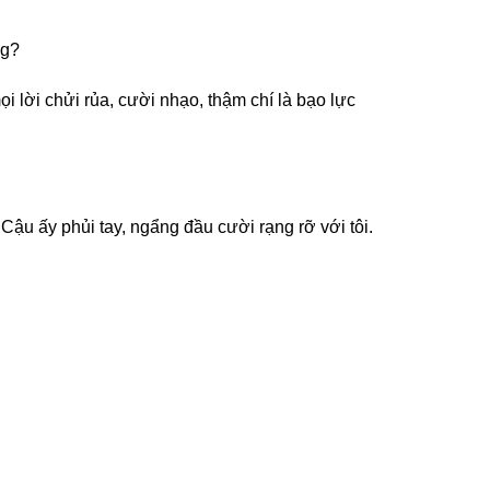
ng?
ọi lời chửi rủa, cười nhạo, thậm chí là bạo lực
ậu ấy phủi tay, ngẩng đầu cười rạng rỡ với tôi.