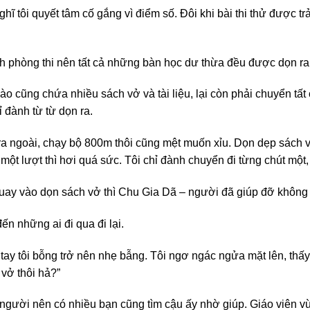
hĩ tôi quyết tâm cố gắng vì điểm số. Đôi khi bài thi thử được tr
ành phòng thi nên tất cả những bàn học dư thừa đều được dọn ra
o cũng chứa nhiều sách vở và tài liệu, lại còn phải chuyển tất
ỉ đành từ từ dọn ra.
a ngoài, chạy bộ 800m thôi cũng mệt muốn xỉu. Dọn dẹp sách vở c
 một lượt thì hơi quá sức. Tôi chỉ đành chuyển đi từng chút một,
 quay vào dọn sách vở thì Chu Gia Dã – người đã giúp đỡ không
ến những ai đi qua đi lại.
, tay tôi bỗng trở nên nhẹ bẫng. Tôi ngơ ngác ngửa mặt lên, thấ
vở thôi hả?”
i người nên có nhiều bạn cũng tìm cậu ấy nhờ giúp. Giáo viên v