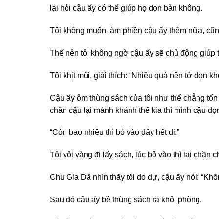
lại hỏi cậu ấy có thể giúp họ dọn bàn không.
Tôi không muốn làm phiền cậu ấy thêm nữa, cũn
Thế nên tôi không ngờ cậu ấy sẽ chủ động giúp t
Tôi khịt mũi, giải thích: “Nhiều quá nên tớ dọn kh
Cậu ấy ôm thùng sách của tôi như thể chẳng tốn c
chân cậu lại mảnh khảnh thế kia thì mình cậu dọ
“Còn bao nhiêu thì bỏ vào đây hết đi.”
Tôi vội vàng đi lấy sách, lúc bỏ vào thì lại chần 
Chu Gia Dã nhìn thấy tôi do dự, cậu ấy nói: “Khô
Sau đó cậu ấy bê thùng sách ra khỏi phòng.