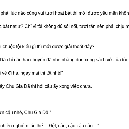
ó phải lúc nào cũng vui tươi hoạt bát thì mới được yêu mến khô
bắt nạt ư? Chỉ vì tôi không đủ sôi nổi, tươi tắn nên phải chịu m
ải chuộc tội kiểu gì thì mới được giải thoát đây?!
Dã chỉ cần hai chuyến đã nhẹ nhàng dọn xong sách vở của tôi. C
 về đi ha, ngày mai thi tốt nhé!”
ấy Chu Gia Dã thì hỏi cậu ấy xong việc chưa.
 ơn cậu nhé, Chu Gia Dã!”
ự nhiên nghiêm túc thế… Đệt, cậu, cậu cậu cậu…”