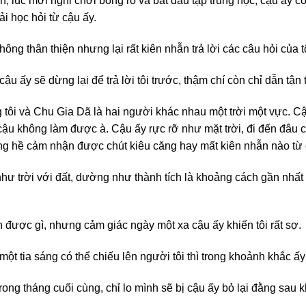
, lúc mới nghỉ chơi bóng rổ và bắt đầu tập trung học, cậu ấy c
ải học hỏi từ cậu ấy.
ông thân thiện nhưng lại rất kiên nhẫn trả lời các câu hỏi của t
cậu ấy sẽ dừng lại để trả lời tôi trước, thậm chí còn chỉ dẫn tận 
g tôi và Chu Gia Dã là hai người khác nhau một trời một vực. Cậ
cậu không làm được à. Cậu ấy rực rỡ như mặt trời, đi đến đâu c
ng hề cảm nhận được chút kiêu căng hay mất kiên nhẫn nào từ 
 như trời với đất, dường như thành tích là khoảng cách gần nhất 
được gì, nhưng cảm giác ngày một xa cậu ấy khiến tôi rất sợ.
một tia sáng có thể chiếu lên người tôi thì trong khoảnh khắc ấy
rong tháng cuối cùng, chỉ lo mình sẽ bị cậu ấy bỏ lại đằng sau k