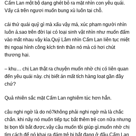
Cẩm Lan một bộ dạng ghét bỏ ra mặt nhìn con yêu quái.
Vẩy cá trên ngươi muốn bung xù luôn tại chỗ.
cái thứ quái quỷ gì mà xấu vậy má, xúc phạm người nhìn
luôn á. sao trên đời lại có loại sinh vật nhìn như muốn đấm
vào mắt nhau vậy kìa.Quý Lâm nhìn Cẩm Lan liên tục miệt
thị ngoại hình công kích tinh thần nó mà có hơi chút
thương hại.
– khu… chị Lan thật ra chuyện muốn nhờ chị có liên quan
đến yêu quái này. chị biết án mất tích hàng loạt gần đây
chứ?
Quả nhiên sắc mặt Cẩm Lan nghiêm túc hơn hẳn.
cậu nghi ngờ là do nó? không phải nghi ngờ mà là chắc
chắn. khi nãy nó muốn tiếp tục bắt thêm trẻ con nữa nhưng
bị bọn tôi bắt được. vậy cậu muốn tôi giúp gì. muốn nhờ chị
tìm cách để nó khai ra đám trẻ bị bắt đang ở đâu.Cẩm Lan