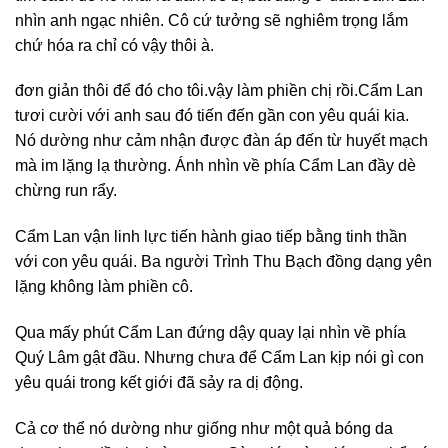
nhìn anh ngạc nhiên. Cô cứ tưởng sẽ nghiêm trọng lắm
chứ hóa ra chỉ có vậy thôi à.
đơn giản thôi để đó cho tôi. vậy làm phiền chị rồi.Cẩm Lan
tươi cười với anh sau đó tiến đến gần con yêu quái kia.
Nó dường như cảm nhận được đàn áp đến từ huyết mạch
mà im lặng lạ thường. Ánh nhìn về phía Cẩm Lan đầy dè
chừng run rẩy.
Cẩm Lan vận linh lực tiến hành giao tiếp bằng tinh thần
với con yêu quái. Ba người Trình Thu Bạch đồng dạng yên
lặng không làm phiền cô.
Qua mấy phút Cẩm Lan đứng dậy quay lại nhìn về phía
Quý Lâm gật đầu. Nhưng chưa để Cẩm Lan kịp nói gì con
yêu quái trong kết giới đã sảy ra dị động.
Cả cơ thể nó dường như giống như một quả bóng da