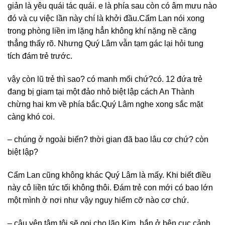
giản là yêu quái tác quái. e là phía sau còn có âm mưu nào
đó và cụ việc lần này chí là khởi đầu.Cẩm Lan nói xong
trong phòng liền im lặng hẳn không khí nặng nề căng
thẳng thấy rõ. Nhưng Quý Lâm vẫn tạm gác lại hỏi tung
tích đám trẻ trước.
vậy còn lũ trẻ thì sao? có manh mối chứ? có. 12 đứa trẻ
đang bị giam tại một đảo nhỏ biệt lập cách An Thành
chừng hai km về phía bắc.Quý Lâm nghe xong sắc mặt
càng khó coi.
– chúng ở ngoài biển? thời gian đã bao lâu cơ chứ? còn
biệt lập?
Cẩm Lan cũng không khác Quý Lâm là mấy. Khi biết điều
này cô liền tức tối không thôi. Đám trẻ con mới có bao lớn
một mình ở nơi như vậy nguy hiểm cỡ nào cơ chứ.
– cậu yên tâm tôi sẽ gọi cho lão Kim. hắn ở bên cục cảnh