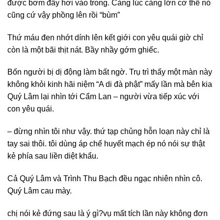
được bơm đầy hơi vào trong. Càng lúc càng lớn cơ thể nó
cũng cứ vậy phồng lên rồi “bùm”
Thứ máu đen nhớt dính lên kết giới con yêu quái giờ chỉ
còn là một bãi thịt nát. Bầy nhầy gớm ghiếc.
Bốn người bị dị động làm bất ngờ. Trụ trì thấy một màn này
không khỏi kinh hãi niệm “A di đà phật” mấy lần mà bên kia
Quý Lâm lại nhìn tới Cẩm Lan – người vừa tiếp xúc với
con yêu quái.
– đừng nhìn tôi như vậy. thứ tạp chủng hỗn loạn này chỉ là
tay sai thôi. tôi dùng áp chế huyết mạch ép nó nói sự thật
kẻ phía sau liền diệt khẩu.
Cả Quý Lâm và Trình Thu Bạch đều ngạc nhiên nhìn cô.
Quý Lâm cau mày.
chị nói kẻ đứng sau là ý gì? vụ mất tích lần này không đơn