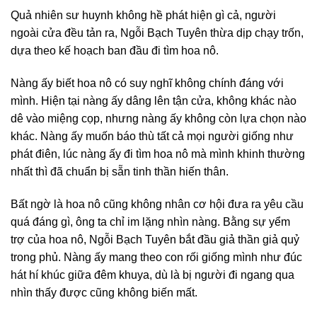
Quả nhiên sư huynh không hề phát hiện gì cả, người
ngoài cửa đều tản ra, Ngỗi Bạch Tuyên thừa dịp chạy trốn,
dựa theo kế hoạch ban đầu đi tìm hoa nô.
Nàng ấy biết hoa nô có suy nghĩ không chính đáng với
mình. Hiện tại nàng ấy dâng lên tận cửa, không khác nào
dê vào miệng cọp, nhưng nàng ấy không còn lựa chọn nào
khác. Nàng ấy muốn báo thù tất cả mọi người giống như
phát điên, lúc nàng ấy đi tìm hoa nô mà mình khinh thường
nhất thì đã chuẩn bị sẵn tinh thần hiến thân.
Bất ngờ là hoa nô cũng không nhân cơ hội đưa ra yêu cầu
quá đáng gì, ông ta chỉ im lặng nhìn nàng. Bằng sự yểm
trợ của hoa nô, Ngỗi Bạch Tuyên bắt đầu giả thần giả quỷ
trong phủ. Nàng ấy mang theo con rối giống mình như đúc
hát hí khúc giữa đêm khuya, dù là bị người đi ngang qua
nhìn thấy được cũng không biến mất.