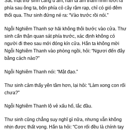
Sắc mặt thư sinh càng u ám, hắn ta âm thầm nhìn lướt ra
phía sau ông ta, bốn phía cỏ cây rậm rạp, chỉ có gió đêm
thổi qua. Thư sinh đứng né ra: “Vào trước rồi nói.”
Ngỗi Nghiêm Thanh sợ hãi không thôi bước vào cửa. Thư
sinh cẩn thận quan sát phía trước, xác định không có
người đi theo sau mới đóng kín cửa. Hắn ta không mời
Ngỗi Nghiêm Thanh vào phòng ngồi, hỏi: “Ngươi đến đây
bằng cách nào?”
Ngỗi Nghiêm Thanh nói: “Mật đạo.”
Thư sinh cảm thấy yên tâm hơn, lại hỏi: “Làm xong con rối
chưa?”
Ngỗi Nghiêm Thanh lộ vẻ xấu hổ, lắc đầu.
Thư sinh cũng chẳng suy nghĩ gì nữa, nhưng vẫn không
nhịn được thất vọng. Hắn ta hỏi: “Con rối đều là chính tay