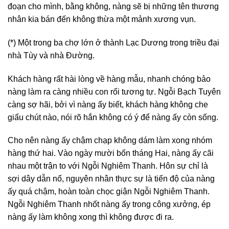
đoạn cho mình, bằng không, nàng sẽ bị những tên thương
nhân kia bán đến không thừa một mảnh xương vụn.
(*) Một trong ba chợ lớn ở thành Lạc Dương trong triều đại
nhà Tùy và nhà Đường.
Khách hàng rất hài lòng về hàng mẫu, nhanh chóng bảo
nàng làm ra càng nhiều con rối tương tự. Ngỗi Bạch Tuyên
càng sợ hãi, bởi vì nàng ấy biết, khách hàng không che
giấu chút nào, nói rõ hắn không có ý để nàng ấy còn sống.
Cho nên nàng ấy chậm chạp không dám làm xong nhóm
hàng thứ hai. Vào ngày mười bốn tháng Hai, nàng ấy cãi
nhau một trận to với Ngỗi Nghiêm Thanh. Hôn sự chỉ là
sợi dây dẫn nổ, nguyên nhân thực sự là tiến độ của nàng
ấy quá chậm, hoàn toàn chọc giận Ngỗi Nghiêm Thanh.
Ngỗi Nghiêm Thanh nhốt nàng ấy trong công xưởng, ép
nàng ấy làm không xong thì không được đi ra.