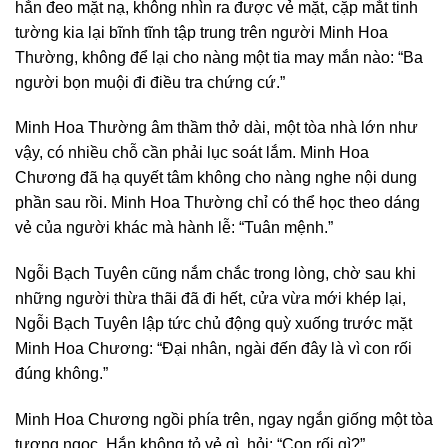
hắn đeo mặt nạ, không nhìn ra được vẻ mặt, cặp mắt tinh
tường kia lại bĩnh tĩnh tập trung trên người Minh Hoa
Thường, không để lại cho nàng một tia may mắn nào: “Ba
người bọn muội đi điều tra chứng cứ.”
Minh Hoa Thường âm thầm thở dài, một tòa nhà lớn như
vậy, có nhiều chỗ cần phải lục soát lắm. Minh Hoa
Chương đã hạ quyết tâm không cho nàng nghe nội dung
phần sau rồi. Minh Hoa Thường chỉ có thể học theo dáng
vẻ của người khác mà hành lễ: “Tuân mệnh.”
Ngỗi Bạch Tuyên cũng nắm chắc trong lòng, chờ sau khi
những người thừa thãi đã đi hết, cửa vừa mới khép lại,
Ngỗi Bạch Tuyên lập tức chủ động quỳ xuống trước mặt
Minh Hoa Chương: “Đại nhân, ngài đến đây là vì con rối
đúng không.”
Minh Hoa Chương ngồi phía trên, ngay ngắn giống một tòa
tượng ngọc. Hắn không tỏ vẻ gì, hỏi: “Con rối gì?”