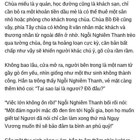
Chùa miếu là y quán, học đường cũng là khách sạn, chỉ
cần bỏ ra một khoản tiền dầu mè là có thể thuê một sân
nhỏ hoặc phòng cho khách trong chùa. Chùa Bồ Đề cũng
vậy, phía Tây chùa có không ít văn nhân mặc khách và
thương nhân từ ngoài đến ở nhờ. Ngỗi Nghiêm Thanh trèo
qua tường chùa, ông ta hoảng loạn cực kỳ, căn bản bất
chấp như vậy sẽ khiến người khác chú ý, gõ cửa rầm rầm.
Không bao lâu, cửa mở ra, người bên trong là một nam tử
gầy gò ốm yếu, nhìn giống như một thư sinh không thành
công. Hắn ta trông thấy Ngỗi Nghiêm Thanh, vẻ mặt càng
thêm khó coi: “Tại sao lại là ngươi? Đồ đâu?”
“Việc lớn không ổn rồi!” Ngỗi Nghiêm Thanh bối rối nói:
“Một đám người mặc đồ đen tìm tới Ngỗi gia, bọn họ muốn
giết ta! Ngươi đã nói chỉ cần làm xong thứ mà Ngụy
Vương muốn thì sẽ bảo đảm ta bình an phú quý!”