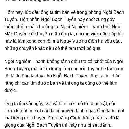
Hôm nay, lúc đầu ông ta tìm bản vẽ trong phòng Ngỗi Bạch
Tuyên. Tiện nhân Ngỗi Bạch Tuyên này chết cũng gây
thêm phiền toái cho ông ta. Ngỗi Nghiêm Thanh biết Ngỗi
Mặc Duyên có chuyện giấu ông ta, nhưng việc cần gấp lúc
này là làm xong con rối mà Ngụy Vương điện hạ yêu cầu,
những chuyện khác đều có thể tạm thời bỏ qua.
Ngỗi Nghiêm Thanh không rảnh điều tra cái chết của Ngỗi
Bạch Tuyên, mà là tập trung làm con rối. Tay nghề làm con
rối là do ông ta dạy cho Ngỗi Bạch Tuyên, ông ta tin chắc
rằng chỉ cần tìm được bản vẽ thì ông ta cũng có thể làm
được.
Ông ta tìm vài ngày, vất vả lắm mới mò tới ô bí mật, còn
chưa kịp nhìn một cái đã bị người đánh ngất. Ông ta bị một
loạt tiếng nói chuyện đứt quãng đánh thức, nhận ra đó là
giọng của Ngỗi Bạch Tuyên thì thấy như bị sét đánh.