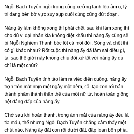
Ngỗi Bạch Tuyên ngồi trong công xưởng lạnh lẽo âm u, lý
trí đang bên bờ vực suy sụp cuối cùng cũng đứt đoạn.
Nàng ấy làm không xong thì phải chết, sau khi làm xong thì
cho dù vị đại nhân kia không diệt khẩu thì nàng ấy cũng sẽ
bị Ngỗi Nghiêm Thanh bóc lột cả một đời. Sống và chết thì
có gì khác nhau? Rốt cuộc thì nàng ấy đã làm sai điều gì,
tại sao thế giới này không chịu đối xử tốt với nàng ấy dù
chỉ là một chút?
Ngỗi Bạch Tuyên tỉnh táo làm ra việc điên cuồng, nàng ấy
trợn tròn mắt nhịn một ngày một đêm, cải tạo con rối bán
thành phẩm thành thân thể của một nữ tử, hoàn toàn giống
hệt dáng dấp của nàng ấy.
Chờ sau khi hoàn thành, trong ánh mắt của nàng ấy đều là
tia máu, thế nhưng Ngỗi Bạch Tuyên chẳng cảm thấy mệt
chút nào. Nàng ấy đặt con rối dưới đất, đập loạn bốn phía,