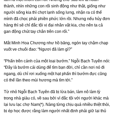
thành, nhìn những con rối sinh động như thật, giống như
người sống kia thì chợt lạnh sống lưng, nhận ra có thể
mình đã chọc phải phiền phức lớn rồi. Nhưng nếu hủy đơn
hàng thì sẽ chỉ đắc tội vị đại nhân vật kia, cho nên ta cả
gan động chút tay chân trên con rối.”
Mắt Minh Hoa Chương như hồ băng, ngón tay chậm chạp
vuốt ve chuôi đao: “Ngươi đã làm gì?”
“Phấn trên cánh của một loại bướm.” Ngỗi Bạch Tuyên nói:
“Đây là bướm cái dùng để tìm bạn đời, chỉ cần nơi nó đi
ngang, dù chỉ rơi xuống một hạt phấn thì bướm đực cũng
có thể lần theo mùi hương mà tìm tới.”
Từ nhỏ Ngỗi Bạch Tuyên đã bị lừa bán, làm nô làm tỳ
trong nhà giàu có, về sau bởi vì đắc tội với người khác mà
lại lưu lạc chợ Nam(*). Nàng từng chịu quá nhiều thiệt thòi,
bị ép học được rằng làm người nhất định phải giữ lại thủ