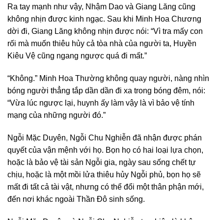
Ra tay mạnh như vậy, Nhậm Dao và Giang Lăng cũng
không nhịn được kinh ngạc. Sau khi Minh Hoa Chương
dời đi, Giang Lăng không nhịn được nói: “Vì tra mấy con
rối mà muốn thiêu hủy cả tòa nhà của người ta, Huyền
Kiêu Vệ cũng ngang ngược quá đi mất.”
“Không.” Minh Hoa Thường không quay người, nàng nhìn
bóng người thẳng tắp dần dần đi xa trong bóng đêm, nói:
“Vừa lúc ngược lại, huynh ấy làm vậy là vì bảo vệ tính
mạng của những người đó.”
Ngỗi Mặc Duyên, Ngỗi Chu Nghiễn đã nhận được phán
quyết của vận mệnh với họ. Bọn họ có hai loại lựa chọn,
hoặc là bảo vệ tài sản Ngỗi gia, ngày sau sống chết tự
chịu, hoặc là một mồi lửa thiêu hủy Ngỗi phủ, bọn họ sẽ
mất đi tất cả tài vật, nhưng có thể đổi một thân phận mới,
đến nơi khác ngoài Thần Đô sinh sống.