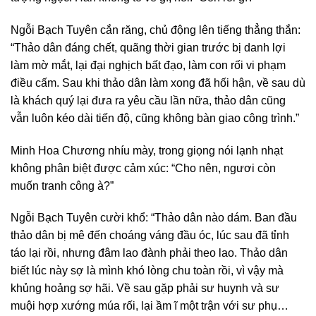
Ngỗi Bạch Tuyên cắn răng, chủ động lên tiếng thẳng thắn:
“Thảo dân đáng chết, quãng thời gian trước bị danh lợi
làm mờ mắt, lại đại nghịch bất đạo, làm con rối vi phạm
điều cấm. Sau khi thảo dân làm xong đã hối hận, về sau dù
là khách quý lại đưa ra yêu cầu lần nữa, thảo dân cũng
vẫn luôn kéo dài tiến độ, cũng không bàn giao công trình.”
Minh Hoa Chương nhíu mày, trong giọng nói lạnh nhạt
không phân biệt được cảm xúc: “Cho nên, ngươi còn
muốn tranh công à?”
Ngỗi Bạch Tuyên cười khổ: “Thảo dân nào dám. Ban đầu
thảo dân bị mê đến choáng váng đầu óc, lúc sau đã tỉnh
táo lại rồi, nhưng đâm lao đành phải theo lao. Thảo dân
biết lúc này sợ là mình khó lòng chu toàn rồi, vì vậy mà
khủng hoảng sợ hãi. Về sau gặp phải sư huynh và sư
muội hợp xướng múa rối, lại ầm ĩ một trận với sư phụ…