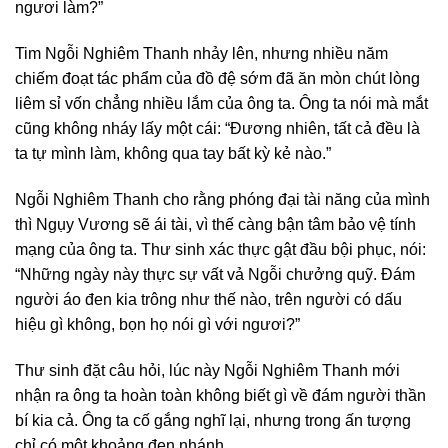
ngươi làm?”
Tim Ngỗi Nghiêm Thanh nhảy lên, nhưng nhiều năm
chiếm đoạt tác phẩm của đồ đệ sớm đã ăn mòn chút lòng
liêm sỉ vốn chẳng nhiều lắm của ông ta. Ông ta nói mà mắt
cũng không nháy lấy một cái: “Đương nhiên, tất cả đều là
ta tự mình làm, không qua tay bất kỳ kẻ nào.”
Ngỗi Nghiêm Thanh cho rằng phóng đại tài năng của mình
thì Ngụy Vương sẽ ái tài, vì thế càng bận tâm bảo vệ tính
mạng của ông ta. Thư sinh xác thực gật đầu bội phục, nói:
“Những ngày này thực sự vất vả Ngỗi chưởng quỹ. Đám
người áo đen kia trông như thế nào, trên người có dấu
hiệu gì không, bọn họ nói gì với ngươi?”
Thư sinh đặt câu hỏi, lúc này Ngỗi Nghiêm Thanh mới
nhận ra ông ta hoàn toàn không biết gì về đám người thần
bí kia cả. Ông ta cố gắng nghĩ lại, nhưng trong ấn tượng
chỉ có một khoảng đen nhánh.