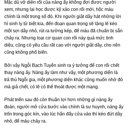
Mặc dù vở diễn rối của nàng ấy không đợi được người
xem, nhưng lại học được kỹ xảo con rối mới, hộc máu
chính là một trong số đó. Khi người giật dây hát những lời
hí sinh ly tử biệt kia, đến đoạn quan trọng sẽ lặng lẽ kéo
một sợi dây nhỏ, rút ra tường kép, để máu đã chuẩn bị sẵn
chảy ra. Nhưng loại cơ quan con rối này quá mức tinh
diệu, cũng có yêu cầu rất cao với người giật dây, cho nên
cũng không phổ biến.
Bởi vậy Ngỗi Bạch Tuyên sinh ra ý tưởng để con rối chết
thay nàng ấy. Nàng ấy làm như vậy, một phương diện là
trả thù Ngỗi gia, một phương diện khác cũng muốn nhờ đó
mà giả chết, có lẽ có thể thoát được một mạng.
Phát triển sau đó còn thuận lợi hơn những gì nàng ấy
đoán, người mở cửa bước vào chính là sư huynh, nàng ấy
trốn trong góc kín, vào lúc hắn đẩy cửa vào thì kéo đứt dây
nhỏ, để máu chảy ra.