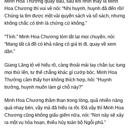
Minh Hoa Thường quay đầu, sau khi nhìn thấy là Minh
Hoa Chương thì vui vẻ nói: “Nhị huynh, huynh đã đến rồi!
Chúng ta tìm được một vài quyển sách và sổ sách, nhưng
không chắc có tính là chứng cứ không.”
“Tính.” Minh Hoa Chương tóm tắt lại mọi chuyện, nói:
“Mang tất cả đồ có khả năng có giá trị đi, quay về xem
dần.”
Giang Lăng tỏ vẻ hiểu rõ, càng thoải mái tay chân lục tung
mọi thứ lên, tư thế chẳng khác gì cướp bóc. Minh Hoa
Thường cảm thấy hơi không thích hợp, hỏi: “Huynh
trưởng, huynh muốn làm gì chỗ này?”
Minh Hoa Chương thầm than trong lòng, quả nhiên nàng
quá nhạy bén, vậy mà đã hiểu ra rồi. Đã vậy thì Minh Hoa
Chương cũng không giấu giếm nữa, nói: “Nơi này sẽ xảy
ra một vụ hỏa hoạn, thiêu hủy toàn bộ Ngỗi phủ.”