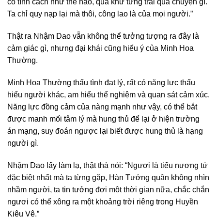
có tính cách như thế nào, quá khứ từng trải qua chuyện gì.
Ta chỉ quy nạp lại mà thôi, công lao là của mọi người.”
Thật ra Nhậm Dao vẫn không thể tưởng tượng ra đây là
cảm giác gì, nhưng đại khái cũng hiểu ý của Minh Hoa
Thường.
Minh Hoa Thường thấu tình đạt lý, rất có năng lực thấu
hiểu người khác, am hiểu thể nghiệm và quan sát cảm xúc.
Năng lực đồng cảm của nàng mạnh như vậy, có thể bắt
được manh mối tâm lý mà hung thủ để lại ở hiện trường
án mạng, suy đoán ngược lại biết được hung thủ là hạng
người gì.
Nhậm Dao lấy làm lạ, thật thà nói: “Ngươi là tiểu nương tử
đặc biệt nhất mà ta từng gặp, Hàn Tướng quân không nhìn
nhầm người, ta tin tưởng đợi một thời gian nữa, chắc chắn
ngươi có thể xông ra một khoảng trời riêng trong Huyền
Kiêu Vệ.”