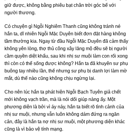
giữ được, không bằng phiêu bạt chân trời góc bể với
người thương.
Có chuyện gì Ngỗi Nghiêm Thanh cũng không tránh né
hắn ta, dĩ nhiên Ngỗi Mặc Duyên biết đơn đặt hàng không
tầm thường kia. Ngay từ đầu Ngỗi Mặc Duyên đã cảm thấy
không yên lòng, thợ thủ công xây lăng mộ đều sẽ bị người
cầm quyền diệt khẩu, sau khi nhị sư muội làm con rối xong
thì còn có thể sống được không? Hắn ta đã khuyên sư phụ
buông tay nhiều lần, thế nhưng sư phụ bị danh lợi làm mờ
mắt, dù thế nào cũng không chịu ngừng lại.
Cho nên lúc hắn ta phát hiện Ngỗi Bạch Tuyên giả chết
mới không vạch trần, mà là nói dối giúp nàng ấy. Một
phương diện là bởi vì áy náy, hắn ta biết rõ tình cảnh của
nhị sư muội, nhưng vẫn luôn không dám đứng ra ngăn
cản, đây là hắn ta nợ nhị sư muội, một phương diện khác
cũng là vì bảo vệ tính mạng.