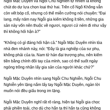
Ngỗi Mặc Duyên và Ngỗi Chu Nghiễn tự nhiên là không
chút do dự lựa chọn loại thứ hai. Trên cổ Ngô Không vẫn
còn vết bóp cổ, nhưng có thể miễn cưỡng nói chuyện: “Đại
lang, mấy năm nay Ngỗi gia kiếm không ít tiền, những gia
sản này vốn nên thuộc về ngươi, ngươi cứ ném đi như vậy
thì không hối hận à?”
“Không có gì đáng hối hận cả.” Ngỗi Mặc Duyên nhìn tòa
nhà đen nhánh này, nói: “Đây là gia nghiệp của sư phụ,
không phải của ta. Nam tử hán đại trượng phu, nên kiếm
tiền bằng chính đôi tay của mình, sao có thể suốt ngày
ngóng trông nhận lấy gia sản của người khác chứ?”
Ngỗi Mặc Duyên nhìn sang Ngỗi Chu Nghiễn, Ngỗi Chu
Nghiễn yên lặng nắm lấy tay Ngỗi Mặc Duyên, ngàn lời
muốn nói đều giấu trong im lặng.
Ngỗi Mặc Duyên nghĩ rất rõ ràng, hiện tại Ngỗi gia chọc
phải phiền toái, cho dù cho hắn ta thì hắn ta cũng không