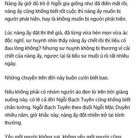
Nàng ấy giở đủ trò ở Ngỗi gia giống như đã điên mất rồi,
nàng ấy cũng không biết rốt cuộc thì nàng ấy muốn bị
người phát hiện, hay là không muốn bị người phát hiện.
Lúc nàng ấy đặt thi thể giả, đã từng vừa hèn mọn vừa ác
độc nghĩ, sư huynh nhìn thấy nàng ấy chết rồi thì liệu có
đau lòng không? Nhưng sư huynh không bi thương vì cái
chết của nàng ấy, ngược lại là tiểu sư muội ủ rũ rất nhiều
ngày.
Những chuyện trên đời này buồn cười biết bao.
Nếu không phải có nhóm người áo đen từ trên trời giáng
xuống này, có lẽ cả đời Ngỗi Bạch Tuyên cũng không biết
chân tướng. Ngỗi Bạch Tuyên theo đuổi Ngỗi Mặc Duyên
nhiều năm, giờ khắc này, nàng ấy đột nhiên trở lại bình
thường.
Yêu một người không sai, không yêu một người cũng