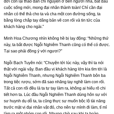
đời còn lại thảo dân chỉ nguyện ở bên người nhà, bắt đầu
cuộc sống mới, mong đại nhân thành toàn! Chỉ cần đại
nhân có thể thả cho ta và cha một con đường sống, ta
bằng lòng chắp tay dâng bản vẽ con rối và tin tức của
khách hàng cho ngài.”
Minh Hoa Chương nhìn không hề bị lay động: “Những thứ
này, ta bắt được Ngỗi Nghiêm Thanh cũng có thể có được.
Tại sao phải đồng ý với ngươi?”
Ngỗi Bạch Tuyên nói: “Chuyện tới lúc này, vậy thì ta nói
thật với ngài vậy. Ban đầu vị khách hàng lớn kia tìm tới là
Ngỗi Nghiêm Thanh, nhưng Ngỗi Nghiêm Thanh bôn ba
trong tiệc rượu, sớm đã sao nhãng tay nghề làm con rối.
Tất cả con rối đều là ta tự tay làm ra, không ai hiểu rõ chi
tiết hơn ta. Lúc đầu Ngỗi Nghiêm Thanh dùng hôn sự với
sư huynh dụ dỗ ta, ta cũng thực sự muốn bộc lộ tài năng
trước mặt vị đại nhân vật đó, cho nên tự mình đi làm, tỉ mỉ
làm ra một nhóm con rối. Nhưng chờ sau khi ta hoàn