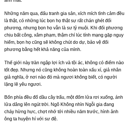
ánh mắt.
Những năm qua, đấu tranh gia sản, xích mích tình cảm đều
là thật, có những lúc bọn họ thật sự rất chán ghét đối
phương, nhưng bọn họ vẫn là sư tỷ muội. Khi đối phương
chịu bất công, xâm phạm, thậm chí lúc tính mạng gặp nguy
hiểm, bọn họ cũng sẽ không chút do dự, bảo vệ đối
phương bằng hết khả năng của mình.
Thế giới này tràn ngập lợi ích và tội ác, không có điểm nào
tốt đẹp. Nhưng nó cũng không hoàn toàn xấu xí, giả nhân
giả nghĩa, ở nơi nào đó mà ngươi không biết, có người
lặng lẽ yêu ngươi.
Bốn phía đều đổ dầu cây trẩu, một đốm lửa rơi xuống, ánh
lửa dâng lên ngút trời. Ngô Không nhìn Ngỗi gia đang
cháy hừng hực, chợt nhớ tới nhiều năm trước, hình ảnh
ông ta huyện hí với sư đệ.