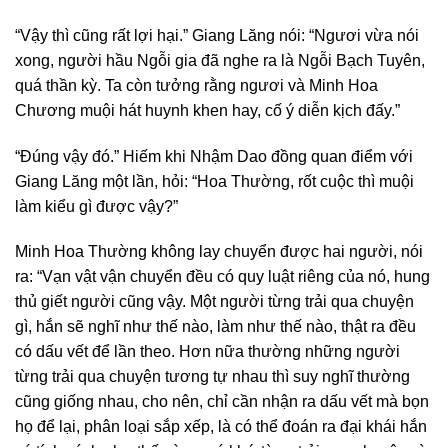
“Vậy thì cũng rất lợi hại.” Giang Lăng nói: “Ngươi vừa nói
xong, người hầu Ngỗi gia đã nghe ra là Ngỗi Bạch Tuyên,
quá thần kỳ. Ta còn tưởng rằng ngươi và Minh Hoa
Chương muội hát huynh khen hay, cố ý diễn kịch đấy.”
“Đúng vậy đó.” Hiếm khi Nhậm Dao đồng quan điểm với
Giang Lăng một lần, hỏi: “Hoa Thường, rốt cuộc thì muội
làm kiểu gì được vậy?”
Minh Hoa Thường không lay chuyển được hai người, nói
ra: “Vạn vật vận chuyển đều có quy luật riêng của nó, hung
thủ giết người cũng vậy. Một người từng trải qua chuyện
gì, hắn sẽ nghĩ như thế nào, làm như thế nào, thật ra đều
có dấu vết để lần theo. Hơn nữa thường những người
từng trải qua chuyện tương tự nhau thì suy nghĩ thường
cũng giống nhau, cho nên, chỉ cần nhận ra dấu vết mà bọn
họ để lại, phân loại sắp xếp, là có thể đoán ra đại khái hắn