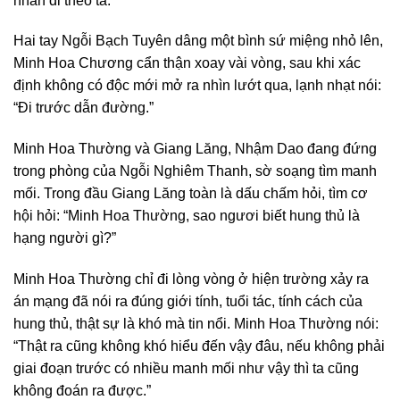
nhân đi theo ta.”
Hai tay Ngỗi Bạch Tuyên dâng một bình sứ miệng nhỏ lên,
Minh Hoa Chương cẩn thận xoay vài vòng, sau khi xác
định không có độc mới mở ra nhìn lướt qua, lạnh nhạt nói:
“Đi trước dẫn đường.”
Minh Hoa Thường và Giang Lăng, Nhậm Dao đang đứng
trong phòng của Ngỗi Nghiêm Thanh, sờ soạng tìm manh
mối. Trong đầu Giang Lăng toàn là dấu chấm hỏi, tìm cơ
hội hỏi: “Minh Hoa Thường, sao ngươi biết hung thủ là
hạng người gì?”
Minh Hoa Thường chỉ đi lòng vòng ở hiện trường xảy ra
án mạng đã nói ra đúng giới tính, tuổi tác, tính cách của
hung thủ, thật sự là khó mà tin nổi. Minh Hoa Thường nói:
“Thật ra cũng không khó hiểu đến vậy đâu, nếu không phải
giai đoạn trước có nhiều manh mối như vậy thì ta cũng
không đoán ra được.”