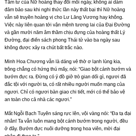
Tâm tư của Nữ hoàng thay đổi mỗi ngày, không ai dám
đảm bảo sau khi nghi thức lần này thất bại thì Nữ hoàng
vẫn sẽ truyền hoàng vị cho Lư Lăng Vương hay không.
Việc này liên quan tới vận mệnh tương lai của Đại Đường
và gần mười năm âm thầm chịu đựng của hoàng thất Lý
Đường, đại điển sách phong Thái tử vào ba ngày sau
không được xảy ra chút bất trắc nào.
Minh Hoa Chương vẫn là dáng vẻ thờ ơ lạnh lùng kia,
trông chẳng có hứng thú mấy, nói: “Giao bột cánh bướm và
bướm đực ra. Đừng có ý đồ giở trò gian dối gì, ngươi đã
đắc tội với người ta, có rất nhiều người muốn mạng của
ngươi. Chỉ có ngươi bàn giao chi tiết, mới có thể bảo vệ
an toàn cho cả nhà các ngươi.”
Mắt Ngỗi Bạch Tuyên sáng rực lên, vội vàng nói: “Đa tạ đại
nhân! Ta vẫn luôn mang bột cánh bướm trong người, đều
ở đây. Bướm đực nuôi dưỡng trong hoa viên, mời đại