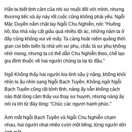
Hắn ta biết tình cảm của nhị sư muội đối với mình, nhưng
thương tiếc và áy náy rốt cuộc cũng không phải yêu. Ngỗi
Mặc Duyên nắm chặt tay Ngỗi Chu Nghiễn, nói: “Huống
hồ, tòa nhà này cất giấu quá nhiều tội ác, những năm ta ở
đây cũng không vui vẻ mấy. Ta càng hoài niệm quãng thời
gian coi bốn biển là nhà với sư phụ, chắc là sư phụ không
nhớ mong, nhưng ta có thể dẫn Chu Nghiễn theo, chế tạo
gia đình thuộc về hai người chúng ta lại từ đầu.”
Ngô Không thấy hai người kia tình sâu ý nặng, không khỏi
nhìn lo âu nhìn sang Ngỗi Bạch Tuyên. Không ngờ Ngỗi
Bạch Tuyên cũng rất bình tĩnh, nàng ấy vẫn không cách
nào thật lòng cảm thấy vui thay sư huynh, nhưng nàng ấy
nói ra lời từ đáy lòng: “Chúc các ngươi hạnh phúc.”
Ánh mắt Ngỗi Bạch Tuyên và Ngỗi Chu Nghiễn chạm
nhau, hai người nhạt nhẽo cười một tiếng, từng người dời