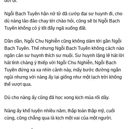
dời đi.
Ngỗi Bạch Tuyên hận nữ tử đã cướp đại sư huynh đi, cho
dù nàng lảo đảo chạy tới chào hỏi, cũng sẽ bị Ngỗi Bạch
Tuyên không có ý tốt đẩy ngã xuống đất.
Dần dần, Ngỗi Chu Nghiễn cũng không dám tới gần Ngỗi
Bạch Tuyên. Thế nhưng Ngỗi Bạch Tuyên không cách nào
ngăn cản sư huynh thích sư muội. Sư huynh lặng lẽ hát lời
hát tình chàng ý thiếp với Ngỗi Chu Nghiễn, Ngỗi Bạch
Tuyên đứng xa xa nhìn cảnh này, mấy bước đường ngắn
ngủi nhưng với nàng ấy lại giống như một lạch trời không
thể vượt qua.
Dù cho nàng ấy cũng đã học xong kịch múa rối dây.
Nàng ấy khổ luyện nhiều năm, thập toàn thập mỹ, cuối
cùng, cũng chẳng qua là kịch một vai của một người.