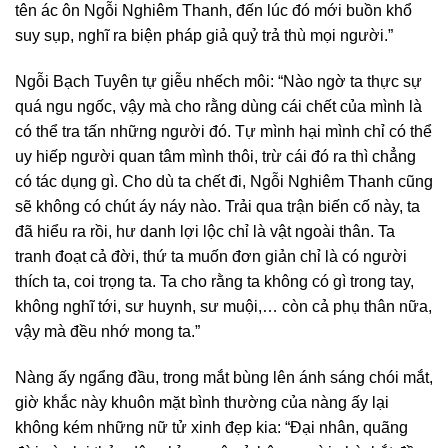
tên ác ôn Ngỗi Nghiêm Thanh, đến lúc đó mới buồn khổ
suy sụp, nghĩ ra biện pháp giả quỷ trả thù mọi người.”
Ngỗi Bạch Tuyên tự giễu nhếch môi: “Nào ngờ ta thực sự
quá ngu ngốc, vậy mà cho rằng dùng cái chết của mình là
có thể tra tấn những người đó. Tự mình hại mình chỉ có thể
uy hiếp người quan tâm mình thôi, trừ cái đó ra thì chẳng
có tác dụng gì. Cho dù ta chết đi, Ngỗi Nghiêm Thanh cũng
sẽ không có chút áy náy nào. Trải qua trận biến cố này, ta
đã hiểu ra rồi, hư danh lợi lộc chỉ là vật ngoài thân. Ta
tranh đoạt cả đời, thứ ta muốn đơn giản chỉ là có người
thích ta, coi trọng ta. Ta cho rằng ta không có gì trong tay,
không nghĩ tới, sư huynh, sư muội,… còn cả phụ thân nữa,
vậy mà đều nhớ mong ta.”
Nàng ấy ngẩng đầu, trong mắt bùng lên ánh sáng chói mắt,
giờ khắc này khuôn mặt bình thường của nàng ấy lại
không kém những nữ tử xinh đẹp kia: “Đại nhân, quãng