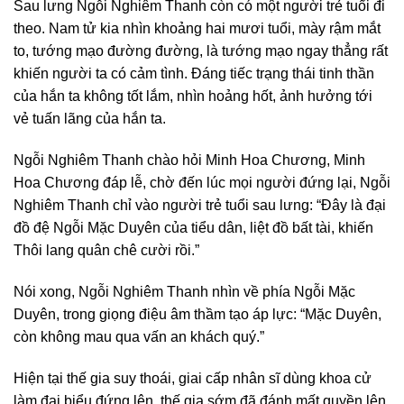
Sau lưng Ngỗi Nghiêm Thanh còn có một người trẻ tuổi đi
theo. Nam tử kia nhìn khoảng hai mươi tuổi, mày rậm mắt
to, tướng mạo đường đường, là tướng mạo ngay thẳng rất
khiến người ta có cảm tình. Đáng tiếc trạng thái tinh thần
của hắn ta không tốt lắm, nhìn hoảng hốt, ảnh hưởng tới
vẻ tuấn lãng của hắn ta.
Ngỗi Nghiêm Thanh chào hỏi Minh Hoa Chương, Minh
Hoa Chương đáp lễ, chờ đến lúc mọi người đứng lại, Ngỗi
Nghiêm Thanh chỉ vào người trẻ tuổi sau lưng: “Đây là đại
đồ đệ Ngỗi Mặc Duyên của tiểu dân, liệt đồ bất tài, khiến
Thôi lang quân chê cười rồi.”
Nói xong, Ngỗi Nghiêm Thanh nhìn về phía Ngỗi Mặc
Duyên, trong giọng điệu âm thầm tạo áp lực: “Mặc Duyên,
còn không mau qua vấn an khách quý.”
Hiện tại thế gia suy thoái, giai cấp nhân sĩ dùng khoa cử
làm đại biểu đứng lên, thế gia sớm đã đánh mất quyền lên