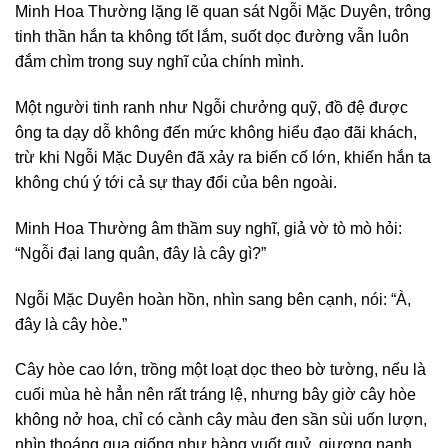
Minh Hoa Thường lặng lẽ quan sát Ngỗi Mặc Duyên, trông
tinh thần hắn ta không tốt lắm, suốt dọc đường vẫn luôn
đắm chìm trong suy nghĩ của chính mình.
Một người tinh ranh như Ngỗi chưởng quỹ, đồ đệ được
ông ta dạy dỗ không đến mức không hiểu đạo đãi khách,
trừ khi Ngỗi Mặc Duyên đã xảy ra biến cố lớn, khiến hắn ta
không chú ý tới cả sự thay đổi của bên ngoài.
Minh Hoa Thường âm thầm suy nghĩ, giả vờ tò mò hỏi:
“Ngỗi đại lang quân, đây là cây gì?”
Ngỗi Mặc Duyên hoàn hồn, nhìn sang bên cạnh, nói: “À,
đây là cây hòe.”
Cây hòe cao lớn, trồng một loạt dọc theo bờ tường, nếu là
cuối mùa hè hẳn nên rất tráng lệ, nhưng bây giờ cây hòe
không nở hoa, chỉ có cành cây màu đen sần sùi uốn lượn,
nhìn thoáng qua giống như hàng vuốt quỷ, giương nanh