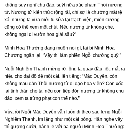
không suy nghĩ chu đáo, suýt nữa xúc phạm Thôi nương
tử. Nương tử kiến thức rộng rãi, chỉ sợ là chướng mắt tệ
xá, nhưng ta vừa mới tu sửa lại trạch viện, miễn cưỡng
cũng có thể xem một chút. Nếu nương tử không chê,
không ngại đi vườn hoa giải sầu?”
Minh Hoa Thường đang muốn nói gì, lại bị Minh Hoa
Chương ngăn lại: “Vậy thì làm phiền Ngỗi chưởng quỹ.”
Ngỗi Nghiêm Thanh mừng rỡ, ông ta quay đầu liếc mắt ra
hiệu cho đại đồ đệ một cái, lên tiếng: “Mặc Duyên, còn
không mau dẫn Thôi nương tử đi dạo hoa viên? Con xốc
lại tinh thần cho ta, nếu con tiếp đón nương tử không chu
đáo, xem ta trừng phạt con thế nào.”
Vừa rồi Ngỗi Mặc Duyên vẫn luôn đi theo sau lưng Ngỗi
Nghiêm Thanh, im lặng như một cái bóng. Hắn nghe vậy
thì gượng cười, hành lễ với ba người Minh Hoa Thường: