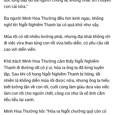
dốc lòng dạy dỗ ba người chúng ta, không nhắc tới chuyện
con cái nữa.”
Ba người Minh Hoa Thường đều hơi kinh ngạc, không
nghĩ tới Ngỗi Nghiêm Thanh lại có quá khứ như vậy.
Múa rối có rất nhiều trường phái, nhưng đại khái không rời
đi việc vừa thao túng con rối vừa biểu diễn, có yêu cầu rất
cao với diễn viên.
Khó trách Minh Hoa Thường cảm thấy Ngỗi Nghiêm
Thanh đi đường rất có ý vị, hóa ra ông ta đã từng luyện
tập. Sau khi cổ họng Ngỗi Nghiêm Thanh bị hỏng, tất
nhiên là không diễn múa rối được nữa, nhưng ông ta hiểu
biết tường tận về con rối, cuối cùng làm giàu dựa vào việc
làm con rối cho người chết, cũng coi như là vô tình cắm
liễu liễu lại xanh.
Minh Hoa Thường hỏi: “Hóa ra Ngỗi chưởng quỹ còn có