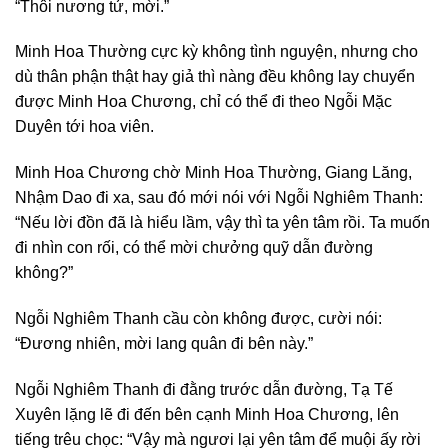
“Thôi nương tử, mời.”
Minh Hoa Thường cực kỳ không tình nguyện, nhưng cho
dù thân phận thật hay giả thì nàng đều không lay chuyển
được Minh Hoa Chương, chỉ có thể đi theo Ngỗi Mặc
Duyên tới hoa viên.
Minh Hoa Chương chờ Minh Hoa Thường, Giang Lăng,
Nhậm Dao đi xa, sau đó mới nói với Ngỗi Nghiêm Thanh:
“Nếu lời đồn đã là hiểu lầm, vậy thì ta yên tâm rồi. Ta muốn
đi nhìn con rối, có thể mời chưởng quỹ dẫn đường
không?”
Ngỗi Nghiêm Thanh cầu còn không được, cười nói:
“Đương nhiên, mời lang quân đi bên này.”
Ngỗi Nghiêm Thanh đi đằng trước dẫn đường, Tạ Tế
Xuyên lặng lẽ đi đến bên cạnh Minh Hoa Chương, lên
tiếng trêu chọc: “Vậy mà ngươi lại yên tâm để muội ấy rời