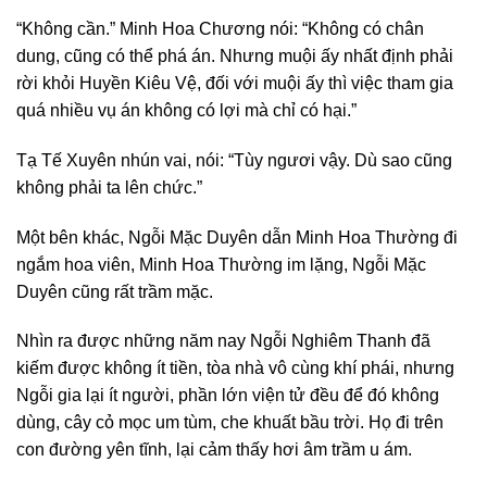
“Không cần.” Minh Hoa Chương nói: “Không có chân
dung, cũng có thể phá án. Nhưng muội ấy nhất định phải
rời khỏi Huyền Kiêu Vệ, đối với muội ấy thì việc tham gia
quá nhiều vụ án không có lợi mà chỉ có hại.”
Tạ Tế Xuyên nhún vai, nói: “Tùy ngươi vậy. Dù sao cũng
không phải ta lên chức.”
Một bên khác, Ngỗi Mặc Duyên dẫn Minh Hoa Thường đi
ngắm hoa viên, Minh Hoa Thường im lặng, Ngỗi Mặc
Duyên cũng rất trầm mặc.
Nhìn ra được những năm nay Ngỗi Nghiêm Thanh đã
kiếm được không ít tiền, tòa nhà vô cùng khí phái, nhưng
Ngỗi gia lại ít người, phần lớn viện tử đều để đó không
dùng, cây cỏ mọc um tùm, che khuất bầu trời. Họ đi trên
con đường yên tĩnh, lại cảm thấy hơi âm trầm u ám.