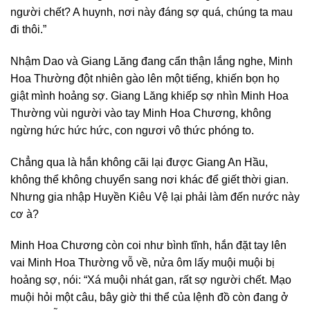
người chết? A huynh, nơi này đáng sợ quá, chúng ta mau
đi thôi.”
Nhậm Dao và Giang Lăng đang cẩn thận lắng nghe, Minh
Hoa Thường đột nhiên gào lên một tiếng, khiến bọn họ
giật mình hoảng sợ. Giang Lăng khiếp sợ nhìn Minh Hoa
Thường vùi người vào tay Minh Hoa Chương, không
ngừng hức hức hức, con ngươi vô thức phóng to.
Chẳng qua là hắn không cãi lại được Giang An Hầu,
không thể không chuyển sang nơi khác để giết thời gian.
Nhưng gia nhập Huyền Kiêu Vệ lại phải làm đến nước này
cơ à?
Minh Hoa Chương còn coi như bình tĩnh, hắn đặt tay lên
vai Minh Hoa Thường vỗ về, nửa ôm lấy muội muội bị
hoảng sợ, nói: “Xá muội nhát gan, rất sợ người chết. Mạo
muội hỏi một câu, bây giờ thi thể của lệnh đồ còn đang ở