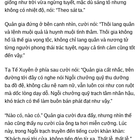
giống như trời vừa ngừng tuyết, mặc dù sáng tỏ nhưng
không có nhiệt độ, nói: “Theo sát ta.”
Quản gia đứng ở bên cạnh nhìn, cười nói: “Thôi lang quân
và lệnh muội quả là huynh muội tình thâm. Thôi gia không
hổ là thế gia vọng tộc, không chỉ lang quân và nương tử
từng người phong thái trác tuyệt, ngay cả tình cảm cũng tốt
đến vậy.”
Tạ Tế Xuyên ở phía sau cười nói: “Quản gia cất nhắc, trên
đường tới đây có nghe nói Ngỗi chưởng quỹ thu dưỡng
ba đồ đệ, không câu nệ nam nữ, vẫn luôn coi như con ruột
mà dốc lòng dạy dỗ. Ngỗi chưởng quỹ trạch tâm nhân hậu,
khó trách có thể làm buôn bán phát đạt như vậy.”
“Nào có, nào có.” Quản gia cười đưa đẩy, nhưng nhìn thế
nào cũng thấy nụ cười của ông ta hơi miễn cưỡng. Lúc
này, trong Ngỗi trạch truyền đến tiếng cười khàn khàn:
“Khách quý tới cửa, không tiếp đón từ xa. Thất lễ, thất lễ.”