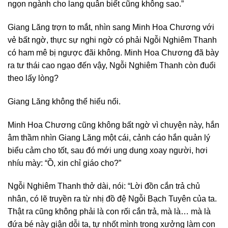
ngọn ngành cho lang quân biết cũng không sao.”
Giang Lăng trợn to mắt, nhìn sang Minh Hoa Chương với
vẻ bất ngờ, thực sự nghi ngờ có phải Ngỗi Nghiêm Thanh
có ham mê bị ngược đãi không. Minh Hoa Chương đã bày
ra tư thái cao ngạo đến vậy, Ngỗi Nghiêm Thanh còn đuổi
theo lấy lòng?
Giang Lăng không thể hiểu nổi.
Minh Hoa Chương cũng không bất ngờ vì chuyện này, hắn
âm thầm nhìn Giang Lăng một cái, cảnh cáo hắn quản lý
biểu cảm cho tốt, sau đó mới ung dung xoay người, hơi
nhíu mày: “Ồ, xin chỉ giáo cho?”
Ngỗi Nghiêm Thanh thở dài, nói: “Lời đồn cắn trả chủ
nhân, có lẽ truyền ra từ nhị đồ đệ Ngỗi Bạch Tuyên của ta.
Thật ra cũng không phải là con rối cắn trả, mà là… mà là
đứa bé này giận dỗi ta, tự nhốt mình trong xưởng làm con