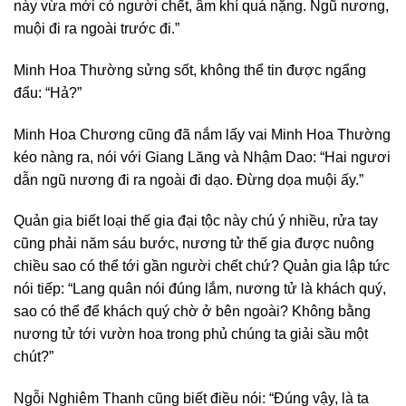
này vừa mới có người chết, âm khí quá nặng. Ngũ nương,
muội đi ra ngoài trước đi.”
Minh Hoa Thường sửng sốt, không thể tin được ngẩng
đẩu: “Hả?”
Minh Hoa Chương cũng đã nắm lấy vai Minh Hoa Thường
kéo nàng ra, nói với Giang Lăng và Nhậm Dao: “Hai ngươi
dẫn ngũ nương đi ra ngoài đi dạo. Đừng dọa muội ấy.”
Quản gia biết loại thế gia đại tộc này chú ý nhiều, rửa tay
cũng phải năm sáu bước, nương tử thế gia được nuông
chiều sao có thể tới gần người chết chứ? Quản gia lập tức
nói tiếp: “Lang quân nói đúng lắm, nương tử là khách quý,
sao có thể để khách quý chờ ở bên ngoài? Không bằng
nương tử tới vườn hoa trong phủ chúng ta giải sầu một
chút?”
Ngỗi Nghiêm Thanh cũng biết điều nói: “Đúng vậy, là ta