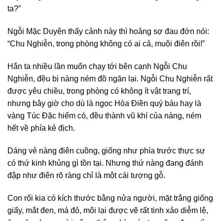
ta?”
Ngỗi Mặc Duyên thấy cảnh này thì hoảng sợ đau đớn nói:
“Chu Nghiễn, trong phòng không có ai cả, muội điên rồi!”
Hắn ta nhiều lần muốn chạy tới bên cạnh Ngỗi Chu
Nghiễn, đều bị nàng ném đồ ngăn lại. Ngỗi Chu Nghiễn rất
được yêu chiều, trong phòng có không ít vật trang trí,
nhưng bây giờ cho dù là ngọc Hòa Điền quý báu hay là
vàng Túc Đặc hiếm có, đều thành vũ khí của nàng, ném
hết về phía kẻ địch.
Dáng vẻ nàng điên cuồng, giống như phía trước thực sự
có thứ kinh khủng gì tồn tại. Nhưng thứ nàng đang đánh
đập như điên rõ ràng chỉ là một cái tượng gỗ.
Con rối kia có kích thước bằng nửa người, mặt trắng giống
giấy, mắt đen, má đỏ, môi lại được vẽ rất tinh xảo diễm lệ,