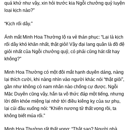
quá khứ như vậy, xin hỏi trước kia Ngỗi chưởng quỷ luyện
loại kịch nào?”
“Kịch rối dây.”
Ánh mắt Minh Hoa Thường lộ ra vẻ thán phục: “Lại là kịch
rối dây khó khăn nhất, thật giỏi! Vậy đại lang quân là đồ đệ
giỏi nhất của Ngỗi chưởng quỹ, có phải cũng hát rất hay
không?”
Minh Hoa Thường có một đôi mắt hạnh duyên dáng, nàng
lại thích cười, khi nàng nhìn vào người khác nói “thật giỏi”,
gần như không có nam nhân nào chống cự được. Ngỗi
Mặc Duyên cũng vậy, hắn ta vô thức đáp một tiếng, nhưng
lời đến khóe miệng lại nhớ tới điều kiêng kỵ của sư phụ,
lại cúi đầu xuống nói: “Khiến nương tử thất vọng rồi, ta
không biết múa rối.”
Minh Hoa Thường rất thất vọng: “Thật sao? Người nhà