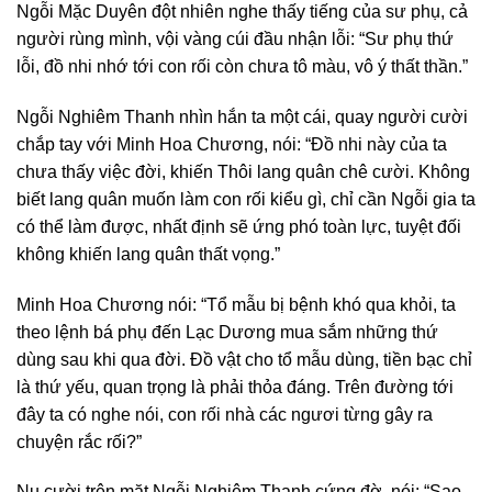
Ngỗi Mặc Duyên đột nhiên nghe thấy tiếng của sư phụ, cả
người rùng mình, vội vàng cúi đầu nhận lỗi: “Sư phụ thứ
lỗi, đồ nhi nhớ tới con rối còn chưa tô màu, vô ý thất thần.”
Ngỗi Nghiêm Thanh nhìn hắn ta một cái, quay người cười
chắp tay với Minh Hoa Chương, nói: “Đồ nhi này của ta
chưa thấy việc đời, khiến Thôi lang quân chê cười. Không
biết lang quân muốn làm con rối kiểu gì, chỉ cần Ngỗi gia ta
có thể làm được, nhất định sẽ ứng phó toàn lực, tuyệt đối
không khiến lang quân thất vọng.”
Minh Hoa Chương nói: “Tổ mẫu bị bệnh khó qua khỏi, ta
theo lệnh bá phụ đến Lạc Dương mua sắm những thứ
dùng sau khi qua đời. Đồ vật cho tổ mẫu dùng, tiền bạc chỉ
là thứ yếu, quan trọng là phải thỏa đáng. Trên đường tới
đây ta có nghe nói, con rối nhà các ngươi từng gây ra
chuyện rắc rối?”
Nụ cười trên mặt Ngỗi Nghiêm Thanh cứng đờ, nói: “Sao