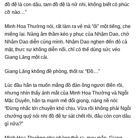
đồ đệ là con dâu, tam đồ đệ là nữ nhi, không biết có phúc
cỡ nào…”
Minh Hoa Thường nói, rất làm ra vẻ mà “ối” một tiếng, che
miệng lại. Nàng âm thầm kéo y phục của Nhậm Dao, chờ
Nhậm Dao diễn cùng mình. Nhậm Dao nghẹn đến đỏ cả
mặt, thực sự không diễn nổi, chỉ có thể dùng sức véo
Giang Lăng một cái.
Giang Lăng không đề phòng, thốt ra: “Đồ…”
Lúc đầu hắn ta muốn mắng đồ đàn ông ngươi điên rồi,
nhưng nhìn thấy ánh mắt của Minh Hoa Thường và Ngỗi
Mặc Duyên, hắn ta mạnh mẽ đổi giọng, nặng nề nói:
“Đừng nhắc tới chuyện khó chịu. Vừa rồi không phải Ngỗi
chưởng quỹ nói nhị đồ đệ tự sát chết rồi, đâu còn con dâu
gì nữa?”
Minh Hoa Thường nhẹ nhàng thở ra, may mắn, Giang