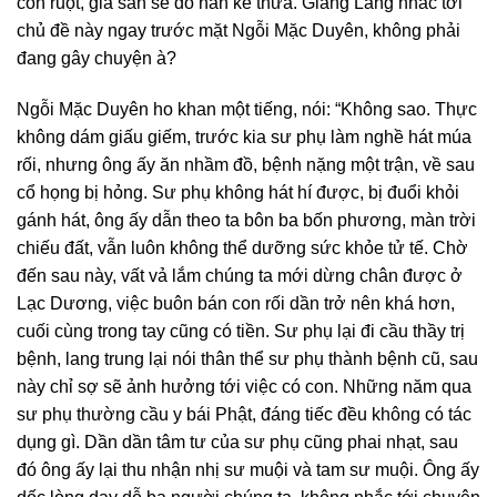
con ruột, gia sản sẽ do hắn kế thừa. Giang Lăng nhắc tới
chủ đề này ngay trước mặt Ngỗi Mặc Duyên, không phải
đang gây chuyện à?
Ngỗi Mặc Duyên ho khan một tiếng, nói: “Không sao. Thực
không dám giấu giếm, trước kia sư phụ làm nghề hát múa
rối, nhưng ông ấy ăn nhầm đồ, bệnh nặng một trận, về sau
cổ họng bị hỏng. Sư phụ không hát hí được, bị đuổi khỏi
gánh hát, ông ấy dẫn theo ta bôn ba bốn phương, màn trời
chiếu đất, vẫn luôn không thể dưỡng sức khỏe tử tế. Chờ
đến sau này, vất vả lắm chúng ta mới dừng chân được ở
Lạc Dương, việc buôn bán con rối dần trở nên khá hơn,
cuối cùng trong tay cũng có tiền. Sư phụ lại đi cầu thầy trị
bệnh, lang trung lại nói thân thể sư phụ thành bệnh cũ, sau
này chỉ sợ sẽ ảnh hưởng tới việc có con. Những năm qua
sư phụ thường cầu y bái Phật, đáng tiếc đều không có tác
dụng gì. Dần dần tâm tư của sư phụ cũng phai nhạt, sau
đó ông ấy lại thu nhận nhị sư muội và tam sư muội. Ông ấy