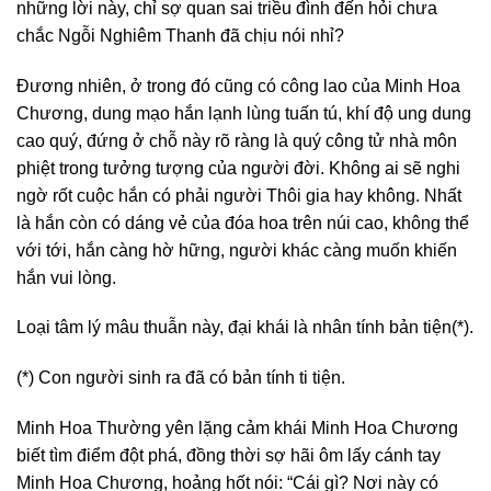
những lời này, chỉ sợ quan sai triều đình đến hỏi chưa
chắc Ngỗi Nghiêm Thanh đã chịu nói nhỉ?
Đương nhiên, ở trong đó cũng có công lao của Minh Hoa
Chương, dung mạo hắn lạnh lùng tuấn tú, khí độ ung dung
cao quý, đứng ở chỗ này rõ ràng là quý công tử nhà môn
phiệt trong tưởng tượng của người đời. Không ai sẽ nghi
ngờ rốt cuộc hắn có phải người Thôi gia hay không. Nhất
là hắn còn có dáng vẻ của đóa hoa trên núi cao, không thể
với tới, hắn càng hờ hững, người khác càng muốn khiến
hắn vui lòng.
Loại tâm lý mâu thuẫn này, đại khái là nhân tính bản tiện(*).
(*) Con người sinh ra đã có bản tính ti tiện.
Minh Hoa Thường yên lặng cảm khái Minh Hoa Chương
biết tìm điểm đột phá, đồng thời sợ hãi ôm lấy cánh tay
Minh Hoa Chương, hoảng hốt nói: “Cái gì? Nơi này có