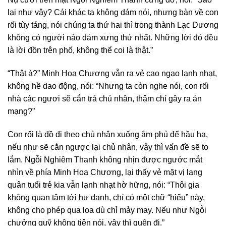
lại như vậy? Cái khác ta không dám nói, nhưng bàn về con
rối tùy táng, nói chúng ta thứ hai thì trong thành Lạc Dương
không có người nào dám xưng thứ nhất. Những lời đó đều
là lời đồn trên phố, không thể coi là thật.”
“Thật à?” Minh Hoa Chương vẫn ra vẻ cao ngạo lạnh nhạt,
không hề dao động, nói: “Nhưng ta còn nghe nói, con rối
nhà các ngươi sẽ cắn trả chủ nhân, thậm chí gây ra án
mạng?”
Con rối là đồ đi theo chủ nhân xuống âm phủ để hầu hạ,
nếu như sẽ cắn ngược lại chủ nhân, vậy thì vấn đề sẽ to
lắm. Ngỗi Nghiêm Thanh không nhịn được ngước mắt
nhìn về phía Minh Hoa Chương, lại thấy vẻ mặt vị lang
quân tuổi trẻ kia vẫn lạnh nhạt hờ hững, nói: “Thôi gia
không quan tâm tới hư danh, chỉ có một chữ “hiếu” này,
không cho phép qua loa dù chỉ mảy may. Nếu như Ngỗi
chưởng quỹ không tiện nói, vậy thì quên đi.”