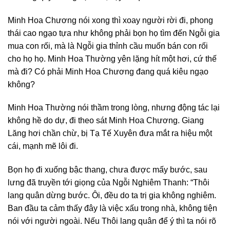
Minh Hoa Chương nói xong thì xoay người rời đi, phong
thái cao ngạo tựa như không phải bọn họ tìm đến Ngỗi gia
mua con rối, mà là Ngỗi gia thỉnh cầu muốn bán con rối
cho họ họ. Minh Hoa Thường yên lặng hít một hơi, cứ thế
mà đi? Có phải Minh Hoa Chương đang quá kiêu ngạo
không?
Minh Hoa Thường nói thầm trong lòng, nhưng động tác lại
không hề do dự, đi theo sát Minh Hoa Chương. Giang
Lăng hơi chần chừ, bị Tạ Tế Xuyên đưa mắt ra hiệu một
cái, mạnh mẽ lôi đi.
Bọn họ đi xuống bậc thang, chưa được mấy bước, sau
lưng đã truyền tới giọng của Ngỗi Nghiêm Thanh: “Thôi
lang quân dừng bước. Ôi, đều do ta trị gia không nghiêm.
Ban đầu ta cảm thấy đây là việc xấu trong nhà, không tiện
nói với người ngoài. Nếu Thôi lang quân để ý thì ta nói rõ