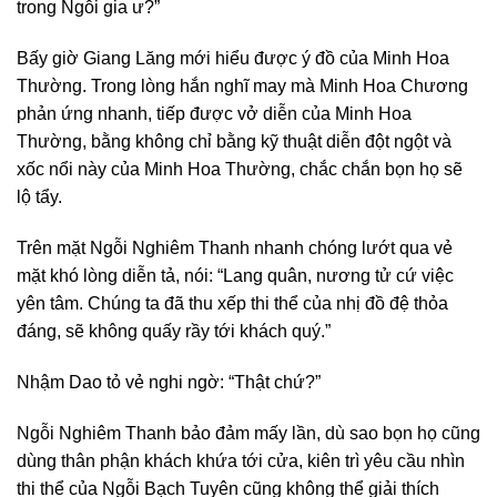
trong Ngỗi gia ư?”
Bấy giờ Giang Lăng mới hiểu được ý đồ của Minh Hoa
Thường. Trong lòng hắn nghĩ may mà Minh Hoa Chương
phản ứng nhanh, tiếp được vở diễn của Minh Hoa
Thường, bằng không chỉ bằng kỹ thuật diễn đột ngột và
xốc nổi này của Minh Hoa Thường, chắc chắn bọn họ sẽ
lộ tẩy.
Trên mặt Ngỗi Nghiêm Thanh nhanh chóng lướt qua vẻ
mặt khó lòng diễn tả, nói: “Lang quân, nương tử cứ việc
yên tâm. Chúng ta đã thu xếp thi thể của nhị đồ đệ thỏa
đáng, sẽ không quấy rầy tới khách quý.”
Nhậm Dao tỏ vẻ nghi ngờ: “Thật chứ?”
Ngỗi Nghiêm Thanh bảo đảm mấy lần, dù sao bọn họ cũng
dùng thân phận khách khứa tới cửa, kiên trì yêu cầu nhìn
thi thể của Ngỗi Bạch Tuyên cũng không thể giải thích