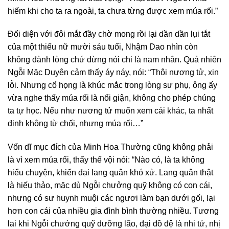
hiếm khi cho ta ra ngoài, ta chưa từng được xem múa rối.”
Đối diện với đôi mắt đầy chờ mong rồi lại dần dần lụi tắt
của một thiếu nữ mười sáu tuổi, Nhậm Dao nhìn còn
không đành lòng chứ đừng nói chi là nam nhân. Quả nhiên
Ngỗi Mặc Duyên cảm thấy áy náy, nói: “Thôi nương tử, xin
lỗi. Nhưng cổ họng là khúc mắc trong lòng sư phụ, ông ấy
vừa nghe thấy múa rối là nổi giận, không cho phép chúng
ta tự học. Nếu như nương tử muốn xem cái khác, ta nhất
định không từ chối, nhưng múa rối…”
Vốn dĩ mục đích của Minh Hoa Thường cũng không phải
là vì xem múa rối, thấy thế vội nói: “Nào có, là ta không
hiểu chuyện, khiến đại lang quân khó xử. Lang quân thật
là hiếu thảo, mặc dù Ngỗi chưởng quỹ không có con cái,
nhưng có sư huynh muội các ngươi làm bạn dưới gối, lại
hơn con cái của nhiều gia đình bình thường nhiều. Tương
lai khi Ngỗi chưởng quỹ dưỡng lão, đại đồ đệ là nhi tử, nhị