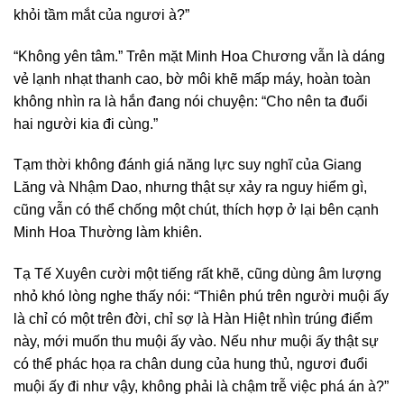
khỏi tầm mắt của ngươi à?”
“Không yên tâm.” Trên mặt Minh Hoa Chương vẫn là dáng
vẻ lạnh nhạt thanh cao, bờ môi khẽ mấp máy, hoàn toàn
không nhìn ra là hắn đang nói chuyện: “Cho nên ta đuổi
hai người kia đi cùng.”
Tạm thời không đánh giá năng lực suy nghĩ của Giang
Lăng và Nhậm Dao, nhưng thật sự xảy ra nguy hiểm gì,
cũng vẫn có thể chống một chút, thích hợp ở lại bên cạnh
Minh Hoa Thường làm khiên.
Tạ Tế Xuyên cười một tiếng rất khẽ, cũng dùng âm lượng
nhỏ khó lòng nghe thấy nói: “Thiên phú trên người muội ấy
là chỉ có một trên đời, chỉ sợ là Hàn Hiệt nhìn trúng điểm
này, mới muốn thu muội ấy vào. Nếu như muội ấy thật sự
có thể phác họa ra chân dung của hung thủ, ngươi đuổi
muội ấy đi như vậy, không phải là chậm trễ việc phá án à?”