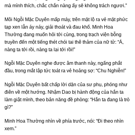
mà mình thích, chắc chắn nàng ấy sẽ không trách ngươi.”
Môi Ngỗi Mặc Duyên mấp máy, trên mặt lộ ra vẻ mặt phức
tạp xen lẫn áy náy, giải thoát và đau khổ. Minh Hoa
Thường đang muốn hỏi tới cùng, trong trạch viện bỗng
truyền đến một tiếng thét chói tai thê thảm của nữ tử: “Á,
nàng ta tới rồi, nàng ta lại tới rồi!”
Ngỗi Mặc Duyên nghe được âm thanh này, ngẩng phắt
đầu, trong mắt lập tức toát ra vẻ hoảng sợ: “Chu Nghiễn!”
Ngỗi Mặc Duyên bất chấp lời dặn của sư phụ, phóng như
điên về một hướng. Nhậm Dao bị hành động của hắn ta
làm giật mình, theo bản năng đề phòng: “Hắn ta đang là trò
gì?”
Minh Hoa Thường nhìn về phía trước, nói: “Đi theo nhìn
xem.”