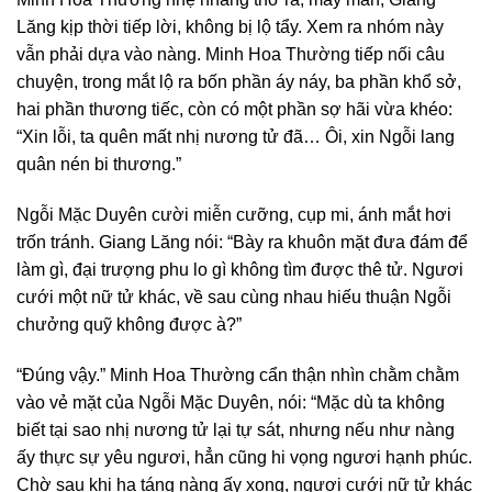
Lăng kịp thời tiếp lời, không bị lộ tẩy. Xem ra nhóm này
vẫn phải dựa vào nàng. Minh Hoa Thường tiếp nối câu
chuyện, trong mắt lộ ra bốn phần áy náy, ba phần khổ sở,
hai phần thương tiếc, còn có một phần sợ hãi vừa khéo:
“Xin lỗi, ta quên mất nhị nương tử đã… Ôi, xin Ngỗi lang
quân nén bi thương.”
Ngỗi Mặc Duyên cười miễn cưỡng, cụp mi, ánh mắt hơi
trốn tránh. Giang Lăng nói: “Bày ra khuôn mặt đưa đám để
làm gì, đại trượng phu lo gì không tìm được thê tử. Ngươi
cưới một nữ tử khác, về sau cùng nhau hiếu thuận Ngỗi
chưởng quỹ không được à?”
“Đúng vậy.” Minh Hoa Thường cẩn thận nhìn chằm chằm
vào vẻ mặt của Ngỗi Mặc Duyên, nói: “Mặc dù ta không
biết tại sao nhị nương tử lại tự sát, nhưng nếu như nàng
ấy thực sự yêu ngươi, hẳn cũng hi vọng ngươi hạnh phúc.
Chờ sau khi hạ táng nàng ấy xong, ngươi cưới nữ tử khác