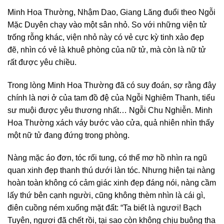
Minh Hoa Thường, Nhậm Dao, Giang Lăng đuổi theo Ngỗi
Mặc Duyên chạy vào một sân nhỏ. So với những viện tử
trống rỗng khác, viện nhỏ này có vẻ cực kỳ tinh xảo đẹp
đẽ, nhìn có vẻ là khuê phòng của nữ tử, mà còn là nữ tử
rất được yêu chiều.
Trong lòng Minh Hoa Thường đã có suy đoán, sợ rằng đây
chính là nơi ở của tam đồ đệ của Ngỗi Nghiêm Thanh, tiểu
sư muội được yêu thương nhất… Ngỗi Chu Nghiễn. Minh
Hoa Thường xách váy bước vào cửa, quả nhiên nhìn thấy
một nữ tử đang đứng trong phòng.
Nàng mặc áo đơn, tóc rối tung, có thể mơ hồ nhìn ra ngũ
quan xinh đẹp thanh thú dưới làn tóc. Nhưng hiện tại nàng
hoàn toàn không có cảm giác xinh đẹp đáng nói, nàng cầm
lấy thứ bên cạnh người, cũng không thèm nhìn là cái gì,
điên cuồng ném xuống mặt đất: “Ta biết là ngươi! Bạch
Tuyên, ngươi đã chết rồi, tại sao còn không chịu buông tha