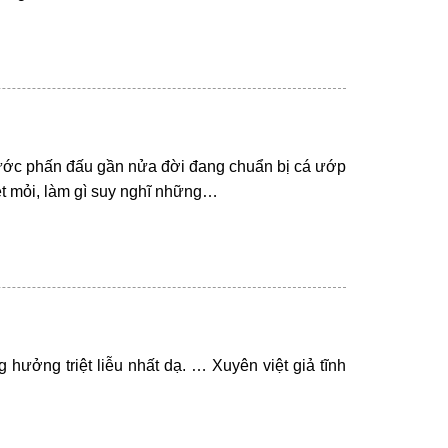
rước phấn đấu gần nửa đời đang chuẩn bị cá ướp
ệt mỏi, làm gì suy nghĩ những…
hưởng triệt liễu nhất dạ. … Xuyên việt giả tĩnh