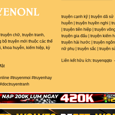
truyện cạnh kỹ | truyện dã sử 
huyễn | truyện huyền nghi | t
| truyện tiên hiệp | truyện võng
c
truyện chữ
,
truyện tranh
,
truyện gia đấu | truyện kiếm hi
g bộ truyện mới thuộc các thể
truyện hài hước | truyện ngôn
 khoa huyễn, kiếm hiệp, kỳ
nữ phụ | truyện sắc | truyện s
Liên kết hữu ích:
truyenqqto
ật
nline #truyenmoi #truyenhay
 #doctruyentranh
ẾT