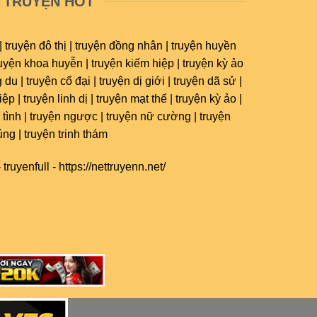
TRUYỆN HOT
| truyện đô thị | truyện đồng nhân | truyện huyền
ruyện khoa huyễn | truyện kiếm hiệp | truyện kỳ ảo
 du | truyện cổ đại | truyện dị giới | truyện dã sử |
ệp | truyện linh dị | truyện mạt thế | truyện kỳ ảo |
 tình | truyện ngược | truyện nữ cường | truyện
ủng | truyện trinh thám
-
truyenfull
-
https://nettruyenn.net/