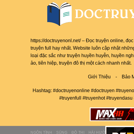
https://doctruyenonl.net/
–
Đọc truyện online
, đọ
truyện full
hay nhất. Website luôn cập nhật nhữn
loại đặc sắc như truyện huyền huyễn, huyền nghi,
ảo, tiên hiệp, truyện đô thị một cách nhanh nhất.
Giới Thiệu
-
Bảo M
Hashtag: #doctruyenonline #doctruyen #truyeno
#truyenfull #truyenhot #truyendasu
NGÔN TÌNH
SỦNG
ĐÔ THỊ
HÀI HƯỚC
TIỂU THUY