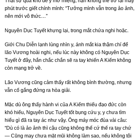
Thật sự quá khó để y mở miệng, hận không thể trở lại mấy
phút trước giết chính mình: “Tưởng mình vẫn trong ảo ảnh,
nên mới vô thức…”
Nguyên Dục Tuyết khựng lại, trong mắt chứa nghi hoặc.
Giới Chu Diễn lạnh lùng nhìn y, ánh mắt kia thậm chí để
lão Vương hoài nghi, nếu lúc này không có Nguyên Dục
Tuyết ở đây, hắn chắc chắn sẽ ra tay khiến A Kiếm không
còn mạng trở về.
Lão Vương cũng cảm thấy rất không bình thường, nhưng
vẫn cố gắng đứng ra hòa giải.
Mặc dù ông thấy hành vi của A Kiếm thiếu đạo đức còn
khó hiểu, Nguyên Dục Tuyết tốt bụng cứu y, y chưa tìm
hiểu gì đã ra tay ác như vậy. Ông máy móc đùa vài câu:
“Dù có là ảo ảnh thì cậu cũng không thể cứ thế ra tay chứ
— Cũng may chưa mặt mũi không làm sao, nếu không tôi