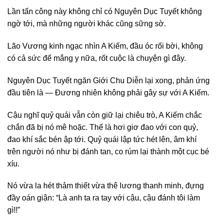
Lần tấn công này không chỉ có Nguyên Dục Tuyết không
ngờ tới, mà những người khác cũng sững sờ.
Lão Vương kinh ngạc nhìn A Kiếm, đầu óc rối bời, không
có cả sức để mắng y nữa, rốt cuộc là chuyện gì đây.
Nguyên Dục Tuyết ngăn Giới Chu Diễn lại xong, phản ứng
đầu tiên là — Đương nhiên không phải gây sự với A Kiếm.
Cậu nghĩ quỷ quái vẫn còn giữ lại chiêu trò, A Kiếm chắc
chắn đã bị nó mê hoặc. Thế là hơi giơ đao với con quỷ,
đao khí sắc bén ập tới. Quỷ quái lập tức hét lên, âm khí
trên người nó như bị đánh tan, co rúm lại thành một cục bé
xíu.
Nó vừa la hét thảm thiết vừa thê lương thanh minh, đựng
đầy oán giận: “Là anh ta ra tay với cậu, cậu đánh tôi làm
gì!!”