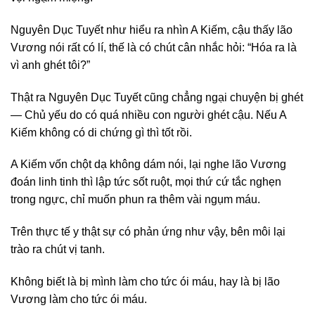
Nguyên Dục Tuyết như hiểu ra nhìn A Kiếm, cậu thấy lão
Vương nói rất có lí, thế là có chút cân nhắc hỏi: “Hóa ra là
vì anh ghét tôi?”
Thật ra Nguyên Dục Tuyết cũng chẳng ngại chuyện bị ghét
— Chủ yếu do có quá nhiều con người ghét cậu. Nếu A
Kiếm không có di chứng gì thì tốt rồi.
A Kiếm vốn chột dạ không dám nói, lại nghe lão Vương
đoán linh tinh thì lập tức sốt ruột, mọi thứ cứ tắc nghẹn
trong ngực, chỉ muốn phun ra thêm vài ngụm máu.
Trên thực tế y thật sự có phản ứng như vậy, bên môi lại
trào ra chút vị tanh.
Không biết là bị mình làm cho tức ói máu, hay là bị lão
Vương làm cho tức ói máu.