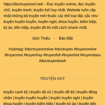
https://doctruyenonl.net/
–
Đọc truyện online
, đọc
truyện
chữ
,
truyện tranh
,
truyện full
hay nhất. Website luôn cập
nhật những bộ truyện mới thuộc các thể loại đặc sắc như
truyện huyền huyễn, huyền nghi, khoa huyễn, kiếm hiệp,
kỳ ảo, tiên hiệp, truyện đô thị một cách nhanh nhất.
Giới Thiệu
-
Bảo Mật
Hashtag: #doctruyenonline #doctruyen #truyenonline
#truyenmoi #truyenhay #truyenfull #truyenhot #truyendasu
#doctruyentranh
TRUYỆN HOT
truyện cạnh kỹ | truyện dã sử | truyện đô thị | truyện đồng
nhân | truyện huyền huyễn | truyện huyền nghi | truyện
khoa huyễn | truyện kiếm hiệp | truyện kỳ ảo | truyện tiên