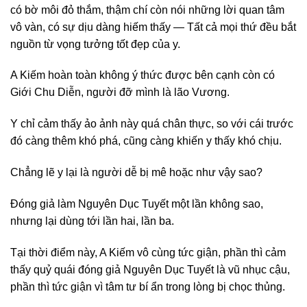
có bờ môi đỏ thắm, thậm chí còn nói những lời quan tâm
vô vàn, có sự dịu dàng hiếm thấy — Tất cả mọi thứ đều bắt
nguồn từ vọng tưởng tốt đẹp của y.
A Kiếm hoàn toàn không ý thức được bên cạnh còn có
Giới Chu Diễn, người đỡ mình là lão Vương.
Y chỉ cảm thấy ảo ảnh này quá chân thực, so với cái trước
đó càng thêm khó phá, cũng càng khiến y thấy khó chịu.
Chẳng lẽ y lại là người dễ bị mê hoặc như vậy sao?
Đóng giả làm Nguyên Dục Tuyết một lần không sao,
nhưng lại dùng tới lần hai, lần ba.
Tại thời điểm này, A Kiếm vô cùng tức giận, phần thì cảm
thấy quỷ quái đóng giả Nguyên Dục Tuyết là vũ nhục cậu,
phần thì tức giận vì tâm tư bí ẩn trong lòng bị chọc thủng.