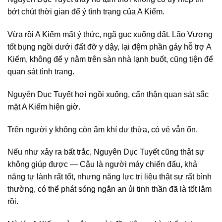
bớt chút thời gian để ý tình trạng của A Kiếm.
Vừa rồi A Kiếm mất ý thức, ngã gục xuống đất. Lão Vương
tốt bụng ngồi dưới đất đỡ y dậy, lại đệm phần gáy hỗ trợ A
Kiếm, không để y nằm trên sàn nhà lạnh buốt, cũng tiện để
quan sát tình trạng.
Nguyên Dục Tuyết hơi ngồi xuống, cẩn thận quan sát sắc
mặt A Kiếm hiện giờ.
Trên người y không còn âm khí dư thừa, có vẻ vẫn ổn.
Nếu như xảy ra bất trắc, Nguyên Dục Tuyết cũng thật sự
không giúp được — Cậu là người máy chiến đấu, khả
năng tự lành rất tốt, nhưng năng lực trị liệu thật sự rất bình
thường, có thể phát sóng ngắn an ủi tinh thần đã là tốt lắm
rồi.