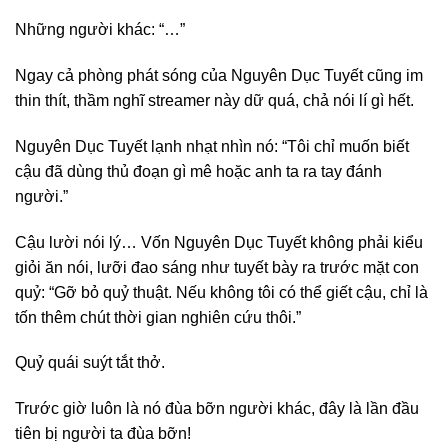
Những người khác: “…”
Ngay cả phòng phát sóng của Nguyên Dục Tuyết cũng im
thin thít, thầm nghĩ streamer này dữ quá, chả nói lí gì hết.
Nguyên Dục Tuyết lạnh nhạt nhìn nó: “Tôi chỉ muốn biết
cậu đã dùng thủ đoạn gì mê hoặc anh ta ra tay đánh
người.”
Cậu lười nói lý… Vốn Nguyên Dục Tuyết không phải kiểu
giỏi ăn nói, lưỡi đao sáng như tuyết bày ra trước mặt con
quỷ: “Gỡ bỏ quỷ thuật. Nếu không tôi có thể giết cậu, chỉ là
tốn thêm chút thời gian nghiên cứu thôi.”
Quỷ quái suýt tắt thở.
Trước giờ luôn là nó đùa bỡn người khác, đây là lần đầu
tiên bị người ta đùa bỡn!