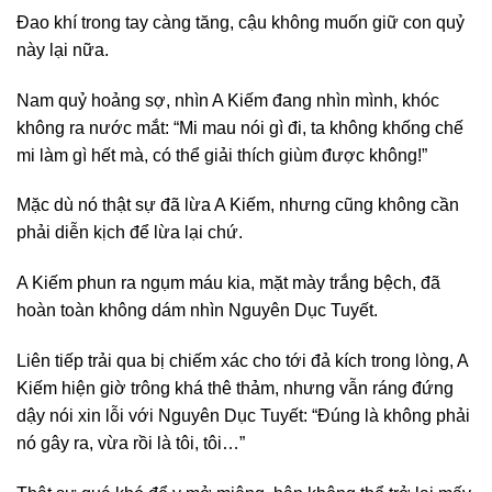
Đao khí trong tay càng tăng, cậu không muốn giữ con quỷ
này lại nữa.
Nam quỷ hoảng sợ, nhìn A Kiếm đang nhìn mình, khóc
không ra nước mắt: “Mi mau nói gì đi, ta không khống chế
mi làm gì hết mà, có thể giải thích giùm được không!”
Mặc dù nó thật sự đã lừa A Kiếm, nhưng cũng không cần
phải diễn kịch để lừa lại chứ.
A Kiếm phun ra ngụm máu kia, mặt mày trắng bệch, đã
hoàn toàn không dám nhìn Nguyên Dục Tuyết.
Liên tiếp trải qua bị chiếm xác cho tới đả kích trong lòng, A
Kiếm hiện giờ trông khá thê thảm, nhưng vẫn ráng đứng
dậy nói xin lỗi với Nguyên Dục Tuyết: “Đúng là không phải
nó gây ra, vừa rồi là tôi, tôi…”