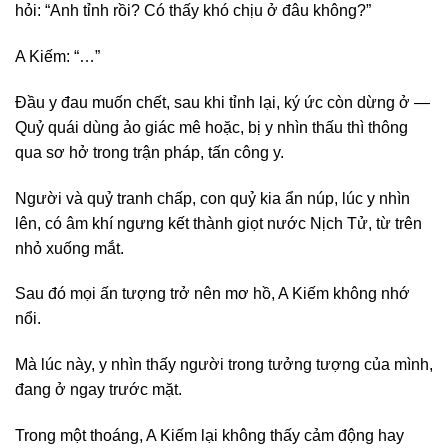
hỏi: “Anh tỉnh rồi? Có thấy khó chịu ở đâu không?”
A Kiếm: “…”
Đầu y đau muốn chết, sau khi tỉnh lại, ký ức còn dừng ở —
Quỷ quái dùng ảo giác mê hoặc, bị y nhìn thấu thì thông
qua sơ hở trong trận pháp, tấn công y.
Người và quỷ tranh chấp, con quỷ kia ẩn núp, lúc y nhìn
lên, có âm khí ngưng kết thành giọt nước Nịch Tử, từ trên
nhỏ xuống mắt.
Sau đó mọi ấn tượng trở nên mơ hồ, A Kiếm không nhớ
nổi.
Mà lúc này, y nhìn thấy người trong tưởng tượng của mình,
đang ở ngay trước mặt.
Trong một thoáng, A Kiếm lại không thấy cảm động hay