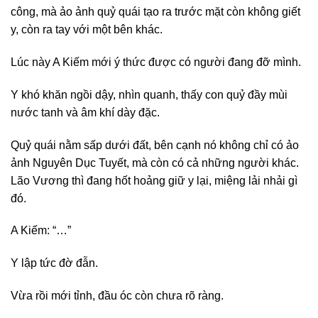
công, mà ảo ảnh quỷ quái tạo ra trước mặt còn không giết
y, còn ra tay với một bên khác.
Lúc này A Kiếm mới ý thức được có người đang đỡ mình.
Y khó khăn ngồi dậy, nhìn quanh, thấy con quỷ đầy mùi
nước tanh và âm khí dày đặc.
Quỷ quái nằm sấp dưới đất, bên cạnh nó không chỉ có ảo
ảnh Nguyên Dục Tuyết, mà còn có cả những người khác.
Lão Vương thì đang hốt hoảng giữ y lại, miệng lải nhải gì
đó.
A Kiếm: “…”
Y lập tức đờ đẫn.
Vừa rồi mới tỉnh, đầu óc còn chưa rõ ràng.