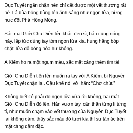
Dục Tuyết ngăn chặn nên chỉ cắt được một vết thương rất
bé. Lá bùa bỗng bùng lên ánh sáng như ngọn lửa, hừng
hực đốt Phá Hồng Mông.
Sắc mặt Giới Chu Diễn tức khắc đen sì, hắn cũng nóng
nảy, lập tức dùng tay tóm ngọn lửa kia, hung hăng bóp
chặt, lửa đỏ bỗng hóa hư không.
A Kiếm ho ra một ngụm máu, sắc mặt càng thêm tím tái.
Giới Chu Diễn tiến lên muốn ra tay với A Kiếm, bị Nguyên
Dục Tuyết chặn lại. Cậu khẽ nói với hắn: “Chờ chút.”
Không biết có phải do ngọn lửa vừa rồi không, hai mắt
Giới Chu Diễn đỏ lên. Hắn vươn tay, cẩn thận từng li từng
tí, như muốn chạm vào vết thương của Nguyên Dục Tuyết
lại không dám, thấy sắc màu đỏ tươi kia thì sự tàn ác trên
mặt càng đậm đặc.