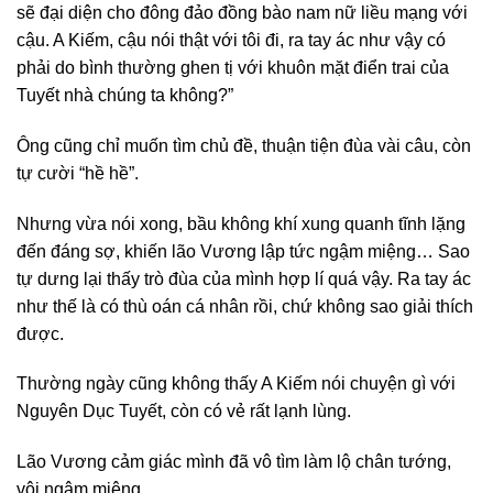
sẽ đại diện cho đông đảo đồng bào nam nữ liều mạng với
cậu. A Kiếm, cậu nói thật với tôi đi, ra tay ác như vậy có
phải do bình thường ghen tị với khuôn mặt điển trai của
Tuyết nhà chúng ta không?”
Ông cũng chỉ muốn tìm chủ đề, thuận tiện đùa vài câu, còn
tự cười “hề hề”.
Nhưng vừa nói xong, bầu không khí xung quanh tĩnh lặng
đến đáng sợ, khiến lão Vương lập tức ngậm miệng… Sao
tự dưng lại thấy trò đùa của mình hợp lí quá vậy. Ra tay ác
như thế là có thù oán cá nhân rồi, chứ không sao giải thích
được.
Thường ngày cũng không thấy A Kiếm nói chuyện gì với
Nguyên Dục Tuyết, còn có vẻ rất lạnh lùng.
Lão Vương cảm giác mình đã vô tìm làm lộ chân tướng,
vội ngậm miệng.