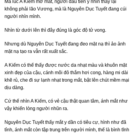
Mà lúc A Kiếm mở mắt, người đầu tiên y nhìn thấy lại
không phải lão Vương, mà là Nguyên Dục Tuyết đang cúi
người nhìn mình.
Nhìn từ dưới lên thì đây đúng là góc độ tử vong.
Nhưng dù Nguyên Dục Tuyết đang đeo mặt nạ thì ảo ảnh
mặt nạ tạo ra vẫn rất xuất sắc.
A Kiếm có thể thấy được nước da nhạt màu và khuôn mặt
xinh đẹp của cậu, cánh môi đỏ thắm hơi cong, hàng mi dài
khẽ rủ, che đi sự lạnh nhạt trong mắt, bật lên chút mềm mại
dịu dàng.
Cứ thế nhìn A Kiếm, có vẻ cậu thật quan tâm, ánh mắt như
vậy khiến lòng người nhũn ra.
Nguyên Dục Tuyết thấy mắt y dần có tiêu cự, hình như đã
tỉnh, ánh mắt còn tập trung trên người mình, thế là bình tĩnh