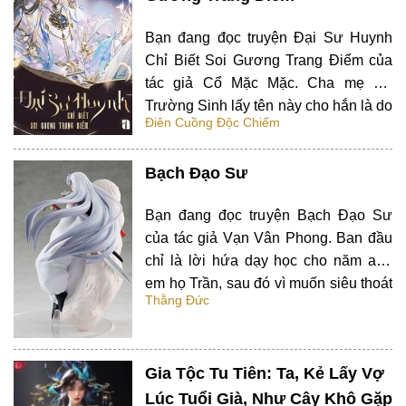
Bạn đang đọc truyện Đại Sư Huynh
Chỉ Biết Soi Gương Trang Điểm của
tác giả Cổ Mặc Mặc. Cha mẹ Hạ
Trường Sinh lấy tên này cho hắn là do
Điên Cuồng Độc Chiếm
cảm thấy đứa bé yếu ớt này có lẽ sẽ
không sống nổi đến lúc trưởng thành.
Bạch Đạo Sư
Hạ Trường Sinh cũng có suy nghĩ…
Bạn đang đọc truyện Bạch Đạo Sư
của tác giả Vạn Vân Phong. Ban đầu
chỉ là lời hứa dạy học cho năm anh
em họ Trần, sau đó vì muốn siêu thoát
Thằng Đức
cho linh hồn thiếu nữ mà bị cuốn vào
việc trả thù. Nhận thấy Giao Chỉ đang
trong ách cai trị của người…
Gia Tộc Tu Tiên: Ta, Kẻ Lấy Vợ
Lúc Tuổi Già, Như Cây Khô Gặp