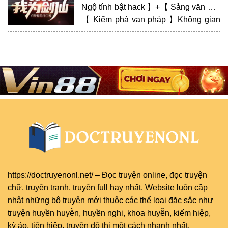
Ngộ tính bật hack 】+【 Sảng văn 】+
【 Kiếm phá vạn pháp 】Không gian
chồng chất chứa đựng giới, mạch
điện tổng thể phù lục bách khoa toàn
thư, hơi nano siêu linh đạo chí tôn tiên
cốt, Linh…
https://doctruyenonl.net/
–
Đọc truyện online
, đọc
truyện
chữ
,
truyện tranh
,
truyện full
hay nhất. Website luôn cập
nhật những bộ truyện mới thuộc các thể loại đặc sắc như
truyện huyền huyễn, huyền nghi, khoa huyễn, kiếm hiệp,
kỳ ảo, tiên hiệp, truyện đô thị một cách nhanh nhất.