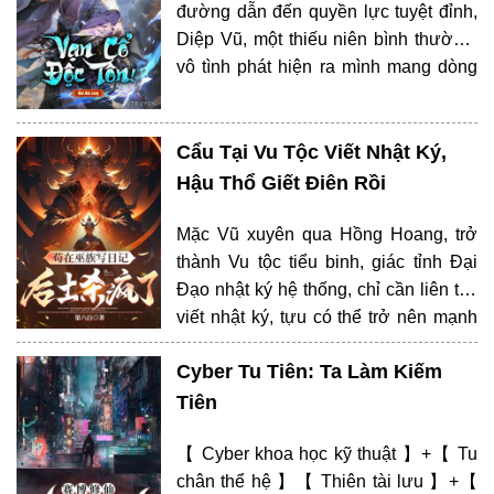
đường dẫn đến quyền lực tuyệt đỉnh,
Diệp Vũ, một thiếu niên bình thường,
vô tình phát hiện ra mình mang dòng
máu của một gia tộc cổ đại đã bị lãng
quên. Định mệnh đưa hắn vào một
hành trình không tưởng, từ một kẻ…
Cẩu Tại Vu Tộc Viết Nhật Ký,
Hậu Thổ Giết Điên Rồi
Mặc Vũ xuyên qua Hồng Hoang, trở
thành Vu tộc tiểu binh, giác tỉnh Đại
Đạo nhật ký hệ thống, chỉ cần liên tục
viết nhật ký, tựu có thể trở nên mạnh
mẽ. Không biết, hắn viết nhật ký,
Cyber Tu Tiên: Ta Làm Kiếm
nhưng trong lúc vô tình cải biến Hồng
Hoang ưu thế. 【 có nghe nói…
Tiên
【 Cyber khoa học kỹ thuật 】+【 Tu
chân thể hệ 】【 Thiên tài lưu 】+【