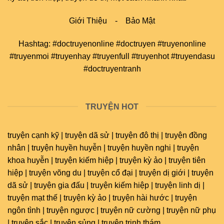
Giới Thiệu
-
Bảo Mật
Hashtag: #doctruyenonline #doctruyen #truyenonline
#truyenmoi #truyenhay #truyenfull #truyenhot #truyendasu
#doctruyentranh
TRUYỆN HOT
truyện cạnh kỹ | truyện dã sử | truyện đô thị | truyện đồng
nhân | truyện huyền huyễn | truyện huyền nghi | truyện
khoa huyễn | truyện kiếm hiệp | truyện kỳ ảo | truyện tiên
hiệp | truyện võng du | truyện cổ đại | truyện dị giới | truyện
dã sử | truyện gia đấu | truyện kiếm hiệp | truyện linh dị |
truyện mạt thế | truyện kỳ ảo | truyện hài hước | truyện
ngôn tình | truyện ngược | truyện nữ cường | truyện nữ phụ
| truyện sắc | truyện sủng | truyện trinh thám