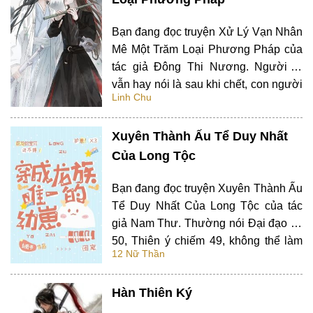
Bạn đang đọc truyện Xử Lý Vạn Nhân
Mê Một Trăm Loại Phương Pháp của
tác giả Đông Thi Nương. Người ta
vẫn hay nói là sau khi chết, con người
Linh Chu
sẽ thường nhớ về cố sự. Thân Giác
đứng trước kính tiền kiếp, nhịn không
Xuyên Thành Ấu Tể Duy Nhất
được khẽ cười một tiếng. Không nghĩ
đến những…
Của Long Tộc
Bạn đang đọc truyện Xuyên Thành Ấu
Tể Duy Nhất Của Long Tộc của tác
giả Nam Thư. Thường nói Đại đạo có
50, Thiên ý chiếm 49, không thể làm
12 Nữ Thần
trái, nhưng mà vẫn luôn có một con
đường duy nhất khó có thể nói rõ, đo
Hàn Thiên Ký
lường, phán đoán. Thế nên Long
tộc…