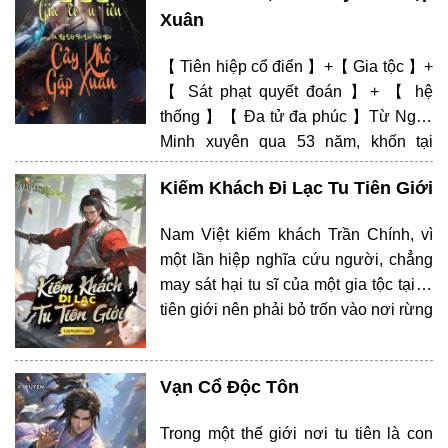
Xuân
【 Tiên hiệp cổ điển 】+【 Gia tộc 】+
【 Sát phạt quyết đoán 】+ 【 hệ
thống 】【 Đa tử đa phúc 】Từ Ngọc
Minh xuyên qua 53 năm, khốn tại
luyện khí tầng bảy không cách nào
Kiếm Khách Đi Lạc Tu Tiên Giới
tiến thêm. Đem trên thân di vật lưu tại
gia tộc đằng sau, chuẩn bị bế tử…
Nam Việt kiếm khách Trần Chính, vì
một lần hiệp nghĩa cứu người, chẳng
may sát hại tu sĩ của một gia tộc tại tu
tiên giới nên phải bỏ trốn vào nơi rừng
thiêng nước độc. Từ đây, hắn bái biệt
quê hương, lưu lạc thiên nhai. Nhờ
cơ duyên, hắn vượt qua nhiều…
Vạn Cổ Độc Tôn
Trong một thế giới nơi tu tiên là con