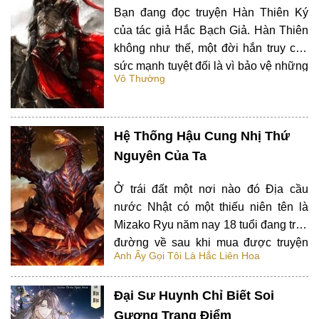
Bạn đang đọc truyện Hàn Thiên Ký
của tác giả Hắc Bạch Giả. Hàn Thiên
không như thế, một đời hắn truy cầu
sức mạnh tuyệt đối là vì bảo vệ những
Vô Thường
người thân yêu của hắn, người hắn
yêu vì hắn mà gặp nguy hiểm vì hắn
mà chết, hắn vì người hắn yêu…
Hệ Thống Hậu Cung Nhị Thứ
Nguyên Của Ta
Ở trái đất một nơi nào đó Địa cầu
nước Nhật có một thiếu niên tên là
Mizako Ryu năm nay 18 tuổi đang trên
đường về sau khi mua được truyện
Anh Ấy Gọi Tôi Là Hắc Liên Hoa
manga pokemon. Đang băng qua
đường thì cậu nghe được có người
Đại Sư Huynh Chỉ Biết Soi
phía sau thét lên: Cẩn thận. Khi đó
Mizako quay lại…
Gương Trang Điểm