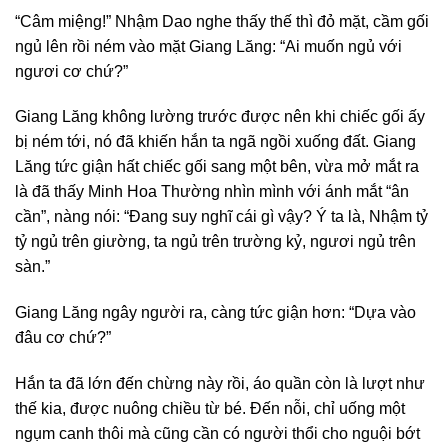
“Câm miệng!” Nhậm Dao nghe thấy thế thì đỏ mặt, cầm gối
ngủ lên rồi ném vào mặt Giang Lăng: “Ai muốn ngủ với
ngươi cơ chứ?”
Giang Lăng không lường trước được nên khi chiếc gối ấy
bị ném tới, nó đã khiến hắn ta ngã ngồi xuống đất. Giang
Lăng tức giận hất chiếc gối sang một bên, vừa mở mắt ra
là đã thấy Minh Hoa Thường nhìn mình với ánh mắt “ân
cần”, nàng nói: “Đang suy nghĩ cái gì vậy? Ý ta là, Nhậm tỷ
tỷ ngủ trên giường, ta ngủ trên trường kỷ, ngươi ngủ trên
sàn.”
Giang Lăng ngây người ra, càng tức giận hơn: “Dựa vào
đâu cơ chứ?”
Hắn ta đã lớn đến chừng này rồi, áo quần còn là lượt như
thế kia, được nuông chiều từ bé. Đến nỗi, chỉ uống một
ngụm canh thôi mà cũng cần có người thổi cho nguội bớt