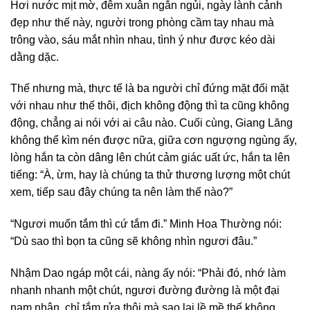
Hơi nước mịt mờ, đêm xuân ngắn ngủi, ngày lành cảnh
đẹp như thế này, người trong phòng cầm tay nhau mà
trông vào, sáu mắt nhìn nhau, tình ý như được kéo dài
dằng dặc.
Thế nhưng mà, thực tế là ba người chỉ đứng mặt đối mặt
với nhau như thế thôi, địch không động thì ta cũng không
động, chẳng ai nói với ai câu nào. Cuối cùng, Giang Lăng
không thể kìm nén được nữa, giữa cơn ngượng ngùng ấy,
lòng hắn ta còn dâng lên chút cảm giác uất ức, hắn ta lên
tiếng: “À, ừm, hay là chúng ta thử thương lượng một chút
xem, tiếp sau đây chúng ta nên làm thế nào?”
“Ngươi muốn tắm thì cứ tắm đi.” Minh Hoa Thường nói:
“Dù sao thì bọn ta cũng sẽ không nhìn ngươi đâu.”
Nhậm Dao ngáp một cái, nàng ấy nói: “Phải đó, nhớ làm
nhanh nhanh một chút, ngươi đường đường là một đại
nam nhân, chỉ tắm rửa thôi mà sao lại lề mề thế không