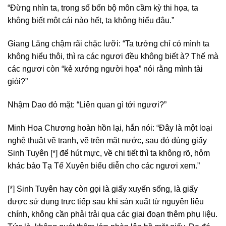
“Đừng nhìn ta, trong số bốn bộ môn cầm kỳ thi họa, ta
không biết một cái nào hết, ta không hiểu đâu.”
Giang Lăng chậm rãi chặc lưỡi: “Ta tưởng chỉ có mình ta
không hiểu thôi, thì ra các ngươi đều không biết à? Thế mà
các ngươi còn “kẻ xướng người họa” nói rằng mình tài
giỏi?”
Nhậm Dao đỏ mặt: “Liên quan gì tới ngươi?”
Minh Hoa Chương hoàn hồn lại, hắn nói: “Đây là một loại
nghệ thuật vẽ tranh, vẽ trên mặt nước, sau đó dùng giấy
Sinh Tuyên [*] để hút mực, về chi tiết thì ta không rõ, hôm
khác bảo Tạ Tế Xuyên biểu diễn cho các ngươi xem.”
[*] Sinh Tuyên hay còn gọi là giấy xuyến sống, là giấy
được sử dụng trực tiếp sau khi sản xuất từ nguyên liệu
chính, không cần phải trải qua các giai đoạn thêm phụ liệu.