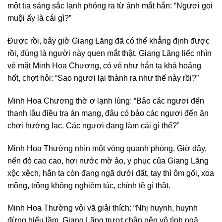
một tia sáng sắc lạnh phóng ra từ ánh mắt hắn: “Ngươi gọi
muội ấy là cái gì?”
Được rồi, bây giờ Giang Lăng đã có thể khẳng định được
rồi, đúng là người này quen mắt thật. Giang Lăng liếc nhìn
vẻ mặt Minh Hoa Chương, có vẻ như hắn ta khá hoảng
hốt, chợt hỏi: “Sao ngươi lại thành ra như thế này rồi?”
Minh Hoa Chương thờ ơ lạnh lùng: “Bảo các ngươi đến
thanh lâu điều tra án mạng, đâu có bảo các ngươi đến ăn
chơi hưởng lạc. Các ngươi đang làm cái gì thế?”
Minh Hoa Thường nhìn một vòng quanh phòng. Giờ đây,
nến đỏ cao cao, hơi nước mờ ảo, y phục của Giang Lăng
xộc xệch, hắn ta còn đang ngã dưới đất, tay thì ôm gối, xoa
mông, trông không nghiêm túc, chỉnh tề gì thật.
Minh Hoa Thường vội vã giải thích: “Nhị huynh, huynh
đừng hiểu lầm, Giang Lăng trượt chân nên vô tình ngã