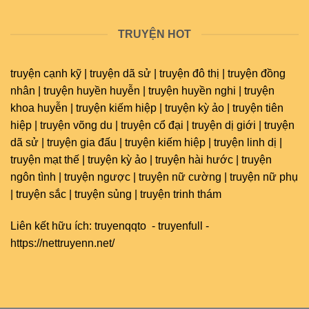
TRUYỆN HOT
truyện cạnh kỹ | truyện dã sử | truyện đô thị | truyện đồng
nhân | truyện huyền huyễn | truyện huyền nghi | truyện
khoa huyễn | truyện kiếm hiệp | truyện kỳ ảo | truyện tiên
hiệp | truyện võng du | truyện cổ đại | truyện dị giới | truyện
dã sử | truyện gia đấu | truyện kiếm hiệp | truyện linh dị |
truyện mạt thế | truyện kỳ ảo | truyện hài hước | truyện
ngôn tình | truyện ngược | truyện nữ cường | truyện nữ phụ
| truyện sắc | truyện sủng | truyện trinh thám
Liên kết hữu ích:
truyenqqto
-
truyenfull
-
https://nettruyenn.net/