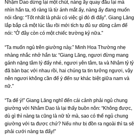
Nhậm Dao dừng lại một chút, nàng ấy quay đầu lại mà
nhìn hắn ta, rõ ràng là từ ánh mắt ấy, nàng ấy đang muốn
nói rằng: “Tốt nhất là phải có việc gì đó đi đấy”. Giang Lăng
lắp bắp cả một lúc lâu rồi mới tích tụ đủ sự dũng cảm để
nói: “Ở đây còn có một chiếc trường kỷ nữa.”
“Ta muốn ngủ trên giường này.” Minh Hoa Thường nhẹ
nhàng nhắc nhở hắn ta: “Giang Lăng, ngươi đừng mang
gánh nặng tâm lý đấy nhé, ngươi yên tâm, ta và Nhậm tỷ tỷ
đã bàn bạc với nhau rồi, hai chúng ta tin tưởng ngươi, vậy
nên ngươi không cần để ý đến sự khác biệt giữa nam và
nữ.”
“Ta để ý!” Giang Lăng nghĩ đến cái cảnh phải ngủ chung
giường với Nhâm Dao là lại thấy buồn nôn: “Không được,
dù gì thì nàng ta cũng là nữ tử mà, sao có thể ngủ chung
giường với ta được chứ? Nếu như bị đồn ra ngoài thì ta sẽ
phải cưới nàng ta đấy!”