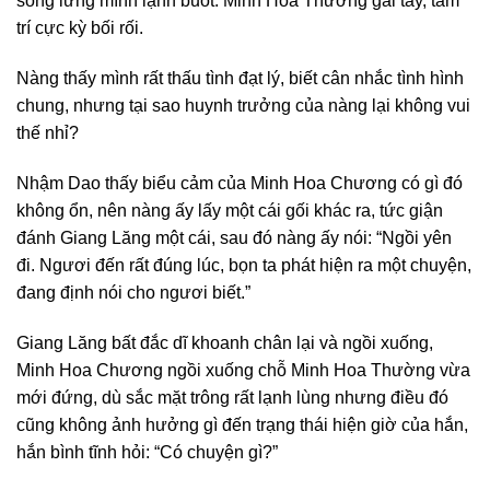
sống lưng mình lạnh buốt. Minh Hoa Thường gãi tay, tâm
trí cực kỳ bối rối.
Nàng thấy mình rất thấu tình đạt lý, biết cân nhắc tình hình
chung, nhưng tại sao huynh trưởng của nàng lại không vui
thế nhỉ?
Nhậm Dao thấy biểu cảm của Minh Hoa Chương có gì đó
không ổn, nên nàng ấy lấy một cái gối khác ra, tức giận
đánh Giang Lăng một cái, sau đó nàng ấy nói: “Ngồi yên
đi. Ngươi đến rất đúng lúc, bọn ta phát hiện ra một chuyện,
đang định nói cho ngươi biết.”
Giang Lăng bất đắc dĩ khoanh chân lại và ngồi xuống,
Minh Hoa Chương ngồi xuống chỗ Minh Hoa Thường vừa
mới đứng, dù sắc mặt trông rất lạnh lùng nhưng điều đó
cũng không ảnh hưởng gì đến trạng thái hiện giờ của hắn,
hắn bình tĩnh hỏi: “Có chuyện gì?”