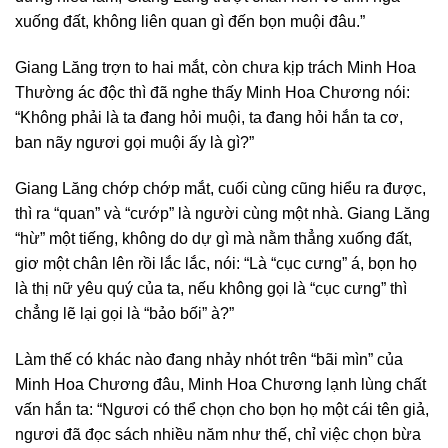
xuống đất, không liên quan gì đến bọn muội đâu.”
Giang Lăng trợn to hai mắt, còn chưa kịp trách Minh Hoa
Thường ác độc thì đã nghe thấy Minh Hoa Chương nói:
“Không phải là ta đang hỏi muội, ta đang hỏi hắn ta cơ,
ban nãy ngươi gọi muội ấy là gì?”
Giang Lăng chớp chớp mắt, cuối cùng cũng hiểu ra được,
thì ra “quan” và “cướp” là người cùng một nhà. Giang Lăng
“hừ” một tiếng, không do dự gì mà nằm thẳng xuống đất,
giơ một chân lên rồi lắc lắc, nói: “Là “cục cưng” á, bọn họ
là thị nữ yêu quý của ta, nếu không gọi là “cục cưng” thì
chẳng lẽ lại gọi là “bảo bối” à?”
Làm thế có khác nào đang nhảy nhót trên “bãi mìn” của
Minh Hoa Chương đâu, Minh Hoa Chương lạnh lùng chất
vấn hắn ta: “Ngươi có thể chọn cho bọn họ một cái tên giả,
ngươi đã đọc sách nhiều năm như thế, chỉ việc chọn bừa