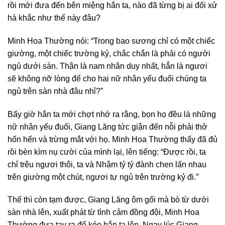
rồi mới đưa đến bên miệng hắn ta, nào đã từng bị ai đối xử
hà khắc như thế này đâu?
Minh Hoa Thường nói: “Trong bao sương chỉ có một chiếc
giường, một chiếc trường kỷ, chắc chắn là phải có người
ngủ dưới sàn. Thân là nam nhân duy nhất, hẳn là ngươi
sẽ không nỡ lòng để cho hai nữ nhân yếu đuối chúng ta
ngủ trên sàn nhà đâu nhỉ?”
Bấy giờ hắn ta mới chợt nhớ ra rằng, bọn họ đều là những
nữ nhân yếu đuối, Giang Lăng tức giận đến nỗi phải thở
hổn hển và trừng mắt với họ. Minh Hoa Thường thấy đã đủ
rồi bèn kìm nụ cười của mình lại, lên tiếng: “Được rồi, ta
chỉ trêu ngươi thôi, ta và Nhậm tỷ tỷ đành chen lấn nhau
trên giường một chút, ngươi tự ngủ trên trường kỷ đi.”
Thế thì còn tạm được, Giang Lăng ôm gối mà bò từ dưới
sàn nhà lên, xuất phát từ tình cảm đồng đội, Minh Hoa
Thường đưa tay ra để kéo hắn ta lên. Ngay lúc Giang