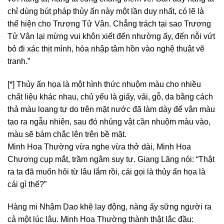
chỉ dùng bút pháp thủy ấn này một lần duy nhất, có lẽ là
thể hiện cho Trương Tử Vân. Chẳng trách tại sao Trương
Tử Vân lại mừng vui khôn xiết đến nhường ấy, đến nỗi vứt
bỏ đi xác thịt mình, hòa nhập tâm hồn vào nghệ thuật vẽ
tranh.”
[*] Thủy ấn họa là một hình thức nhuộm màu cho nhiều
chất liệu khác nhau, chủ yếu là giấy, vải, gỗ, da bằng cách
thả màu loang tự do trên mặt nước đã làm dày để vân màu
tạo ra ngẫu nhiên, sau đó nhúng vật cần nhuộm màu vào,
màu sẽ bám chắc lên trên bề mặt.
Minh Hoa Thường vừa nghe vừa thở dài, Minh Hoa
Chương cụp mắt, trầm ngâm suy tư. Giang Lăng nói: “Thật
ra ta đã muốn hỏi từ lâu lắm rồi, cái gọi là thủy ấn họa là
cái gì thế?”
Hàng mi Nhậm Dao khẽ lay động, nàng ấy sững người ra
cả một lúc lâu. Minh Hoa Thường thành thật lắc đầu: