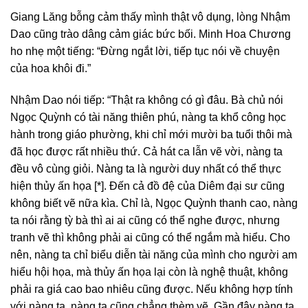
Giang Lăng bỗng cảm thấy mình thật vô dụng, lòng Nhậm
Dao cũng trào dâng cảm giác bức bối. Minh Hoa Chương
ho nhẹ một tiếng: “Đừng ngắt lời, tiếp tục nói về chuyện
của hoa khôi đi.”
Nhậm Dao nói tiếp: “Thật ra không có gì đâu. Bà chủ nói
Ngọc Quỳnh có tài năng thiên phú, nàng ta khổ công học
hành trong giáo phường, khi chỉ mới mười ba tuổi thôi mà
đã học được rất nhiều thứ. Cả hát ca lẫn vẽ vời, nàng ta
đều vô cùng giỏi. Nàng ta là người duy nhất có thể thực
hiện thủy ấn họa [*]. Đến cả đồ đệ của Diêm đại sư cũng
không biết vẽ nữa kìa. Chỉ là, Ngọc Quỳnh thanh cao, nàng
ta nói rằng tỳ bà thì ai ai cũng có thể nghe được, nhưng
tranh vẽ thì không phải ai cũng có thể ngắm mà hiểu. Cho
nên, nàng ta chỉ biểu diễn tài năng của mình cho người am
hiểu hội họa, mà thủy ấn họa lại còn là nghệ thuật, không
phải ra giá cao bao nhiêu cũng được. Nếu không hợp tính
với nàng ta, nàng ta cũng chẳng thèm vẽ. Gần đây nàng ta