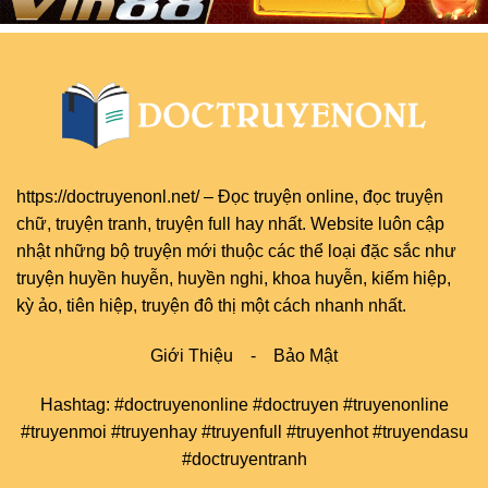
https://doctruyenonl.net/
–
Đọc truyện online
, đọc
truyện
chữ
,
truyện tranh
,
truyện full
hay nhất. Website luôn cập
nhật những bộ truyện mới thuộc các thể loại đặc sắc như
truyện huyền huyễn, huyền nghi, khoa huyễn, kiếm hiệp,
kỳ ảo, tiên hiệp, truyện đô thị một cách nhanh nhất.
Giới Thiệu
-
Bảo Mật
Hashtag: #doctruyenonline #doctruyen #truyenonline
#truyenmoi #truyenhay #truyenfull #truyenhot #truyendasu
#doctruyentranh