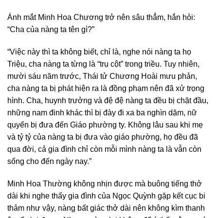
Ánh mắt Minh Hoa Chương trở nên sâu thẳm, hắn hỏi:
“Cha của nàng ta tên gì?”
“Việc này thì ta không biết, chỉ là, nghe nói nàng ta họ
Triệu, cha nàng ta từng là “trụ cột” trong triều. Tuy nhiên,
mười sáu năm trước, Thái tử Chương Hoài mưu phản,
cha nàng ta bị phát hiện ra là đồng phạm nên đã xử trọng
hình. Cha, huynh trưởng và đệ đệ nàng ta đều bị chặt đầu,
những nam đinh khác thì bị đày đi xa ba nghìn dặm, nữ
quyến bị đưa đến Giáo phường ty. Không lâu sau khi mẹ
và tỷ tỷ của nàng ta bị đưa vào giáo phường, họ đều đã
qua đời, cả gia đình chỉ còn mỗi mình nàng ta là vẫn còn
sống cho đến ngày nay.”
Minh Hoa Thường không nhịn được mà buông tiếng thở
dài khi nghe thấy gia đình của Ngọc Quỳnh gặp kết cục bi
thảm như vậy, nàng bất giác thở dài nên không kìm thanh