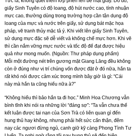
Tức là, không quét thêm lớp phèn lên bề mặt giấy. Do đó,
giấy Sinh Tuyên có độ loang, độ hút nước cao, tính nhuận
mực cao, thường dùng trong trường hợp cần tận dụng độ
loang của mực và nước trên giấy, sử dụng bát mặc họa
pháp, vẽ tranh thủy mặc tả ý. Khi viết lên giấy Sinh Tuyên,
sử dụng mực đặc sẽ dễ viết và khống chế mực hơn. Khi vẽ
thì cần nắm vững mực nước và tốc độ để đạt được hiệu
quả như mong muốn. (Nguồn: Thư pháp dụng phẩm)
Mỗi một đường nét trên gương mặt Giang Lăng đều không
còn ở đúng như vị trí chúng vốn được đặt ở đó nữa, hắn ta
rất khó nói được cảm xúc trong mình bây giờ là gì: “Cái
này mà hắn ta cũng hiểu nữa à?”
“Không hiểu thì bảo hắn ta đi học.” Minh Hoa Chương vẫn
bình tĩnh khi nói ra những lời “đáng sợ”: “Ta vẫn chưa thể
kết luận được tai nạn của Sơn Trà có liên quan gì đến
hung thủ hay không, nhưng phải hết sức cẩn thận, đêm
nay các ngươi đừng ngủ, canh giữ kỹ càng Phong Tình Tư
Uyển. Ta nghi ngờ rằng tối nay hung thủ sẽ đến hiện