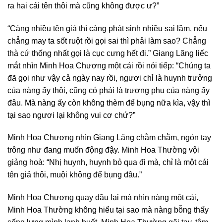
ra hai cái tên thôi mà cũng không được ư?”
“Càng nhiều tên giả thì càng phát sinh nhiều sai lầm, nếu
chẳng may ta sốt ruột rồi gọi sai thì phải làm sao? Chẳng
thà cứ thống nhất gọi là cục cưng hết đi.” Giang Lăng liếc
mắt nhìn Minh Hoa Chương một cái rồi nói tiếp: “Chúng ta
đã gọi như vậy cả ngày nay rồi, ngươi chỉ là huynh trưởng
của nàng ấy thôi, cũng có phải là trượng phu của nàng ấy
đâu. Mà nàng ấy còn không thèm để bụng nữa kìa, vậy thì
tại sao ngươi lại không vui cơ chứ?”
Minh Hoa Chương nhìn Giang Lăng chằm chằm, ngón tay
trông như đang muốn động đậy. Minh Hoa Thường vội
giảng hoà: “Nhị huynh, huynh bỏ qua đi mà, chỉ là một cái
tên giả thôi, muội không để bụng đâu.”
Minh Hoa Chương quay đầu lại mà nhìn nàng một cái,
Minh Hoa Thường không hiểu tại sao mà nàng bỗng thấy