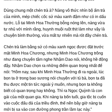
Dùng chung một chén trà à? Nàng vô thức nhìn bộ ấm trà
của mình, mép chiếc cốc sứ màu xanh đậm như có in dấu
nước. Lỗ tai Minh Hoa Thường bỗng nóng lên, nàng vừa
tự nhủ với mình rằng, huynh muội ruột thịt làm như vậy là
chuyện bình thường, vừa mất tự nhiên mà rót đầy chén trà.
Chén trà làm bằng sứ có màu xanh ngọc được đặt trước
mặt Minh Hoa Chương, nhưng Minh Hoa Chương trông
như đang chuyên tâm nghe Nhậm Dao nói, không hề động
đậy. Nhậm Dao chọn ra những điểm quan trọng nhất để
nói: “Hôm nay, sau khi Minh Hoa Thường đi ra ngoài, lúc
bọn ta ở trong bao sương nói chuyện với tú bà, bọn ta đã
thu được một tin tức ngoài ý muốn, nhưng bọn ta không
biết có quan trọng hay không. Thì ra Ngọc Quỳnh là con
gái của một quan gia. Khi nàng ta bốn tuổi, gia tộc bị cuốn
vào cuộc đấu đá của triều đình, thế nên bây giờ nàng ta
mới bị sa vào con đường phong trần lầm lạc này.”