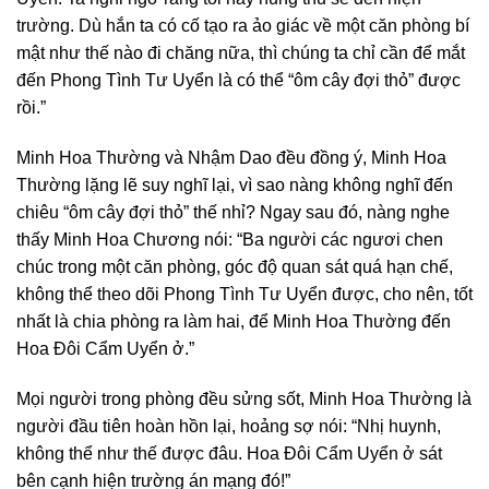
trường. Dù hắn ta có cố tạo ra ảo giác về một căn phòng bí
mật như thế nào đi chăng nữa, thì chúng ta chỉ cần để mắt
đến Phong Tình Tư Uyển là có thể “ôm cây đợi thỏ” được
rồi.”
Minh Hoa Thường và Nhậm Dao đều đồng ý, Minh Hoa
Thường lặng lẽ suy nghĩ lại, vì sao nàng không nghĩ đến
chiêu “ôm cây đợi thỏ” thế nhỉ? Ngay sau đó, nàng nghe
thấy Minh Hoa Chương nói: “Ba người các ngươi chen
chúc trong một căn phòng, góc độ quan sát quá hạn chế,
không thể theo dõi Phong Tình Tư Uyển được, cho nên, tốt
nhất là chia phòng ra làm hai, để Minh Hoa Thường đến
Hoa Đôi Cẩm Uyển ở.”
Mọi người trong phòng đều sửng sốt, Minh Hoa Thường là
người đầu tiên hoàn hồn lại, hoảng sợ nói: “Nhị huynh,
không thể như thế được đâu. Hoa Đôi Cẩm Uyển ở sát
bên cạnh hiện trường án mạng đó!”