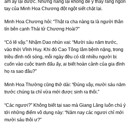
âm ấy lại được. Nhưng nàng lại không để ý thấy rằng ngón
tay của Minh Hoa Chương đột ngột siết chặt lại.
Minh Hoa Chương hỏi: “Thật ra cha nàng ta là người thân
tín bên cạnh Thái tử Chương Hoài?”
“Có lẽ vậy.” Nhậm Dao nhún vai: “Mười sáu năm trước,
vào thời Vĩnh Huy. Khi đó Cao Tông lâm bệnh nặng, trong
triều đình nổi sóng, mỗi ngày đều có rất nhiều người bị
cuốn vào cuộc tranh đấu ấy, ai biết hoàn cảnh của gia đình
họ ra sao đâu?”
Minh Hoa Thường cũng thở dài: “Đúng vậy, mười sáu năm
trước chúng ta chỉ vừa mới được sinh ra thôi.”
“Các ngươi?” Không biết tại sao mà Giang Lăng luôn chú ý
tới những điểm vô dụng này: “Năm nay các ngươi chỉ mới
mười sáu thôi ư?”