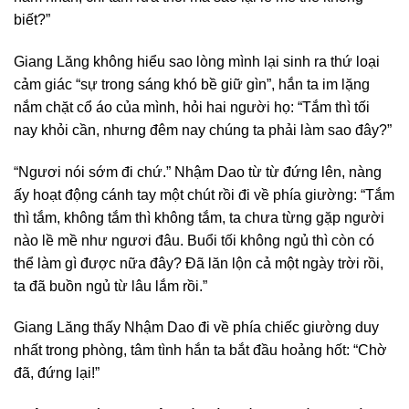
biết?”
Giang Lăng không hiểu sao lòng mình lại sinh ra thứ loại
cảm giác “sự trong sáng khó bề giữ gìn”, hắn ta im lặng
nắm chặt cổ áo của mình, hỏi hai người họ: “Tắm thì tối
nay khỏi cần, nhưng đêm nay chúng ta phải làm sao đây?”
“Ngươi nói sớm đi chứ.” Nhậm Dao từ từ đứng lên, nàng
ấy hoạt động cánh tay một chút rồi đi về phía giường: “Tắm
thì tắm, không tắm thì không tắm, ta chưa từng gặp người
nào lề mề như ngươi đâu. Buổi tối không ngủ thì còn có
thể làm gì được nữa đây? Đã lăn lộn cả một ngày trời rồi,
ta đã buồn ngủ từ lâu lắm rồi.”
Giang Lăng thấy Nhậm Dao đi về phía chiếc giường duy
nhất trong phòng, tâm tình hắn ta bắt đầu hoảng hốt: “Chờ
đã, đứng lại!”