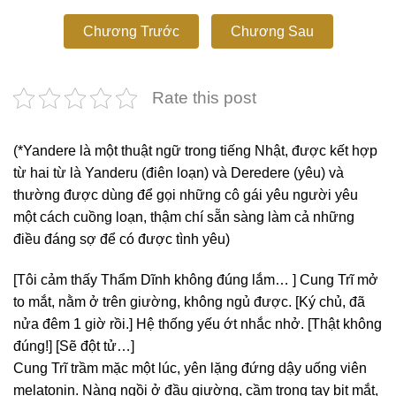
Chương Trước
Chương Sau
Rate this post
(*Yandere là một thuật ngữ trong tiếng Nhật, được kết hợp
từ hai từ là Yanderu (điên loạn) và Deredere (yêu) và
thường được dùng để gọi những cô gái yêu người yêu
một cách cuồng loạn, thậm chí sẵn sàng làm cả những
điều đáng sợ để có được tình yêu)
[Tôi cảm thấy Thẩm Dĩnh không đúng lắm… ] Cung Trĩ mở
to mắt, nằm ở trên giường, không ngủ được.
[Ký chủ, đã
nửa đêm 1 giờ rồi.] Hệ thống yếu ớt nhắc nhở.
[Thật không
đúng!] [Sẽ đột tử…]
Cung Trĩ trầm mặc một lúc, yên lặng đứng dậy uống viên
melatonin. Nàng ngồi ở đầu giường, cầm trong tay bịt mắt,