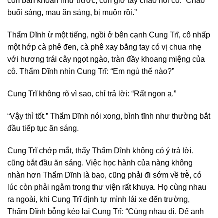
còn băn khoăn như trước, còn giơ tay chào hỏi cô: “Chào
buổi sáng, mau ăn sáng, bị muộn rồi.”
Thẩm Dĩnh ừ một tiếng, ngồi ở bên cạnh Cung Trĩ, cô nhấp
một hớp cà phê đen, cà phê xay bằng tay có vị chua nhẹ
với hương trái cây ngọt ngào, tràn đầy khoang miệng của
cô. Thẩm Dĩnh nhìn Cung Trĩ: “Em ngủ thế nào?”
Cung Trĩ không rõ vì sao, chỉ trả lời: “Rất ngon ạ.”
“Vậy thì tốt.” Thẩm Dĩnh nói xong, bình tĩnh như thường bắt
đầu tiếp tục ăn sáng.
Cung Trĩ chớp mắt, thấy Thẩm Dĩnh không có ý trả lời,
cũng bắt đầu ăn sáng. Việc học hành của nàng không
nhàn hơn Thẩm Dĩnh là bao, cũng phải đi sớm về trễ, có
lúc còn phải ngâm trong thư viện rất khuya. Họ cùng nhau
ra ngoài, khi Cung Trĩ định tự mình lái xe đến trường,
Thẩm Dĩnh bỗng kéo lại Cung Trĩ: “Cùng nhau đi. Để anh