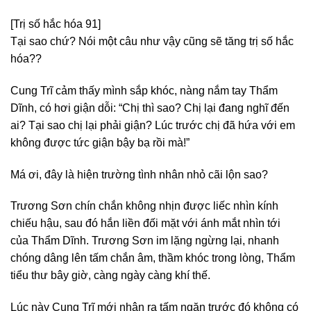
[Trị số hắc hóa 91]
Tại sao chứ? Nói một câu như vậy cũng sẽ tăng trị số hắc
hóa??
Cung Trĩ cảm thấy mình sắp khóc, nàng nắm tay Thẩm
Dĩnh, có hơi giận dỗi: “Chị thì sao? Chị lại đang nghĩ đến
ai? Tại sao chị lại phải giận? Lúc trước chị đã hứa với em
không được tức giận bậy bạ rồi mà!”
Má ơi, đây là hiện trường tình nhân nhỏ cãi lộn sao?
Trương Sơn chín chắn không nhịn được liếc nhìn kính
chiếu hậu, sau đó hắn liền đối mặt với ánh mắt nhìn tới
của Thẩm Dĩnh. Trương Sơn im lặng ngừng lại, nhanh
chóng dâng lên tấm chắn âm, thầm khóc trong lòng, Thẩm
tiểu thư bây giờ, càng ngày càng khí thế.
Lúc này Cung Trĩ mới nhận ra tấm ngăn trước đó không có