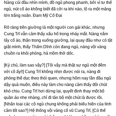
Nàng cúi đầu nhìn mình, đồ ngủ phong phanh, bởi vì tư thế
ngủ, nút cổ áo không biết đã cởi ra khi nào, lộ ra một mảng
lớn trắng noãn. Đam Mỹ Cổ Đại
Rõ ràng trên giường là một người con gái khác, nhưng
Cung Trĩ vẫn cảm thấy xấu hổ trong nháy mắt. Nàng nắm
lấy cổ áo, thận trọng xuống giường, lại quay đầu như có tật
giật mình, thấy Thẩm Dĩnh còn đang ngủ, nàng vội vàng
chuồn ra khỏi phòng, há mồm thở dốc.
[Ký chủ, làm sao vậy?] [Tôi vậy mà thật sự ngủ một đêm
với cô ấy!!] Cung Trĩ không nhịn được nói ra, nàng đi
phòng thể dục theo thói quen, nhưng hôm nay lần đầu ngủ
dậy quá muộn, điều này làm cho nàng cảm thấy đôi chút
khó chịu. Cung Trĩ hơi dừng lại, quyết định thay một bộ
quần áo nhẹ nhàng, chỉ đi tản bộ một chút là được rồi.
[Nhân loại các cô ngủ chung không phải biểu hiện của tình
cảm tốt sao?] Hệ thống vội vàng cổ vũ Cung Trĩ, [Có thể