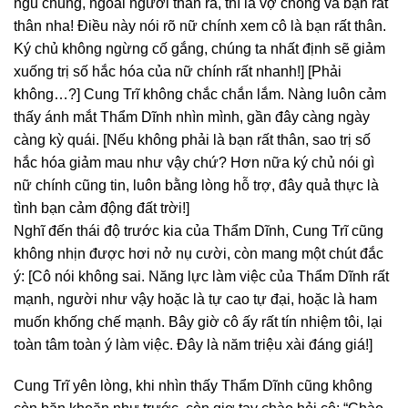
ngủ chung, ngoài người thân ra, thì là vợ chồng và bạn rất
thân nha! Điều này nói rõ nữ chính xem cô là bạn rất thân.
Ký chủ không ngừng cố gắng, chúng ta nhất định sẽ giảm
xuống trị số hắc hóa của nữ chính rất nhanh!] [Phải
không…?] Cung Trĩ không chắc chắn lắm. Nàng luôn cảm
thấy ánh mắt Thẩm Dĩnh nhìn mình, gần đây càng ngày
càng kỳ quái.
[Nếu không phải là bạn rất thân, sao trị số
hắc hóa giảm mau như vậy chứ? Hơn nữa ký chủ nói gì
nữ chính cũng tin, luôn bằng lòng hỗ trợ, đây quả thực là
tình bạn cảm động đất trời!]
Nghĩ đến thái độ trước kia của Thẩm Dĩnh, Cung Trĩ cũng
không nhịn được hơi nở nụ cười, còn mang một chút đắc
ý: [Cô nói không sai. Năng lực làm việc của Thẩm Dĩnh rất
mạnh, người như vậy hoặc là tự cao tự đại, hoặc là ham
muốn khống chế mạnh. Bây giờ cô ấy rất tín nhiệm tôi, lại
toàn tâm toàn ý làm việc. Đây là năm triệu xài đáng giá!]
Cung Trĩ yên lòng, khi nhìn thấy Thẩm Dĩnh cũng không