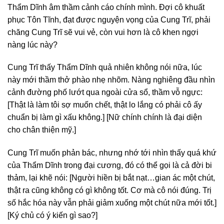
Thẩm Dĩnh âm thầm cảnh cáo chính mình. Đợi cô khuất
phục Tôn Tĩnh, đạt được nguyện vọng của Cung Trĩ, phải
chăng Cung Trĩ sẽ vui vẻ, còn vui hơn là cô khen ngợi
nàng lúc này?
Cung Trĩ thấy Thẩm Dĩnh quả nhiên không nói nữa, lúc
này mới thầm thở phào nhẹ nhõm. Nàng nghiêng đầu nhìn
cảnh đường phố lướt qua ngoài cửa sổ, thầm vỗ ngực:
[Thật là làm tôi sợ muốn chết, thật lo lắng có phải cô ấy
chuẩn bị làm gì xấu không.] [Nữ chính chính là đại diện
cho chân thiện mỹ.]
Cung Trĩ muốn phản bác, nhưng nhớ tới nhìn thấy quá khứ
của Thẩm Dĩnh trong đại cương, đó có thể gọi là cả đời bi
thảm, lại khẽ nói: [Người hiền bị bắt nạt…gian ác một chút,
thật ra cũng không có gì không tốt. Cơ mà cô nói đúng. Trị
số hắc hóa này vẫn phải giảm xuống một chút nữa mới tốt.]
[Ký chủ có ý kiến gì sao?]