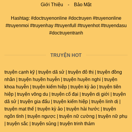
Giới Thiệu
-
Bảo Mật
Hashtag: #doctruyenonline #doctruyen #truyenonline
#truyenmoi #truyenhay #truyenfull #truyenhot #truyendasu
#doctruyentranh
TRUYỆN HOT
truyện cạnh kỹ | truyện dã sử | truyện đô thị | truyện đồng
nhân | truyện huyền huyễn | truyện huyền nghi | truyện
khoa huyễn | truyện kiếm hiệp | truyện kỳ ảo | truyện tiên
hiệp | truyện võng du | truyện cổ đại | truyện dị giới | truyện
dã sử | truyện gia đấu | truyện kiếm hiệp | truyện linh dị |
truyện mạt thế | truyện kỳ ảo | truyện hài hước | truyện
ngôn tình | truyện ngược | truyện nữ cường | truyện nữ phụ
| truyện sắc | truyện sủng | truyện trinh thám