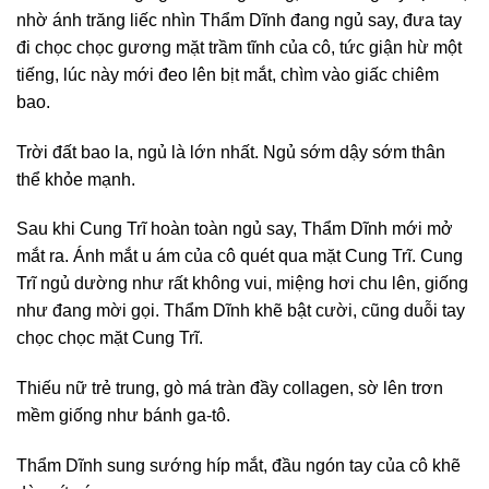
nhờ ánh trăng liếc nhìn Thẩm Dĩnh đang ngủ say, đưa tay
đi chọc chọc gương mặt trầm tĩnh của cô, tức giận hừ một
tiếng, lúc này mới đeo lên bịt mắt, chìm vào giấc chiêm
bao.
Trời đất bao la, ngủ là lớn nhất. Ngủ sớm dậy sớm thân
thể khỏe mạnh.
Sau khi Cung Trĩ hoàn toàn ngủ say, Thẩm Dĩnh mới mở
mắt ra. Ánh mắt u ám của cô quét qua mặt Cung Trĩ. Cung
Trĩ ngủ dường như rất không vui, miệng hơi chu lên, giống
như đang mời gọi. Thẩm Dĩnh khẽ bật cười, cũng duỗi tay
chọc chọc mặt Cung Trĩ.
Thiếu nữ trẻ trung, gò má tràn đầy collagen, sờ lên trơn
mềm giống như bánh ga-tô.
Thẩm Dĩnh sung sướng híp mắt, đầu ngón tay của cô khẽ