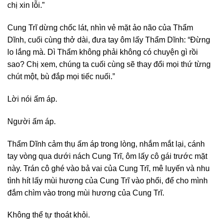
chị xin lỗi.”
Cung Trĩ dừng chốc lát, nhìn vẻ mặt ảo não của Thẩm
Dĩnh, cuối cùng thở dài, đưa tay ôm lấy Thẩm Dĩnh: “Đừng
lo lắng mà. Dì Thẩm không phải không có chuyện gì rồi
sao? Chị xem, chúng ta cuối cùng sẽ thay đổi mọi thứ từng
chút một, bù đắp mọi tiếc nuối.”
Lời nói ấm áp.
Người ấm áp.
Thẩm Dĩnh cảm thụ ấm áp trong lòng, nhắm mắt lại, cánh
tay vòng qua dưới nách Cung Trĩ, ôm lấy cô gái trước mặt
này. Trán cô ghé vào bả vai của Cung Trĩ, mê luyến và nhu
tình hít lấy mùi hương của Cung Trĩ vào phổi, để cho mình
đắm chìm vào trong mùi hương của Cung Trĩ.
Không thể tự thoát khỏi.