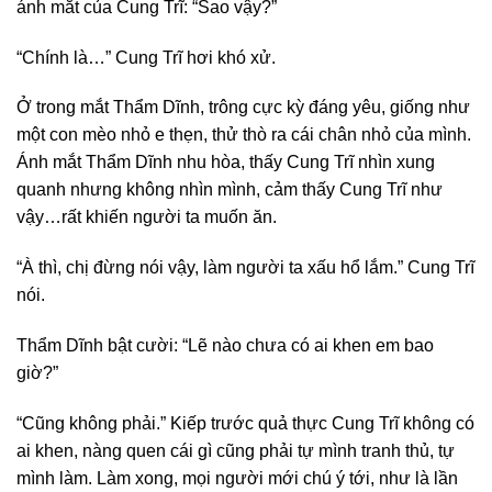
ánh mắt của Cung Trĩ: “Sao vậy?”
“Chính là…” Cung Trĩ hơi khó xử.
Ở trong mắt Thẩm Dĩnh, trông cực kỳ đáng yêu, giống như
một con mèo nhỏ e thẹn, thử thò ra cái chân nhỏ của mình.
Ánh mắt Thẩm Dĩnh nhu hòa, thấy Cung Trĩ nhìn xung
quanh nhưng không nhìn mình, cảm thấy Cung Trĩ như
vậy…rất khiến người ta muốn ăn.
“À thì, chị đừng nói vậy, làm người ta xấu hổ lắm.” Cung Trĩ
nói.
Thẩm Dĩnh bật cười: “Lẽ nào chưa có ai khen em bao
giờ?”
“Cũng không phải.” Kiếp trước quả thực Cung Trĩ không có
ai khen, nàng quen cái gì cũng phải tự mình tranh thủ, tự
mình làm. Làm xong, mọi người mới chú ý tới, như là lần