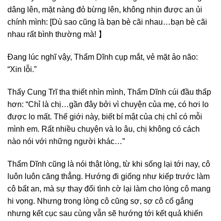
dâng lên, mặt nàng đỏ bừng lên, không nhịn được an ủi
chính mình: [Dù sao cũng là bạn bè cãi nhau…bạn bè cãi
nhau rất bình thường mà! 】
Đang lúc nghĩ vậy, Thẩm Dĩnh cụp mắt, vẻ mặt ảo não:
“Xin lỗi.”
Thấy Cung Trĩ tha thiết nhìn mình, Thẩm Dĩnh cúi đầu thấp
hơn: “Chỉ là chị…gần đây bởi vì chuyện của mẹ, có hơi lo
được lo mất. Thế giới này, biết bí mật của chị chỉ có mỗi
mình em. Rất nhiều chuyện và lo âu, chị không có cách
nào nói với những người khác…”
Thẩm Dĩnh cũng là nói thật lòng, từ khi sống lại tới nay, cô
luôn luôn căng thẳng. Hướng đi giống như kiếp trước làm
cô bất an, mà sự thay đổi tình cờ lại làm cho lòng cô mang
hi vọng. Nhưng trong lòng cô cũng sợ, sợ cô cố gắng
nhưng kết cục sau cùng vẫn sẽ hướng tới kết quả khiến