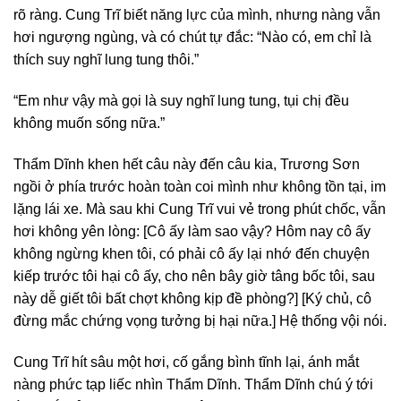
rõ ràng. Cung Trĩ biết năng lực của mình, nhưng nàng vẫn
hơi ngượng ngùng, và có chút tự đắc: “Nào có, em chỉ là
thích suy nghĩ lung tung thôi.”
“Em như vậy mà gọi là suy nghĩ lung tung, tụi chị đều
không muốn sống nữa.”
Thẩm Dĩnh khen hết câu này đến câu kia, Trương Sơn
ngồi ở phía trước hoàn toàn coi mình như không tồn tại, im
lặng lái xe. Mà sau khi Cung Trĩ vui vẻ trong phút chốc, vẫn
hơi không yên lòng: [Cô ấy làm sao vậy? Hôm nay cô ấy
không ngừng khen tôi, có phải cô ấy lại nhớ đến chuyện
kiếp trước tôi hại cô ấy, cho nên bây giờ tâng bốc tôi, sau
này dễ giết tôi bất chợt không kịp đề phòng?] [Ký chủ, cô
đừng mắc chứng vọng tưởng bị hại nữa.] Hệ thống vội nói.
Cung Trĩ hít sâu một hơi, cố gắng bình tĩnh lại, ánh mắt
nàng phức tạp liếc nhìn Thẩm Dĩnh. Thẩm Dĩnh chú ý tới