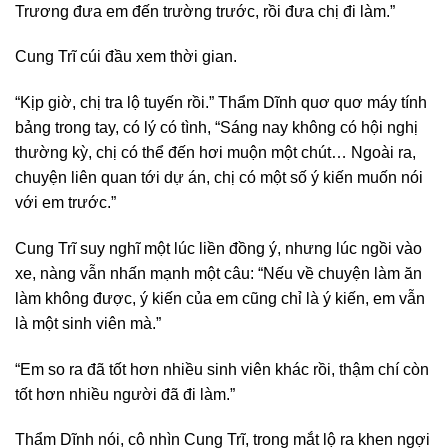
Trương đưa em đến trường trước, rồi đưa chị đi làm.”
Cung Trĩ cúi đầu xem thời gian.
“Kịp giờ, chị tra lộ tuyến rồi.” Thẩm Dĩnh quơ quơ máy tính
bảng trong tay, có lý có tình, “Sáng nay không có hội nghị
thường kỳ, chị có thể đến hơi muộn một chút… Ngoài ra,
chuyện liên quan tới dự án, chị có một số ý kiến muốn nói
với em trước.”
Cung Trĩ suy nghĩ một lúc liền đồng ý, nhưng lúc ngồi vào
xe, nàng vẫn nhấn mạnh một câu: “Nếu về chuyện làm ăn
làm không được, ý kiến của em cũng chỉ là ý kiến, em vẫn
là một sinh viên mà.”
“Em so ra đã tốt hơn nhiều sinh viên khác rồi, thậm chí còn
tốt hơn nhiều người đã đi làm.”
Thẩm Dĩnh nói, cô nhìn Cung Trĩ, trong mắt lộ ra khen ngợi