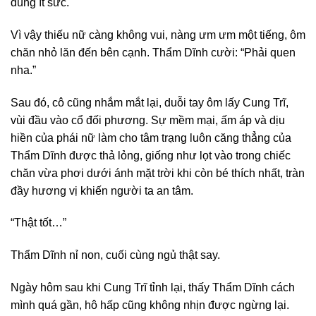
dùng ít sức.
Vì vậy thiếu nữ càng không vui, nàng ưm ưm một tiếng, ôm
chăn nhỏ lăn đến bên cạnh. Thẩm Dĩnh cười: “Phải quen
nha.”
Sau đó, cô cũng nhắm mắt lại, duỗi tay ôm lấy Cung Trĩ,
vùi đầu vào cổ đối phương. Sự mềm mại, ấm áp và dịu
hiền của phái nữ làm cho tâm trạng luôn căng thẳng của
Thẩm Dĩnh được thả lỏng, giống như lọt vào trong chiếc
chăn vừa phơi dưới ánh mặt trời khi còn bé thích nhất, tràn
đầy hương vị khiến người ta an tâm.
“Thật tốt…”
Thẩm Dĩnh nỉ non, cuối cùng ngủ thật say.
Ngày hôm sau khi Cung Trĩ tỉnh lại, thấy Thẩm Dĩnh cách
mình quá gần, hô hấp cũng không nhịn được ngừng lại.