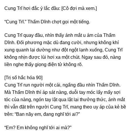
Cung Trĩ hơi đắc ý lắc đầu: [Cô đợi mà xem.]
“Cung Trĩ.” Thẩm Dĩnh chợt gọi một tiếng.
Cung Trĩ quay đầu, nhìn thấy ánh mắt u ám của Thẩm
Dĩnh. Đối phương mặc dù đang cười, nhưng không khí
xung quanh lại dường như đột ngột lạnh xuống, Cung Trĩ
không nhịn được lùi hơi xa một chút. Ngay sau đó, nàng
liền nghe thấy giọng điện tử không rõ.
[Trị số hắc hóa 90]
Cung Trĩ run người một cái, ngẩng đầu nhìn Thẩm Dĩnh.
Mà Thẩm Dĩnh thì áp sát nàng, duỗi tay móc lấy mấy sợi
tóc của nàng, ngón tay lật qua lật lại thưởng thức, ánh mắt
thì vẫn đặt trên người Cung Trĩ, mang theo uy áp của kẻ bề
trên: “Ban nãy em, đang nghĩ tới ai?”
“Em? Em không nghĩ tới ai mà?”