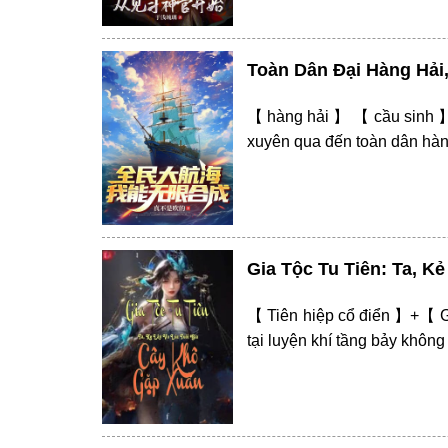
Toàn Dân Đại Hàng Hải
【 hàng hải 】 【 cầu sinh 】
xuyên qua đến toàn dân hàng 
Gia Tộc Tu Tiên: Ta, K
【 Tiên hiệp cổ điển 】+【 
tại luyện khí tầng bảy không