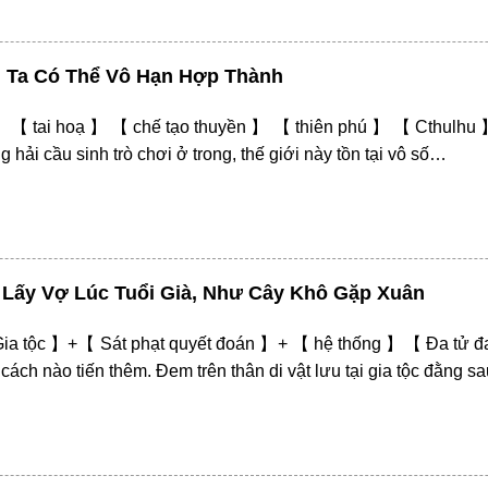
, Ta Có Thể Vô Hạn Hợp Thành
 【 tai hoạ 】 【 chế tạo thuyền 】 【 thiên phú 】 【 Cthulhu 】
hải cầu sinh trò chơi ở trong, thế giới này tồn tại vô số…
ẻ Lấy Vợ Lúc Tuổi Già, Như Cây Khô Gặp Xuân
Gia tộc 】+【 Sát phạt quyết đoán 】+ 【 hệ thống 】【 Đa tử đ
 cách nào tiến thêm. Đem trên thân di vật lưu tại gia tộc đằng s