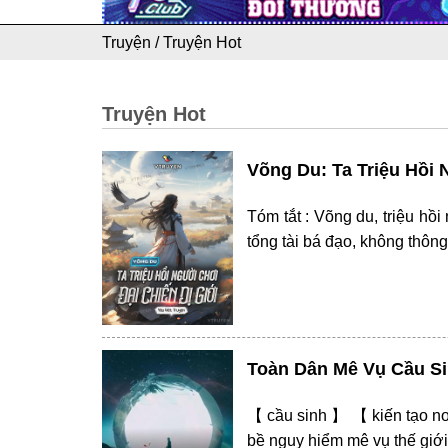
Truyện
/
Truyện Hot
Truyện Hot
Võng Du: Ta Triệu Hồi 
Tóm tắt : Võng du, triệu hồ
tổng tài bá đạo, không thôn
Toàn Dân Mê Vụ Cầu S
【 cầu sinh 】 【 kiến tạo nơi
bề nguy hiểm mê vụ thế giới.