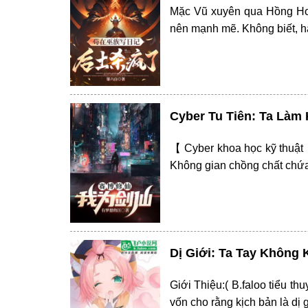
Mặc Vũ xuyên qua Hồng Hoang
nên mạnh mẽ. Không biết, hắ
Cyber Tu Tiên: Ta Làm 
【 Cyber khoa học kỹ thuậ
Không gian chồng chất chứa 
Dị Giới: Ta Tay Không 
Giới Thiệu:( B.faloo tiểu th
vốn cho rằng kịch bản là dị 