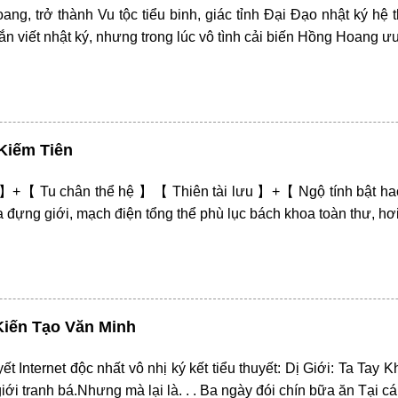
, trở thành Vu tộc tiểu binh, giác tỉnh Đại Đạo nhật ký hệ thốn
n viết nhật ký, nhưng trong lúc vô tình cải biến Hồng Hoang 
Kiếm Tiên
t 】+【 Tu chân thể hệ 】【 Thiên tài lưu 】+【 Ngộ tính bật
đựng giới, mạch điện tổng thể phù lục bách khoa toàn thư, hơi 
Kiến Tạo Văn Minh
uyết Internet độc nhất vô nhị ký kết tiểu thuyết: Dị Giới: Ta T
giới tranh bá.Nhưng mà lại là. . . Ba ngày đói chín bữa ăn Tại