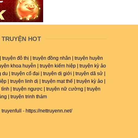
TRUYỆN HOT
| truyện đô thị | truyện đồng nhân | truyện huyền
ruyện khoa huyễn | truyện kiếm hiệp | truyện kỳ ảo
 du | truyện cổ đại | truyện dị giới | truyện dã sử |
ệp | truyện linh dị | truyện mạt thế | truyện kỳ ảo |
 tình | truyện ngược | truyện nữ cường | truyện
ủng | truyện trinh thám
-
truyenfull
-
https://nettruyenn.net/