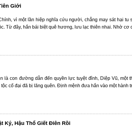
iên Giới
ính, vì một lần hiệp nghĩa cứu người, chẳng may sát hại tu sĩ c
c. Từ đây, hắn bái biệt quê hương, lưu lạc thiên nhai. Nhờ c
iên là con đường dẫn đến quyền lực tuyệt đỉnh, Diệp Vũ, một t
tộc cổ đại đã bị lãng quên. Định mệnh đưa hắn vào một hành t
ật Ký, Hậu Thổ Giết Điên Rồi