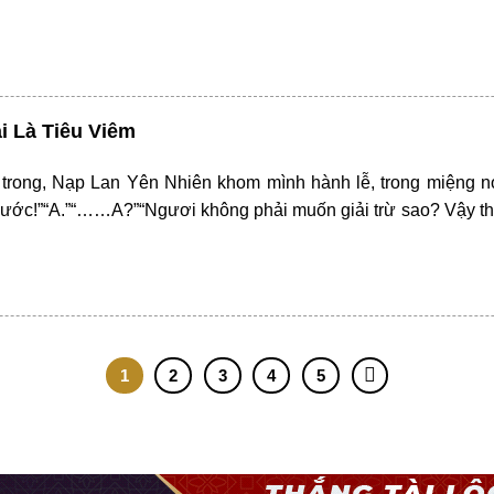
i Là Tiêu Viêm
 trong, Nạp Lan Yên Nhiên khom mình hành lễ, trong miệng 
 ước!”“A.”“……A?”“Ngươi không phải muốn giải trừ sao? Vậy thì
1
2
3
4
5