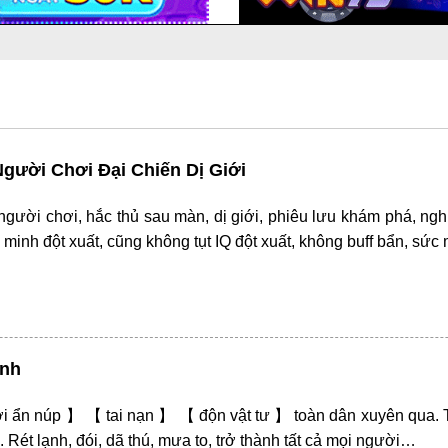
Người Chơi Đại Chiến Dị Giới
i người chơi, hắc thủ sau màn, dị giới, phiêu lưu khám phá, n
g minh đột xuất, cũng không tụt IQ đột xuất, không buff bẩn, sứ
inh
 ẩn núp 】 【 tai nạn 】 【 độn vật tư 】 toàn dân xuyên qua. Tề 
 Rét lạnh, đói, dã thú, mưa to, trở thành tất cả mọi người…