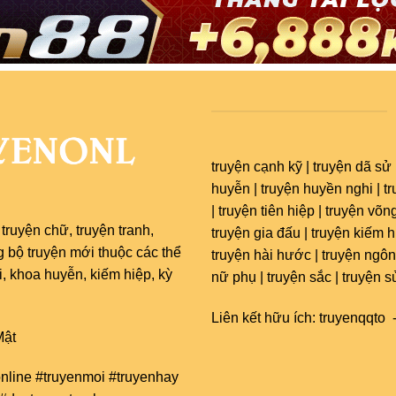
truyện cạnh kỹ | truyện dã sử 
huyễn | truyện huyền nghi | t
| truyện tiên hiệp | truyện võng
c
truyện chữ
,
truyện tranh
,
truyện gia đấu | truyện kiếm hi
g bộ truyện mới thuộc các thể
truyện hài hước | truyện ngôn
 khoa huyễn, kiếm hiệp, kỳ
nữ phụ | truyện sắc | truyện s
Liên kết hữu ích:
truyenqqto
ật
nline #truyenmoi #truyenhay