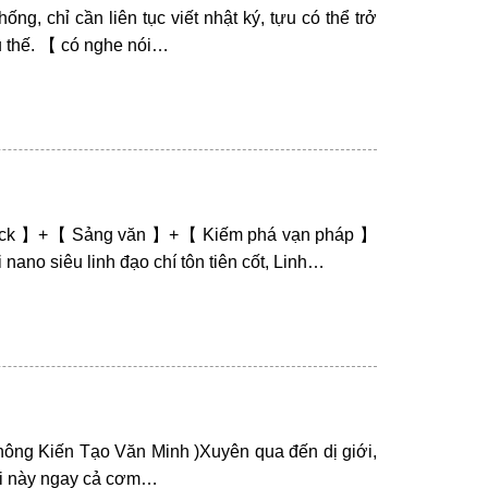
g, chỉ cần liên tục viết nhật ký, tựu có thể trở
ưu thế. 【 có nghe nói…
 hack 】+【 Sảng văn 】+【 Kiếm phá vạn pháp 】
nano siêu linh đạo chí tôn tiên cốt, Linh…
ay Không Kiến Tạo Văn Minh )Xuyên qua đến dị giới,
 cái này ngay cả cơm…