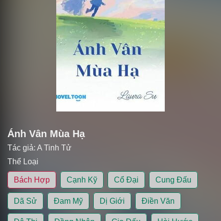
Ánh Vân Mùa Hạ
Tác giả:
A Tinh Tử
Thể Loại
Bách Hợp
Cạnh Kỹ
Cổ Đại
Cung Đấu
Dã Sử
Đam Mỹ
Dị Giới
Điền Văn