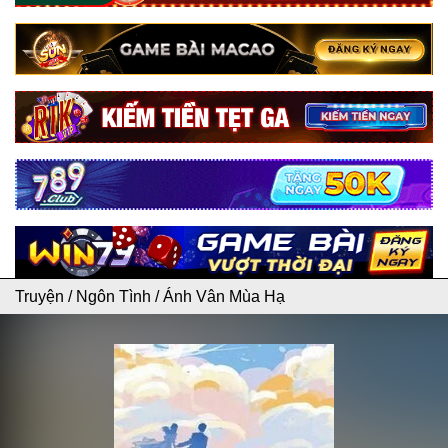
Truyện
/
Ngôn Tình
/
Ánh Vân Mùa Hạ