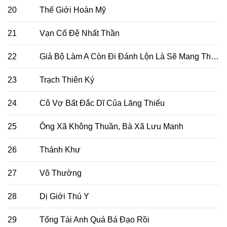
20
Thế Giới Hoàn Mỹ
21
Vạn Cổ Đệ Nhất Thần
22
Giả Bộ Làm A Còn Đi Đánh Lộn Là Sẽ Mang Thai Đó
23
Trạch Thiên Ký
24
Cô Vợ Bất Đắc Dĩ Của Lăng Thiếu
25
Ông Xã Không Thuần, Bà Xã Lưu Manh
26
Thánh Khư
27
Vô Thường
28
Dị Giới Thú Y
29
Tổng Tài Anh Quá Bá Đạo Rồi