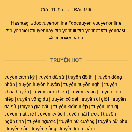
Giới Thiệu
-
Bảo Mật
Hashtag: #doctruyenonline #doctruyen #truyenonline
#truyenmoi #truyenhay #truyenfull #truyenhot #truyendasu
#doctruyentranh
TRUYỆN HOT
truyện cạnh kỹ | truyện dã sử | truyện đô thị | truyện đồng
nhân | truyện huyền huyễn | truyện huyền nghi | truyện
khoa huyễn | truyện kiếm hiệp | truyện kỳ ảo | truyện tiên
hiệp | truyện võng du | truyện cổ đại | truyện dị giới | truyện
dã sử | truyện gia đấu | truyện kiếm hiệp | truyện linh dị |
truyện mạt thế | truyện kỳ ảo | truyện hài hước | truyện
ngôn tình | truyện ngược | truyện nữ cường | truyện nữ phụ
| truyện sắc | truyện sủng | truyện trinh thám