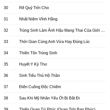
30
Rể Quý Trời Cho
31
Nhất Niệm Vĩnh Hằng
32
Trùng Sinh Làm Ảnh Hậu Mang Thai Của Giới Giải Trí
33
Thời Gian Cùng Anh Vừa Hay Đúng Lúc
34
Thiên Tôn Trùng Sinh
35
Huyết Y Kỳ Thư
36
Sinh Tiếu Thủ Hộ Thần
37
Điên Cuồng Độc Chiếm
38
Sau Khi Mỹ Nhân Yếu Ớt Bị Bắt Đi
39
Thiên Quan Tứ Phúc (Quan Trời Ban Phúc)