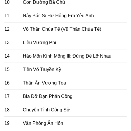
10
Con Đường Bá Chủ
11
Này Bác Sĩ Hư Hỏng Em Yêu Anh
12
Võ Thần Chúa Tể (Vũ Thần Chúa Tể)
13
Liêu Vương Phi
14
Hào Môn Kinh Mộng III: Đừng Để Lỡ Nhau
15
Tiên Võ Truyền Kỳ
16
Thần Ấn Vương Tọa
17
Bia Đỡ Đạn Phản Công
18
Chuyện Tình Công Sở
19
Văn Phòng Ẩn Hôn