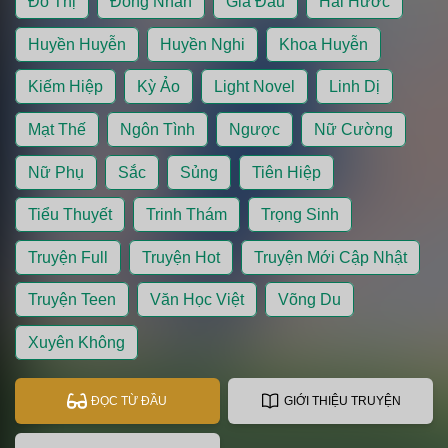
Đô Thị
Đồng Nhân
Gia Đấu
Hài Hước
Huyền Huyễn
Huyền Nghi
Khoa Huyễn
Kiếm Hiệp
Kỳ Ảo
Light Novel
Linh Dị
Mạt Thế
Ngôn Tình
Ngược
Nữ Cường
Nữ Phụ
Sắc
Sủng
Tiên Hiệp
Tiểu Thuyết
Trinh Thám
Trọng Sinh
Truyện Full
Truyện Hot
Truyện Mới Cập Nhật
Truyện Teen
Văn Học Việt
Võng Du
Xuyên Không
ĐỌC TỪ ĐẦU
GIỚI THIỆU TRUYỆN