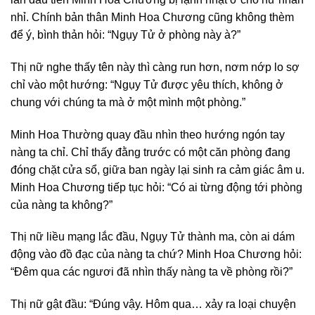
nhỉ. Chính bản thân Minh Hoa Chương cũng không thèm
để ý, bình thản hỏi: “Ngụy Tử ở phòng này à?”
Thị nữ nghe thấy tên này thì càng run hơn, nơm nớp lo sợ
chỉ vào một hướng: “Ngụy Tử được yêu thích, không ở
chung với chúng ta mà ở một mình một phòng.”
Minh Hoa Thường quay đầu nhìn theo hướng ngón tay
nàng ta chỉ. Chỉ thấy đằng trước có một căn phòng đang
đóng chặt cửa sổ, giữa ban ngày lại sinh ra cảm giác âm u.
Minh Hoa Chương tiếp tục hỏi: “Có ai từng động tới phòng
của nàng ta không?”
Thị nữ liều mạng lắc đầu, Ngụy Tử thành ma, còn ai dám
động vào đồ đạc của nàng ta chứ? Minh Hoa Chương hỏi:
“Đêm qua các ngươi đã nhìn thấy nàng ta về phòng rồi?”
Thị nữ gật đầu: “Đúng vậy. Hôm qua… xảy ra loại chuyện