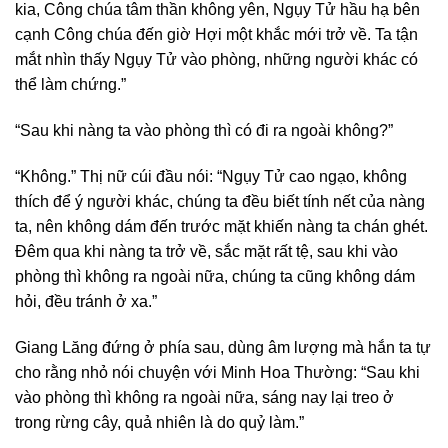
kia, Công chúa tâm thần không yên, Ngụy Tử hầu hạ bên
cạnh Công chúa đến giờ Hợi một khắc mới trở về. Ta tận
mắt nhìn thấy Ngụy Tử vào phòng, những người khác có
thể làm chứng.”
“Sau khi nàng ta vào phòng thì có đi ra ngoài không?”
“Không.” Thị nữ cúi đầu nói: “Ngụy Tử cao ngạo, không
thích để ý người khác, chúng ta đều biết tính nết của nàng
ta, nên không dám đến trước mặt khiến nàng ta chán ghét.
Đêm qua khi nàng ta trở về, sắc mặt rất tệ, sau khi vào
phòng thì không ra ngoài nữa, chúng ta cũng không dám
hỏi, đều tránh ở xa.”
Giang Lăng đứng ở phía sau, dùng âm lượng mà hắn ta tự
cho rằng nhỏ nói chuyện với Minh Hoa Thường: “Sau khi
vào phòng thì không ra ngoài nữa, sáng nay lại treo ở
trong rừng cây, quả nhiên là do quỷ làm.”