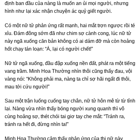
định ban đầu của nàng là muốn an ủi mọi người, nhưng
hình như lại xác nhận chuyện ác quỷ giết người.
Có một nữ tử phản ứng rất mạnh, hai mắt trợn ngược rồi té
xỉu. Đám đông sớm đã như chim sợ cành cong, lúc nữ tử
này ngã xuống căn bản không có ai dám đỡ mà còn hoảng
hốt chạy tán loạn: “Á, lại có người chết!”
Nữ tử ngã xuống, đầu đập xuống nền đất, phát ra một tiếng
vang trầm. Minh Hoa Thường nhìn thôi cũng thấy đau, vội
vàng nói: “Không phải ma, nàng ta chỉ sợ hãi ngất đi thôi,
mau tới cứu người!”
Sau một trận luống cuống tay chân, nữ tử hôn mê từ từ tỉnh
lại. Nàng vừa nhìn thấy bóng người xung quanh thì vô
cùng hoảng sợ, thét chói tai giơ tay che mắt: “Tránh ra,
tránh ra hết đi, đừng nhìn ta!”
Minh Hoa Thường cảm thấy phản ứng của thị nữ này