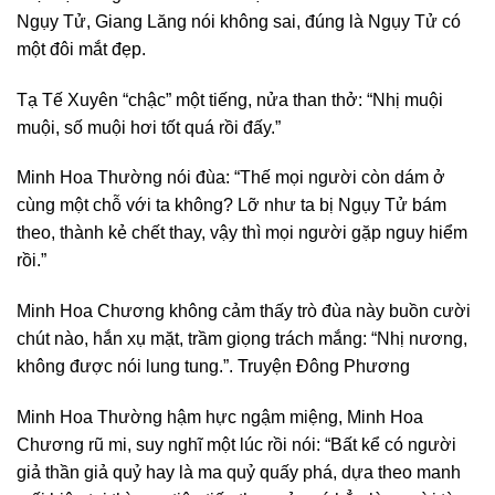
Ngụy Tử, Giang Lăng nói không sai, đúng là Ngụy Tử có
một đôi mắt đẹp.
Tạ Tế Xuyên “chậc” một tiếng, nửa than thở: “Nhị muội
muội, số muội hơi tốt quá rồi đấy.”
Minh Hoa Thường nói đùa: “Thế mọi người còn dám ở
cùng một chỗ với ta không? Lỡ như ta bị Ngụy Tử bám
theo, thành kẻ chết thay, vậy thì mọi người gặp nguy hiểm
rồi.”
Minh Hoa Chương không cảm thấy trò đùa này buồn cười
chút nào, hắn xụ mặt, trầm giọng trách mắng: “Nhị nương,
không được nói lung tung.”. Truyện Đông Phương
Minh Hoa Thường hậm hực ngậm miệng, Minh Hoa
Chương rũ mi, suy nghĩ một lúc rồi nói: “Bất kể có người
giả thần giả quỷ hay là ma quỷ quấy phá, dựa theo manh