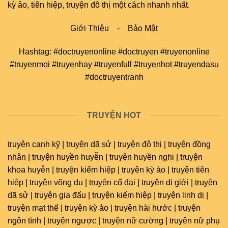
kỳ ảo, tiên hiệp, truyện đô thị một cách nhanh nhất.
Giới Thiệu
-
Bảo Mật
Hashtag: #doctruyenonline #doctruyen #truyenonline
#truyenmoi #truyenhay #truyenfull #truyenhot #truyendasu
#doctruyentranh
TRUYỆN HOT
truyện cạnh kỹ | truyện dã sử | truyện đô thị | truyện đồng
nhân | truyện huyền huyễn | truyện huyền nghi | truyện
khoa huyễn | truyện kiếm hiệp | truyện kỳ ảo | truyện tiên
hiệp | truyện võng du | truyện cổ đại | truyện dị giới | truyện
dã sử | truyện gia đấu | truyện kiếm hiệp | truyện linh dị |
truyện mạt thế | truyện kỳ ảo | truyện hài hước | truyện
ngôn tình | truyện ngược | truyện nữ cường | truyện nữ phụ