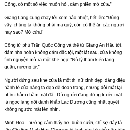
Công, có một số việc muốn hỏi, cảm phiền mở cửa.”
Giang Lăng cũng chạy tới xem náo nhiệt, hét lên: “Đúng
vậy, chúng ta không phải ma quỷ, còn có thể ăn các ngươi
hay sao? Mở cửa!”
Công tử phủ Trấn Quốc Công và thế tử Giang An Hầu tới,
đám nha hoàn không dám đắc tội, một lát sau, cửa không
tình nguyện mở ra một khe hẹp: “Nô tỳ tham kiến lang
quân, nương tử.”
Người đứng sau khe cửa là một thị nữ xinh đẹp, dáng điệu
hành lễ của nàng ta đẹp đẽ đoan trang, nhưng đôi mắt lại
nhìn chằm chằm mặt đất. Dù người đang đứng trước mặt
là ngọc lang nổi danh khắp Lạc Dương cũng nhất quyết
không ngước mắt lên nhìn.
Minh Hoa Thường cảm thấy hơi buồn cười, chỉ sợ đây là
lần đầu tiên Minh Hoa Chương bị lạnh nhạt ở chỗ nữ nhân