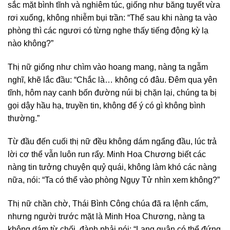
sắc mặt bình tĩnh và nghiêm túc, giống như băng tuyết vừa
rơi xuống, không nhiễm bụi trần: “Thế sau khi nàng ta vào
phòng thì các ngươi có từng nghe thấy tiếng động kỳ lạ
nào không?”
Thị nữ giống như chìm vào hoang mang, nàng ta ngẫm
nghĩ, khẽ lắc đầu: “Chắc là… không có đâu. Đêm qua yên
tĩnh, hôm nay canh bốn đường núi bị chặn lại, chúng ta bị
gọi dậy hầu hạ, truyền tin, không để ý có gì không bình
thường.”
Từ đầu đến cuối thị nữ đều không dám ngẩng đầu, lúc trả
lời cơ thể vẫn luôn run rẩy. Minh Hoa Chương biết các
nàng tin tưởng chuyện quỷ quái, không làm khó các nàng
nữa, nói: “Ta có thể vào phòng Ngụy Tử nhìn xem không?”
Thị nữ chần chờ, Thái Bình Công chúa đã ra lệnh cấm,
nhưng người trước mặt là Minh Hoa Chương, nàng ta
không dám từ chối, đành phải nói: “Lang quân có thể đứng