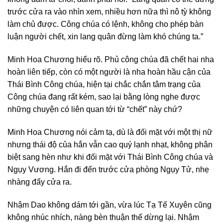
trước cửa ra vào nhìn xem, nhiều hơn nữa thì nô tỳ không
làm chủ được. Công chúa có lệnh, không cho phép bàn
luận người chết, xin lang quân đừng làm khó chúng ta.”
Minh Hoa Chương hiểu rõ. Phủ công chúa đã chết hai nha
hoàn liên tiếp, còn có một người là nha hoàn hầu cận của
Thái Bình Công chúa, hiện tại chắc chắn tâm trạng của
Công chúa đang rất kém, sao lại bằng lòng nghe được
những chuyện có liên quan tới từ “chết” này chứ?
Minh Hoa Chương nói cảm tạ, dù là đối mặt với một thị nữ
nhưng thái độ của hắn vẫn cao quý lạnh nhạt, không phân
biệt sang hèn như khi đối mặt với Thái Bình Công chúa và
Ngụy Vương. Hắn đi đến trước cửa phòng Ngụy Tử, nhẹ
nhàng đẩy cửa ra.
Nhậm Dao không dám tới gần, vừa lúc Tạ Tế Xuyên cũng
không nhúc nhích, nàng bèn thuận thế dừng lại. Nhậm