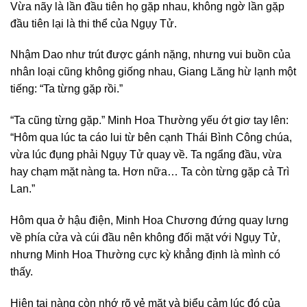
Vừa nãy là lần đầu tiên họ gặp nhau, không ngờ lần gặp
đầu tiên lại là thi thể của Ngụy Tử.
Nhậm Dao như trút được gánh nặng, nhưng vui buồn của
nhân loại cũng không giống nhau, Giang Lăng hừ lạnh một
tiếng: “Ta từng gặp rồi.”
“Ta cũng từng gặp.” Minh Hoa Thường yếu ớt giơ tay lên:
“Hôm qua lúc ta cáo lui từ bên cạnh Thái Bình Công chúa,
vừa lúc đụng phải Ngụy Tử quay về. Ta ngẩng đầu, vừa
hay chạm mặt nàng ta. Hơn nữa… Ta còn từng gặp cả Trì
Lan.”
Hôm qua ở hậu điện, Minh Hoa Chương đứng quay lưng
về phía cửa và cúi đầu nên không đối mặt với Ngụy Tử,
nhưng Minh Hoa Thường cực kỳ khẳng định là mình có
thấy.
Hiện tại nàng còn nhớ rõ vẻ mặt và biểu cảm lúc đó của