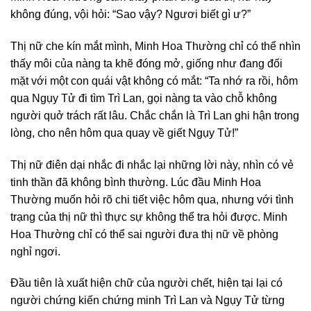
không đúng, vội hỏi: “Sao vậy? Ngươi biết gì ư?”
Thị nữ che kín mắt mình, Minh Hoa Thường chỉ có thể nhìn
thấy môi của nàng ta khẽ đóng mở, giống như đang đối
mặt với một con quái vật không có mắt: “Ta nhớ ra rồi, hôm
qua Ngụy Tử đi tìm Trì Lan, gọi nàng ta vào chỗ không
người quở trách rất lâu. Chắc chắn là Trì Lan ghi hận trong
lòng, cho nên hôm qua quay về giết Ngụy Tử!”
Thị nữ điên dại nhắc đi nhắc lại những lời này, nhìn có vẻ
tinh thần đã không bình thường. Lúc đầu Minh Hoa
Thường muốn hỏi rõ chi tiết việc hôm qua, nhưng với tình
trạng của thị nữ thì thực sự không thể tra hỏi được. Minh
Hoa Thường chỉ có thể sai người đưa thị nữ về phòng
nghỉ ngơi.
Đầu tiên là xuất hiện chữ của người chết, hiện tại lại có
người chứng kiến chứng minh Trì Lan và Ngụy Tử từng