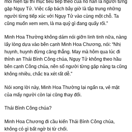
mối hiện tại thì mục tiêu tiếp theo của nó hẳn là người từng
gặp Ngụy Tử. Việc cấp bách bây giờ là tập trung những
người từng tiếp xúc với Ngụy Tử vào cùng một chỗ. Ta
cũng muốn xem xem, là ma quỷ gì đang quấy rối.”
Minh Hoa Thường không dám nói giỡn linh tinh nữa, nàng
lấy lòng dựa vào bên cạnh Minh Hoa Chương, nói: “Nhị
huynh, huynh đừng căng thẳng. May mà hôm qua lúc đi
thỉnh an Thái Bình Công chúa, Ngụy Tử không theo hầu
bên cạnh Công chúa, nên số người từng gặp nàng ta cũng
không nhiều, chắc tra xét rất dễ.”
Nói xong lời này, Minh Hoa Thường lại ngẩn ra, vẻ mặt
của mấy người còn lại cũng thay đổi.
Thái Bình Công chúa?
Minh Hoa Chương đi cầu kiến Thái Bình Công chúa,
không có gì bất ngờ bị từ chối.