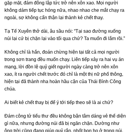
gặp mặt, đám đông lập tức trở nên xôn xao. Mọi người
không dám tiếp tục hóng nữa, nhao nhao che mắt chạy ra
ngoài, sợ không cẩn thận lại thành kẻ chết thay.
Tạ Tế Xuyên thở dài, âu sầu nói: “Tại sao đường xuống
núi lại cứ bị chặn lại vào tối qua chứ? Ta muốn đi lắm rồi.”
Không chỉ là hắn, đoán chừng hiện tại tất cả mọi người
trong sơn trang đều muốn chạy. Liên tiếp xảy ra hai vụ án
mạng, lời đồn lệ quỷ giết người ngày càng trở nên xôn
xao, ít ra người chết trước đó chỉ là một thị nữ phổ thông,
hiện tại đã thành nha hoàn hầu cận của Thái Bình Công
chúa.
Ai biết kẻ chết thay bị để ý tới tiếp theo sẽ là ai chứ?
Đám công tử tiểu thư đều không bận tâm dáng vẻ thể diện
gì nữa, nhưng đường núi đã bị ngăn chặn. Dường như
ông trời cũng đang giúp quỷ rắn, nhốt bọn họ ở trong núi,