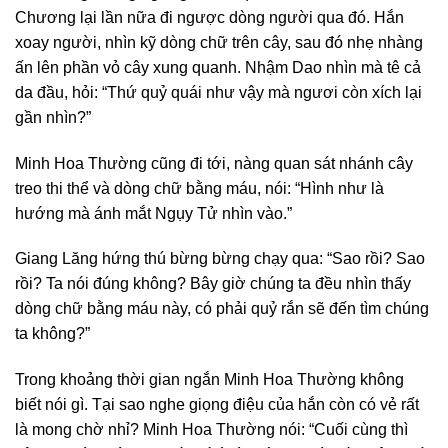
Chương lại lần nữa đi ngược dòng người qua đó. Hắn
xoay người, nhìn kỹ dòng chữ trên cây, sau đó nhẹ nhàng
ấn lên phần vỏ cây xung quanh. Nhậm Dao nhìn mà tê cả
da đầu, hỏi: “Thứ quỷ quái như vậy mà ngươi còn xích lại
gần nhìn?”
Minh Hoa Thường cũng đi tới, nàng quan sát nhánh cây
treo thi thể và dòng chữ bằng máu, nói: “Hình như là
hướng mà ánh mắt Ngụy Tử nhìn vào.”
Giang Lăng hứng thú bừng bừng chạy qua: “Sao rồi? Sao
rồi? Ta nói đúng không? Bây giờ chúng ta đều nhìn thấy
dòng chữ bằng máu này, có phải quỷ rắn sẽ đến tìm chúng
ta không?”
Trong khoảng thời gian ngắn Minh Hoa Thường không
biết nói gì. Tại sao nghe giọng điệu của hắn còn có vẻ rất
là mong chờ nhỉ? Minh Hoa Thường nói: “Cuối cùng thì