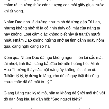
chậm rãi thưởng thức cảnh tượng con mồi giãy giụa trước
khi tử vong.
Nhậm Dao nhớ là dường như mình đã từng gặp Trì Lan,
nhưng không nhớ rõ là có nhìn thấy đôi mắt của nàng ta
hay không. Loại cảm giác không biết này là tra tấn người
nhất, Nhậm Dao không ngừng nhớ lại tình cảnh ngày hôm
qua, càng nghĩ càng sợ hãi.
Đêm qua Nhậm Dao đã ngủ không ngon, hiện tại sắc mặt
tái nhợt, tinh thần cũng bắt đầu trở nên hoảng hốt. Minh
Hoa Thường thấy sắc mặt nàng ấy không tốt thì an ủi:
“Nhậm tỷ tỷ, tỷ đừng lo lắng, cho dù có quỷ thật thì cũng
chưa chắc đã để mắt tới tỷ.”
Giang Lăng cực kỳ tò mò, hắn ta không để ý tới mối thù với
đồ đàn ông kia, lại gần hỏi: “Sao ngươi biết?”