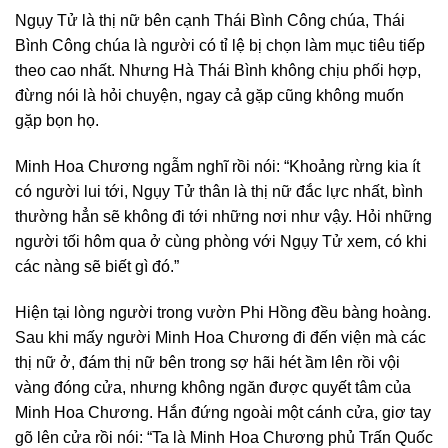
Ngụy Tử là thị nữ bên cạnh Thái Bình Công chúa, Thái
Bình Công chúa là người có tỉ lệ bị chọn làm mục tiêu tiếp
theo cao nhất. Nhưng Hà Thái Bình không chịu phối hợp,
đừng nói là hỏi chuyện, ngay cả gặp cũng không muốn
gặp bọn họ.
Minh Hoa Chương ngẫm nghĩ rồi nói: “Khoảng rừng kia ít
có người lui tới, Ngụy Tử thân là thị nữ đắc lực nhất, bình
thường hẳn sẽ không đi tới những nơi như vậy. Hỏi những
người tối hôm qua ở cùng phòng với Ngụy Tử xem, có khi
các nàng sẽ biết gì đó.”
Hiện tại lòng người trong vườn Phi Hồng đều bàng hoàng.
Sau khi mấy người Minh Hoa Chương đi đến viện mà các
thị nữ ở, đám thị nữ bên trong sợ hãi hét ầm lên rồi vội
vàng đóng cửa, nhưng không ngăn được quyết tâm của
Minh Hoa Chương. Hắn đứng ngoài một cánh cửa, giơ tay
gõ lên cửa rồi nói: “Ta là Minh Hoa Chương phủ Trấn Quốc