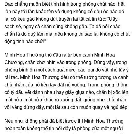
Dao chẳng muốn biết tình hình trong phòng chút nào, hết
lần này tới lần khác tên vô dụng không có đầu óc nào đó
lại cứ kêu gào không dứt truyền lại tất cả tin tức: “Uầy,
sạch sẽ, ngay cả chăn cũng không gập. Ta đã nói chắc
chắn là do quỷ làm mà, nếu không thì sao lại không có chút
động tĩnh nào chứ!”
Minh Hoa Thường thò đầu ra từ bên cạnh Minh Hoa
Chương, chần chờ nhìn vào trong phòng. Đúng vậy, trong
phòng bình ổn một cách quá mức, các loại đồ vật nhỏ tùy ý
rải rác. Minh Hoa Thường đều có thể tưởng tượng ra cảnh
chủ nhân của nó tiện tay đặt nó xuống. Trong phòng không
có tý dấu vết đánh nhau hay giãy giụa nào, chăn bị xốc lên
một nửa, một nửa khác rũ xuống đất, giống như chủ nhân
vội vàng đứng dậy, một lát sau còn muốn quay về ngủ tiếp.
Nếu như không phải đã biết trước thì Minh Hoa Thường
hoàn toàn không thể tin nổi đây là phòng của một người