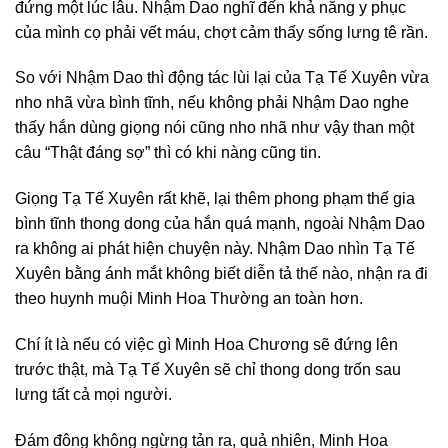
đứng một lúc lâu. Nhậm Dao nghĩ đến khả năng y phục
của mình cọ phải vết máu, chợt cảm thấy sống lưng tê rần.
So với Nhậm Dao thì động tác lùi lại của Tạ Tế Xuyên vừa
nho nhã vừa bình tĩnh, nếu không phải Nhậm Dao nghe
thấy hắn dùng giọng nói cũng nho nhã như vậy than một
câu “Thật đáng sợ” thì có khi nàng cũng tin.
Giọng Tạ Tế Xuyên rất khẽ, lại thêm phong phạm thế gia
bình tĩnh thong dong của hắn quá mạnh, ngoài Nhậm Dao
ra không ai phát hiện chuyện này. Nhậm Dao nhìn Tạ Tế
Xuyên bằng ánh mắt không biết diễn tả thế nào, nhận ra đi
theo huynh muội Minh Hoa Thường an toàn hơn.
Chí ít là nếu có việc gì Minh Hoa Chương sẽ đứng lên
trước thật, mà Tạ Tế Xuyên sẽ chỉ thong dong trốn sau
lưng tất cả mọi người.
Đám đông không ngừng tản ra, quả nhiên, Minh Hoa