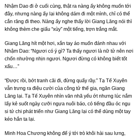
Nhậm Dao đi ở cuối cùng, thật ra nàng ấy không muốn tới
đây, nhưng nàng ấy lại không dám đi một mình, chỉ có thể
cắn răng đi theo. Nàng ấy nghe thấy lời Giang Lăng nói thì
không thèm che giấu “xùy” một tiếng, trợn trắng mắt.
Giang Lăng hít một hơi, xắn tay áo muốn đánh nhau với
Nhậm Dao: “Ngươi có ý gì? Ta thấy ngươi là nữ tử nên nơi
chốn nhường nhịn ngươi. Ngươi đừng có không biết tốt
xấu…”
“Được rồi, bớt tranh cãi đi, đừng quấy rầy.” Tạ Tế Xuyên
vẫn trưng ra điệu cười của công tử thế gia, ngăn Giang
Lăng lại. Tạ Tế Xuyên nhìn văn nhã yếu ớt nhưng lúc nắm
lấy kẻ suốt ngày cưỡi ngựa nuôi báo, có tiếng đầu óc ngu
si tứ chi phát triển như Giang Lăng lại có thể dùng một tay
kéo hắn ta lại.
Minh Hoa Chương không để ý tới trò khôi hài sau lưng,