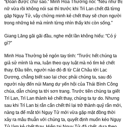
“Đoán được chứ sao.” Minh Hoa Thường nói: “Nếu như thị
nữ vừa rồi không nói sai thì trước khi Trì Lan chết đã từng
gặp Ngụy Tử, vậy chứng minh kẻ chết thay sẽ chọn người
trong những kẻ mà mình từng nhìn thấy khi còn sống.”
Giang Lăng gãi gãi đầu, nghe một lần không hiểu: “Có ý
gì?”
Minh Hoa Thường bẻ ngón tay tính: “Trước hết chúng ta
giả sử mình là ma, luận theo quy luật mà nó tìm kẻ chết
thay. Đầu tiên, người nào đó đi từ Cát Châu tới Lạc
Dương, chẳng biết sao lại chọc phải chúng ta, sau đó
người này đến núi Mang dự yến hội của Thái Bình Công
chúa, dẫn chúng ta tới sơn trang. Trước tiên chúng ta giết
Trì Lan, Trì Lan thành kẻ chết thay, chúng ta tự do. Nhưng
sau khi Trì Lan bị rắn cắn chết thì lại trở thành quỷ rắn mới,
nàng ta để mắt tới Ngụy Tử mới vừa gặp mặt đồng thời
xảy ra mâu thuẫn với chúng ta, quyết định muốn kéo Ngụy
Tử làm kẻ chết thay. Hiện tại Ngụy Tử đã chết, dựa theo