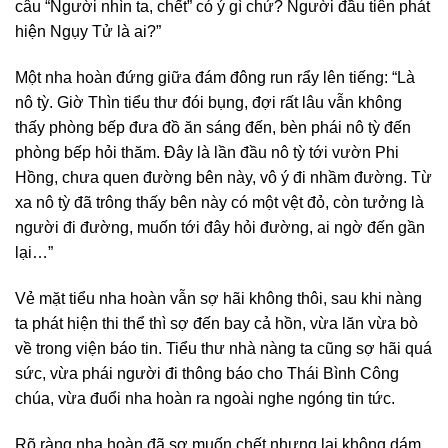
câu “Người nhìn ta, chết” có ý gì chứ? Người đầu tiên phát
hiện Ngụy Tử là ai?”
Một nha hoàn đứng giữa đám đông run rẩy lên tiếng: “Là
nô tỳ. Giờ Thìn tiểu thư đói bụng, đợi rất lâu vẫn không
thấy phòng bếp đưa đồ ăn sáng đến, bèn phái nô tỳ đến
phòng bếp hỏi thăm. Đây là lần đầu nô tỳ tới vườn Phi
Hồng, chưa quen đường bên này, vô ý đi nhầm đường. Từ
xa nô tỳ đã trông thấy bên này có một vệt đỏ, còn tưởng là
người đi đường, muốn tới đây hỏi đường, ai ngờ đến gần
lại…”
Vẻ mặt tiểu nha hoàn vẫn sợ hãi không thôi, sau khi nàng
ta phát hiện thi thể thì sợ đến bay cả hồn, vừa lăn vừa bò
về trong viện báo tin. Tiểu thư nhà nàng ta cũng sợ hãi quá
sức, vừa phái người đi thông báo cho Thái Bình Công
chúa, vừa đuổi nha hoàn ra ngoài nghe ngóng tin tức.
Rõ ràng nha hoàn đã sợ muốn chết nhưng lại không dám