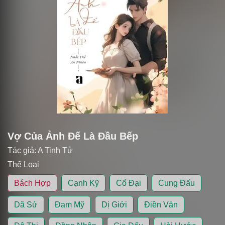
Vợ Của Ảnh Đế Là Đầu Bếp
Tác giả:
A Tinh Tử
Thể Loại
Bách Hợp
Cạnh Kỹ
Cổ Đại
Cung Đấu
Dã Sử
Đam Mỹ
Dị Giới
Điền Văn