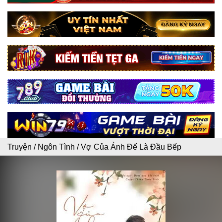
Truyện
/
Ngôn Tình
/
Vợ Của Ảnh Đế Là Đầu Bếp