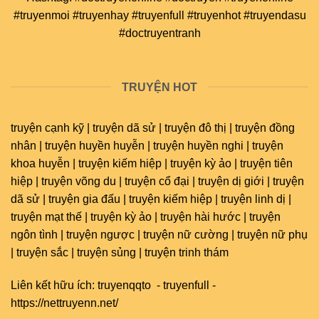
#truyenmoi #truyenhay #truyenfull #truyenhot #truyendasu
#doctruyentranh
TRUYỆN HOT
truyện cạnh kỹ | truyện dã sử | truyện đô thị | truyện đồng
nhân | truyện huyền huyễn | truyện huyền nghi | truyện
khoa huyễn | truyện kiếm hiệp | truyện kỳ ảo | truyện tiên
hiệp | truyện võng du | truyện cổ đại | truyện dị giới | truyện
dã sử | truyện gia đấu | truyện kiếm hiệp | truyện linh dị |
truyện mạt thế | truyện kỳ ảo | truyện hài hước | truyện
ngôn tình | truyện ngược | truyện nữ cường | truyện nữ phụ
| truyện sắc | truyện sủng | truyện trinh thám
Liên kết hữu ích:
truyenqqto
-
truyenfull
-
https://nettruyenn.net/