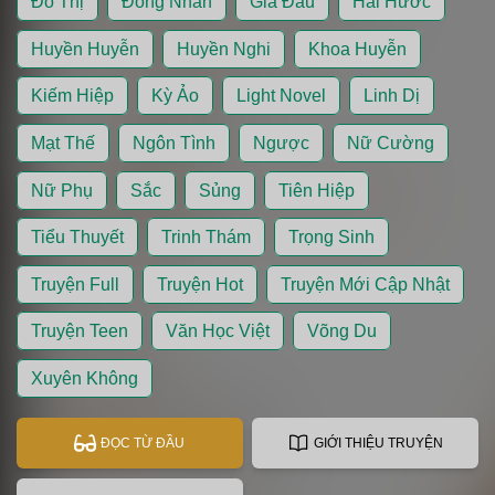
Đô Thị
Đồng Nhân
Gia Đấu
Hài Hước
Huyền Huyễn
Huyền Nghi
Khoa Huyễn
Kiếm Hiệp
Kỳ Ảo
Light Novel
Linh Dị
Mạt Thế
Ngôn Tình
Ngược
Nữ Cường
Nữ Phụ
Sắc
Sủng
Tiên Hiệp
Tiểu Thuyết
Trinh Thám
Trọng Sinh
Truyện Full
Truyện Hot
Truyện Mới Cập Nhật
Truyện Teen
Văn Học Việt
Võng Du
Xuyên Không
ĐỌC TỪ ĐẦU
GIỚI THIỆU TRUYỆN