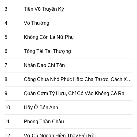
3
Tiên Võ Truyền Kỳ
4
Vô Thường
5
Không Còn Là Nữ Phụ
6
Tổng Tài Tại Thượng
7
Nhân Đạo Chí Tôn
8
Công Chúa Nhỏ Phúc Hắc: Cha Trước, Cách Xa Mẹ Một Chút!
9
Quán Cơm Tỳ Hưu, Chỉ Có Vào Không Có Ra
10
Hãy Ở Bên Anh
11
Phong Thần Châu
12
Vợ Cũ Ngoan Hiền Thay Đổi Rồi