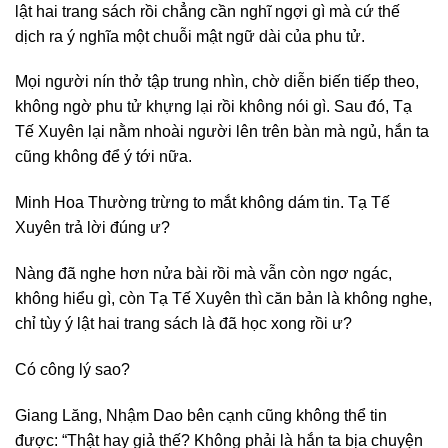
lật hai trang sách rồi chẳng cần nghĩ ngợi gì mà cứ thế
dịch ra ý nghĩa một chuỗi mật ngữ dài của phu tử.
Mọi người nín thở tập trung nhìn, chờ diễn biến tiếp theo,
không ngờ phu tử khựng lại rồi không nói gì. Sau đó, Tạ
Tế Xuyên lại nằm nhoài người lên trên bàn mà ngủ, hắn ta
cũng không để ý tới nữa.
Minh Hoa Thường trừng to mắt không dám tin. Tạ Tế
Xuyên trả lời đúng ư?
Nàng đã nghe hơn nửa bài rồi mà vẫn còn ngơ ngác,
không hiểu gì, còn Tạ Tế Xuyên thì căn bản là không nghe,
chỉ tùy ý lật hai trang sách là đã học xong rồi ư?
Có công lý sao?
Giang Lăng, Nhậm Dao bên cạnh cũng không thể tin
được: “Thật hay giả thế? Không phải là hắn ta bịa chuyện