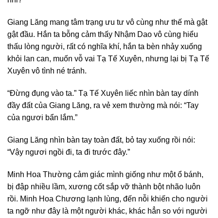
Giang Lăng mang tâm trạng ưu tư vô cùng như thế mà gật
gật đầu. Hắn ta bỗng cảm thấy Nhậm Dao vô cùng hiểu
thấu lòng người, rất có nghĩa khí, hắn ta bèn nhảy xuống
khỏi lan can, muốn vỗ vai Tạ Tế Xuyên, nhưng lại bị Tạ Tế
Xuyên vô tình né tránh.
“Đừng đụng vào ta.” Tạ Tế Xuyên liếc nhìn bàn tay dính
đầy đất của Giang Lăng, ra vẻ xem thường mà nói: “Tay
của ngươi bẩn lắm.”
Giang Lăng nhìn bàn tay toàn đất, bỏ tay xuống rồi nói:
“Vậy ngươi ngồi đi, ta đi trước đây.”
Minh Hoa Thường cảm giác mình giống như một ổ bánh,
bị đập nhiều lầm, xương cốt sắp vỡ thành bột nhão luôn
rồi. Minh Hoa Chương lạnh lùng, đến nỗi khiến cho người
ta ngỡ như đây là một người khác, khác hẳn so với người