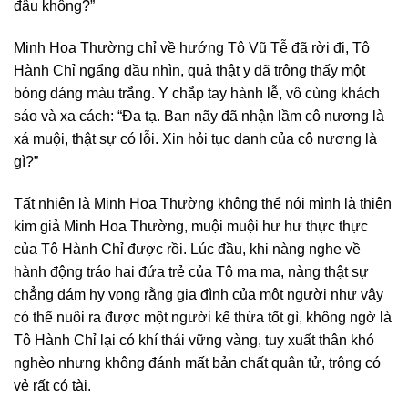
đâu không?”
Minh Hoa Thường chỉ về hướng Tô Vũ Tễ đã rời đi, Tô
Hành Chỉ ngẩng đầu nhìn, quả thật y đã trông thấy một
bóng dáng màu trắng. Y chắp tay hành lễ, vô cùng khách
sáo và xa cách: “Đa tạ. Ban nãy đã nhận lầm cô nương là
xá muội, thật sự có lỗi. Xin hỏi tục danh của cô nương là
gì?”
Tất nhiên là Minh Hoa Thường không thể nói mình là thiên
kim giả Minh Hoa Thường, muội muội hư hư thực thực
của Tô Hành Chỉ được rồi. Lúc đầu, khi nàng nghe về
hành động tráo hai đứa trẻ của Tô ma ma, nàng thật sự
chẳng dám hy vọng rằng gia đình của một người như vậy
có thể nuôi ra được một người kế thừa tốt gì, không ngờ là
Tô Hành Chỉ lại có khí thái vững vàng, tuy xuất thân khó
nghèo nhưng không đánh mất bản chất quân tử, trông có
vẻ rất có tài.