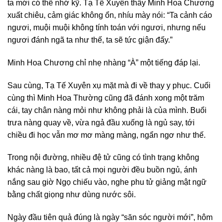
ta mới có thể nhớ kỹ. Tạ Tế Xuyên thấy Minh Hoa Chương
xuất chiêu, cảm giác không ổn, nhíu mày nói: “Ta cảnh cáo
ngươi, muội muội không tính toán với ngươi, nhưng nếu
ngươi đánh ngã ta như thế, ta sẽ tức giận đấy.”
Minh Hoa Chương chỉ nhẹ nhàng “À” một tiếng đáp lại.
Sau cùng, Tạ Tế Xuyên xụ mặt mà đi về thay y phục. Cuối
cùng thì Minh Hoa Thường cũng đã đánh xong một trăm
cái, tay chân nàng mỏi như không phải là của mình. Buổi
trưa nàng quay về, vừa ngả đầu xuống là ngủ say, tới
chiều đi học vẫn mơ mơ màng màng, ngẩn ngơ như thế.
Trong nội đường, nhiều đệ tử cũng có tình trạng không
khác nàng là bao, tất cả mọi người đều buồn ngủ, ánh
nắng sau giờ Ngọ chiếu vào, nghe phu tử giảng mật ngữ
bằng chất giọng như dùng nước sôi.
Ngày đầu tiên quả đúng là ngày “săn sóc người mới”, hôm