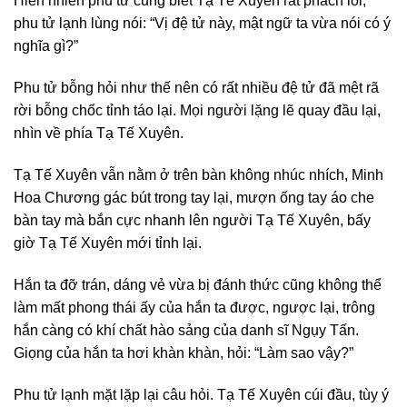
Hiển nhiên phu tử cũng biết Tạ Tế Xuyên rất phách lối,
phu tử lạnh lùng nói: “Vị đệ tử này, mật ngữ ta vừa nói có ý
nghĩa gì?”
Phu tử bỗng hỏi như thế nên có rất nhiều đệ tử đã mệt rã
rời bỗng chốc tỉnh táo lại. Mọi người lặng lẽ quay đầu lại,
nhìn về phía Tạ Tế Xuyên.
Tạ Tế Xuyên vẫn nằm ở trên bàn không nhúc nhích, Minh
Hoa Chương gác bút trong tay lại, mượn ống tay áo che
bàn tay mà bắn cực nhanh lên người Tạ Tế Xuyên, bấy
giờ Tạ Tế Xuyên mới tỉnh lại.
Hắn ta đỡ trán, dáng vẻ vừa bị đánh thức cũng không thể
làm mất phong thái ấy của hắn ta được, ngược lại, trông
hắn càng có khí chất hào sảng của danh sĩ Ngụy Tấn.
Giọng của hắn ta hơi khàn khàn, hỏi: “Làm sao vậy?”
Phu tử lạnh mặt lặp lại câu hỏi. Tạ Tế Xuyên cúi đầu, tùy ý