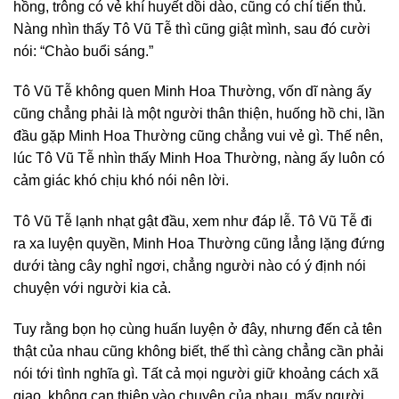
hồng, trông có vẻ khí huyết dồi dào, cũng có chí tiến thủ.
Nàng nhìn thấy Tô Vũ Tễ thì cũng giật mình, sau đó cười
nói: “Chào buổi sáng.”
Tô Vũ Tễ không quen Minh Hoa Thường, vốn dĩ nàng ấy
cũng chẳng phải là một người thân thiện, huống hồ chi, lần
đầu gặp Minh Hoa Thường cũng chẳng vui vẻ gì. Thế nên,
lúc Tô Vũ Tễ nhìn thấy Minh Hoa Thường, nàng ấy luôn có
cảm giác khó chịu khó nói nên lời.
Tô Vũ Tễ lạnh nhạt gật đầu, xem như đáp lễ. Tô Vũ Tễ đi
ra xa luyện quyền, Minh Hoa Thường cũng lẳng lặng đứng
dưới tàng cây nghỉ ngơi, chẳng người nào có ý định nói
chuyện với người kia cả.
Tuy rằng bọn họ cùng huấn luyện ở đây, nhưng đến cả tên
thật của nhau cũng không biết, thế thì càng chẳng cần phải
nói tới tình nghĩa gì. Tất cả mọi người giữ khoảng cách xã
giao, không can thiệp vào chuyện của nhau, mấy người