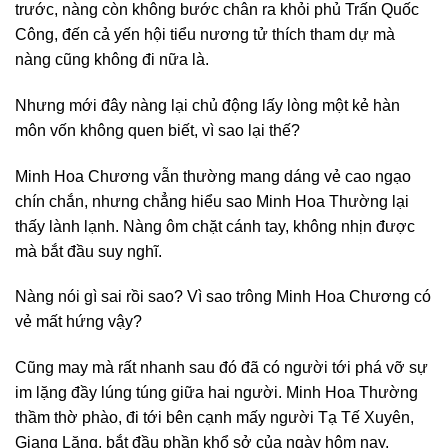
trước, nàng còn không bước chân ra khỏi phủ Trấn Quốc
Công, đến cả yến hội tiểu nương tử thích tham dự mà
nàng cũng không đi nữa là.
Nhưng mới đây nàng lại chủ động lấy lòng một kẻ hàn
môn vốn không quen biết, vì sao lại thế?
Minh Hoa Chương vẫn thường mang dáng vẻ cao ngạo
chín chắn, nhưng chẳng hiểu sao Minh Hoa Thường lại
thấy lành lạnh. Nàng ôm chặt cánh tay, không nhịn được
mà bắt đầu suy nghĩ.
Nàng nói gì sai rồi sao? Vì sao trông Minh Hoa Chương có
vẻ mất hứng vậy?
Cũng may mà rất nhanh sau đó đã có người tới phá vỡ sự
im lặng đầy lúng túng giữa hai người. Minh Hoa Thường
thầm thờ phào, đi tới bên cạnh mấy người Tạ Tế Xuyên,
Giang Lăng, bắt đầu phần khổ sở của ngày hôm nay.