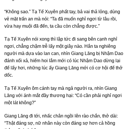
“Không sao.” Tạ Tế Xuyên phất tay, bả vai thả lỏng, dùng
vẻ mặt trấn an mà nói: “Ta đã muốn nghỉ ngơi từ lâu rồi,
vừa hay muội đã đến, ta cầu còn chẳng được.”
Tạ Tế Xuyên nói xong thì lập tức đi sang bên cạnh nghỉ
ngơi, chẳng chậm trễ lấy một giây nào. Hắn ta nghiêng
người mà dựa vào lan can, nhìn Giang Lăng bị Nhậm Dao
đánh xối xả, hiếm hoi lắm mới có lúc Nhậm Dao dừng lại
để lấy hơi, những lúc ấy Giang Lăng mới có cơ hội để thở
dốc.
Tạ Tế Xuyên ôm cánh tay mà ngả người ra, nhìn Giang
Lăng với ánh mắt đầy thương hại: “Có cần phải nghỉ ngơi
một lát không?”
Giang Lăng đi tới, nhấc chân ngồi lên rào chắn, thở dài:
“Thật đáng sợ, nữ nhân này còn đáng sợ hơn cả hồng