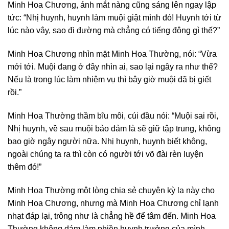
Minh Hoa Chương, ánh mắt nàng cũng sáng lên ngay lập
tức: “Nhị huynh, huynh làm muội giật mình đó! Huynh tới từ
lúc nào vậy, sao đi đường mà chẳng có tiếng động gì thế?”
Minh Hoa Chương nhìn mặt Minh Hoa Thường, nói: “Vừa
mới tới. Muội đang ở đây nhìn ai, sao lại ngây ra như thế?
Nếu là trong lúc làm nhiệm vụ thì bây giờ muội đã bị giết
rồi.”
Minh Hoa Thường thầm bĩu môi, cúi đầu nói: “Muội sai rồi,
Nhị huynh, về sau muội bảo đảm là sẽ giữ tập trung, không
bao giờ ngây người nữa. Nhị huynh, huynh biết không,
ngoài chúng ta ra thì còn có người tới võ đài rèn luyện
thêm đó!”
Minh Hoa Thường một lòng chia sẻ chuyện kỳ lạ này cho
Minh Hoa Chương, nhưng mà Minh Hoa Chương chỉ lạnh
nhạt đáp lại, trông như là chẳng hề để tâm đến. Minh Hoa
Thường không dám làm phiền huynh trưởng của mình