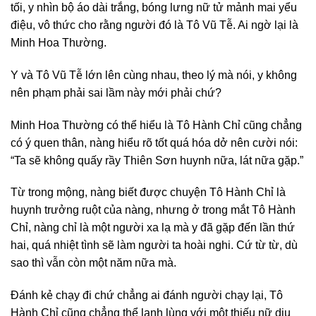
tối, y nhìn bộ áo dài trắng, bóng lưng nữ tử mảnh mai yểu
điệu, vô thức cho rằng người đó là Tô Vũ Tễ. Ai ngờ lại là
Minh Hoa Thường.
Y và Tô Vũ Tễ lớn lên cùng nhau, theo lý mà nói, y không
nên phạm phải sai lầm này mới phải chứ?
Minh Hoa Thường có thể hiểu là Tô Hành Chỉ cũng chẳng
có ý quen thân, nàng hiểu rõ tốt quá hóa dở nên cười nói:
“Ta sẽ không quấy rầy Thiên Sơn huynh nữa, lát nữa gặp.”
Từ trong mộng, nàng biết được chuyện Tô Hành Chỉ là
huynh trưởng ruột của nàng, nhưng ở trong mắt Tô Hành
Chỉ, nàng chỉ là một người xa lạ mà y đã gặp đến lần thứ
hai, quá nhiệt tình sẽ làm người ta hoài nghi. Cứ từ từ, dù
sao thì vẫn còn một năm nữa mà.
Đánh kẻ chạy đi chứ chẳng ai đánh người chạy lại, Tô
Hành Chỉ cũng chẳng thể lạnh lùng với một thiếu nữ dịu