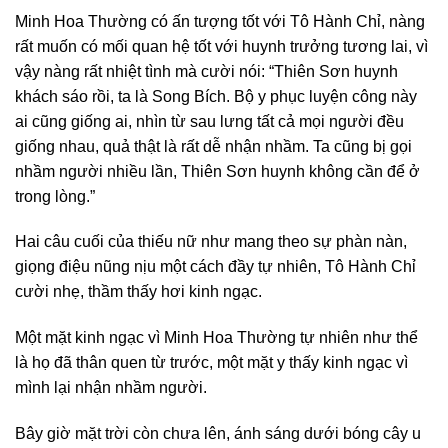
Minh Hoa Thường có ấn tượng tốt với Tô Hành Chỉ, nàng
rất muốn có mối quan hệ tốt với huynh trưởng tương lai, vì
vậy nàng rất nhiệt tình mà cười nói: “Thiên Sơn huynh
khách sáo rồi, ta là Song Bích. Bộ y phục luyện công này
ai cũng giống ai, nhìn từ sau lưng tất cả mọi người đều
giống nhau, quả thật là rất dễ nhận nhầm. Ta cũng bị gọi
nhầm người nhiều lần, Thiên Sơn huynh không cần để ở
trong lòng.”
Hai câu cuối của thiếu nữ như mang theo sự phàn nàn,
giọng điệu nũng nịu một cách đầy tự nhiên, Tô Hành Chỉ
cười nhẹ, thầm thấy hơi kinh ngạc.
Một mặt kinh ngạc vì Minh Hoa Thường tự nhiên như thể
là họ đã thân quen từ trước, một mặt y thấy kinh ngạc vì
mình lại nhận nhầm người.
Bây giờ mặt trời còn chưa lên, ánh sáng dưới bóng cây u