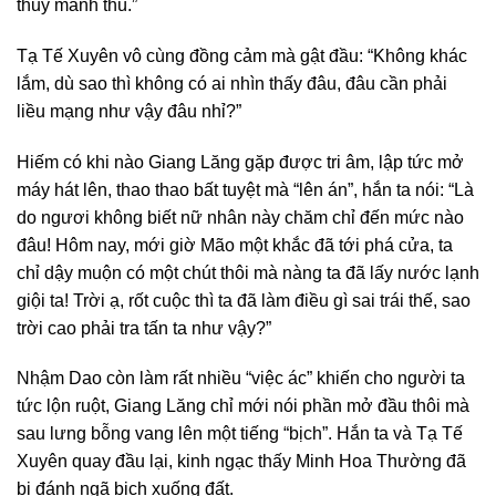
thủy mãnh thú.”
Tạ Tế Xuyên vô cùng đồng cảm mà gật đầu: “Không khác
lắm, dù sao thì không có ai nhìn thấy đâu, đâu cần phải
liều mạng như vậy đâu nhỉ?”
Hiếm có khi nào Giang Lăng gặp được tri âm, lập tức mở
máy hát lên, thao thao bất tuyệt mà “lên án”, hắn ta nói: “Là
do ngươi không biết nữ nhân này chăm chỉ đến mức nào
đâu! Hôm nay, mới giờ Mão một khắc đã tới phá cửa, ta
chỉ dậy muộn có một chút thôi mà nàng ta đã lấy nước lạnh
giội ta! Trời ạ, rốt cuộc thì ta đã làm điều gì sai trái thế, sao
trời cao phải tra tấn ta như vậy?”
Nhậm Dao còn làm rất nhiều “việc ác” khiến cho người ta
tức lộn ruột, Giang Lăng chỉ mới nói phần mở đầu thôi mà
sau lưng bỗng vang lên một tiếng “bịch”. Hắn ta và Tạ Tế
Xuyên quay đầu lại, kinh ngạc thấy Minh Hoa Thường đã
bị đánh ngã bịch xuống đất.