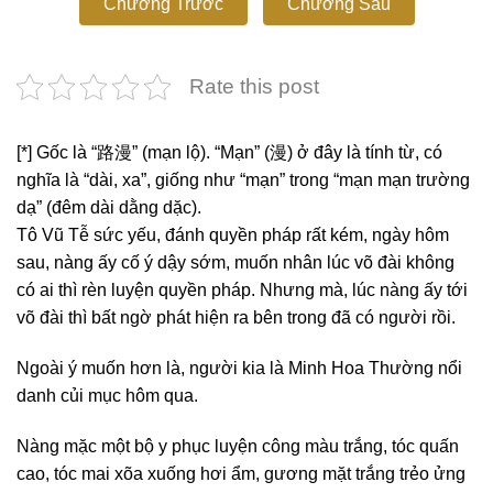
Chương Trước
Chương Sau
Rate this post
[*] Gốc là “路漫” (mạn lộ). “Mạn” (漫) ở đây là tính từ, có
nghĩa là “dài, xa”, giống như “mạn” trong “mạn mạn trường
dạ” (đêm dài dằng dặc).
Tô Vũ Tễ sức yếu, đánh quyền pháp rất kém, ngày hôm
sau, nàng ấy cố ý dậy sớm, muốn nhân lúc võ đài không
có ai thì rèn luyện quyền pháp. Nhưng mà, lúc nàng ấy tới
võ đài thì bất ngờ phát hiện ra bên trong đã có người rồi.
Ngoài ý muốn hơn là, người kia là Minh Hoa Thường nổi
danh củi mục hôm qua.
Nàng mặc một bộ y phục luyện công màu trắng, tóc quấn
cao, tóc mai xõa xuống hơi ẩm, gương mặt trắng trẻo ửng