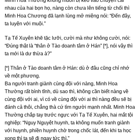
Minh Hoa Thường không muốn bị kéo vào chuyện cãi
nhau của hai bọn họ, nàng còn chưa lên tiếng từ chối thì
Minh Hoa Chương đã lạnh lùng mở miệng nói: “Đến đây,
ta luyện với muội.”
Tạ Tế Xuyên khẽ tặc lưỡi, cười mà như không cười, nói:
“Đúng thật là “thân ở Tào doanh tâm ở Hán” [*], nói vậy thì
ta mới là dư thừa à?”
[*] Thân ở Tào doanh tâm ở Hán: dù ở đâu cũng chỉ nhớ
về một phương.
Ba người tranh giành cùng đội với nàng, Minh Hoa
Thường rất bình tĩnh, dù sao thì, không cần biết nàng về
cùng đội với ai, vì có về cùng đội với ai thì nàng đều sẽ bị
đánh cả thôi, chẳng thà cứ tìm người mạnh nhất. Minh Hoa
Thường chắp tay trước ngực với Tạ Tế Xuyên, hai mắt tội
nghiệp: “Nguy Nguyệt huynh, ta không muốn tranh giành
với huynh, phiền huynh chờ trong chốc lát, đến khi ta học
xong thì ta sẽ đi ngay tức thì.”