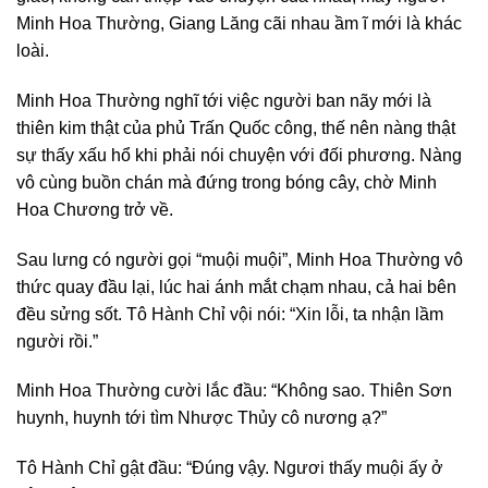
Minh Hoa Thường, Giang Lăng cãi nhau ầm ĩ mới là khác
loài.
Minh Hoa Thường nghĩ tới việc người ban nãy mới là
thiên kim thật của phủ Trấn Quốc công, thế nên nàng thật
sự thấy xấu hổ khi phải nói chuyện với đối phương. Nàng
vô cùng buồn chán mà đứng trong bóng cây, chờ Minh
Hoa Chương trở về.
Sau lưng có người gọi “muội muội”, Minh Hoa Thường vô
thức quay đầu lại, lúc hai ánh mắt chạm nhau, cả hai bên
đều sửng sốt. Tô Hành Chỉ vội nói: “Xin lỗi, ta nhận lầm
người rồi.”
Minh Hoa Thường cười lắc đầu: “Không sao. Thiên Sơn
huynh, huynh tới tìm Nhược Thủy cô nương ạ?”
Tô Hành Chỉ gật đầu: “Đúng vậy. Ngươi thấy muội ấy ở