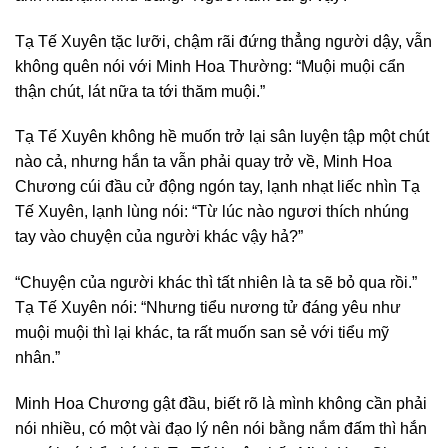
Tạ Tế Xuyên tặc lưỡi, chậm rãi đứng thẳng người dậy, vẫn
không quên nói với Minh Hoa Thường: “Muội muội cẩn
thận chút, lát nữa ta tới thăm muội.”
Tạ Tế Xuyên không hề muốn trở lại sân luyện tập một chút
nào cả, nhưng hắn ta vẫn phải quay trở về, Minh Hoa
Chương cúi đầu cử động ngón tay, lạnh nhạt liếc nhìn Tạ
Tế Xuyên, lạnh lùng nói: “Từ lúc nào ngươi thích nhúng
tay vào chuyện của người khác vậy hả?”
“Chuyện của người khác thì tất nhiên là ta sẽ bỏ qua rồi.”
Tạ Tế Xuyên nói: “Nhưng tiểu nương tử đáng yêu như
muội muội thì lại khác, ta rất muốn san sẻ với tiểu mỹ
nhân.”
Minh Hoa Chương gật đầu, biết rõ là mình không cần phải
nói nhiều, có một vài đạo lý nên nói bằng nắm đấm thì hắn