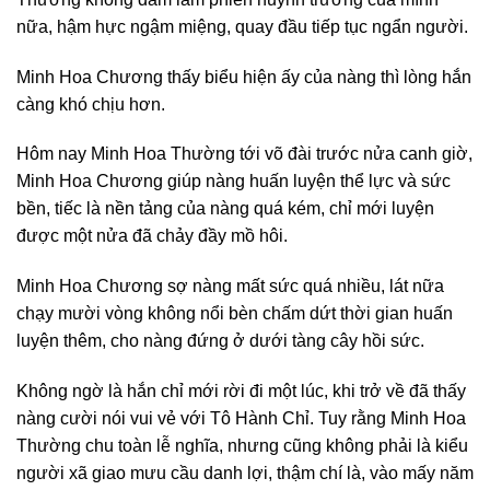
nữa, hậm hực ngậm miệng, quay đầu tiếp tục ngẩn người.
Minh Hoa Chương thấy biểu hiện ấy của nàng thì lòng hắn
càng khó chịu hơn.
Hôm nay Minh Hoa Thường tới võ đài trước nửa canh giờ,
Minh Hoa Chương giúp nàng huấn luyện thể lực và sức
bền, tiếc là nền tảng của nàng quá kém, chỉ mới luyện
được một nửa đã chảy đầy mồ hôi.
Minh Hoa Chương sợ nàng mất sức quá nhiều, lát nữa
chạy mười vòng không nổi bèn chấm dứt thời gian huấn
luyện thêm, cho nàng đứng ở dưới tàng cây hồi sức.
Không ngờ là hắn chỉ mới rời đi một lúc, khi trở về đã thấy
nàng cười nói vui vẻ với Tô Hành Chỉ. Tuy rằng Minh Hoa
Thường chu toàn lễ nghĩa, nhưng cũng không phải là kiểu
người xã giao mưu cầu danh lợi, thậm chí là, vào mấy năm