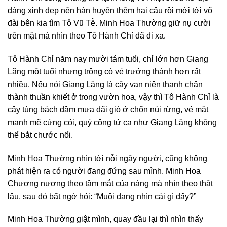
dàng xinh đẹp nên hàn huyên thêm hai câu rồi mới tới võ
đài bên kia tìm Tô Vũ Tễ. Minh Hoa Thường giữ nụ cười
trên mặt mà nhìn theo Tô Hành Chỉ đã đi xa.
Tô Hành Chỉ năm nay mười tám tuổi, chỉ lớn hơn Giang
Lăng một tuổi nhưng trông có vẻ trưởng thành hơn rất
nhiều. Nếu nói Giang Lăng là cây vạn niên thanh chân
thành thuần khiết ở trong vườn hoa, vậy thì Tô Hành Chỉ là
cây tùng bách dầm mưa dãi gió ở chốn núi rừng, vẻ mặt
mạnh mẽ cứng cỏi, quý công tử ca như Giang Lăng không
thể bắt chước nổi.
Minh Hoa Thường nhìn tới nỗi ngây người, cũng không
phát hiện ra có người đang đứng sau mình. Minh Hoa
Chương nương theo tầm mắt của nàng mà nhìn theo thật
lâu, sau đó bất ngờ hỏi: “Muội đang nhìn cái gì đấy?”
Minh Hoa Thường giật mình, quay đầu lại thì nhìn thấy