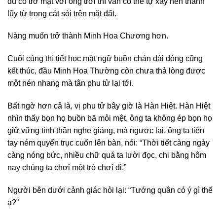
dù có trở mặt với ông trời thì vẫn có thể tự xây nên thành
lũy từ trong cát sỏi trên mặt đất.
Nàng muốn trở thành Minh Hoa Chương hơn.
Cuối cùng thì tiết học mật ngữ buồn chán dài dòng cũng
kết thúc, đầu Minh Hoa Thường còn chưa thả lòng được
một nén nhang mà tân phu tử lại tới.
Bất ngờ hơn cả là, vị phu tử bây giờ là Hàn Hiệt. Hàn Hiệt
nhìn thấy bọn họ buồn bã mỏi mệt, ông ta không ép bọn họ
giữ vững tinh thần nghe giảng, mà ngược lại, ông ta tiện
tay ném quyển trục cuốn lên bàn, nói: “Thời tiết càng ngày
càng nóng bức, nhiều chữ quá ta lười đọc, chi bằng hôm
nay chúng ta chơi một trò chơi đi.”
Người bên dưới cảnh giác hỏi lại: “Tướng quân có ý gì thế
ạ?”