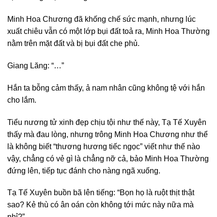
Minh Hoa Chương đã khống chế sức mạnh, nhưng lúc
xuất chiêu vẫn có một lớp bụi đất toả ra, Minh Hoa Thường
nằm trên mặt đất và bị bụi đất che phủ.
Giang Lăng: “…”
Hắn ta bỗng cảm thấy, ả nam nhân cũng không tệ với hắn
cho lắm.
Tiểu nương tử xinh đẹp chịu tội như thế này, Tạ Tế Xuyên
thấy mà đau lòng, nhưng trông Minh Hoa Chương như thể
là không biết “thương hương tiếc ngọc” viết như thế nào
vậy, chẳng có vẻ gì là chẳng nỡ cả, bảo Minh Hoa Thường
đứng lên, tiếp tục đánh cho nàng ngã xuống.
Tạ Tế Xuyên buồn bã lên tiếng: “Bọn họ là ruột thịt thật
sao? Kẻ thù có ân oán còn không tới mức này nữa mà
nhỉ?”