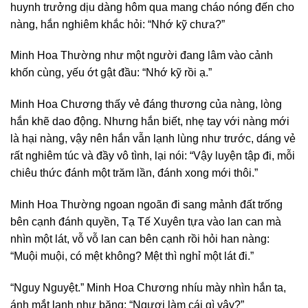
huynh trưởng dịu dàng hôm qua mang cháo nóng đến cho
nàng, hắn nghiêm khắc hỏi: “Nhớ kỹ chưa?”
Minh Hoa Thường như một người đang lâm vào cảnh
khốn cùng, yếu ớt gật đầu: “Nhớ kỹ rồi ạ.”
Minh Hoa Chương thấy vẻ đáng thương của nàng, lòng
hắn khẽ dao động. Nhưng hắn biết, nhẹ tay với nàng mới
là hại nàng, vậy nên hắn vẫn lạnh lùng như trước, dáng vẻ
rất nghiêm túc và đầy vô tình, lại nói: “Vậy luyện tập đi, mỗi
chiêu thức đánh một trăm lần, đánh xong mới thôi.”
Minh Hoa Thường ngoan ngoãn đi sang mảnh đất trống
bên cạnh đánh quyền, Tạ Tế Xuyên tựa vào lan can mà
nhìn một lát, vỗ vỗ lan can bên cạnh rồi hỏi han nàng:
“Muội muội, có mệt không? Mệt thì nghỉ một lát đi.”
“Nguy Nguyệt.” Minh Hoa Chương nhíu mày nhìn hắn ta,
ánh mắt lạnh như băng: “Ngươi làm cái gì vậy?”