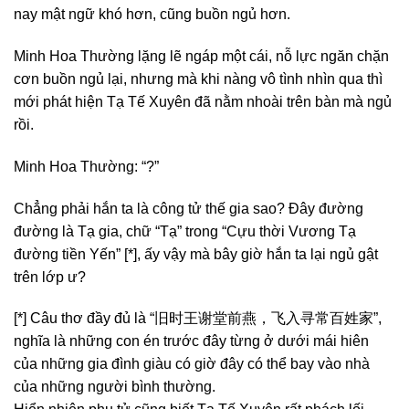
nay mật ngữ khó hơn, cũng buồn ngủ hơn.
Minh Hoa Thường lặng lẽ ngáp một cái, nỗ lực ngăn chặn
cơn buồn ngủ lại, nhưng mà khi nàng vô tình nhìn qua thì
mới phát hiện Tạ Tế Xuyên đã nằm nhoài trên bàn mà ngủ
rồi.
Minh Hoa Thường: “?”
Chẳng phải hắn ta là công tử thế gia sao? Đây đường
đường là Tạ gia, chữ “Tạ” trong “Cựu thời Vương Tạ
đường tiền Yến” [*], ấy vậy mà bây giờ hắn ta lại ngủ gật
trên lớp ư?
[*] Câu thơ đầy đủ là “旧时王谢堂前燕，飞入寻常百姓家”,
nghĩa là những con én trước đây từng ở dưới mái hiên
của những gia đình giàu có giờ đây có thể bay vào nhà
của những người bình thường.