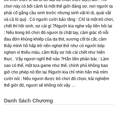
chơi này có bối cảnh là một thế giới đáng sợ, nơi người ta
phải cố gắng cầu sinh trước nhưng sinh vật kì dị, quái vật
và cả lũ quỷ . Có người cười bảo rằng : Chỉ là một trò chơi,
chết thì hồi sinh, sợ cái gì ?Người kia nghe vậy liền hỏi lại
: Nếu trong trò chơi đó ngươi bị chặt tay, cảm giác rõ nỗi
đau đớn khủng khiếp của da thịt, xương cốt bị cắt, cảm
thấy mình hô hấp trở nên nghẹt thở như có người bóp
nghẹn vì thiếu máu, cảm thấy sợ hãi cái chết như hiện
thực . Vậy ngươi nghĩ thế nào ?Hắn liền phản bác : Làm
sao có thể, một tựa game như thế, chính phủ không bao
giờ cho phép nó tồn tại !Người kia chỉ nhìn hắn mà mỉm
cười nói : Nếu ngươi được trò chơi đó chọn, trải nghiệm
thế giới đó, ngươi sẽ không nói vậy …
Danh Sách Chương