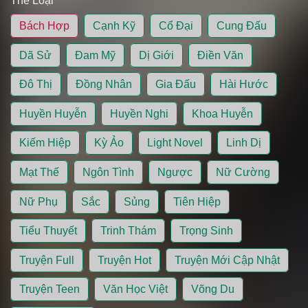
Thể Loại
Bách Hợp
Cạnh Kỹ
Cổ Đại
Cung Đấu
Dã Sử
Đam Mỹ
Dị Giới
Điền Văn
Đô Thị
Đồng Nhân
Gia Đấu
Hài Hước
Huyền Huyễn
Huyền Nghi
Khoa Huyễn
Kiếm Hiệp
Kỳ Ảo
Light Novel
Linh Dị
Mạt Thế
Ngôn Tình
Ngược
Nữ Cường
Nữ Phụ
Sắc
Sủng
Tiên Hiệp
Tiểu Thuyết
Trinh Thám
Trọng Sinh
Truyện Full
Truyện Hot
Truyện Mới Cập Nhật
Truyện Teen
Văn Học Việt
Võng Du