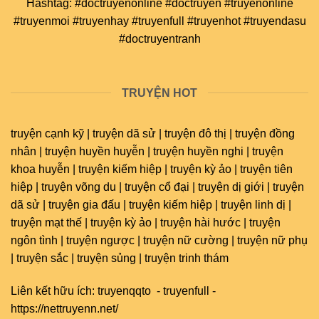
Hashtag: #doctruyenonline #doctruyen #truyenonline
#truyenmoi #truyenhay #truyenfull #truyenhot #truyendasu
#doctruyentranh
TRUYỆN HOT
truyện cạnh kỹ | truyện dã sử | truyện đô thị | truyện đồng
nhân | truyện huyền huyễn | truyện huyền nghi | truyện
khoa huyễn | truyện kiếm hiệp | truyện kỳ ảo | truyện tiên
hiệp | truyện võng du | truyện cổ đại | truyện dị giới | truyện
dã sử | truyện gia đấu | truyện kiếm hiệp | truyện linh dị |
truyện mạt thế | truyện kỳ ảo | truyện hài hước | truyện
ngôn tình | truyện ngược | truyện nữ cường | truyện nữ phụ
| truyện sắc | truyện sủng | truyện trinh thám
Liên kết hữu ích:
truyenqqto
-
truyenfull
-
https://nettruyenn.net/