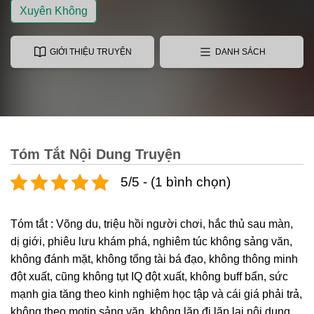
Xuyên Không
GIỚI THIỆU TRUYỆN
DANH SÁCH
Tóm Tắt Nội Dung Truyện
5/5 - (1 bình chọn)
Tóm tắt : Võng du, triệu hồi người chơi, hắc thủ sau màn,
dị giới, phiêu lưu khám phá, nghiêm túc không sảng văn,
không đánh mặt, không tổng tài bá đạo, không thông minh
đột xuất, cũng không tụt IQ đột xuất, không buff bẩn, sức
mạnh gia tăng theo kinh nghiệm học tập và cái giá phải trả,
không theo motip sảng văn, không lặp đi lặp lại nội dung