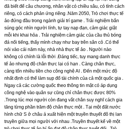
đã biết để câu chương, nhân vật có chiều sâu, có tính cách
riêng, có cách phản ứng riêng .Năm 2050, Trò chơi thực tế
ảo đứng đầu trong ngành giải trí game . Trải nghiệm bắn
súng góc nhìn người lính, tự tay nạp đạn, cảm giác giật
mỗi khi khai hỏa . Trải nghiệm cảm giác của cầu thủ bóng
đá nổi tiếng, thấy mình chạy như bay trên sân cỏ .Có thể
nói vào cái năm này, nhà nhà thực tế ảo . Người nào
không có chính là lỗi thời .Đáng tiếc, tuy mang danh thực
tế ảo nhưng độ chân thực lại có hạn . Càng chân thực,
càng tốn nhiều tiền cho công nghệ AI . Đến một mức độ
nhất định có thể làm sụp đổ tài chính của cả một quốc gia .
Ngay cả các cường quốc theo thông tin mật có áp dụng
công nghệ vào quân sự cũng chỉ chân thực được 80%
.Trong lúc mọi người còn đang vắt chân suy nghĩ cách gia
tăng từng phần trăm độ chân thực một . Tại một đất nước
hình chữ S ở châu á xuất hiện một truyền thuyết đô thị lan
truyền giữa mọi người với nhau .Truyền thuyết kể về một
trò chơi thực tế ảo bí ẩn đạt độ chân thực tuyệt đối . Trò