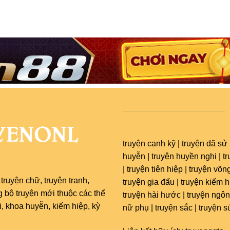
truyện cạnh kỹ | truyện dã sử 
huyễn | truyện huyền nghi | t
| truyện tiên hiệp | truyện võng
c
truyện chữ
,
truyện tranh
,
truyện gia đấu | truyện kiếm hi
g bộ truyện mới thuộc các thể
truyện hài hước | truyện ngôn
 khoa huyễn, kiếm hiệp, kỳ
nữ phụ | truyện sắc | truyện s