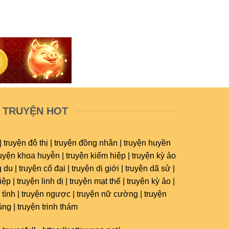
TRUYỆN HOT
| truyện đô thị | truyện đồng nhân | truyện huyền
ruyện khoa huyễn | truyện kiếm hiệp | truyện kỳ ảo
 du | truyện cổ đại | truyện dị giới | truyện dã sử |
ệp | truyện linh dị | truyện mạt thế | truyện kỳ ảo |
 tình | truyện ngược | truyện nữ cường | truyện
ủng | truyện trinh thám