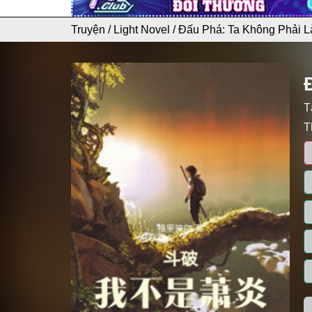
Truyện
/
Light Novel
/
Đấu Phá: Ta Không Phải L
T
T