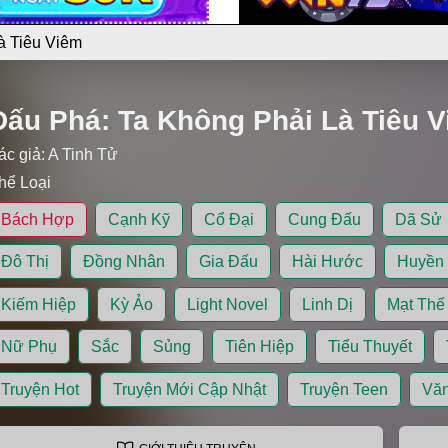
à Tiêu Viêm
Đấu Phá: Ta Không Phải Là Tiêu 
ác giả:
A Tinh Tử
hể Loại
Bách Hợp
Cạnh Kỹ
Cổ Đại
Cung Đấu
Dã Sử
Đô Thị
Đồng Nhân
Gia Đấu
Hài Hước
Huyền
Kiếm Hiệp
Kỳ Ảo
Light Novel
Linh Dị
Mạt Thế
Nữ Phụ
Sắc
Sủng
Tiên Hiệp
Tiểu Thuyết
Truyện Hot
Truyện Mới Cập Nhật
Truyện Teen
Văn