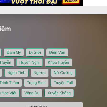
Viêm
Đam Mỹ
Dị Giới
Điền Văn
 Huyễn
Huyền Nghi
Khoa Huyễn
Ngôn Tình
Ngược
Nữ Cường
Trinh Thám
Trọng Sinh
Truyện Full
 Học Việt
Võng Du
Xuyên Không