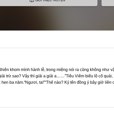
GIỚI THIỆU TRUYỆN
hiên khom mình hành lễ, trong miệng nói ra cũng không như vậ
i trừ sao? Vậy thì giải a giải a……”Tiêu Viêm biểu lộ cổ quái
c hẹn ba năm.“Ngươi, ta!”“Thế nào? Ký tên đồng ý bây giờ liền có