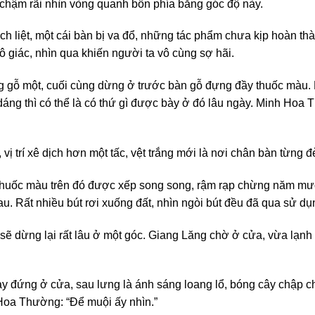
 chậm rãi nhìn vòng quanh bốn phía bằng góc độ này.
ịch liệt, một cái bàn bị va đổ, những tác phẩm chưa kịp hoàn thà
vô giác, nhìn qua khiến người ta vô cùng sợ hãi.
 gỗ một, cuối cùng dừng ở trước bàn gỗ đựng đầy thuốc màu. 
 dáng thì có thể là có thứ gì được bày ở đó lâu ngày. Minh Hoa 
 vị trí xê dịch hơn một tấc, vệt trắng mới là nơi chân bàn từng đ
huốc màu trên đó được xếp song song, rậm rạp chừng năm mươ
 Rất nhiều bút rơi xuống đất, nhìn ngòi bút đều đã qua sử dụ
sẽ dừng lại rất lâu ở một góc. Giang Lăng chờ ở cửa, vừa lạn
 đứng ở cửa, sau lưng là ánh sáng loang lổ, bóng cây chập c
Hoa Thường: “Để muội ấy nhìn.”