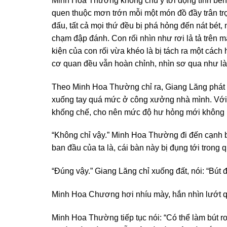
Minh Hoa Thường không chú ý tới động tĩnh bên 
quen thuộc mơn trớn mỗi một món đồ đầy trân trọ
đấu, tất cả mọi thứ đều bị phá hỏng đến nát bét
chạm đập đánh. Con rối nhìn như rơi lả tả trên m
kiện của con rối vừa khéo là bị tách ra một các
cơ quan đều vẫn hoàn chỉnh, nhìn sơ qua như là
Theo Minh Hoa Thường chỉ ra, Giang Lăng phát hi
xuống tay quá mức ở công xưởng nhà mình. Với 
khống chế, cho nên mức độ hư hỏng mới không 
“Không chỉ vậy.” Minh Hoa Thường đi đến cạnh b
ban đầu của ta là, cái bàn này bị đụng tới trong
“Đúng vậy.” Giang Lăng chỉ xuống đất, nói: “Bút đ
Minh Hoa Chương hơi nhíu mày, hắn nhìn lướt qua 
Minh Hoa Thường tiếp tục nói: “Có thể làm bút 