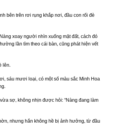
nh bên trên rơi rụng khắp nơi, đầu con rối đè
Nàng xoay người nhìn xuống mặt đất, cách đó
Thường lần tìm theo cái bàn, cũng phát hiện vết
è lên.
i, sáu mươi loại, có một số màu sắc Minh Hoa
ng.
h vừa sợ, không nhịn được hỏi: “Nàng đang làm
hờn, nhưng hắn không hề bị ảnh hưởng, từ đầu