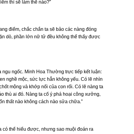
điểm thì sẽ làm thế nào?”
rang điểm, chắc chắn ta sẽ bảo các nàng đóng
dặn dò, phần lớn nữ tử đều không thể thấy được
 ngu ngốc. Minh Hoa Thường trực tiếp kết luận:
quen nghề mộc, sức lực hẳn không yếu. Có lẽ nhìn
 chốt mộng và khớp nối của con rối. Có lẽ nàng ta
áo thù ai đó. Nàng ta cố ý phá hoại công xưởng,
 tổn thất nào không cách nào sửa chữa.”
a có thể hiểu được, nhưng sao muội đoán ra