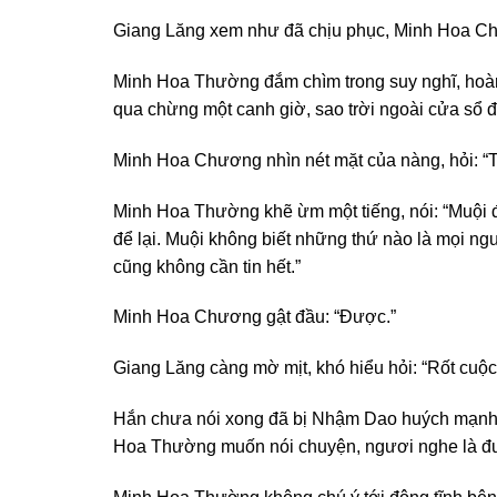
Giang Lăng xem như đã chịu phục, Minh Hoa Chươ
Minh Hoa Thường đắm chìm trong suy nghĩ, hoàn to
qua chừng một canh giờ, sao trời ngoài cửa sổ đã
Minh Hoa Chương nhìn nét mặt của nàng, hỏi: “T
Minh Hoa Thường khẽ ừm một tiếng, nói: “Muội đã
để lại. Muội không biết những thứ nào là mọi ngư
cũng không cần tin hết.”
Minh Hoa Chương gật đầu: “Được.”
Giang Lăng càng mờ mịt, khó hiểu hỏi: “Rốt cuộc
Hắn chưa nói xong đã bị Nhậm Dao huých mạnh c
Hoa Thường muốn nói chuyện, ngươi nghe là đ