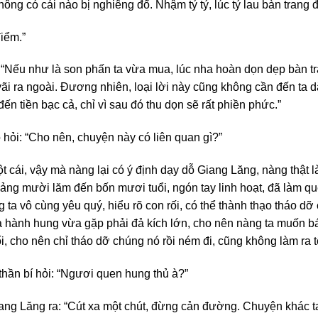
ông có cái nào bị nghiêng đổ. Nhậm tỷ tỷ, lúc tỷ lau bàn trang 
iểm.”
“Nếu như là son phấn ta vừa mua, lúc nha hoàn dọn dẹp bàn t
vãi ra ngoài. Đương nhiên, loại lời này cũng không cần đến ta 
ến tiền bạc cả, chỉ vì sau đó thu dọn sẽ rất phiền phức.”
hỏi: “Cho nên, chuyện này có liên quan gì?”
ái, vậy mà nàng lại có ý định dạy dỗ Giang Lăng, nàng thật là
hoảng mười lăm đến bốn mươi tuổi, ngón tay linh hoạt, đã làm 
g ta vô cùng yêu quý, hiểu rõ con rối, có thể thành thạo tháo dỡ
ta hành hung vừa gặp phải đả kích lớn, cho nên nàng ta muốn b
ối, cho nên chỉ tháo dỡ chúng nó rồi ném đi, cũng không làm ra
thần bí hỏi: “Ngươi quen hung thủ à?”
ang Lăng ra: “Cút xa một chút, đừng cản đường. Chuyện khác t