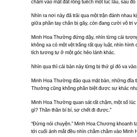
chằm vào mặt đất rỗng tuếch một lúc lâu, sau đó
Nhìn ra nơi này đã trải qua một trận đánh nhau k
giữa phần tay chân bị gãy, còn đang cười vô tri 
Minh Hoa Thường đứng dậy, nhìn từng cái tượng
không xa có một vệt trắng rất quy luật, nhìn hình
tích tương tự ở một góc hẻo lánh khác.
Nhìn qua thì cái bàn này từng bị thứ gì đó va vào,
Minh Hoa Thường đảo qua mặt bàn, những đĩa t
Thường cũng không phân biệt được sự khác nhau.
Minh Hoa Thường quan sát rất chậm, một số lúc 
gì? Thần thần bí bí, sợ chết đi được.”
“Đừng nói chuyện.” Minh Hoa Chương khoanh tay
tới cuối ánh mắt đều nhìn chằm chằm vào Minh 