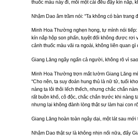
thuốc màu này đi, mỗi một cái đều đậy kín nắp, kh
Nhậm Dao âm trầm nói: “Ta không có bàn trang đ
Minh Hoa Thường nghẹn họng, tự mình nói tiếp: 
kín nắp hộp son phấn, tuyệt đối không được rơi 
cảnh thuốc màu vãi ra ngoài, không liên quan gì đ
Giang Lăng ngây ngẩn cả người, không rõ vì sao 
Minh Hoa Thường trợn mắt lườm Giang Lăng một c
“Cho nên, ta suy đoán hung thủ là nữ tử, tuổi k
nàng ta lôi thôi lếch thếch, nhưng chắc chắn nàn
rất buồn khổ, cô độc, chắc chắn trước khi nàng 
nhưng lại không đành lòng thật sự làm hại con r
Giang Lăng hoàn toàn ngây dại, một lát sau mới 
Nhậm Dao thật sự là không nhịn nổi nữa, đẩy Gi