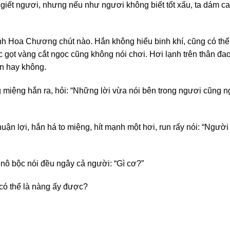
iết ngươi, nhưng nếu như ngươi không biết tốt xấu, ta dám cam
h Hoa Chương chút nào. Hắn không hiểu binh khí, cũng có thể
c gọt vàng cắt ngọc cũng không nói chơi. Hơi lạnh trên thân đ
n hay không.
 miệng hắn ra, hỏi: “Những lời vừa nói bên trong ngươi cũng
ận lợi, hắn há to miệng, hít mạnh một hơi, run rẩy nói: “Người
nô bộc nói đều ngây cả người: “Gì cơ?”
có thể là nàng ấy được?