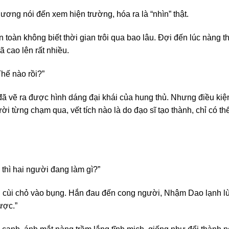
ng nói đến xem hiện trường, hóa ra là “nhìn” thật.
àn không biết thời gian trôi qua bao lâu. Đợi đến lúc nàng thoá
 cao lên rất nhiều.
hế nào rồi?”
 vẽ ra được hình dáng đại khái của hung thủ. Nhưng điều kiện 
ời từng chạm qua, vết tích nào là do đạo sĩ tạo thành, chỉ có t
 thì hai người đang làm gì?”
ùi chỏ vào bụng. Hắn đau đến cong người, Nhậm Dao lạnh lùn
ược.”