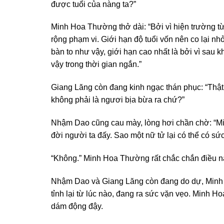
được tuổi của nàng ta?”
Minh Hoa Thường thở dài: “Bởi vì hiện trường từ
rộng phạm vi. Giới hạn độ tuổi vốn nên co lại nh
bàn to như vậy, giới hạn cao nhất là bởi vì sau
vậy trong thời gian ngắn.”
Giang Lăng còn đang kinh ngạc thán phục: “Thậ
không phải là ngươi bịa bừa ra chứ?”
Nhậm Dao cũng cau mày, lòng hơi chần chờ: “Min
đời người ta đấy. Sao một nữ tử lại có thể có sức
“Không.” Minh Hoa Thường rất chắc chắn điều nà
Nhậm Dao và Giang Lăng còn đang do dự, Minh H
tỉnh lại từ lúc nào, đang ra sức vặn vẹo. Minh Ho
dám động đậy.