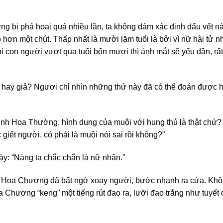
ng bị phá hoại quá nhiều lần, ta không dám xác định dấu vết nào
ỏ hơn một chút. Thấp nhất là mười lăm tuổi là bởi vì nữ hài tử 
 khi con người vượt qua tuổi bốn mươi thì ánh mắt sẽ yếu dần, 
t hay giả? Ngươi chỉ nhìn những thứ này đã có thể đoán được 
h Hoa Thường, hình dung của muội với hung thủ là thật chứ? 
 giết người, có phải là muội nói sai rồi không?”
y: “Nàng ta chắc chắn là nữ nhân.”
oa Chương đã bất ngờ xoay người, bước nhanh ra cửa. Không b
a Chương “keng” một tiếng rút đao ra, lưỡi đao trắng như tuyết 