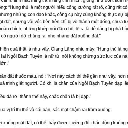
cạnh, ánh mắt nàng trầm lắng tĩnh mịch, giống như đổi thành n
ng: “Hung thủ là một người hiểu công xưởng rất rõ, cũng rất có
, nhưng những con đao khắc, công cụ này cũng không thực sự bị
ặt đất, nhưng vải vóc bên trên chỉ bị vò thành một đống, chưa t
h hoàn chỉnh, những khớp nối đầu chốt lẽ ra là dễ dàng bị phá 
 có người dỡ chúng ra, nhẹ nhàng đặt xuống đất.”
ện quả thật là như vậy. Giang Lăng nhíu mày: “Hung thủ là ng
lại Ngỗi Bạch Tuyên là nữ tử, nói không chừng sức lực của n
lớn.”
àn đặt thuốc màu, nói: “Nơi này cách thi thể gần như vậy, hơn
 quá trình giết người. Có khi là chân của Ngỗi Bạch Tuyên đạp lê
ều đã rơi thành thế này, chắc chắn là bị đạp.”
vị trí thi thể và cái bàn, sắc mặt chậm rãi trầm xuống.
rơi xuống mặt đất, có thể thấy được cường độ chấn động khôn