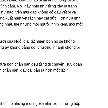
gười khác, chậm chạp đi lại trong công xưởng,
 tình cảm. Nơi này nhìn như từng xảy ra tranh
 hư hao, trên mũi dao không có dấu vết bị va
ừng xuất hiện vết rách hay cắt đứt. Hơn nữa linh
hỏng nhất, thế nhưng mọi người nhìn xem, mỗi một
ười của Ngỗi gia, tất nhiên bọn họ sẽ không
àng ấy không bằng đối phương, nhanh chóng bị
 nữa bốn chân bàn đều từng di chuyển, suy đoán
n chân bàn, đẩy cái bàn ra hơn một tấc.”
g nhỏ, thế nhưng mọi người nhìn xem những hộp