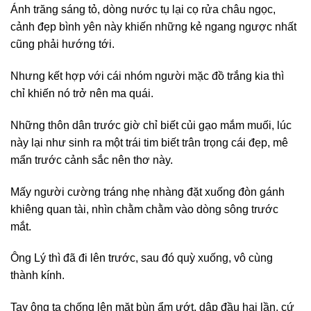
Ánh trăng sáng tỏ, dòng nước tụ lại cọ rửa châu ngọc,
cảnh đẹp bình yên này khiến những kẻ ngang ngược nhất
cũng phải hướng tới.
Nhưng kết hợp với cái nhóm người mặc đồ trắng kia thì
chỉ khiến nó trở nên ma quái.
Những thôn dân trước giờ chỉ biết củi gạo mắm muối, lúc
này lại như sinh ra một trái tim biết trân trọng cái đẹp, mê
mẩn trước cảnh sắc nên thơ này.
Mấy người cường tráng nhẹ nhàng đặt xuống đòn gánh
khiêng quan tài, nhìn chằm chằm vào dòng sông trước
mắt.
Ông Lý thì đã đi lên trước, sau đó quỳ xuống, vô cùng
thành kính.
Tay ông ta chống lên mặt bùn ẩm ướt, dập đầu hai lần, cứ