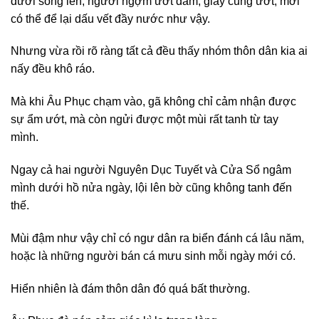
dưới sông lên, người ngợm ướt đẫm, giày cũng ướt, mới
có thể để lại dấu vết đầy nước như vậy.
Nhưng vừa rồi rõ ràng tất cả đều thấy nhóm thôn dân kia ai
nấy đều khô ráo.
Mà khi Âu Phục chạm vào, gã không chỉ cảm nhận được
sự ẩm ướt, mà còn ngửi được một mùi rất tanh từ tay
mình.
Ngay cả hai người Nguyên Dục Tuyết và Cửa Sổ ngâm
mình dưới hồ nửa ngày, lội lên bờ cũng không tanh đến
thế.
Mùi đậm như vậy chỉ có ngư dân ra biển đánh cá lâu năm,
hoặc là những người bán cá mưu sinh mỗi ngày mới có.
Hiển nhiên là đám thôn dân đó quá bất thường.