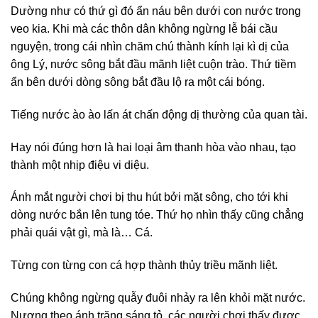
Dường như có thứ gì đó ẩn náu bên dưới con nước trong
veo kia. Khi mà các thôn dân không ngừng lễ bái cầu
nguyện, trong cái nhìn chăm chú thành kính lại kì dị của
ông Lý, nước sông bắt đầu mãnh liệt cuộn trào. Thứ tiềm
ẩn bên dưới dòng sông bắt đầu lộ ra một cái bóng.
Tiếng nước ào ào lấn át chấn động dị thường của quan tài.
Hay nói đúng hơn là hai loại âm thanh hòa vào nhau, tạo
thành một nhịp điệu vi diệu.
Ánh mắt người chơi bị thu hút bởi mặt sông, cho tới khi
dòng nước bắn lên tung tóe. Thứ họ nhìn thấy cũng chẳng
phải quái vật gì, mà là… Cá.
Từng con từng con cá hợp thành thủy triều mãnh liệt.
Chúng không ngừng quẫy đuôi nhảy ra lên khỏi mặt nước.
Nương theo ánh trăng sáng tỏ, các người chơi thấy được