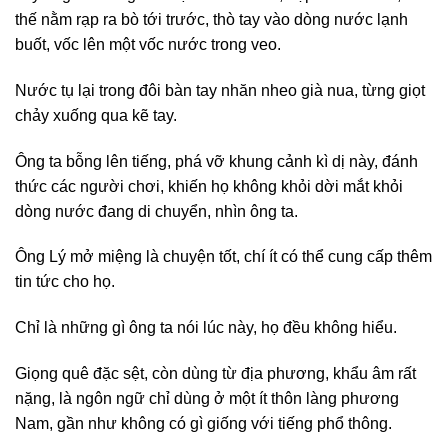
thế nằm rạp ra bò tới trước, thò tay vào dòng nước lạnh
buốt, vốc lên một vốc nước trong veo.
Nước tụ lại trong đôi bàn tay nhăn nheo già nua, từng giọt
chảy xuống qua kẽ tay.
Ông ta bỗng lên tiếng, phá vỡ khung cảnh kì dị này, đánh
thức các người chơi, khiến họ không khỏi dời mắt khỏi
dòng nước đang di chuyển, nhìn ông ta.
Ông Lý mở miệng là chuyện tốt, chí ít có thể cung cấp thêm
tin tức cho họ.
Chỉ là những gì ông ta nói lúc này, họ đều không hiểu.
Giọng quê đặc sệt, còn dùng từ địa phương, khẩu âm rất
nặng, là ngôn ngữ chỉ dùng ở một ít thôn làng phương
Nam, gần như không có gì giống với tiếng phổ thông.