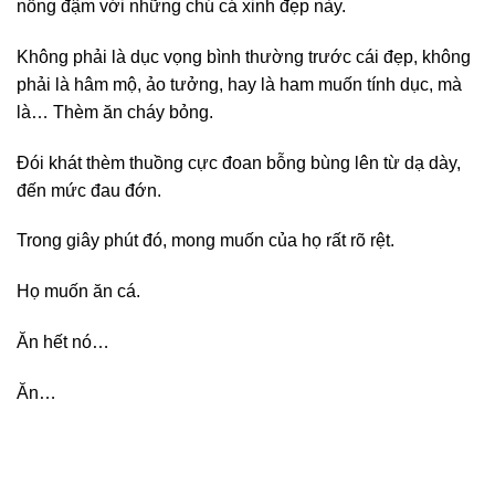
nồng đậm với những chú cá xinh đẹp này.
Không phải là dục vọng bình thường trước cái đẹp, không
phải là hâm mộ, ảo tưởng, hay là ham muốn tính dục, mà
là… Thèm ăn cháy bỏng.
Đói khát thèm thuồng cực đoan bỗng bùng lên từ dạ dày,
đến mức đau đớn.
Trong giây phút đó, mong muốn của họ rất rõ rệt.
Họ muốn ăn cá.
Ăn hết nó…
Ăn…