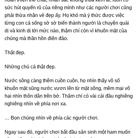
sức hút quyến rũ của riêng mình như các người chơi cũng
phải thừa nhận vẻ đẹp ấy. Họ khó mà ý thức được việc
từng con cá sống sờ sờ biến thành người là chuyện quái
dị và kinh dị tới mức nào, thậm chí còn vì khuôn mặt của
chúng mà thần hồn điên đảo.
Thật đẹp.
Những chú cá thật đẹp.
Nước sông càng thêm cuồn cuộn, họ nhìn thấy vô số
khuôn mặt sũng nước vươn lên từ mặt sông, mềm mại vô
hại nhìn thôn dân trên bờ. Thậm chí có vài cái đầu nghiêng
nghiêng nhìn về phía nơi xa.
… Bọn chúng nhìn về phía các người chơi.
Ngay sau đó, người chơi bắt đầu sản sinh một ham muốn