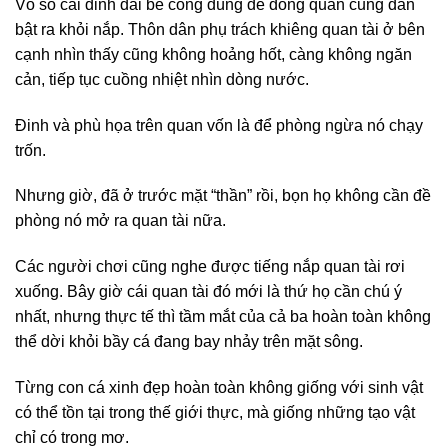
Vô số cái đinh dài bẻ cong dùng để đóng quan cũng dần
bật ra khỏi nắp. Thôn dân phụ trách khiêng quan tài ở bên
cạnh nhìn thấy cũng không hoảng hốt, càng không ngăn
cản, tiếp tục cuồng nhiệt nhìn dòng nước.
Đinh và phù họa trên quan vốn là để phòng ngừa nó chạy
trốn.
Nhưng giờ, đã ở trước mặt “thần” rồi, bọn họ không cần đề
phòng nó mở ra quan tài nữa.
Các người chơi cũng nghe được tiếng nắp quan tài rơi
xuống. Bây giờ cái quan tài đó mới là thứ họ cần chú ý
nhất, nhưng thực tế thì tầm mắt của cả ba hoàn toàn không
thể dời khỏi bầy cá đang bay nhảy trên mặt sông.
Từng con cá xinh đẹp hoàn toàn không giống với sinh vật
có thể tồn tại trong thế giới thực, mà giống những tạo vật
chỉ có trong mơ.