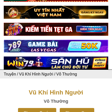
Truyện
/
Vũ Khí Hình Người
/
Vô Thường
Vũ Khí Hình Người
Vô Thường