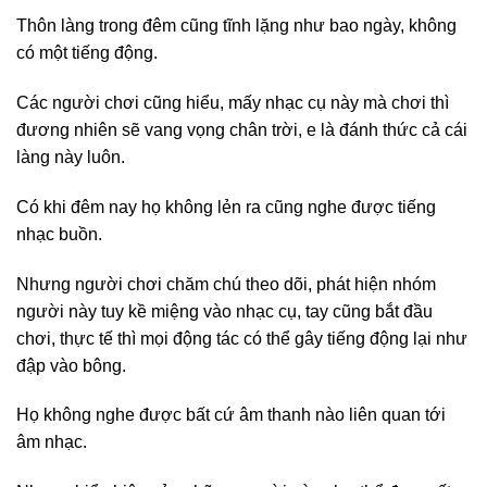
Thôn làng trong đêm cũng tĩnh lặng như bao ngày, không
có một tiếng động.
Các người chơi cũng hiểu, mấy nhạc cụ này mà chơi thì
đương nhiên sẽ vang vọng chân trời, e là đánh thức cả cái
làng này luôn.
Có khi đêm nay họ không lẻn ra cũng nghe được tiếng
nhạc buồn.
Nhưng người chơi chăm chú theo dõi, phát hiện nhóm
người này tuy kề miệng vào nhạc cụ, tay cũng bắt đầu
chơi, thực tế thì mọi động tác có thể gây tiếng động lại như
đập vào bông.
Họ không nghe được bất cứ âm thanh nào liên quan tới
âm nhạc.