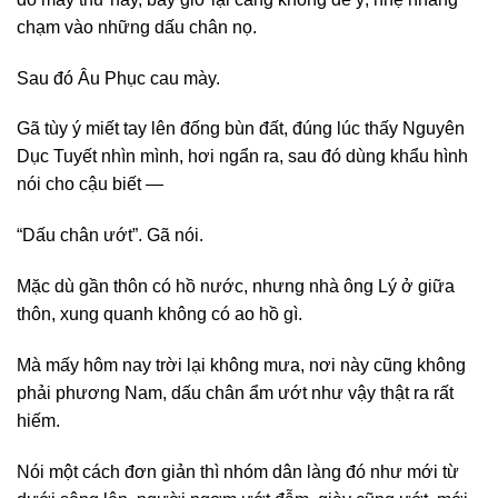
chạm vào những dấu chân nọ.
Sau đó Âu Phục cau mày.
Gã tùy ý miết tay lên đống bùn đất, đúng lúc thấy Nguyên
Dục Tuyết nhìn mình, hơi ngẩn ra, sau đó dùng khẩu hình
nói cho cậu biết —
“Dấu chân ướt”. Gã nói.
Mặc dù gần thôn có hồ nước, nhưng nhà ông Lý ở giữa
thôn, xung quanh không có ao hồ gì.
Mà mấy hôm nay trời lại không mưa, nơi này cũng không
phải phương Nam, dấu chân ẩm ướt như vậy thật ra rất
hiếm.
Nói một cách đơn giản thì nhóm dân làng đó như mới từ