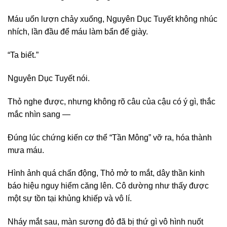
Máu uốn lượn chảy xuống, Nguyên Dục Tuyết không nhúc
nhích, lần đầu để máu làm bẩn đế giày.
“Ta biết.”
Nguyên Dục Tuyết nói.
Thỏ nghe được, nhưng không rõ câu của cậu có ý gì, thắc
mắc nhìn sang —
Đúng lúc chứng kiến cơ thể “Tần Mông” vỡ ra, hóa thành
mưa máu.
Hình ảnh quá chấn động, Thỏ mở to mắt, dây thần kinh
báo hiệu nguy hiểm căng lên. Cô dường như thấy được
một sự tồn tại khủng khiếp và vô lí.
Nháy mắt sau, màn sương đỏ đã bị thứ gì vô hình nuốt