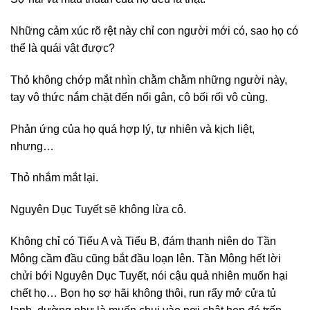
Những cảm xúc rõ rệt này chỉ con người mới có, sao họ có
thể là quái vật được?
Thỏ không chớp mắt nhìn chằm chằm những người này,
tay vô thức nắm chặt đến nổi gân, cô bối rối vô cùng.
Phản ứng của họ quá hợp lý, tự nhiên và kịch liệt,
nhưng…
Thỏ nhắm mắt lại.
Nguyên Dục Tuyết sẽ không lừa cô.
Không chỉ có Tiểu A và Tiểu B, đám thanh niên do Tần
Mông cầm đầu cũng bắt đầu loạn lên. Tần Mông hết lời
chửi bới Nguyên Dục Tuyết, nói cậu quả nhiên muốn hại
chết họ… Bọn họ sợ hãi không thôi, run rẩy mở cửa tủ