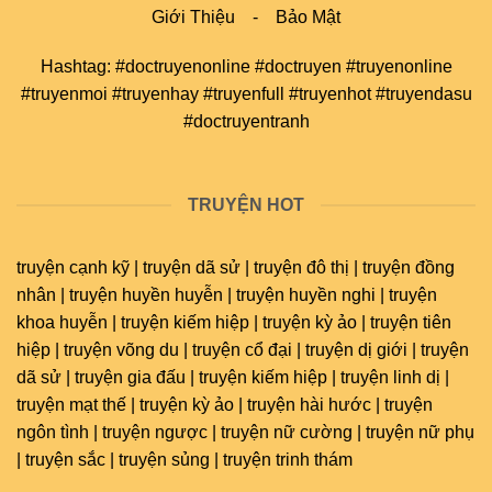
Giới Thiệu
-
Bảo Mật
Hashtag: #doctruyenonline #doctruyen #truyenonline
#truyenmoi #truyenhay #truyenfull #truyenhot #truyendasu
#doctruyentranh
TRUYỆN HOT
truyện cạnh kỹ | truyện dã sử | truyện đô thị | truyện đồng
nhân | truyện huyền huyễn | truyện huyền nghi | truyện
khoa huyễn | truyện kiếm hiệp | truyện kỳ ảo | truyện tiên
hiệp | truyện võng du | truyện cổ đại | truyện dị giới | truyện
dã sử | truyện gia đấu | truyện kiếm hiệp | truyện linh dị |
truyện mạt thế | truyện kỳ ảo | truyện hài hước | truyện
ngôn tình | truyện ngược | truyện nữ cường | truyện nữ phụ
| truyện sắc | truyện sủng | truyện trinh thám