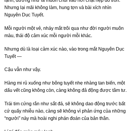
lạnh, dường như là muốn chui vào nơi chật hẹp đó trốn.
Nhưng lại mãi không làm, hung tợn và bài xích nhìn
Nguyên Dục Tuyết.
Mỗi người một vẻ, nháy mắt trôi qua như đời người muôn
màu, thái độ cảm xúc mỗi người mỗi khác.
Nhưng dù là loại cảm xúc nào, vào trong mắt Nguyên Dục
Tuyết —
Cậu vẫn như vậy.
Hàng mi rủ xuống như bông tuyết nhẹ nhàng tan biến, một
dấu vết cũng không còn, càng không đả động được tâm tư.
Trái tim cứng rắn như sắt đá, sẽ không dao động trước bất
cứ quấy nhiễu nào, càng sẽ không vì phản ứng của những
“người” này mà hoài nghi phán đoán của bản thân.