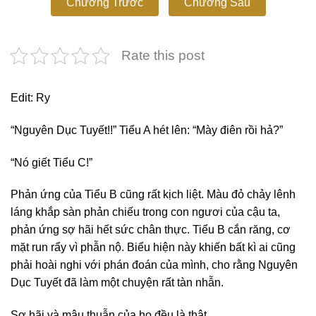
Chương Trước
Chương Sau
Rate this post
Edit: Ry
“Nguyên Dục Tuyết!!” Tiểu A hét lên: “Mày điên rồi hả?”
“Nó giết Tiểu C!”
Phản ứng của Tiểu B cũng rất kịch liệt. Màu đỏ chảy lênh
láng khắp sàn phản chiếu trong con ngươi của cậu ta,
phản ứng sợ hãi hết sức chân thực. Tiểu B cắn răng, cơ
mặt run rẩy vì phẫn nộ. Biểu hiện này khiến bất kì ai cũng
phải hoài nghi với phán đoán của mình, cho rằng Nguyên
Dục Tuyết đã làm một chuyện rất tàn nhẫn.
Sợ hãi và mâu thuẫn của họ đều là thật.