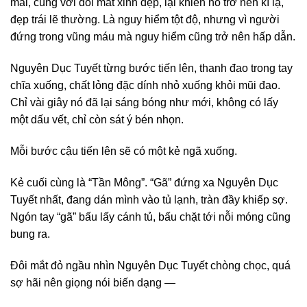
mai, cùng với đôi mắt xinh đẹp, lại khiến nó trở nên kì lạ,
đẹp trái lẽ thường. Là nguy hiểm tột độ, nhưng vì người
đứng trong vũng máu mà nguy hiểm cũng trở nên hấp dẫn.
Nguyên Dục Tuyết từng bước tiến lên, thanh đao trong tay
chĩa xuống, chất lỏng đặc dính nhỏ xuống khỏi mũi đao.
Chỉ vài giây nó đã lại sáng bóng như mới, không có lấy
một dấu vết, chỉ còn sát ý bén nhọn.
Mỗi bước cậu tiến lên sẽ có một kẻ ngã xuống.
Kẻ cuối cùng là “Tần Mông”. “Gã” đứng xa Nguyên Dục
Tuyết nhất, đang dán mình vào tủ lạnh, tràn đầy khiếp sợ.
Ngón tay “gã” bấu lấy cánh tủ, bấu chặt tới nỗi móng cũng
bung ra.
Đôi mắt đỏ ngầu nhìn Nguyên Dục Tuyết chòng chọc, quá
sợ hãi nên giọng nói biến dạng —