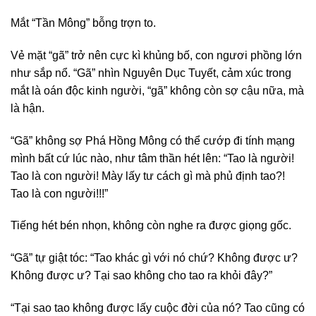
Mắt “Tần Mông” bỗng trợn to.
Vẻ mặt “gã” trở nên cực kì khủng bố, con ngươi phồng lớn
như sắp nổ. “Gã” nhìn Nguyên Dục Tuyết, cảm xúc trong
mắt là oán độc kinh người, “gã” không còn sợ cậu nữa, mà
là hận.
“Gã” không sợ Phá Hồng Mông có thể cướp đi tính mạng
mình bất cứ lúc nào, như tâm thần hét lên: “Tao là người!
Tao là con người! Mày lấy tư cách gì mà phủ định tao?!
Tao là con người!!!”
Tiếng hét bén nhọn, không còn nghe ra được giọng gốc.
“Gã” tự giật tóc: “Tao khác gì với nó chứ? Không được ư?
Không được ư? Tại sao không cho tao ra khỏi đây?”
“Tại sao tao không được lấy cuộc đời của nó? Tao cũng có