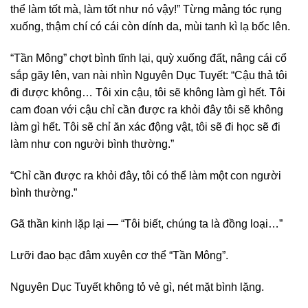
thể làm tốt mà, làm tốt như nó vậy!” Từng mảng tóc rụng
xuống, thậm chí có cái còn dính da, mùi tanh kì lạ bốc lên.
“Tần Mông” chợt bình tĩnh lại, quỳ xuống đất, nâng cái cổ
sắp gãy lên, van nài nhìn Nguyên Dục Tuyết: “Cậu thả tôi
đi được không… Tôi xin cậu, tôi sẽ không làm gì hết. Tôi
cam đoan với cậu chỉ cần được ra khỏi đây tôi sẽ không
làm gì hết. Tôi sẽ chỉ ăn xác động vật, tôi sẽ đi học sẽ đi
làm như con người bình thường.”
“Chỉ cần được ra khỏi đây, tôi có thể làm một con người
bình thường.”
Gã thần kinh lặp lại — “Tôi biết, chúng ta là đồng loại…”
Lưỡi đao bạc đâm xuyên cơ thể “Tần Mông”.
Nguyên Dục Tuyết không tỏ vẻ gì, nét mặt bình lặng.