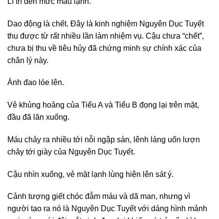
Lí trí đến mức máu lạnh.
Dao động là chết. Đây là kinh nghiệm Nguyên Dục Tuyết
thu được từ rất nhiều lần làm nhiệm vụ. Cậu chưa “chết”,
chưa bị thu về tiêu hủy đã chứng minh sự chính xác của
chân lý này.
Ánh đao lóe lên.
Vẻ khủng hoảng của Tiểu A và Tiểu B đọng lại trên mặt,
đầu đã lăn xuống.
Máu chảy ra nhiều tới nỗi ngập sàn, lênh láng uốn lượn
chảy tới giày của Nguyên Dục Tuyết.
Cậu nhìn xuống, vẻ mặt lạnh lùng hiện lên sát ý.
Cảnh tượng giết chóc đẫm máu và dã man, nhưng vì
người tạo ra nó là Nguyên Dục Tuyết với dáng hình mảnh