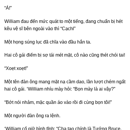
“Á!”
William đau đến mức quát to một tiếng, đang chuẩn bị hét
kêu vệ sĩ bên ngoài vào thì “Cạchl”
Một họng súng lục đã chĩa vào đầu hắn ta.
Hai cô gái điếm bị sợ tái mét mặt, cô nào cũng thét chói tai!
“Xoẹt xoẹt!”
Một tên đàn ông mang mặt nạ cầm dao, lần lượt chém ngất
hai cô gái. ‘William nhíu mày hỏi: “Bọn mày là ai vậy?”
“Bớt nói nhảm, mặc quần áo vào rồi đi cùng bọn tôi!”
Một người đàn ông ra lệnh.
‘William cố giữ bình tĩnh: “Cha tao chính là Tướng Bruce,