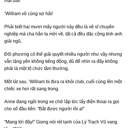
mặt đất!
‘William vô cùng sợ hãi!
Phải biết hai mươi mấy người này đều là vệ sĩ chuyên
nghiệp mà cha hắn ta mời về, tất cả đều đặc công tinh anh
giải ngũ.
Đối phương có thể giải quyết nhiều người như vậy nhưng
vẫn lặng yên không tiếng động, đủ để nhìn ra đây không
phải là một tổ chức tầm thường.
Một lát sau. ‘William bị đưa ra khỏi club, cuối cùng lên một
chiếc xe hơi rất sang trọng.
Anne đang ngồi trong xe chờ lập tức lấy điện thoại ra gọi
cho số đầu tiên: “Bắt được người rồi ạ!”
“Mang tới đây!” Giọng nói rét lạnh của Lý Trạch Vũ vang