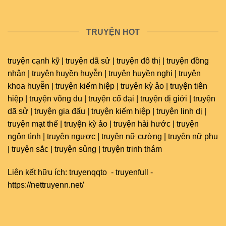
TRUYỆN HOT
truyện cạnh kỹ | truyện dã sử | truyện đô thị | truyện đồng
nhân | truyện huyền huyễn | truyện huyền nghi | truyện
khoa huyễn | truyện kiếm hiệp | truyện kỳ ảo | truyện tiên
hiệp | truyện võng du | truyện cổ đại | truyện dị giới | truyện
dã sử | truyện gia đấu | truyện kiếm hiệp | truyện linh dị |
truyện mạt thế | truyện kỳ ảo | truyện hài hước | truyện
ngôn tình | truyện ngược | truyện nữ cường | truyện nữ phụ
| truyện sắc | truyện sủng | truyện trinh thám
Liên kết hữu ích:
truyenqqto
-
truyenfull
-
https://nettruyenn.net/