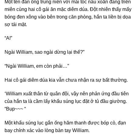
Một tên đàn ông trung niên với mái tóc nâu xoăn đang triền
miên cùng hai cô gái ăn mặc diêm dúa. Đột nhiên thấy mấy
bóng đen xông vào bên trong căn phòng, hắn ta liền bị dọa
sợ tái mặt.
“A!”
Ngài William, sao ngài dừng lại thế?”
“Ngài William, em còn phải…”
Hai cô gái diêm dúa kia vẫn chưa nhận ra sự bất thường.
‘William xuất thân từ quân đội, vậy nên phản ứng đầu tiên
của hắn ta là cầm lấy khẩu súng lục đặt ở tủ đầu giường.
“Bụp~~~ “
Một khẩu súng lục gắn ống hãm thanh được bóp cò, đạn
bay chính xác vào lòng bàn tay William.