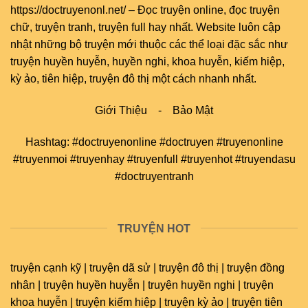
https://doctruyenonl.net/
–
Đọc truyện online
, đọc
truyện
chữ
,
truyện tranh
,
truyện full
hay nhất. Website luôn cập
nhật những bộ truyện mới thuộc các thể loại đặc sắc như
truyện huyền huyễn, huyền nghi, khoa huyễn, kiếm hiệp,
kỳ ảo, tiên hiệp, truyện đô thị một cách nhanh nhất.
Giới Thiệu
-
Bảo Mật
Hashtag: #doctruyenonline #doctruyen #truyenonline
#truyenmoi #truyenhay #truyenfull #truyenhot #truyendasu
#doctruyentranh
TRUYỆN HOT
truyện cạnh kỹ | truyện dã sử | truyện đô thị | truyện đồng
nhân | truyện huyền huyễn | truyện huyền nghi | truyện
khoa huyễn | truyện kiếm hiệp | truyện kỳ ảo | truyện tiên