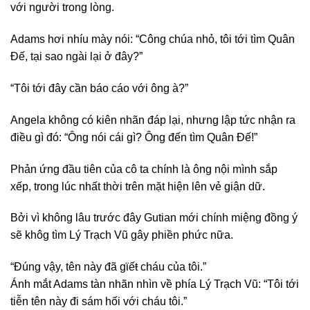
với người trong lòng.
Adams hơi nhíu mày nói: “Công chúa nhỏ, tôi tới tìm Quân
Đế, tại sao ngài lại ở đây?”
“Tôi tới đây cần báo cáo với ông à?”
Angela không có kiên nhãn đáp lại, nhưng lập tức nhận ra
điều gì đó: “Ông nói cái gì? Ông đến tìm Quân Đế!”
Phản ứng đầu tiên của cô ta chính là ông nội mình sắp
xếp, trong lúc nhất thời trên mặt hiện lên vẻ giận dữ.
Bởi vì không lâu trước đây Gutian mới chính miệng đồng ý
sẽ khôg tìm Lý Trạch Vũ gây phiền phức nữa.
“Đúng vậy, tên này đã gϊếŧ cháu của tôi.”
Ánh mắt Adams tàn nhãn nhìn về phía Lý Trạch Vũ: “Tôi tới
tiễn tên này đi sám hối với cháu tôi.”