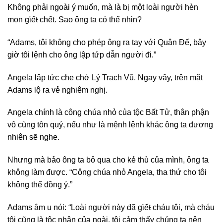
Không phải ngoài ý muốn, mà là bị một loài người hèn
mọn gϊếŧ chết. Sao ông ta có thể nhịn?
“Adams, tôi không cho phép ông ra tay với Quân Đế, bây
giờ tôi lệnh cho ông lập tứp dẫn người đi.”
Angela lập tức che chở Lý Trạch Vũ. Ngay vậy, trên mặt
Adams lộ ra vẻ nghiêm nghị.
Angela chính là công chúa nhỏ của tộc Bất Tử, thân phận
vô cùng tôn quý, nếu như là mệnh lệnh khác ông ta đương
nhiên sẽ nghe.
Nhưng mà bảo ông ta bỏ qua cho kẻ thù của mình, ông ta
không làm được. “Công chúa nhỏ Angela, tha thứ cho tôi
không thể đồng ý.”
Adams âm u nói: “Loài người này đã gϊếŧ cháu tôi, mà cháu
tôi cũng là tộc nhân của ngài, tôi cảm thấy chúng ta nên