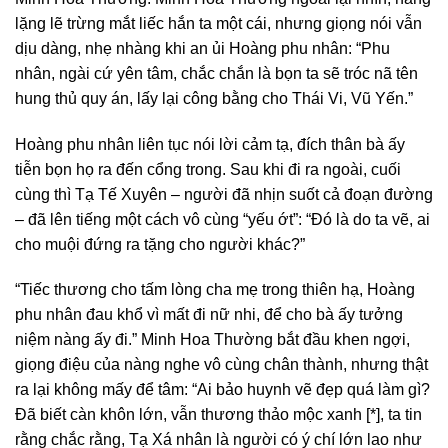
lặng lẽ trừng mắt liếc hắn ta một cái, nhưng giọng nói vẫn
dịu dàng, nhẹ nhàng khi an ủi Hoàng phu nhân: “Phu
nhân, ngài cứ yên tâm, chắc chắn là bọn ta sẽ tróc nã tên
hung thủ quy án, lấy lại công bằng cho Thái Vi, Vũ Yến.”
Hoàng phu nhân liên tục nói lời cảm tạ, đích thân bà ấy
tiễn bọn họ ra đến cổng trong. Sau khi đi ra ngoài, cuối
cùng thì Tạ Tế Xuyên – người đã nhịn suốt cả đoạn đường
– đã lên tiếng một cách vô cùng “yếu ớt”: “Đó là do ta vẽ, ai
cho muội đứng ra tặng cho người khác?”
“Tiếc thương cho tấm lòng cha mẹ trong thiên hạ, Hoàng
phu nhân đau khổ vì mất đi nữ nhi, để cho bà ấy tưởng
niệm nàng ấy đi.” Minh Hoa Thường bắt đầu khen ngợi,
giọng điệu của nàng nghe vô cùng chân thành, nhưng thật
ra lại không mấy để tâm: “Ai bảo huynh vẽ đẹp quá làm gì?
Đã biết càn khôn lớn, vẫn thương thảo mộc xanh [*], ta tin
rằng chắc rằng, Tạ Xá nhân là người có ý chí lớn lao như