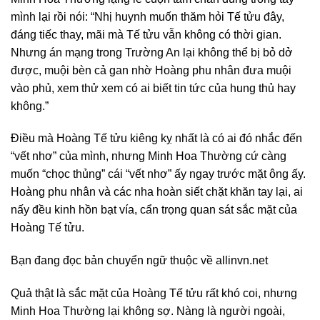
mình lại rồi nói: “Nhị huynh muốn thăm hỏi Tế tửu đây,
đáng tiếc thay, mãi mà Tế tửu vẫn không có thời gian.
Nhưng án mạng trong Trường An lại không thể bị bỏ dở
được, muội bèn cả gan nhờ Hoàng phu nhân đưa muội
vào phủ, xem thử xem có ai biết tin tức của hung thủ hay
không.”
Điều mà Hoàng Tế tửu kiêng kỵ nhất là có ai đó nhắc đến
“vết nhơ” của mình, nhưng Minh Hoa Thường cứ càng
muốn “chọc thủng” cái “vết nhơ” ấy ngay trước mặt ông ấy.
Hoàng phu nhân và các nha hoàn siết chặt khăn tay lại, ai
nấy đều kinh hồn bạt vía, cẩn trọng quan sát sắc mặt của
Hoàng Tế tửu.
Bạn đang đọc bản chuyển ngữ thuộc về allinvn.net
Quả thật là sắc mặt của Hoàng Tế tửu rất khó coi, nhưng
Minh Hoa Thường lại không sợ. Nàng là người ngoài,