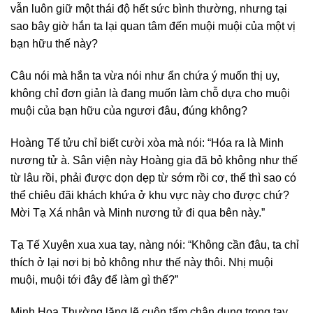
vẫn luôn giữ một thái độ hết sức bình thường, nhưng tại
sao bây giờ hắn ta lại quan tâm đến muội muội của một vị
bạn hữu thế này?
Câu nói mà hắn ta vừa nói như ẩn chứa ý muốn thị uy,
không chỉ đơn giản là đang muốn làm chỗ dựa cho muội
muội của bạn hữu của ngươi đâu, đúng không?
Hoàng Tế tửu chỉ biết cười xòa mà nói: “Hóa ra là Minh
nương tử à. Sân viện này Hoàng gia đã bỏ không như thế
từ lâu rồi, phải được dọn dẹp từ sớm rồi cơ, thế thì sao có
thể chiêu đãi khách khứa ở khu vực này cho được chứ?
Mời Tạ Xá nhân và Minh nương tử đi qua bên này.”
Tạ Tế Xuyên xua xua tay, nàng nói: “Không cần đâu, ta chỉ
thích ở lại nơi bị bỏ không như thế này thôi. Nhị muội
muội, muội tới đây để làm gì thế?”
Minh Hoa Thường lặng lẽ cuộn tấm chân dung trong tay