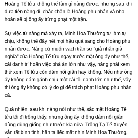
Hoàng Tế tửu không thể làm gì nàng được, nhưng sau khi
đưa tiễn nàng đi, chắc chắn là Hoàng phu nhân và nha
hoàn sẽ bị ông ấy trừng phạt một trận.
Sự việc từ nàng mà xảy ra, Minh Hoa Thường tự làm tự
chịu, không thể đẩy hết mọi hậu quả sang cho Hoàng phu
nhân được. Nàng cứ muốn vạch trần sự “giả nhân giả
nghĩa” của Hoàng Tế tửu ngay trước mặt ông ấy như thế,
cái danh trì hoãn việc phá án lớn như vậy, nàng phải xem
thử xem Tế tửu còn dám nổi giận hay không. Nếu như ông
ấy không dám gánh chịu một cái tội danh lớn như thế, vậy
thì ông ấy không có lý do gì để trách phạt Hoàng phu nhân
cả.
Quả nhiên, sau khi nàng nói như thế, sắc mặt Hoàng Tế
tửu tối đi trông thấy, nhưng ông ấy không dám nổi giận
đùng đùng giống như trước kia nữa. Trông Tạ Tế Xuyên
vẫn rất bình tĩnh, hắn ta liếc mắt nhìn Minh Hoa Thường,