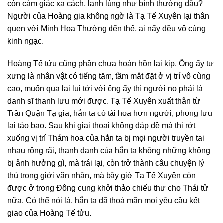
còn cảm giác xa cách, lạnh lùng như bình thường đâu?
Người của Hoàng gia không ngờ là Tạ Tế Xuyên lại thân
quen với Minh Hoa Thường đến thế, ai nấy đều vô cùng
kinh ngạc.
Hoàng Tế tửu cũng phần chưa hoàn hồn lại kịp. Ông ấy tự
xưng là nhân vật có tiếng tăm, tầm mắt đặt ở vị trí vô cùng
cao, muốn qua lại lui tới với ông ấy thì người nọ phải là
danh sĩ thanh lưu mới được. Tạ Tế Xuyên xuất thân từ
Trần Quận Tạ gia, hắn ta có tài hoa hơn người, phong lưu
lại táo bạo. Sau khi giai thoại không đáp đề mà thi rớt
xuống vị trí Thám hoa của hắn ta bị mọi người truyền tai
nhau rộng rãi, thanh danh của hắn ta không những không
bị ảnh hưởng gì, mà trái lại, còn trở thành câu chuyện lý
thú trong giới văn nhân, mà bây giờ Tạ Tế Xuyên còn
được ở trong Đông cung khởi thảo chiếu thư cho Thái tử
nữa. Có thể nói là, hắn ta đã thoả mãn mọi yêu cầu kết
giao của Hoàng Tế tửu.