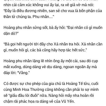
nhịn cái cảm xúc không vui ấy lại, ra vẻ giả vờ mà nói:
“Đây là điều đương nhiên, san sẻ cho vua là bổn phận của
thần tử chúng ta. Phu nhân…”
Hoàng phu nhân sửng sốt, bà ấy hỏi: “Đại nhân có gì muốn
dặn dò?”
“Bà gọi hết người tới đây cho Xá nhân tra hỏi. Xá nhân cần
gì, muốn hỏi gì, các bà cũng hãy hợp tác hết sức.”
Hoàng phu nhân lặng lẽ nhìn ông ấy một cái, sau đó cụp
mắt xuống, dùng dáng vẻ dịu dàng, ngoan ngoãn ấy mà
đáp lời: “Vâng.”
Có được sự cho phép của gia chủ là Hoàng Tế tửu, cuối
cùng Minh Hoa Thường cũng không cần phải lo sợ mình
sẽ “giấu đầu lòi đuôi” nữa. Nàng hỏi mấy nha hoàn rồi
chậm rãi phác họa ra dáng vẻ của Vũ Yến.