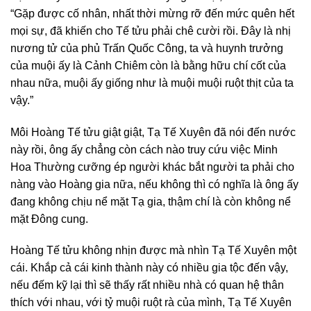
“Gặp được cố nhân, nhất thời mừng rỡ đến mức quên hết
mọi sự, đã khiến cho Tế tửu phải chê cười rồi. Đây là nhị
nương tử của phủ Trấn Quốc Công, ta và huynh trưởng
của muội ấy là Cảnh Chiêm còn là bằng hữu chí cốt của
nhau nữa, muội ấy giống như là muội muội ruột thịt của ta
vậy.”
Môi Hoàng Tế tửu giật giật, Tạ Tế Xuyên đã nói đến nước
này rồi, ông ấy chẳng còn cách nào truy cứu việc Minh
Hoa Thường cưỡng ép người khác bắt người ta phải cho
nàng vào Hoàng gia nữa, nếu không thì có nghĩa là ông ấy
đang không chịu nể mặt Tạ gia, thậm chí là còn không nể
mặt Đông cung.
Hoàng Tế tửu không nhịn được mà nhìn Tạ Tế Xuyên một
cái. Khắp cả cái kinh thành này có nhiều gia tộc đến vậy,
nếu đếm kỹ lại thì sẽ thấy rất nhiều nhà có quan hệ thân
thích với nhau, với tỷ muội ruột rà của mình, Tạ Tế Xuyên