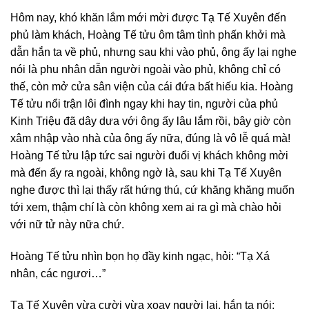
Hôm nay, khó khăn lắm mới mời được Tạ Tế Xuyên đến
phủ làm khách, Hoàng Tế tửu ôm tâm tình phấn khởi mà
dẫn hắn ta về phủ, nhưng sau khi vào phủ, ông ấy lại nghe
nói là phu nhân dẫn người ngoài vào phủ, không chỉ có
thế, còn mở cửa sân viện của cái đứa bất hiếu kia. Hoàng
Tế tửu nổi trận lôi đình ngay khi hay tin, người của phủ
Kinh Triệu đã dây dưa với ông ấy lâu lắm rồi, bây giờ còn
xâm nhập vào nhà của ông ấy nữa, đúng là vô lễ quá mà!
Hoàng Tế tửu lập tức sai người đuổi vị khách không mời
mà đến ấy ra ngoài, không ngờ là, sau khi Tạ Tế Xuyên
nghe được thì lại thấy rất hứng thú, cứ khăng khăng muốn
tới xem, thậm chí là còn không xem ai ra gì mà chào hỏi
với nữ tử này nữa chứ.
Hoàng Tế tửu nhìn bọn họ đầy kinh ngạc, hỏi: “Tạ Xá
nhân, các ngươi…”
Tạ Tế Xuyên vừa cười vừa xoay người lại, hắn ta nói: