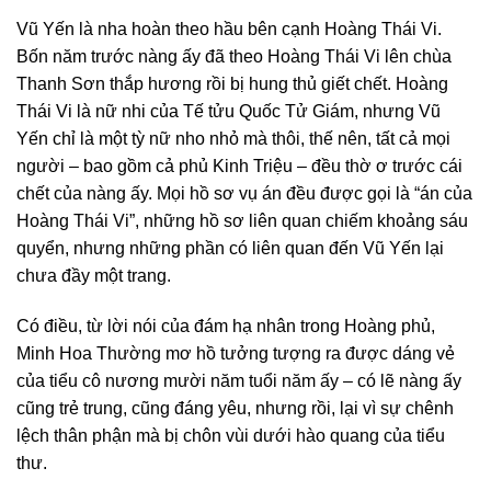
Vũ Yến là nha hoàn theo hầu bên cạnh Hoàng Thái Vi.
Bốn năm trước nàng ấy đã theo Hoàng Thái Vi lên chùa
Thanh Sơn thắp hương rồi bị hung thủ giết chết. Hoàng
Thái Vi là nữ nhi của Tế tửu Quốc Tử Giám, nhưng Vũ
Yến chỉ là một tỳ nữ nho nhỏ mà thôi, thế nên, tất cả mọi
người – bao gồm cả phủ Kinh Triệu – đều thờ ơ trước cái
chết của nàng ấy. Mọi hồ sơ vụ án đều được gọi là “án của
Hoàng Thái Vi”, những hồ sơ liên quan chiếm khoảng sáu
quyển, nhưng những phần có liên quan đến Vũ Yến lại
chưa đầy một trang.
Có điều, từ lời nói của đám hạ nhân trong Hoàng phủ,
Minh Hoa Thường mơ hồ tưởng tượng ra được dáng vẻ
của tiểu cô nương mười năm tuổi năm ấy – có lẽ nàng ấy
cũng trẻ trung, cũng đáng yêu, nhưng rồi, lại vì sự chênh
lệch thân phận mà bị chôn vùi dưới hào quang của tiểu
thư.