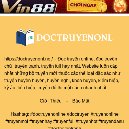
https://doctruyenonl.net/
–
Đọc truyện online
, đọc
truyện
chữ
,
truyện tranh
,
truyện full
hay nhất. Website luôn cập
nhật những bộ truyện mới thuộc các thể loại đặc sắc như
truyện huyền huyễn, huyền nghi, khoa huyễn, kiếm hiệp,
kỳ ảo, tiên hiệp, truyện đô thị một cách nhanh nhất.
Giới Thiệu
-
Bảo Mật
Hashtag: #doctruyenonline #doctruyen #truyenonline
#truyenmoi #truyenhay #truyenfull #truyenhot #truyendasu
#doctruyentranh