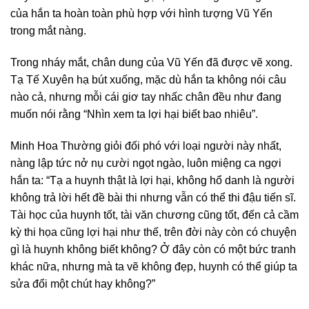
của hắn ta hoàn toàn phù hợp với hình tượng Vũ Yến
trong mắt nàng.
Trong nháy mắt, chân dung của Vũ Yến đã được vẽ xong.
Tạ Tế Xuyên hạ bút xuống, mặc dù hắn ta không nói câu
nào cả, nhưng mỗi cái giơ tay nhấc chân đều như đang
muốn nói rằng “Nhìn xem ta lợi hại biết bao nhiêu”.
Minh Hoa Thường giỏi đối phó với loại người này nhất,
nàng lập tức nở nụ cười ngọt ngào, luôn miệng ca ngợi
hắn ta: “Tạ a huynh thật là lợi hại, không hổ danh là người
không trả lời hết đề bài thi nhưng vẫn có thể thi đậu tiến sĩ.
Tài học của huynh tốt, tài văn chương cũng tốt, đến cả cầm
kỳ thi họa cũng lợi hại như thế, trên đời này còn có chuyện
gì là huynh không biết không? Ở đây còn có một bức tranh
khác nữa, nhưng mà ta vẽ không đẹp, huynh có thể giúp ta
sửa đổi một chút hay không?”