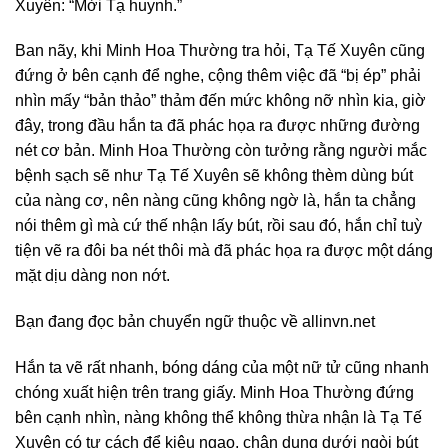
Xuyên: “Mời Tạ huynh.”
Ban nãy, khi Minh Hoa Thường tra hỏi, Tạ Tế Xuyên cũng
đứng ở bên cạnh để nghe, cộng thêm việc đã “bị ép” phải
nhìn mấy “bản thảo” thảm đến mức không nỡ nhìn kia, giờ
đây, trong đầu hắn ta đã phác họa ra được những đường
nét cơ bản. Minh Hoa Thường còn tưởng rằng người mắc
bệnh sạch sẽ như Tạ Tế Xuyên sẽ không thèm dùng bút
của nàng cơ, nên nàng cũng không ngờ là, hắn ta chẳng
nói thêm gì mà cứ thế nhận lấy bút, rồi sau đó, hắn chỉ tuỳ
tiện vẽ ra đôi ba nét thôi mà đã phác họa ra được một dáng
mặt dịu dàng non nớt.
Bạn đang đọc bản chuyển ngữ thuộc về allinvn.net
Hắn ta vẽ rất nhanh, bóng dáng của một nữ tử cũng nhanh
chóng xuất hiện trên trang giấy. Minh Hoa Thường đứng
bên cạnh nhìn, nàng không thể không thừa nhận là Tạ Tế
Xuyên có tư cách để kiêu ngạo, chân dung dưới ngòi bút