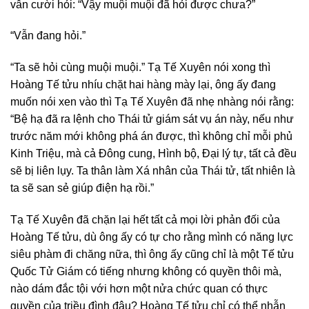
vẫn cười hỏi: “Vậy muội muội đã hỏi được chưa?”
“Vẫn đang hỏi.”
“Ta sẽ hỏi cùng muội muội.” Tạ Tế Xuyên nói xong thì
Hoàng Tế tửu nhíu chặt hai hàng mày lại, ông ấy đang
muốn nói xen vào thì Tạ Tế Xuyên đã nhẹ nhàng nói rằng:
“Bệ hạ đã ra lệnh cho Thái tử giám sát vụ án này, nếu như
trước năm mới không phá án được, thì không chỉ mỗi phủ
Kinh Triệu, mà cả Đông cung, Hình bộ, Đại lý tự, tất cả đều
sẽ bị liên lụy. Ta thân làm Xá nhân của Thái tử, tất nhiên là
ta sẽ san sẻ giúp điện hạ rồi.”
Tạ Tế Xuyên đã chặn lại hết tất cả mọi lời phản đối của
Hoàng Tế tửu, dù ông ấy có tự cho rằng mình có năng lực
siêu phàm đi chăng nữa, thì ông ấy cũng chỉ là một Tế tửu
Quốc Tử Giám có tiếng nhưng không có quyền thôi mà,
nào dám đắc tội với hơn một nửa chức quan có thực
quyền của triều đình đâu? Hoàng Tế tửu chỉ có thể nhẫn