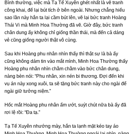
Bình thường, việc mà Tạ Tế Xuyên ghét nhất là vẽ tranh
công khai, để lại bút tích ở bên ngoài. Nhưng chẳng hiểu
sao lần này hắn ta lại cầm bút lên, vẽ lại bức tranh Hoàng
Thái Vi mà Minh Hoa Thường đã vẽ. Giờ đây, bức tranh
chân dung ấy không chỉ giống thần thái, mà đến cả dáng
vẻ cũng giống người thật vô cùng.
Sau khi Hoàng phu nhân nhìn thấy thì thật sự là bà ấy
cũng không dám tin vào mắt mình, Minh Hoa Thường thấy
Hoàng phu nhân nhìn chằm chằm vào bức chân dung,
nàng bèn nói: “Phu nhân, xin nén bi thương. Đợi đến khi
vụ án này xong xuôi, ta sẽ tặng bức tranh này cho ngài để
ngài giữ tưởng niệm.”
Hốc mắt Hoàng phu nhân ẩm ướt, suýt chút nữa bà ấy đã
rơi lệ rồi: “Đa tạ.”
Tạ Tế Xuyên nhướng mày, hắn ta lạnh mặt kéo tay áo
Minh Hoa Thường. Minh Hoa Thường ngoái lại nhìn, nàng