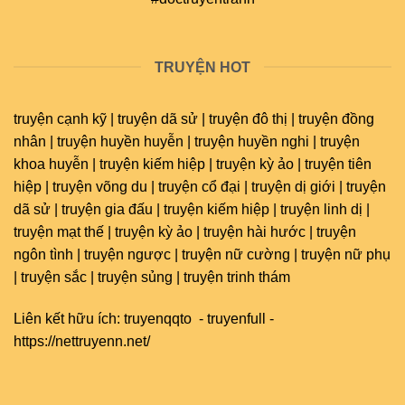
TRUYỆN HOT
truyện cạnh kỹ | truyện dã sử | truyện đô thị | truyện đồng
nhân | truyện huyền huyễn | truyện huyền nghi | truyện
khoa huyễn | truyện kiếm hiệp | truyện kỳ ảo | truyện tiên
hiệp | truyện võng du | truyện cổ đại | truyện dị giới | truyện
dã sử | truyện gia đấu | truyện kiếm hiệp | truyện linh dị |
truyện mạt thế | truyện kỳ ảo | truyện hài hước | truyện
ngôn tình | truyện ngược | truyện nữ cường | truyện nữ phụ
| truyện sắc | truyện sủng | truyện trinh thám
Liên kết hữu ích:
truyenqqto
-
truyenfull
-
https://nettruyenn.net/