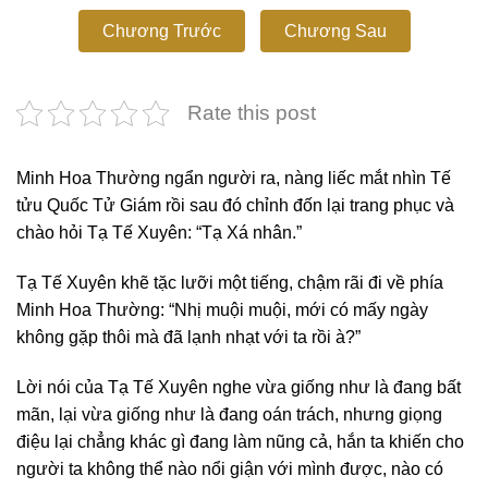
Chương Trước
Chương Sau
Rate this post
Minh Hoa Thường ngẩn người ra, nàng liếc mắt nhìn Tế
tửu Quốc Tử Giám rồi sau đó chỉnh đốn lại trang phục và
chào hỏi Tạ Tế Xuyên: “Tạ Xá nhân.”
Tạ Tế Xuyên khẽ tặc lưỡi một tiếng, chậm rãi đi về phía
Minh Hoa Thường: “Nhị muội muội, mới có mấy ngày
không gặp thôi mà đã lạnh nhạt với ta rồi à?”
Lời nói của Tạ Tế Xuyên nghe vừa giống như là đang bất
mãn, lại vừa giống như là đang oán trách, nhưng giọng
điệu lại chẳng khác gì đang làm nũng cả, hắn ta khiến cho
người ta không thể nào nổi giận với mình được, nào có