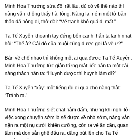
Minh Hoa Thường sửa đổi rất lâu, dù có vẽ thế nào thì
nàng vẫn không thấy hài lòng. Nàng lại ném một tờ bản
thảo đã hỏng đi, thở dài: “Vẽ tranh khó quá đi mất.”
Tạ Tế Xuyên khoanh tay đứng bên cạnh, hắn ta lạnh nhạt
hỏi: “Thế à? Cái đó của muội cũng được gọi là vẽ ư?”
Bàn về chế nhạo thì không một ai qua được Tạ Tế Xuyên.
Minh Hoa Thường tức giận trừng mắt liếc hắn ta một cái,
nàng thách hắn ta: “Huynh được thì huynh làm đi?”
Tạ Tế Xuyên “xùy” một tiếng rồi đi qua chỗ nàng thật:
“Tránh ra.”
Minh Hoa Thường siết chặt nắm đấm, nhưng khi nghĩ tới
việc xong chuyện sớm là sẽ được về nhà sớm, nàng vẫn
nặn ra một nụ cười khiên cưỡng, còn ra vẻ ân cần, quan
tâm mà dọn sẵn ghế đẩu ra, dâng bút lên cho Tạ Tế