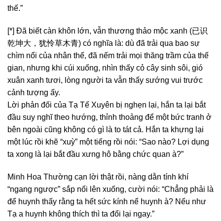
thế.”
[*] Đã biết càn khôn lớn, vẫn thương thảo mộc xanh (已识
乾坤大，犹怜草木青) có nghĩa là: dù đã trải qua bao sự
chìm nổi của nhân thế, đã nếm trải mọi thăng trầm của thế
gian, nhưng khi cúi xuống, nhìn thấy cỏ cây sinh sôi, gió
xuân xanh tươi, lòng người ta vẫn thấy sướng vui trước
cảnh tượng ấy.
Lời phản đối của Tạ Tế Xuyên bị nghẹn lại, hắn ta lại bắt
đầu suy nghĩ theo hướng, thỉnh thoảng để một bức tranh ở
bên ngoài cũng không có gì là to tát cả. Hắn ta khựng lại
một lúc rồi khẽ “xuỳ” một tiếng rồi nói: “Sao nào? Lợi dụng
ta xong là lại bắt đầu xưng hô bằng chức quan à?”
Minh Hoa Thường cạn lời thật rồi, nàng dằn tính khí
“ngang ngược” sắp nổi lên xuống, cười nói: “Chẳng phải là
để huynh thấy rằng ta hết sức kính nể huynh à? Nếu như
Tạ a huynh không thích thì ta đổi lại ngay.”