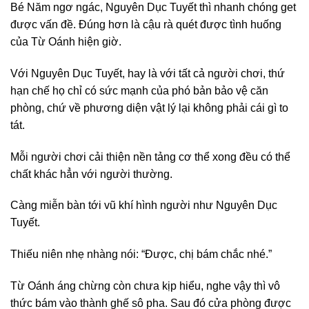
Bé Năm ngơ ngác, Nguyên Dục Tuyết thì nhanh chóng get
được vấn đề. Đúng hơn là cậu rà quét được tình huống
của Từ Oánh hiện giờ.
Với Nguyên Dục Tuyết, hay là với tất cả người chơi, thứ
hạn chế họ chỉ có sức mạnh của phó bản bảo vệ căn
phòng, chứ về phương diện vật lý lại không phải cái gì to
tát.
Mỗi người chơi cải thiện nền tảng cơ thể xong đều có thể
chất khác hẳn với người thường.
Càng miễn bàn tới vũ khí hình người như Nguyên Dục
Tuyết.
Thiếu niên nhẹ nhàng nói: “Được, chị bám chắc nhé.”
Từ Oánh áng chừng còn chưa kịp hiểu, nghe vậy thì vô
thức bám vào thành ghế sô pha. Sau đó cửa phòng được