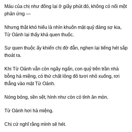
Máu của chị như đông lại ở giây phút đó, không có nổi một
phản ứng —
Nhưng thật khó hiểu là nhìn khuôn mặt quỷ đáng sợ kia,
Từ Oánh lại thấy khá quen thuộc.
Sự quen thuộc ấy khiến chị đờ đẫn, nghẹn lại tiếng hét sắp
thoát ra.
Khi Từ Oánh vẫn còn ngây ngẩn, con quỷ trên trần nhà
bỗng há miệng, có thứ chất lỏng đỏ tươi nhỏ xuống, rơi
thẳng vào mặt Từ Oánh.
Nóng bỏng, sền sệt, hình như còn có tính ăn mòn.
Từ Oánh hơi há miệng.
Chị cứ nghĩ rằng mình sẽ hét.