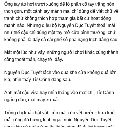
Ống tay áo hơi trượt xuống để lộ phần cổ tay trắng nõn
thon gọn, một cánh tay mảnh mai chỉ dùng để viết chữ vẽ
tranh chứ không thích hợp tham gia bất cứ hoạt động
mạnh nào. Nhưng điệu bộ Nguyên Dục Tuyết thoải mái
như thể cậu chỉ dùng một tay mở cửa bình thường, chứ
không phải là đẩy cả cái ghế sô pha nặng trịch đằng sau.
Mất một lúc như vậy, những người chơi khác cũng thành
công thoát thân, chạy tới đây.
Nguyên Dục Tuyết lách vào qua khe cửa không quá lớn
kia, nhìn thấy Từ Oánh đằng sau.
Ánh mắt cậu vừa hay nhìn thẳng vào mặt chị, Từ Oánh
ngẩng đầu, mặt mày xơ xác.
Trông chị khá chật vật, trên mặt còn vệt nước chưa khô,
mắt cũng đỏ bừng, kinh ngạc nhìn Nguyên Dục Tuyết,
chưa kịp có phản ứng thì thiếu niên đã đi tới trước mặt