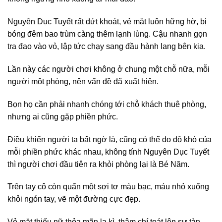
Nguyên Dục Tuyết rất dứt khoát, vẻ mặt luôn hững hờ, bị
bóng đêm bao trùm càng thêm lạnh lùng. Cậu nhanh gọn
tra đao vào vỏ, lập tức chạy sang đầu hành lang bên kia.
Lần này các người chơi không ở chung một chỗ nữa, mỗi
người một phòng, nên vấn đề đã xuất hiện.
Bọn họ cần phải nhanh chóng tới chỗ khách thuê phòng,
nhưng ai cũng gặp phiền phức.
Điều khiến người ta bất ngờ là, cũng có thể do độ khó của
mỗi phiền phức khác nhau, không tính Nguyên Dục Tuyết
thì người chơi đầu tiên ra khỏi phòng lại là Bé Năm.
Trên tay cô còn quấn một sợi tơ màu bạc, máu nhỏ xuống
khỏi ngón tay, vẽ một đường cực đẹp.
Vẻ mặt thiếu nữ thỏa mãn lạ kì, thậm chí toát lên sự tàn