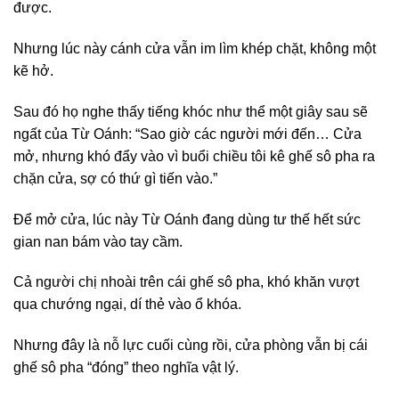
được.
Nhưng lúc này cánh cửa vẫn im lìm khép chặt, không một
kẽ hở.
Sau đó họ nghe thấy tiếng khóc như thể một giây sau sẽ
ngất của Từ Oánh: “Sao giờ các người mới đến… Cửa
mở, nhưng khó đẩy vào vì buổi chiều tôi kê ghế sô pha ra
chặn cửa, sợ có thứ gì tiến vào.”
Để mở cửa, lúc này Từ Oánh đang dùng tư thế hết sức
gian nan bám vào tay cầm.
Cả người chị nhoài trên cái ghế sô pha, khó khăn vượt
qua chướng ngại, dí thẻ vào ổ khóa.
Nhưng đây là nỗ lực cuối cùng rồi, cửa phòng vẫn bị cái
ghế sô pha “đóng” theo nghĩa vật lý.