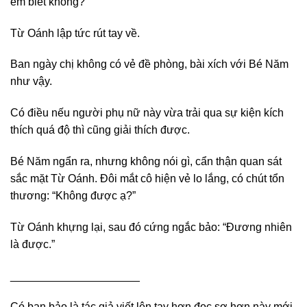
em biết không?”
Từ Oánh lập tức rút tay về.
Ban ngày chị không có vẻ đề phòng, bài xích với Bé Năm
như vậy.
Có điều nếu người phụ nữ này vừa trải qua sự kiện kích
thích quá độ thì cũng giải thích được.
Bé Năm ngẩn ra, nhưng không nói gì, cẩn thận quan sát
sắc mặt Từ Oánh. Đôi mắt cô hiện vẻ lo lắng, có chút tổn
thương: “Không được ạ?”
Từ Oánh khựng lại, sau đó cứng ngắc bảo: “Đương nhiên
là được.”
_____________________
Có bạn bảo là tác giả viết lên tay hơn đọc sợ hơn này mới