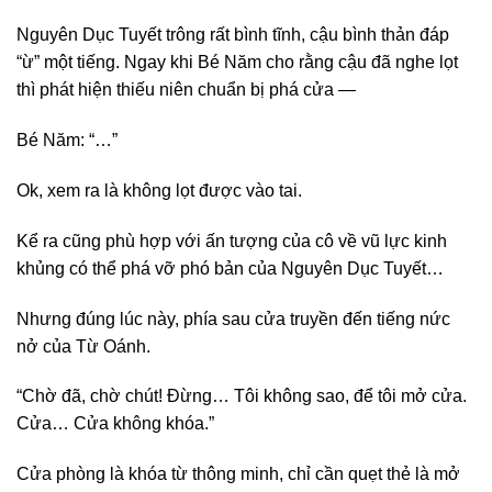
Nguyên Dục Tuyết trông rất bình tĩnh, cậu bình thản đáp
“ừ” một tiếng. Ngay khi Bé Năm cho rằng cậu đã nghe lọt
thì phát hiện thiếu niên chuẩn bị phá cửa —
Bé Năm: “…”
Ok, xem ra là không lọt được vào tai.
Kể ra cũng phù hợp với ấn tượng của cô về vũ lực kinh
khủng có thể phá vỡ phó bản của Nguyên Dục Tuyết…
Nhưng đúng lúc này, phía sau cửa truyền đến tiếng nức
nở của Từ Oánh.
“Chờ đã, chờ chút! Đừng… Tôi không sao, để tôi mở cửa.
Cửa… Cửa không khóa.”
Cửa phòng là khóa từ thông minh, chỉ cần quẹt thẻ là mở