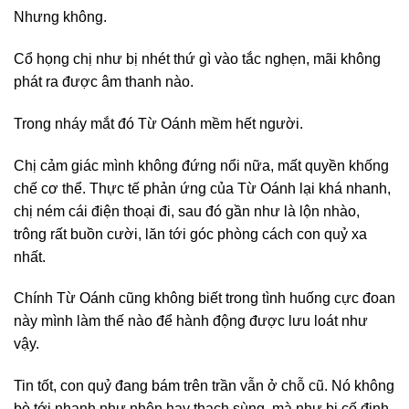
Nhưng không.
Cổ họng chị như bị nhét thứ gì vào tắc nghẹn, mãi không
phát ra được âm thanh nào.
Trong nháy mắt đó Từ Oánh mềm hết người.
Chị cảm giác mình không đứng nổi nữa, mất quyền khống
chế cơ thể. Thực tế phản ứng của Từ Oánh lại khá nhanh,
chị ném cái điện thoại đi, sau đó gần như là lộn nhào,
trông rất buồn cười, lăn tới góc phòng cách con quỷ xa
nhất.
Chính Từ Oánh cũng không biết trong tình huống cực đoan
này mình làm thế nào để hành động được lưu loát như
vậy.
Tin tốt, con quỷ đang bám trên trần vẫn ở chỗ cũ. Nó không
bò tới nhanh như nhện hay thạch sùng, mà như bị cố định