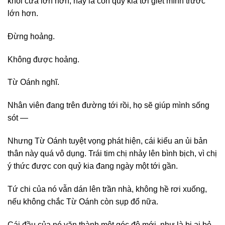
khỏi cửa lớn hơn, hay là con quỷ kia tới giết mình trước
lớn hơn.
Đừng hoảng.
Không được hoảng.
Từ Oánh nghĩ.
Nhân viên đang trên đường tới rồi, họ sẽ giúp mình sống
sót —
Nhưng Từ Oánh tuyệt vọng phát hiện, cái kiểu an ủi bản
thân này quá vô dụng. Trái tim chị nhảy lên bình bịch, vì chị
ý thức được con quỷ kia đang ngày một tới gần.
Tứ chi của nó vẫn dán lên trần nhà, không hề rơi xuống,
nếu không chắc Từ Oánh còn sụp đổ nữa.
Cái đầu của nó vặn thành một góc độ mới, như là bị ai bẻ