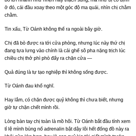
ở đó, cái đầu xoay theo một góc độ ma quái, nhìn chị chằm
chằm.
Tin xấu, Từ Oánh không thể ra ngoài bây giờ.
Chị đã bò được ra tới cửa phòng, nhưng lúc này thứ chị
đang tựa lưng vào chính là cái ghế sô pha nặng trịch lúc
chiều chị thở phì phò đẩy ra chặn cửa —
Quả đúng là tự tạo nghiệp thì không sống được.
Từ Oánh đau khổ nghĩ.
Hay lắm, có chặn được quỷ không thì chưa biết, nhưng
giờ tự chặn chết mình rồi.
Lòng bàn tay chị toàn là mồ hôi. Từ Oánh bắt đầu tính xem
tỉ lệ mình bùng nổ adrenalin bật dậy lôi hết đống đồ này ra