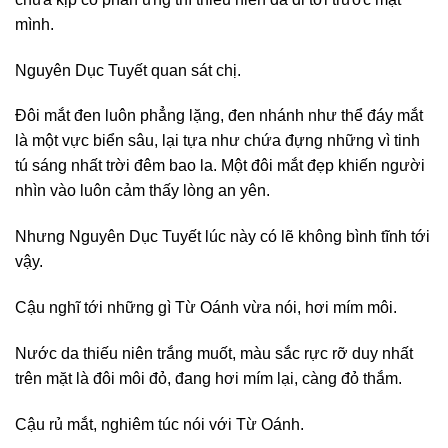
mình.
Nguyên Dục Tuyết quan sát chị.
Đôi mắt đen luôn phẳng lặng, đen nhánh như thể đáy mắt
là một vực biển sâu, lại tựa như chứa đựng những vì tinh
tú sáng nhất trời đêm bao la. Một đôi mắt đẹp khiến người
nhìn vào luôn cảm thấy lòng an yên.
Nhưng Nguyên Dục Tuyết lúc này có lẽ không bình tĩnh tới
vậy.
Cậu nghĩ tới những gì Từ Oánh vừa nói, hơi mím môi.
Nước da thiếu niên trắng muốt, màu sắc rực rỡ duy nhất
trên mặt là đôi môi đỏ, đang hơi mím lại, càng đỏ thắm.
Cậu rủ mắt, nghiêm túc nói với Từ Oánh.