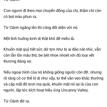
Con ngươi đi theo mọi chuyển động của chị, thậm chí còn
có bọt máu phun ra.
Từ Oánh ngẩng lên thì cũng đối diện với nó.
Một tình huống kinh dị thật khó để miêu tả.
Khuôn mặt quỷ hết sức dữ tợn như bị ai đảo nát nhừ, vẫn
còn lẫn lộn máu thịt, be bét nhoe nhoét với đủ loại vết
thương đáng sợ.
Nếu ngoại hình của nó không giống người còn đỡ, nhưng
rõ ràng có cơ thể kì dị như vậy, tư thế vặn vẹo khác thường
và cặp mắt đỏ tươi ma quái, khuôn mặt nó lại là của con
người, lập tức kích hoạt hiệu ứng Uncanny Valley.
Từ Oánh đờ ra.