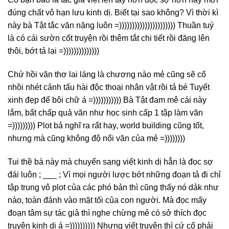
đúng chất vô hạn lưu kinh dị. Biết tại sao không? Vì thời kì
này bà Tật tắc văn nặng luôn =)))))))))))))))))))))) Thuần tuý
là có cái sườn cốt truyện rồi thêm tắt chi tiết rồi đăng lên
thôi, bớt tả lại =))))))))))))))
Chứ hồi văn thơ lai láng là chương nào mẻ cũng sẽ cố
nhồi nhét cảnh tấu hài độc thoại nhân vật rồi tả bé Tuyết
xinh đẹp để bôi chữ á =))))))))))) Bà Tật đam mê cái này
lắm, bất chấp quả văn như học sinh cấp 1 tập làm văn
=))))))))) Plot bả nghĩ ra rất hay, world building cũng tốt,
nhưng mà cũng không độ nổi văn của mẻ =))))))))
Tui thề bà này mà chuyển sang viết kinh dị hẳn là đọc sợ
đái luôn ; ___ ; Vì mọi người lược bớt những đoạn tả đi chỉ
tập trung vô plot của các phó bản thì cũng thấy nó dảk như
nào, toàn đánh vào mặt tối của con người. Mà đọc mấy
đoạn tâm sự tác giả thì nghe chừng mẻ có sở thích đọc
truyện kinh dị á =)))))))))) Nhưng viết truyện thì cứ cố phải