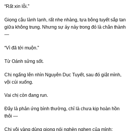
“Rất xin lỗi.”
Giọng cậu lành lạnh, rất nhẹ nhàng, tựa bông tuyết sắp tan
giữa không trung. Nhưng sự áy náy trong đó là chân thành
—
“Vì đã tới muộn.”
Từ Oánh sửng sốt.
Chị ngẩng lên nhìn Nguyên Dục Tuyết, sau đó giật mình,
vội cúi xuống.
Vai chị còn đang run.
Đây là phản ứng bình thường, chỉ là chưa kịp hoàn hồn
thôi —
Chị vội vàng dùng giọng nói nghèn nghẹn của mình: