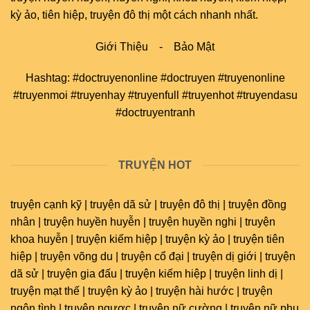
kỳ ảo, tiên hiệp, truyện đô thị một cách nhanh nhất.
Giới Thiệu
-
Bảo Mật
Hashtag: #doctruyenonline #doctruyen #truyenonline
#truyenmoi #truyenhay #truyenfull #truyenhot #truyendasu
#doctruyentranh
TRUYỆN HOT
truyện cạnh kỹ | truyện dã sử | truyện đô thị | truyện đồng
nhân | truyện huyền huyễn | truyện huyền nghi | truyện
khoa huyễn | truyện kiếm hiệp | truyện kỳ ảo | truyện tiên
hiệp | truyện võng du | truyện cổ đại | truyện dị giới | truyện
dã sử | truyện gia đấu | truyện kiếm hiệp | truyện linh dị |
truyện mạt thế | truyện kỳ ảo | truyện hài hước | truyện
ngôn tình | truyện ngược | truyện nữ cường | truyện nữ phụ