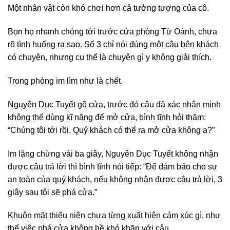
Một nhân vật còn khó chơi hơn cả tưởng tượng của cô.
Bọn họ nhanh chóng tới trước cửa phòng Từ Oánh, chưa
rõ tình huống ra sao. Số 3 chỉ nói đúng một câu bên khách
có chuyện, nhưng cụ thể là chuyện gì y không giải thích.
Trong phòng im lìm như là chết.
Nguyên Dục Tuyết gõ cửa, trước đó cậu đã xác nhận mình
không thể dùng kĩ năng để mở cửa, bình tĩnh hỏi thăm:
“Chúng tôi tới rồi. Quý khách có thể ra mở cửa không ạ?”
Im lặng chừng vài ba giây, Nguyên Dục Tuyết không nhận
được câu trả lời thì bình tĩnh nói tiếp: “Để đảm bảo cho sự
an toàn của quý khách, nếu không nhận được câu trả lời, 3
giây sau tôi sẽ phá cửa.”
Khuôn mặt thiếu niên chưa từng xuất hiện cảm xúc gì, như
thể việc phá cửa không hề khó khăn với cậu.