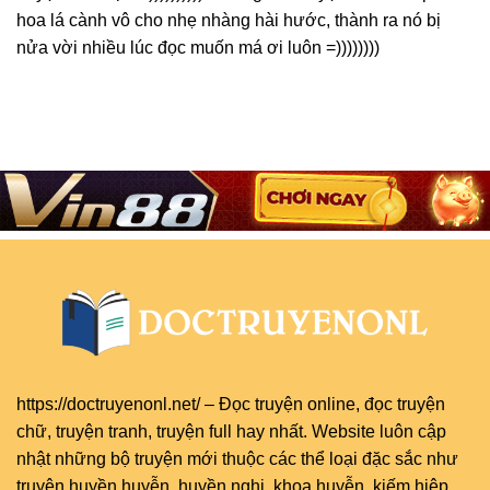
hoa lá cành vô cho nhẹ nhàng hài hước, thành ra nó bị
nửa vời nhiều lúc đọc muốn má ơi luôn =))))))))
https://doctruyenonl.net/
–
Đọc truyện online
, đọc
truyện
chữ
,
truyện tranh
,
truyện full
hay nhất. Website luôn cập
nhật những bộ truyện mới thuộc các thể loại đặc sắc như
truyện huyền huyễn, huyền nghi, khoa huyễn, kiếm hiệp,