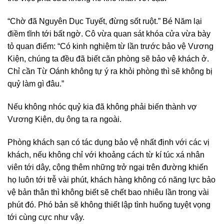
“Chờ đã Nguyên Dục Tuyết, đừng sốt ruột.” Bé Năm lại
điềm tĩnh tới bất ngờ. Cô vừa quan sát khóa cửa vừa bày
tỏ quan điểm: “Có kinh nghiệm từ lần trước bảo vệ Vương
Kiện, chúng ta đều đã biết căn phòng sẽ bảo vệ khách ở.
Chỉ cần Từ Oánh không tự ý ra khỏi phòng thì sẽ không bị
quỷ làm gì đâu.”
Nếu không nhóc quỷ kia đã không phải biến thành vợ
Vương Kiện, dụ ông ta ra ngoài.
Phòng khách sạn có tác dụng bảo vệ nhất định với các vị
khách, nếu không chỉ với khoảng cách từ kí túc xá nhân
viên tới dây, cộng thêm những trở ngại trên đường khiến
họ luôn tới trễ vài phút, khách hàng không có năng lực bảo
vệ bản thân thì không biết sẽ chết bao nhiêu lần trong vài
phút đó. Phó bản sẽ không thiết lập tình huống tuyệt vọng
tới cùng cực như vậy.