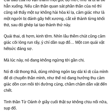
hẳn xuống. Nếu cẩn thận quan sát phần thân của nó thì
cũng sẽ thấy một sự không hài hòa kì lạ, cảm giác như là
một người bị đánh gãy hết xương, cắt xẻ thành từng khối
thịt, sau đó ghép lại tạo thành thứ này.
Quái thai, dị hợm, kinh tởm. Nhìn lâu thêm chút cũng cảm
giác cõi lòng run rẩy, ý chí dần sụp đổ… Một con quái vật
hếtsức đáng sợ.
Mà lúc này, nó đang không ngừng tới gần chị.
Nó đi rất thong thả, dùng những ngón tay dài kì dị của mình
để di chuyển thân mình, như thể nó đang hưởng thụ cảm
giác dồn con mồi tới đường cùng, chầm chậm dằn vặt đến
chết.
Tinh thần Từ Oánh ở giây cuối thật sự không chịu nổi nữa,
sụp đổ.