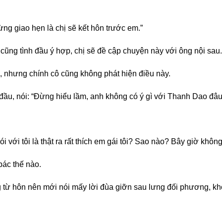
ng giao hẹn là chị sẽ kết hôn trước em.”
i cũng tình đầu ý hợp, chị sẽ đề cập chuyện này với ông nội sau.
, nhưng chính cô cũng không phát hiện điều này.
i đầu, nói: “Đừng hiểu lầm, anh không có ý gì với Thanh Dao đâu
ói với tôi là thật ra rất thích em gái tôi? Sao nào? Bây giờ khô
bác thế nào.
ừ hôn nên mới nói mấy lời đùa giỡn sau lưng đối phương, không