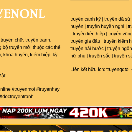
truyện cạnh kỹ | truyện dã sử 
huyễn | truyện huyền nghi | t
| truyện tiên hiệp | truyện võng
c
truyện chữ
,
truyện tranh
,
truyện gia đấu | truyện kiếm hi
g bộ truyện mới thuộc các thể
truyện hài hước | truyện ngôn
 khoa huyễn, kiếm hiệp, kỳ
nữ phụ | truyện sắc | truyện s
Liên kết hữu ích:
truyenqqto
ật
nline #truyenmoi #truyenhay
 #doctruyentranh
ẾT