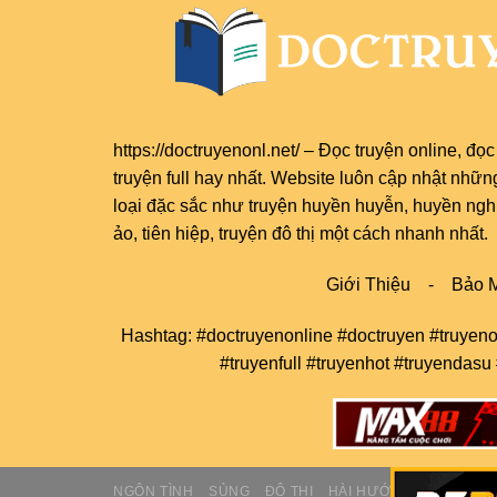
https://doctruyenonl.net/
–
Đọc truyện online
, đọ
truyện full
hay nhất. Website luôn cập nhật nhữn
loại đặc sắc như truyện huyền huyễn, huyền nghi,
ảo, tiên hiệp, truyện đô thị một cách nhanh nhất.
Giới Thiệu
-
Bảo M
Hashtag: #doctruyenonline #doctruyen #truyeno
#truyenfull #truyenhot #truyendasu
NGÔN TÌNH
SỦNG
ĐÔ THỊ
HÀI HƯỚC
TIỂU THUY