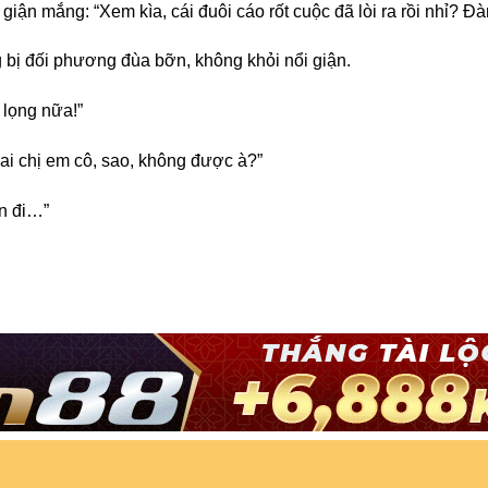
giận mắng: “Xem kìa, cái đuôi cáo rốt cuộc đã lòi ra rồi nhỉ? Đ
 bị đối phương đùa bỡn, không khỏi nổi giận.
 lọng nữa!”
hai chị em cô, sao, không được à?”
n đi…”