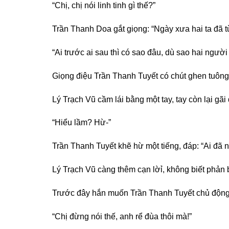
“Chị, chị nói linh tinh gì thế?”
Trần Thanh Doa gắt giọng: “Ngày xưa hai ta đã từ
“Ai trước ai sau thì có sao đâu, dù sao hai ngườ
Giọng điệu Trần Thanh Tuyết có chút ghen tuông
Lý Trạch Vũ cầm lái bằng một tay, tay còn lại gã
“Hiểu lầm? Hừ-”
Trần Thanh Tuyết khẽ hừ một tiếng, đáp: “Ai đã n
Lý Trạch Vũ càng thêm cạn lờỉ, không biết phản 
Trước đây hắn muốn Trần Thanh Tuyết chủ động t
“Chị đừng nói thế, anh rể đùa thôi mà!”