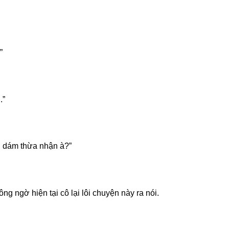
”
.”
ng dám thừa nhận à?”
 ngờ hiện tại cô lại lôi chuyện này ra nói.