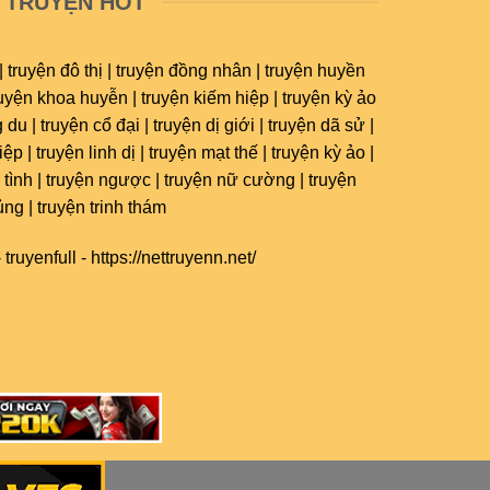
TRUYỆN HOT
| truyện đô thị | truyện đồng nhân | truyện huyền
ruyện khoa huyễn | truyện kiếm hiệp | truyện kỳ ảo
 du | truyện cổ đại | truyện dị giới | truyện dã sử |
ệp | truyện linh dị | truyện mạt thế | truyện kỳ ảo |
 tình | truyện ngược | truyện nữ cường | truyện
ủng | truyện trinh thám
-
truyenfull
-
https://nettruyenn.net/