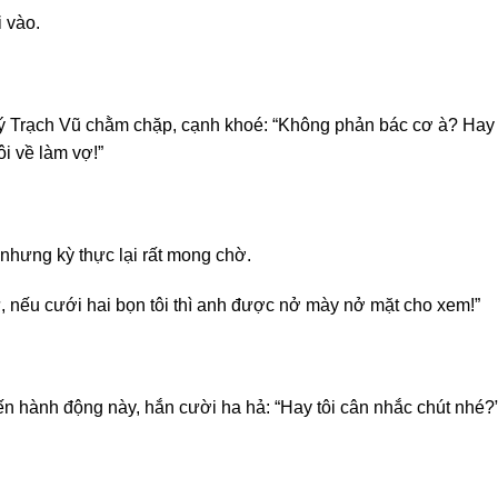
 vào.
ý Trạch Vũ chằm chặp, cạnh khoé: “Không phản bác cơ à? Hay là
ôi về làm vợ!”
nhưng kỳ thực lại rất mong chờ.
ữ, nếu cưới hai bọn tôi thì anh được nở mày nở mặt cho xem!”
ến hành động này, hắn cười ha hả: “Hay tôi cân nhắc chút nhé?