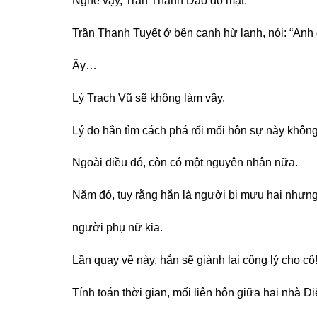
Nghe vậy, Trần Thanh Dao đỏ mặt.
Trần Thanh Tuyết ở bên cạnh hừ lạnh, nói: “Anh đ
Ầy…
Lý Trạch Vũ sẽ không làm vậy.
Lý do hắn tìm cách phá rối mối hôn sự này không
Ngoài điều đó, còn có một nguyên nhân nữa.
Năm đó, tuy rằng hắn là người bị mưu hại nhưng 
người phụ nữ kia.
Lần quay về này, hắn sẽ giành lại công lý cho cô
Tính toán thời gian, mối liên hôn giữa hai nhà