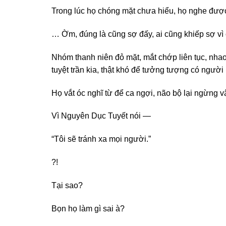
Trong lúc họ chóng mặt chưa hiểu, họ nghe được t
… Ờm, đúng là cũng sợ đấy, ai cũng khiếp sợ vì 
Nhóm thanh niên đỏ mặt, mắt chớp liên tục, nh
tuyệt trần kia, thật khó để tưởng tượng có người
Họ vắt óc nghĩ từ để ca ngợi, não bộ lại ngừng 
Vì Nguyên Dục Tuyết nói —
“Tôi sẽ tránh xa mọi người.”
?!
Tại sao?
Bọn họ làm gì sai à?