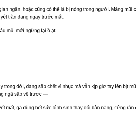
i gian ngắn, hoặc cũng có thể là bị nóng trong người. Màng mũi 
yệt trần đang ngay trước mắt.
áu mũi mới ngừng lại ồ ạt.
ong đời, đang sắp chết vì nhục mà vẫn kịp giơ tay lên bịt mũ
ng ngã sấp về trước —
t mất, gã dùng hết sức bình sinh thay đổi bản năng, cứng rắn 