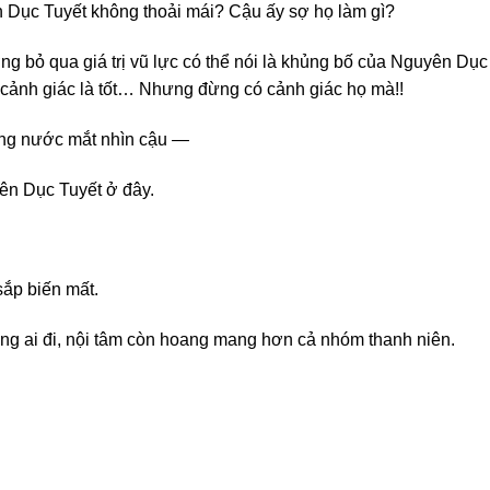
n Dục Tuyết không thoải mái? Cậu ấy sợ họ làm gì?
bỏ qua giá trị vũ lực có thể nói là khủng bố của Nguyên Dục Tu
 cảnh giác là tốt… Nhưng đừng có cảnh giác họ mà!!
ưng nước mắt nhìn cậu —
ên Dục Tuyết ở đây.
sắp biến mất.
ẳng ai đi, nội tâm còn hoang mang hơn cả nhóm thanh niên.