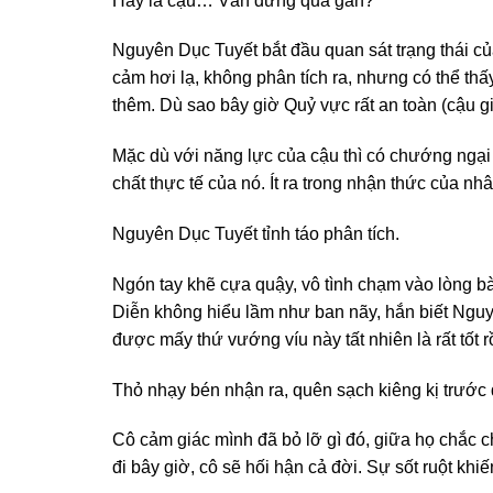
Hay là cậu… Vẫn đứng quá gần?
Nguyên Dục Tuyết bắt đầu quan sát trạng thái củ
cảm hơi lạ, không phân tích ra, nhưng có thể thấ
thêm. Dù sao bây giờ Quỷ vực rất an toàn (cậu giế
Mặc dù với năng lực của cậu thì có chướng ngại
chất thực tế của nó. Ít ra trong nhận thức của nhâ
Nguyên Dục Tuyết tỉnh táo phân tích.
Ngón tay khẽ cựa quậy, vô tình chạm vào lòng b
Diễn không hiểu lầm như ban nãy, hắn biết Nguyê
được mấy thứ vướng víu này tất nhiên là rất tốt
Thỏ nhạy bén nhận ra, quên sạch kiêng kị trước 
Cô cảm giác mình đã bỏ lỡ gì đó, giữa họ chắc 
đi bây giờ, cô sẽ hối hận cả đời. Sự sốt ruột kh