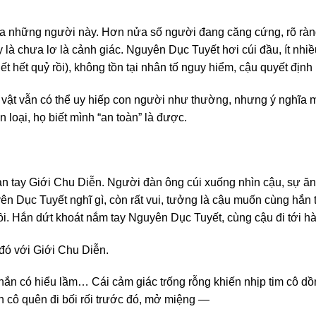
a những người này. Hơn nửa số người đang căng cứng, rõ ràng đ
y là chưa lơ là cảnh giác. Nguyên Dục Tuyết hơi cúi đầu, ít nhiề
t hết quỷ rồi), không tồn tại nhân tố nguy hiểm, cậu quyết định
 vật vẫn có thể uy hiếp con người như thường, nhưng ý nghĩa 
n loại, họ biết mình “an toàn” là được.
àn tay Giới Chu Diễn. Người đàn ông cúi xuống nhìn cậu, sự ă
n Dục Tuyết nghĩ gì, còn rất vui, tưởng là cậu muốn cùng hắn 
 rồi. Hắn dứt khoát nắm tay Nguyên Dục Tuyết, cùng cậu đi tới 
đó với Giới Chu Diễn.
chắn có hiểu lầm… Cái cảm giác trống rỗng khiến nhịp tim cô d
iến cô quên đi bối rối trước đó, mở miệng —