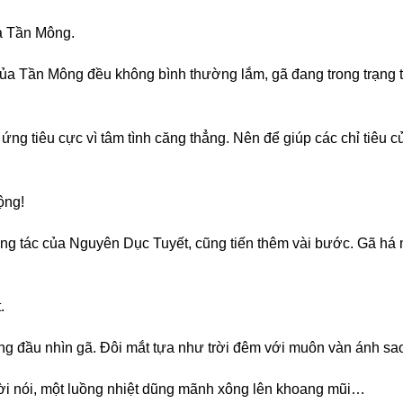
a Tần Mông.
của Tần Mông đều không bình thường lắm, gã đang trong trạng th
 ứng tiêu cực vì tâm tình căng thẳng. Nên để giúp các chỉ tiê
ộng!
ng tác của Nguyên Dục Tuyết, cũng tiến thêm vài bước. Gã há 
.
êng đầu nhìn gã. Đôi mắt tựa như trời đêm với muôn vàn ánh sa
 lời nói, một luồng nhiệt dũng mãnh xông lên khoang mũi…