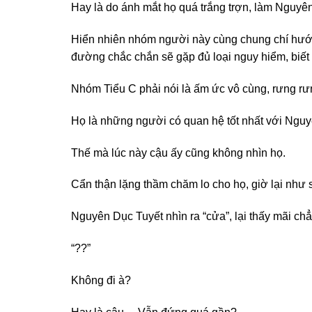
Hay là do ánh mắt họ quá trắng trợn, làm Nguyê
Hiển nhiên nhóm người này cùng chung chí hướng 
đường chắc chắn sẽ gặp đủ loại nguy hiểm, biết
Nhóm Tiểu C phải nói là ấm ức vô cùng, rưng r
Họ là những người có quan hệ tốt nhất với Nguy
Thế mà lúc này cậu ấy cũng không nhìn họ.
Cẩn thận lặng thầm chăm lo cho họ, giờ lại như 
Nguyên Dục Tuyết nhìn ra “cửa”, lại thấy mãi ch
“??”
Không đi à?