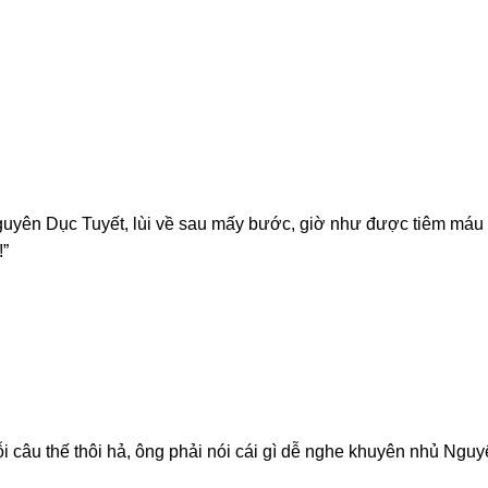
Nguyên Dục Tuyết, lùi về sau mấy bước, giờ như được tiêm máu g
!”
ỗi câu thế thôi hả, ông phải nói cái gì dễ nghe khuyên nhủ Ng