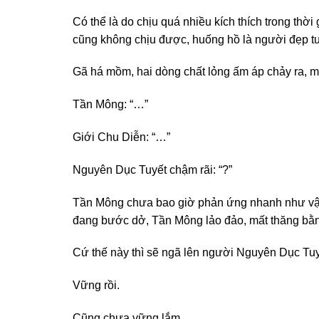
Có thể là do chịu quá nhiều kích thích trong thờ
cũng không chịu được, huống hồ là người đẹp tu
Gã há mồm, hai dòng chất lỏng ấm áp chảy ra, m
Tần Mông: “…”
Giới Chu Diễn: “…”
Nguyên Dục Tuyết chậm rãi: “?”
Tần Mông chưa bao giờ phản ứng nhanh như vậy tr
đang bước dở, Tần Mông lảo đảo, mất thăng bằ
Cứ thế này thì sẽ ngã lên người Nguyên Dục Tuyế
Vững rồi.
Cũng chưa vững lắm.