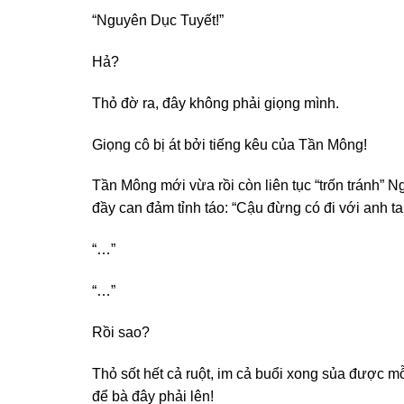
“Nguyên Dục Tuyết!”
Hả?
Thỏ đờ ra, đây không phải giọng mình.
Giọng cô bị át bởi tiếng kêu của Tần Mông!
Tần Mông mới vừa rồi còn liên tục “trốn tránh” 
đầy can đảm tỉnh táo: “Cậu đừng có đi với anh ta
“…”
“…”
Rồi sao?
Thỏ sốt hết cả ruột, im cả buổi xong sủa được m
để bà đây phải lên!