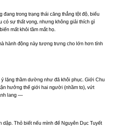
ang trong trạng thái căng thẳng tột độ, biểu
u có sự thất vọng, nhưng không giải thích gì
 biến mất khỏi tầm mắt họ.
mà hành động này tượng trưng cho lớn hơn tính
n ý lặng thầm dường như đã khôi phục. Giới Chu
tận hưởng thế giới hai người (nhầm to), vứt
hành lang —
ồn dập. Thỏ biết nếu mình để Nguyên Dục Tuyết