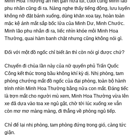
Minh Hoa Thường ăn hết gần nửa túi, cuối cùng Minh lão
phu nhân cũng đi ra. Nàng nghe thấy tiếng động, lưu luyến
không nỡ đặt bánh xuống, dùng khăn xoa tay, hoàn toàn
mặc kệ ánh mắt sắp bốc lửa của Minh Dư, Minh Chước.
Minh lão phu nhân đi ra, liếc nhìn khóe môi Minh Hoa
Thường, quai hàm banh chặt nhưng cũng không nói gì.
Đối với một đồ ngốc chỉ biết ăn thì còn nói gì được chứ?
Chuyến đi chùa lần này của nữ quyến phủ Trấn Quốc
Công kết thúc trong bầu không khí kỳ dị. Nhị phòng, tam
phòng chướng mắt đồ ngốc của đại phòng, toàn bộ hành
trình nhìn Minh Hoa Thường bằng nửa con mắt. Đáng tiếc
là trợn mắt cho người mù xem, Minh Hoa Thường vừa lên
xe đã dựa vào toa xe ngủ gật, chờ tới lúc xuống xe vẫn
còn mơ mơ màng màng, đi thẳng về phòng ngủ tiếp.
Chỉ để lại nhị phòng, tam phòng đứng trong gió, càng tức
giận.