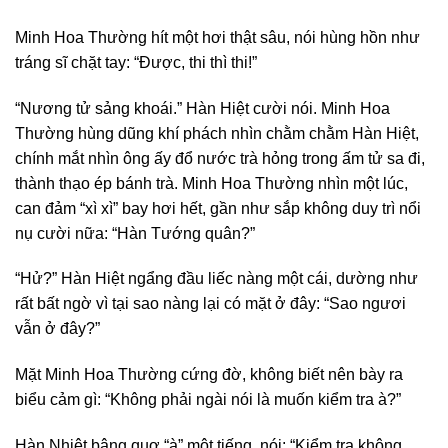
Minh Hoa Thường hít một hơi thật sâu, nói hùng hồn như
tráng sĩ chặt tay: “Được, thi thì thi!”
“Nương tử sảng khoái.” Hàn Hiệt cười nói. Minh Hoa
Thường hùng dũng khí phách nhìn chằm chằm Hàn Hiệt,
chính mắt nhìn ông ấy đổ nước trà hỏng trong ấm tử sa đi,
thành thạo ép bánh trà. Minh Hoa Thường nhìn một lúc,
can đảm “xì xì” bay hơi hết, gần như sắp không duy trì nổi
nụ cười nữa: “Hàn Tướng quân?”
“Hử?” Hàn Hiệt ngẩng đầu liếc nàng một cái, dường như
rất bất ngờ vì tại sao nàng lại có mặt ở đây: “Sao ngươi
vẫn ở đây?”
Mặt Minh Hoa Thường cứng đờ, không biết nên bày ra
biểu cảm gì: “Không phải ngài nói là muốn kiểm tra à?”
Hàn Nhiệt bâng quơ “à” một tiếng, nói: “Kiểm tra không