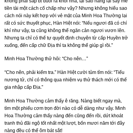
không phải sắp bị đuổi ra khỏi nhà, tại sao nàng lại say mê
tiền tài một cách cố chấp như vậy? Nhưng không hiểu sao
cách nói này kết hợp với vẻ mặt của Minh Hoa Thường lại
rất có sức thuyết phục, Hàn Hiệt nói: “Nếu ngươi đã có chí
khí như vậy, ta cũng không thể ngăn cản ngươi vươn lên.
Nhưng ta chỉ có thể tự quyết định chuyện từ cấp Huyền trở
xuống, đến cấp chữ Địa thì ta không thể giúp gì rồi.”
Minh Hoa Thường thử hỏi: “Cho nên…”
“Cho nên, phải kiểm tra.” Hàn Hiệt cười tủm tỉm nói: “Tiểu
nương tử, chỉ có thông qua nhiệm vụ thử thách mới có thể
gia nhập cấp Địa.”
Minh Hoa Thường cảm thấy ê răng. Nàng biết ngay mà,
tìm một phiếu cơm trọn đời nào có dễ dàng như vậy. Minh
Hoa Thường cảm thấy nàng đến cũng đến rồi, dứt khoát
tranh thủ đãi ngộ tốt nhất một lượt, bốn mươi năm tới đây
nàng đều có thể ôm bát sắt!