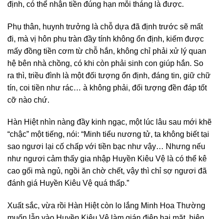
định, có thể nhận tiền đúng hạn mỗi tháng là được.
Phụ thân, huynh trưởng là chỗ dựa đã định trước sẽ mất
đi, mà vị hôn phu tràn đầy tính không ổn định, kiếm được
mấy đồng tiền cơm từ chỗ hắn, không chỉ phải xử lý quan
hệ bên nhà chồng, có khi còn phải sinh con giúp hắn. So
ra thì, triều đình là một đối tượng ổn định, đáng tin, giữ chữ
tín, coi tiền như rác… à không phải, đối tượng đền đáp tốt
cỡ nào chứ.
Hàn Hiệt nhìn nàng đầy kinh ngạc, một lúc lâu sau mới khẽ
“chậc” một tiếng, nói: “Minh tiểu nương tử, ta không biết tại
sao ngươi lại cố chấp với tiền bạc như vậy… Nhưng nếu
như ngươi cảm thấy gia nhập Huyền Kiêu Vệ là có thể kê
cao gối mà ngủ, ngồi ăn chờ chết, vậy thì chỉ sợ ngươi đã
đánh giá Huyền Kiêu Vệ quá thấp.”
Xuất sắc, vừa rồi Hàn Hiệt còn lo lắng Minh Hoa Thường
muốn lẫn vào Huyền Kiêu Vệ làm gián điệp hai mặt, hiện