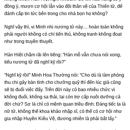
đồng ý, mượn cơ hội lẫn vào đội thân vệ của Thiên tử, để
đánh cắp tin tức bên trong cho nhà bọn họ không?
Nghĩ vậy thì, vị Minh nhị nương tử này… hoàn toàn không
phải người không có chí tiến thủ, không tranh không đoạt
như trong truyền thuyết.
Hàn Hiệt chậm rãi lên tiếng: “Hàn mỗ vẫn chưa nói xong,
tiểu nương tử đã nghĩ kỹ rồi?”
“Nghĩ kỹ rồi!” Minh Hoa Thường nói: “Cho dù là làm phòng
thu chi gảy bàn tính cho chưởng quỹ thì đến lúc già cũng
sẽ bị đuổi việc đấy. Trên đời này có bao nhiêu chức vị
không đuổi, không sa thải, lại còn trợ cấp nuôi dưỡng cả
đời chứ? Sợ là chỉ có mệnh quan triều đình. Đáng tiếc ta là
nữ tử, không thể khoa khảo nhập sĩ, có thể có cơ hội như
gia nhập Huyền Kiêu Vệ, đương nhiên là phải bắt lấy.”