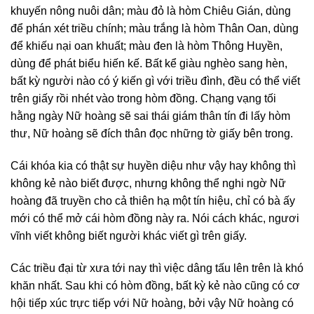
khuyến nông nuôi dân; màu đỏ là hòm Chiêu Gián, dùng
để phán xét triều chính; màu trắng là hòm Thân Oan, dùng
để khiếu nại oan khuất; màu đen là hòm Thông Huyền,
dùng để phát biểu hiến kế. Bất kể giàu nghèo sang hèn,
bất kỳ người nào có ý kiến gì với triều đình, đều có thể viết
trên giấy rồi nhét vào trong hòm đồng. Chạng vạng tối
hằng ngày Nữ hoàng sẽ sai thái giám thân tín đi lấy hòm
thư, Nữ hoàng sẽ đích thân đọc những tờ giấy bên trong.
Cái khóa kia có thật sự huyền diệu như vậy hay không thì
không kẻ nào biết được, nhưng không thể nghi ngờ Nữ
hoàng đã truyền cho cả thiên hạ một tín hiệu, chỉ có bà ấy
mới có thể mở cái hòm đồng này ra. Nói cách khác, ngươi
vĩnh viết không biết người khác viết gì trên giấy.
Các triều đại từ xưa tới nay thì việc dâng tấu lên trên là khó
khăn nhất. Sau khi có hòm đồng, bất kỳ kẻ nào cũng có cơ
hội tiếp xúc trực tiếp với Nữ hoàng, bởi vậy Nữ hoàng có