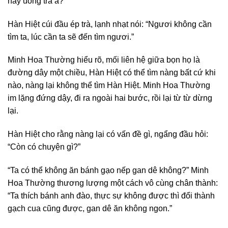
này uống trà à?”
Hàn Hiệt cúi đầu ép trà, lạnh nhạt nói: “Ngươi không cần
tìm ta, lúc cần ta sẽ đến tìm ngươi.”
Minh Hoa Thường hiểu rõ, mối liên hệ giữa bọn họ là
đường dây một chiều, Hàn Hiệt có thể tìm nàng bất cứ khi
nào, nàng lại không thể tìm Hàn Hiệt. Minh Hoa Thường
im lặng đứng dậy, đi ra ngoài hai bước, rồi lại từ từ dừng
lại.
Hàn Hiệt cho rằng nàng lại có vấn đề gì, ngẩng đầu hỏi:
“Còn có chuyện gì?”
“Ta có thể không ăn bánh gạo nếp gan dê không?” Minh
Hoa Thường thương lượng một cách vô cùng chân thành:
“Ta thích bánh anh đào, thực sự không được thì đổi thành
gạch cua cũng được, gan dê ăn không ngon.”