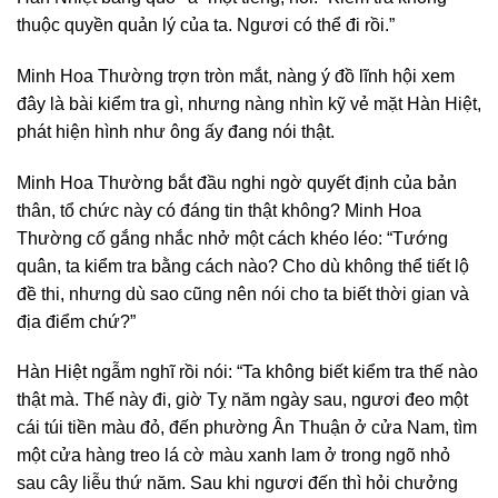
thuộc quyền quản lý của ta. Ngươi có thể đi rồi.”
Minh Hoa Thường trợn tròn mắt, nàng ý đồ lĩnh hội xem
đây là bài kiểm tra gì, nhưng nàng nhìn kỹ vẻ mặt Hàn Hiệt,
phát hiện hình như ông ấy đang nói thật.
Minh Hoa Thường bắt đầu nghi ngờ quyết định của bản
thân, tổ chức này có đáng tin thật không? Minh Hoa
Thường cố gắng nhắc nhở một cách khéo léo: “Tướng
quân, ta kiểm tra bằng cách nào? Cho dù không thể tiết lộ
đề thi, nhưng dù sao cũng nên nói cho ta biết thời gian và
địa điểm chứ?”
Hàn Hiệt ngẫm nghĩ rồi nói: “Ta không biết kiểm tra thế nào
thật mà. Thế này đi, giờ Tỵ năm ngày sau, ngươi đeo một
cái túi tiền màu đỏ, đến phường Ân Thuận ở cửa Nam, tìm
một cửa hàng treo lá cờ màu xanh lam ở trong ngõ nhỏ
sau cây liễu thứ năm. Sau khi ngươi đến thì hỏi chưởng