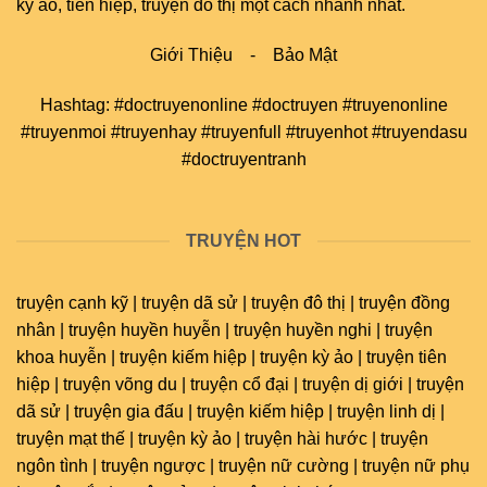
kỳ ảo, tiên hiệp, truyện đô thị một cách nhanh nhất.
Giới Thiệu
-
Bảo Mật
Hashtag: #doctruyenonline #doctruyen #truyenonline
#truyenmoi #truyenhay #truyenfull #truyenhot #truyendasu
#doctruyentranh
TRUYỆN HOT
truyện cạnh kỹ | truyện dã sử | truyện đô thị | truyện đồng
nhân | truyện huyền huyễn | truyện huyền nghi | truyện
khoa huyễn | truyện kiếm hiệp | truyện kỳ ảo | truyện tiên
hiệp | truyện võng du | truyện cổ đại | truyện dị giới | truyện
dã sử | truyện gia đấu | truyện kiếm hiệp | truyện linh dị |
truyện mạt thế | truyện kỳ ảo | truyện hài hước | truyện
ngôn tình | truyện ngược | truyện nữ cường | truyện nữ phụ