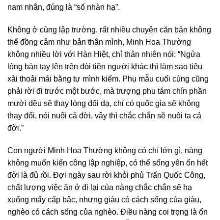
nam nhân, đúng là “số nhàn hạ”.
Không ở cùng lập trường, rất nhiều chuyện căn bản không
thể đồng cảm như bản thân mình, Minh Hoa Thường
không nhiều lời với Hàn Hiệt, chỉ thản nhiên nói: “Ngửa
lòng bàn tay lên trên đòi tiền người khác thì làm sao tiêu
xài thoải mái bằng tự mình kiếm. Phụ mẫu cuối cùng cũng
phải rời đi trước một bước, mà trượng phu tám chín phần
mười đều sẽ thay lòng đổi dạ, chỉ có quốc gia sẽ không
thay đổi, nói nuôi cả đời, vậy thì chắc chắn sẽ nuôi ta cả
đời.”
Con người Minh Hoa Thường không có chí lớn gì, nàng
không muốn kiến công lập nghiệp, có thể sống yên ổn hết
đời là đủ rồi. Đợi ngày sau rời khỏi phủ Trấn Quốc Công,
chất lượng việc ăn ở đi lại của nàng chắc chắn sẽ hạ
xuống mấy cấp bậc, nhưng giàu có cách sống của giàu,
nghèo có cách sống của nghèo. Điều nàng coi trọng là ổn