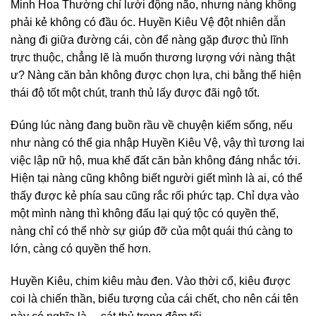
Minh Hoa Thường chỉ lười động não, nhưng nàng không
phải kẻ không có đầu óc. Huyền Kiêu Vệ đột nhiên dẫn
nàng đi giữa đường cái, còn để nàng gặp được thủ lĩnh
trực thuộc, chẳng lẽ là muốn thương lượng với nàng thật
ư? Nàng căn bản không được chọn lựa, chi bằng thể hiện
thái độ tốt một chút, tranh thủ lấy được đãi ngộ tốt.
Đúng lúc nàng đang buồn rầu về chuyện kiếm sống, nếu
như nàng có thể gia nhập Huyền Kiêu Vệ, vậy thì tương lai
việc lập nữ hộ, mua khế đất căn bản không đáng nhắc tới.
Hiện tại nàng cũng không biết người giết mình là ai, có thể
thấy được kẻ phía sau cũng rắc rối phức tạp. Chỉ dựa vào
một mình nàng thì không đấu lại quý tộc có quyền thế,
nàng chỉ có thể nhờ sự giúp đỡ của một quái thú càng to
lớn, càng có quyền thế hơn.
Huyền Kiêu, chim kiêu màu đen. Vào thời cổ, kiêu được
coi là chiến thần, biểu tượng của cái chết, cho nên cái tên