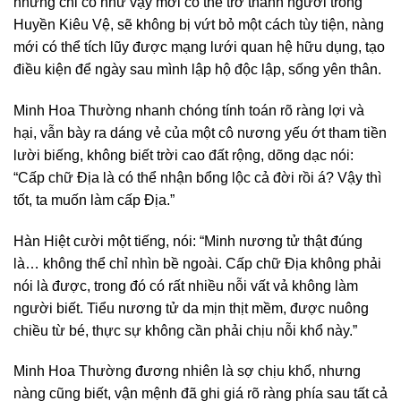
nhưng chỉ có như vậy mới có thể trở thành người trong
Huyền Kiêu Vệ, sẽ không bị vứt bỏ một cách tùy tiện, nàng
mới có thể tích lũy được mạng lưới quan hệ hữu dụng, tạo
điều kiện để ngày sau mình lập hộ độc lập, sống yên thân.
Minh Hoa Thường nhanh chóng tính toán rõ ràng lợi và
hại, vẫn bày ra dáng vẻ của một cô nương yếu ớt tham tiền
lười biếng, không biết trời cao đất rộng, dõng dạc nói:
“Cấp chữ Địa là có thể nhận bổng lộc cả đời rồi á? Vậy thì
tốt, ta muốn làm cấp Địa.”
Hàn Hiệt cười một tiếng, nói: “Minh nương tử thật đúng
là… không thể chỉ nhìn bề ngoài. Cấp chữ Địa không phải
nói là được, trong đó có rất nhiều nỗi vất vả không làm
người biết. Tiểu nương tử da mịn thịt mềm, được nuông
chiều từ bé, thực sự không cần phải chịu nỗi khổ này.”
Minh Hoa Thường đương nhiên là sợ chịu khổ, nhưng
nàng cũng biết, vận mệnh đã ghi giá rõ ràng phía sau tất cả