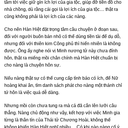
tâm tới việc giữ gìn ích lợi của gia tộc, giúp đỡ tiền đồ cho
nhà chồng, dù rằng cái gọi là lợi ích của gia tộc… thật ra
cũng không phải là lợi ích của các nàng.
Cho nên Hàn Hiệt đặt trọng tâm câu chuyện ở đoạn sau,
đối với người buôn bán nhỏ có thể dùng tiền tài để dụ dỗ,
nhưng đối với thiên kim Công phủ thì hiển nhiên là không
được. Ông ấy nghe nói vị Minh nương tử này chưa đính
hôn, thật ra miếng mồi chân chính mà Hàn Hiệt chuẩn bị
cho nàng là chuyện hôn sự.
Nếu nàng thật sự có thể cung cấp tình báo có ích, để Nữ
hoàng khai ân, tìm danh sách phát cho nàng một thánh chỉ
tứ hôn là việc quá dễ dàng.
Nhưng mồi còn chưa tung ra mà cá đã cắn lên lưỡi câu
thẳng. Nàng chủ động như vậy, kết hợp với việc Minh gia
từng là thân tín của Thái tử Chương Hoài, không thể
không khiến Hàn Hiệt nghĩ nhiều… Có khi nào nàng cố ý