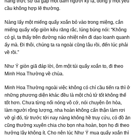
nàng thực sự đã gặp một đám người kỳ lạ, đồng ý một yêu
cầu không hợp lẽ thường.
Nàng lấy một miếng quẩy xoắn bỏ vào trong miệng, cắn
miếng quẩy xốp giòn kêu răng rắc, lúng búng nói: “Không
có gì, ta thấy trên đường náo nhiệt nên đi dạo loanh quanh
ấy mà. Đi thôi, chúng ta ra ngoài cũng lâu rồi, đến lúc phải
về rồi.”
Như Ý giòn giã đáp lời, ôm một túi quẩy xoắn to, đi theo
Minh Hoa Thường về chùa.
Minh Hoa Thường ngoài việc không có chí cầu tiến ra thì ở
những phương diện khác đều là một chủ tử tốt không thể
tốt hơn. Chưa từng nổi nóng vô cớ, nói chuyện ôn hòa,
làm người rộng lượng, nha hoàn không cẩn thận làm rơi
vỡ gì đó, từ trước tới nay nàng không hề truy cứu, có đồ ăn
cũng thường xuyên chia cho bọn nha hoàn, bọn họ đi theo
hưởng lây không ít. Cho nên lúc Như Ý mua quẩy xoắn thì