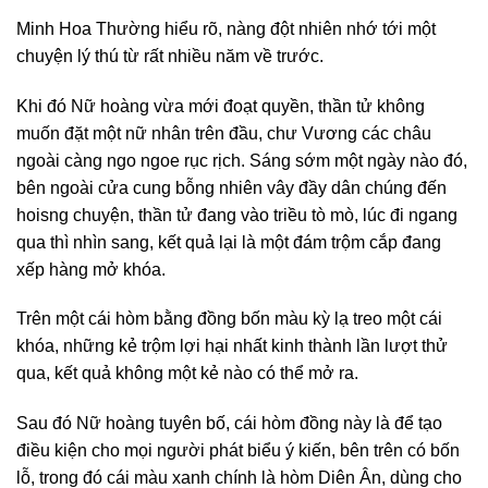
Minh Hoa Thường hiểu rõ, nàng đột nhiên nhớ tới một
chuyện lý thú từ rất nhiều năm về trước.
Khi đó Nữ hoàng vừa mới đoạt quyền, thần tử không
muốn đặt một nữ nhân trên đầu, chư Vương các châu
ngoài càng ngo ngoe rục rịch. Sáng sớm một ngày nào đó,
bên ngoài cửa cung bỗng nhiên vây đầy dân chúng đến
hoisng chuyện, thần tử đang vào triều tò mò, lúc đi ngang
qua thì nhìn sang, kết quả lại là một đám trộm cắp đang
xếp hàng mở khóa.
Trên một cái hòm bằng đồng bốn màu kỳ lạ treo một cái
khóa, những kẻ trộm lợi hại nhất kinh thành lần lượt thử
qua, kết quả không một kẻ nào có thể mở ra.
Sau đó Nữ hoàng tuyên bố, cái hòm đồng này là để tạo
điều kiện cho mọi người phát biểu ý kiến, bên trên có bốn
lỗ, trong đó cái màu xanh chính là hòm Diên Ân, dùng cho