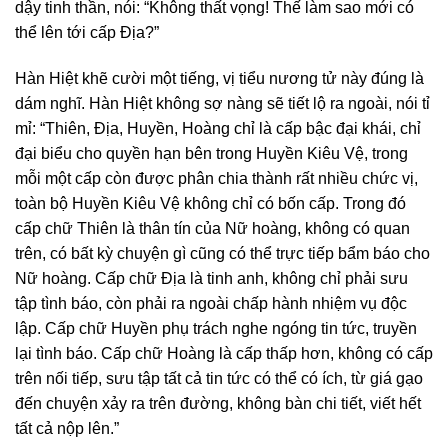
dậy tinh thần, nói: “Không thất vọng! Thế làm sao mới có
thể lên tới cấp Địa?”
Hàn Hiệt khẽ cười một tiếng, vị tiểu nương tử này đúng là
dám nghĩ. Hàn Hiệt không sợ nàng sẽ tiết lộ ra ngoài, nói tỉ
mỉ: “Thiên, Địa, Huyền, Hoàng chỉ là cấp bậc đại khái, chỉ
đại biểu cho quyền hạn bên trong Huyền Kiêu Vệ, trong
mỗi một cấp còn được phân chia thành rất nhiều chức vị,
toàn bộ Huyền Kiêu Vệ không chỉ có bốn cấp. Trong đó
cấp chữ Thiên là thân tín của Nữ hoàng, không có quan
trên, có bất kỳ chuyện gì cũng có thể trực tiếp bẩm báo cho
Nữ hoàng. Cấp chữ Địa là tinh anh, không chỉ phải sưu
tập tình báo, còn phải ra ngoài chấp hành nhiệm vụ độc
lập. Cấp chữ Huyền phụ trách nghe ngóng tin tức, truyền
lại tình báo. Cấp chữ Hoàng là cấp thấp hơn, không có cấp
trên nối tiếp, sưu tập tất cả tin tức có thể có ích, từ giá gạo
đến chuyện xảy ra trên đường, không bàn chi tiết, viết hết
tất cả nộp lên.”