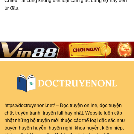
Chiêu Tài cũng không biết loại cảm giác đáng sợ này đến
từ đâu.
https://doctruyenonl.net/
–
Đọc truyện online
, đọc
truyện
chữ
,
truyện tranh
,
truyện full
hay nhất. Website luôn cập
nhật những bộ truyện mới thuộc các thể loại đặc sắc như
truyện huyền huyễn, huyền nghi, khoa huyễn, kiếm hiệp,