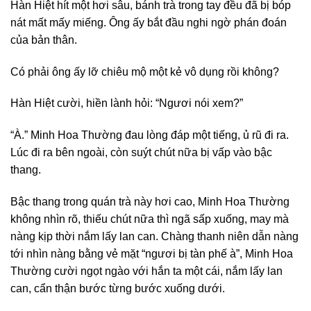
Hàn Hiệt hít một hơi sâu, bánh trà trong tay đều đã bị bóp
nát mất mấy miếng. Ông ấy bắt đầu nghi ngờ phán đoán
của bản thân.
Có phải ông ấy lỡ chiêu mộ một kẻ vô dụng rồi không?
Hàn Hiệt cười, hiền lành hỏi: “Ngươi nói xem?”
“À.” Minh Hoa Thường đau lòng đáp một tiếng, ủ rũ đi ra.
Lúc đi ra bên ngoài, còn suýt chút nữa bị vấp vào bậc
thang.
Bậc thang trong quán trà này hơi cao, Minh Hoa Thường
không nhìn rõ, thiếu chút nữa thì ngã sấp xuống, may mà
nàng kịp thời nắm lấy lan can. Chàng thanh niên dẫn nàng
tới nhìn nàng bằng vẻ mặt “ngươi bị tàn phế à”, Minh Hoa
Thường cười ngọt ngào với hắn ta một cái, nắm lấy lan
can, cẩn thận bước từng bước xuống dưới.