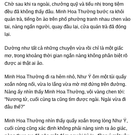
Chờ sau khi ra ngoài, chưởng quỹ và tiểu nhị trong tiệm
đều đã không thấy đâu. Minh Hoa Thường bước ra khỏi
quán trà, tiếng ồn ào trên phố phường tranh nhau chen vào
tai, nàng ngẩn người, quay đầu lại, cửa quán trà đã đóng
lại.
Dường như tất cả những chuyện vừa rồi chỉ là một giấc
mơ, trong khoảng thời gian ngắn nàng không phân biệt rõ
được ai thật ai ảo.
Minh Hoa Thường đi ra hẻm nhỏ, Như Ý ôm một túi quẩy
xoắn nóng nổi, vừa lo lắng vừa mờ mịt đứng trên đường.
Nàng ấy nhìn thấy Minh Hoa Thường, vội vàng chen tới:
“Nương tử, cuối cùng ta cũng tìm được ngài. Ngài vừa đi
đâu thế?”
Minh Hoa Thường nhìn thấy quẩy xoắn trong lòng Như Ý,
cuối cùng cũng xác định không phải nàng sinh ra ảo giác,