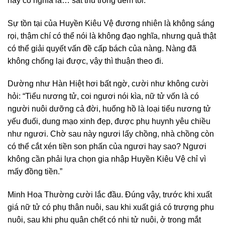
này có nghĩa là… sát thủ trong đêm tối.
Sự tồn tại của Huyền Kiêu Vệ đương nhiên là không sáng
rọi, thậm chí có thể nói là không đạo nghĩa, nhưng quả thật
có thể giải quyết vấn đề cấp bách của nàng. Nàng đã
không chống lại được, vậy thì thuận theo đi.
Dường như Hàn Hiệt hơi bất ngờ, cười như không cười
hỏi: “Tiểu nương tử, coi ngươi nói kìa, nữ tử vốn là có
người nuôi dưỡng cả đời, huống hồ là loại tiểu nương tử
yếu đuối, dung mạo xinh đẹp, được phụ huynh yêu chiều
như ngươi. Chờ sau này ngươi lấy chồng, nhà chồng còn
có thể cắt xén tiền son phấn của ngươi hay sao? Ngươi
không cần phải lựa chọn gia nhập Huyền Kiêu Vệ chỉ vì
mấy đồng tiền.”
Minh Hoa Thường cười lắc đầu. Đúng vậy, trước khi xuất
giá nữ tử có phụ thân nuôi, sau khi xuất giá có trượng phu
nuôi, sau khi phu quân chết có nhi tử nuôi, ở trong mắt