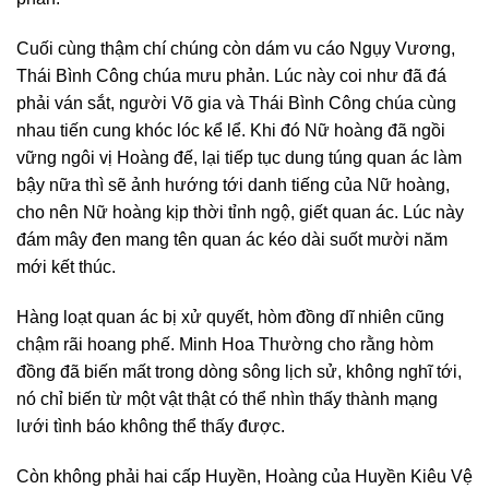
Cuối cùng thậm chí chúng còn dám vu cáo Ngụy Vương,
Thái Bình Công chúa mưu phản. Lúc này coi như đã đá
phải ván sắt, người Võ gia và Thái Bình Công chúa cùng
nhau tiến cung khóc lóc kể lể. Khi đó Nữ hoàng đã ngồi
vững ngôi vị Hoàng đế, lại tiếp tục dung túng quan ác làm
bậy nữa thì sẽ ảnh hướng tới danh tiếng của Nữ hoàng,
cho nên Nữ hoàng kịp thời tỉnh ngộ, giết quan ác. Lúc này
đám mây đen mang tên quan ác kéo dài suốt mười năm
mới kết thúc.
Hàng loạt quan ác bị xử quyết, hòm đồng dĩ nhiên cũng
chậm rãi hoang phế. Minh Hoa Thường cho rằng hòm
đồng đã biến mất trong dòng sông lịch sử, không nghĩ tới,
nó chỉ biến từ một vật thật có thể nhìn thấy thành mạng
lưới tình báo không thể thấy được.
Còn không phải hai cấp Huyền, Hoàng của Huyền Kiêu Vệ