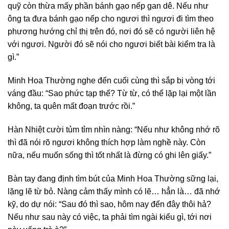
quỹ còn thừa mấy phần bánh gạo nếp gan dê. Nếu như
ông ta đưa bánh gạo nếp cho ngươi thì ngươi đi tìm theo
phương hướng chỉ thị trên đó, nơi đó sẽ có người liên hệ
với ngươi. Người đó sẽ nói cho ngươi biết bài kiểm tra là
gì.”
Minh Hoa Thường nghe đến cuối cùng thì sắp bị vòng tới
váng đầu: “Sao phức tạp thế? Từ từ, có thể lặp lại một lần
không, ta quên mất đoạn trước rồi.”
Hàn Nhiệt cười tủm tỉm nhìn nàng: “Nếu như không nhớ rõ
thì đã nói rõ ngươi không thích hợp làm nghề này. Còn
nữa, nếu muốn sống thì tốt nhất là đừng có ghi lên giấy.”
Bàn tay đang định tìm bút của Minh Hoa Thường sững lại,
lặng lẽ từ bỏ. Nàng cảm thấy mình có lẽ… hẳn là… đã nhớ
kỹ, do dự nói: “Sau đó thì sao, hôm nay đến đây thôi hả?
Nếu như sau này có việc, ta phải tìm ngài kiểu gì, tới nơi