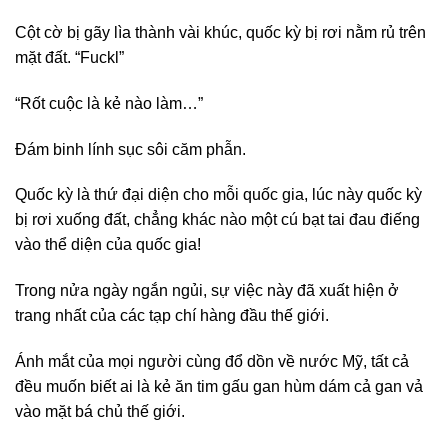
Cột cờ bị gãy lìa thành vài khúc, quốc kỳ bị rơi nằm rủ trên
mặt đất. “Fuckl”
“Rốt cuộc là kẻ nào làm…”
Đám binh lính sục sôi căm phẫn.
Quốc kỳ là thứ đại diện cho mỗi quốc gia, lúc này quốc kỳ
bị rơi xuống đất, chẳng khác nào một cú bạt tai đau điếng
vào thể diện của quốc gia!
Trong nửa ngày ngắn ngủi, sự việc này đã xuất hiện ở
trang nhất của các tạp chí hàng đầu thế giới.
Ánh mắt của mọi người cùng đổ dồn về nước Mỹ, tất cả
đều muốn biết ai là kẻ ăn tim gấu gan hùm dám cả gan vả
vào mặt bá chủ thế giới.