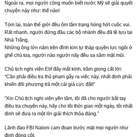
Ngoài ra, mọi người cũng muốn biết nước Mỹ sẽ giải quyết
chuyện này như: thế nào!
Tóm lại, toàn thế giới đều ôm tâm trạng hóng hớt cuộc vui.
Rất nhanh, người đứng đầu các bộ nhành đều đã tề tựu tại
Nhà Trắng.
Những ông lớn năm trên đỉnh kim tự tháp quyền lực ngồi ở
ghế chủ toạ, người nào người nấy đều sa sầm mặt mũi.
Chủ tịch nghị viện Elif đẩy mắt kính, trầm giọng cất lời:
“Cần phải điều tra thủ phạm gây ra việc này, nhất định phải
khiến đối phương trả một cái giá cực đắt!”
“Xin Chủ tịch nghị viện yên tâm, tôi đã cho người bắt tay
điều tra chuyện này, hãy cho tôi thời gian một ngày, tôi nhất
định sẽ đưa ra một lời giải thích thỏa đáng.”
Lãnh đạo FBI Naloni cam đoan trước mặt mọi người như
đinh đóng cột.