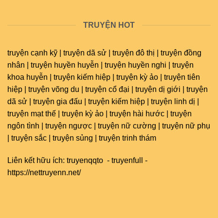
TRUYỆN HOT
truyện cạnh kỹ | truyện dã sử | truyện đô thị | truyện đồng
nhân | truyện huyền huyễn | truyện huyền nghi | truyện
khoa huyễn | truyện kiếm hiệp | truyện kỳ ảo | truyện tiên
hiệp | truyện võng du | truyện cổ đại | truyện dị giới | truyện
dã sử | truyện gia đấu | truyện kiếm hiệp | truyện linh dị |
truyện mạt thế | truyện kỳ ảo | truyện hài hước | truyện
ngôn tình | truyện ngược | truyện nữ cường | truyện nữ phụ
| truyện sắc | truyện sủng | truyện trinh thám
Liên kết hữu ích:
truyenqqto
-
truyenfull
-
https://nettruyenn.net/