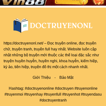
https://doctruyenonl.net/
–
Đọc truyện online
, đọc
truyện
chữ
,
truyện tranh
,
truyện full
hay nhất. Website luôn cập
nhật những bộ truyện mới thuộc các thể loại đặc sắc như
truyện huyền huyễn, huyền nghi, khoa huyễn, kiếm hiệp,
kỳ ảo, tiên hiệp, truyện đô thị một cách nhanh nhất.
Giới Thiệu
-
Bảo Mật
Hashtag: #doctruyenonline #doctruyen #truyenonline
#truyenmoi #truyenhay #truyenfull #truyenhot #truyendasu
#doctruyentranh