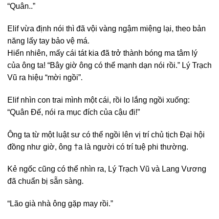
“Quân..”
Elif vừa định nói thì đã vội vàng ngậm miệng lại, theo bản
năng lấy tay bảo vệ má.
Hiển nhiên, mấy cái tát kia đã trở thành bóng ma tâm lý
của ông ta! “Bây giờ ông có thể mạnh dạn nói rồi.” Lý Trạch
Vũ ra hiệu “mời ngồi”.
Elif nhìn con trai mình một cái, rồi lo lắng ngồi xuống:
“Quân Đế, nói ra mục đích của cậu đi!”
Ông ta từ một luật sư có thể ngồi lên vị trí chủ tịch Đại hội
đồng như giờ, ông †a là người có trí tuệ phi thường.
Kẻ ngốc cũng có thể nhìn ra, Lý Trạch Vũ và Lang Vương
đã chuẩn bị sẵn sàng.
“Lão già nhà ông gặp may rồi.”