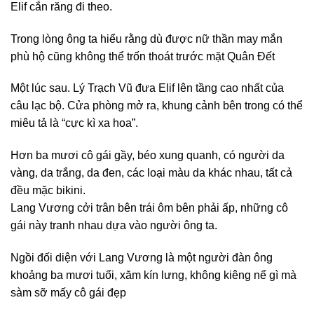
Elif cắn răng đi theo.
Trong lòng ông ta hiểu rằng dù được nữ thần may mắn
phù hộ cũng không thể trốn thoát trước mặt Quân Đết
Một lúc sau. Lý Trạch Vũ đưa Elif lên tầng cao nhất của
câu lạc bộ. Cửa phòng mở ra, khung cảnh bên trong có thể
miêu tả là “cực kì xa hoa”.
Hơn ba mươi cô gái gầy, béo xung quanh, có người da
vàng, da trắng, da đen, các loại màu da khác nhau, tất cả
đều mặc bikini.
Lang Vương cởi trân bên trái ôm bên phải ấp, những cô
gái này tranh nhau dựa vào người ông ta.
Ngồi đối diện với Lang Vương là một người đàn ông
khoảng ba mươi tuổi, xăm kín lưng, không kiêng nể gì mà
sàm sỡ mấy cô gái đẹp