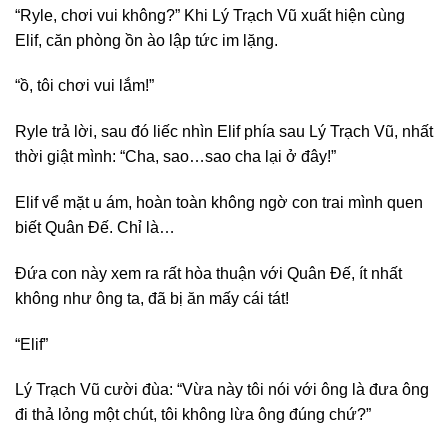
“Ryle, chơi vui không?” Khi Lý Trạch Vũ xuất hiện cùng
Elif, căn phòng ồn ào lập tức im lặng.
“ồ, tôi chơi vui lắm!”
Ryle trả lời, sau đó liếc nhìn Elif phía sau Lý Trạch Vũ, nhất
thời giật mình: “Cha, sao…sao cha lại ở đây!”
Elif vể mặt u ám, hoàn toàn không ngờ con trai mình quen
biết Quân Đế. Chỉ là…
Đứa con này xem ra rất hòa thuận với Quân Đế, ít nhất
không như ông ta, đã bị ăn mấy cái tát!
“Elif”
Lý Trạch Vũ cười đùa: “Vừa này tôi nói với ông là đưa ông
đi thả lỏng một chút, tôi không lừa ông đúng chứ?”