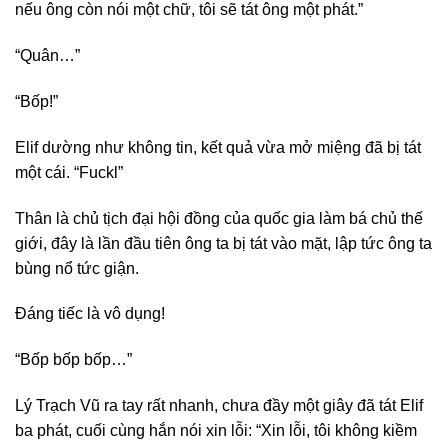
nếu ông còn nói một chữ, tôi sẽ tát ông một phát.”
“Quân…”
“Bốp!”
Elif dường như không tin, kết quả vừa mở miệng đã bị tát
một cái. “Fuckl”
Thân là chủ tịch đại hội đồng của quốc gia làm bá chủ thế
giới, đây là lần đầu tiên ông ta bị tát vào mặt, lập tức ông ta
bùng nổ tức giận.
Đáng tiếc là vô dụng!
“Bốp bốp bốp…”
Lý Trạch Vũ ra tay rất nhanh, chưa đầy một giây đã tát Elif
ba phát, cuối cùng hắn nói xin lỗi: “Xin lỗi, tôi không kiềm