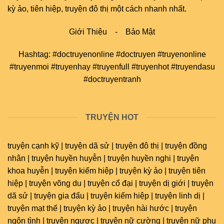
kỳ ảo, tiên hiệp, truyện đô thị một cách nhanh nhất.
Giới Thiệu
-
Bảo Mật
Hashtag: #doctruyenonline #doctruyen #truyenonline
#truyenmoi #truyenhay #truyenfull #truyenhot #truyendasu
#doctruyentranh
TRUYỆN HOT
truyện cạnh kỹ | truyện dã sử | truyện đô thị | truyện đồng
nhân | truyện huyền huyễn | truyện huyền nghi | truyện
khoa huyễn | truyện kiếm hiệp | truyện kỳ ảo | truyện tiên
hiệp | truyện võng du | truyện cổ đại | truyện dị giới | truyện
dã sử | truyện gia đấu | truyện kiếm hiệp | truyện linh dị |
truyện mạt thế | truyện kỳ ảo | truyện hài hước | truyện
ngôn tình | truyện ngược | truyện nữ cường | truyện nữ phụ