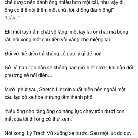
chế được nên đánh ông nhiều hơn một cái, như vậy đi,
ông có thể nói thêm một chữ, tôi không đánh ông!”
“Cậu..”
Elif một tay nắm chặt vô lăng, một tay lại ôm hai má bỏng
rát, nói xong một chữ liền vội vàng che miệng lại.
Đối với kẻ điên thì không có đạo lý gì để nói!
Bởi vì bạn căn bản sẽ không bao giờ biết được khi nào đối
phương sẽ nổi điên…
Mười phút sau, Stretch Lincoln xuất hiện bên ngoài một
câu lạc bộ xa hoa ở trung tâm thành phố.
“Nếu ông cho rằng ông có năng lực chạy trốn dưới con
mắt của tôi thì ông cứ thử xem.”
Nói xong, Lý Trạch Vũ xuống xe trước. Sau một lúc do dự,