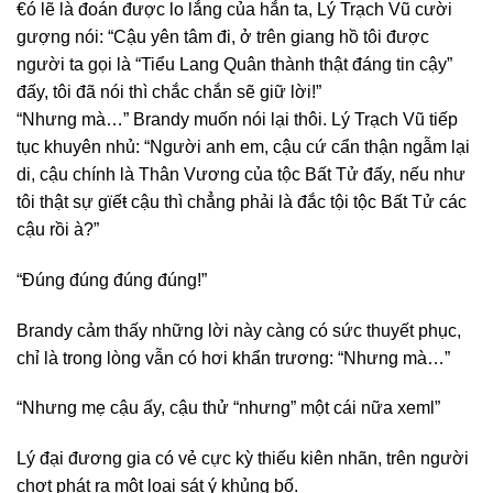
€ó lẽ là đoán được lo lắng của hắn ta, Lý Trạch Vũ cười
gượng nói: “Cậu yên tâm đi, ở trên giang hồ tôi được
người ta gọi là “Tiểu Lang Quân thành thật đáng tin cậy”
đấy, tôi đã nói thì chắc chắn sẽ giữ lời!”
“Nhưng mà…” Brandy muốn nói lại thôi. Lý Trạch Vũ tiếp
tục khuyên nhủ: “Người anh em, cậu cứ cẩn thận ngẫm lại
di, cậu chính là Thân Vương của tộc Bất Tử đấy, nếu như
tôi thật sự gϊếŧ cậu thì chẳng phải là đắc tội tộc Bất Tử các
cậu rồi à?”
“Đúng đúng đúng đúng!”
Brandy cảm thấy những lời này càng có sức thuyết phục,
chỉ là trong lòng vẫn có hơi khẩn trương: “Nhưng mà…”
“Nhưng mẹ cậu ấy, cậu thử “nhưng” một cái nữa xeml”
Lý đại đương gia có vẻ cực kỳ thiếu kiên nhãn, trên người
chợt phát ra một loại sát ý khủng bố.