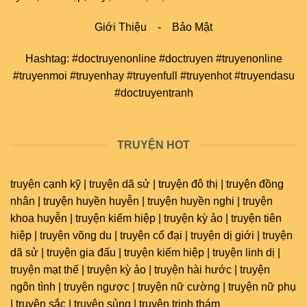
Giới Thiệu
-
Bảo Mật
Hashtag: #doctruyenonline #doctruyen #truyenonline
#truyenmoi #truyenhay #truyenfull #truyenhot #truyendasu
#doctruyentranh
TRUYỆN HOT
truyện cạnh kỹ | truyện dã sử | truyện đô thị | truyện đồng
nhân | truyện huyền huyễn | truyện huyền nghi | truyện
khoa huyễn | truyện kiếm hiệp | truyện kỳ ảo | truyện tiên
hiệp | truyện võng du | truyện cổ đại | truyện dị giới | truyện
dã sử | truyện gia đấu | truyện kiếm hiệp | truyện linh dị |
truyện mạt thế | truyện kỳ ảo | truyện hài hước | truyện
ngôn tình | truyện ngược | truyện nữ cường | truyện nữ phụ
| truyện sắc | truyện sủng | truyện trinh thám