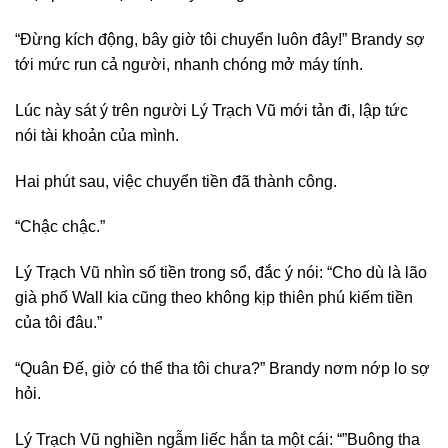
“Đừng kích động, bây giờ tôi chuyển luôn đây!” Brandy sợ
tới mức run cả người, nhanh chóng mở máy tính.
Lúc này sát ý trên người Lý Trạch Vũ mới tản đi, lập tức
nói tài khoản của mình.
Hai phút sau, việc chuyển tiền đã thành công.
“Chậc chậc.”
Lý Trạch Vũ nhìn số tiền trong sổ, đắc ý nói: “Cho dù là lão
già phố Wall kia cũng theo không kịp thiên phú kiếm tiền
của tôi đâu.”
“Quân Đế, giờ có thể tha tôi chưa?” Brandy nơm nớp lo sợ
hỏi.
Lý Trạch Vũ nghiền ngẫm liếc hắn ta một cái: “”Buông tha