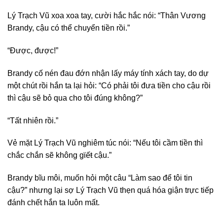
Lý Trạch Vũ xoa xoa tay, cười hắc hắc nói: “Thân Vương
Brandy, cậu có thể chuyển tiền rồi.”
“Được, được!”
Brandy cố nén đau đớn nhận lấy máy tính xách tay, do dự
một chút rồi hắn ta lại hỏi: “Có phải tôi đưa tiền cho cậu rồi
thì cậu sẽ bỏ qua cho tôi đúng không?”
“Tất nhiên rồi.”
Vẻ mặt Lý Trạch Vũ nghiêm túc nói: “Nếu tôi cầm tiền thì
chắc chắn sẽ không gϊếŧ cậu.”
Brandy bĩu môi, muốn hỏi một câu “Làm sao để tôi tin
cậu?” nhưng lại sợ Lý Trạch Vũ thẹn quá hóa giận trực tiếp
đánh chết hắn ta luôn mất.