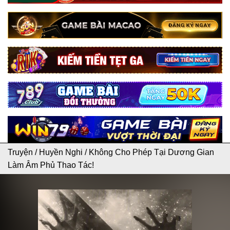
Truyện
/
Huyền Nghi
/
Không Cho Phép Tại Dương Gian
Làm Âm Phủ Thao Tác!