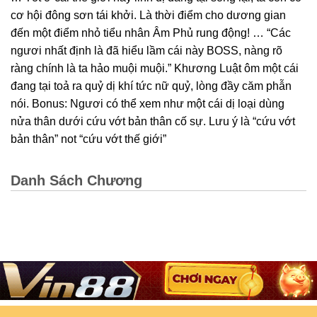
cơ hội đông sơn tái khởi. Là thời điểm cho dương gian
đến một điểm nhỏ tiểu nhân Âm Phủ rung động! … “Các
ngươi nhất định là đã hiểu lầm cái này BOSS, nàng rõ
ràng chính là ta hảo muội muội.” Khương Luật ôm một cái
đang tại toả ra quỷ dị khí tức nữ quỷ, lòng đầy căm phẫn
nói. Bonus: Ngươi có thể xem như một cái dị loại dùng
nửa thân dưới cứu vớt bản thân cố sự. Lưu ý là “cứu vớt
bản thân” not “cứu vớt thế giới”
Danh Sách Chương