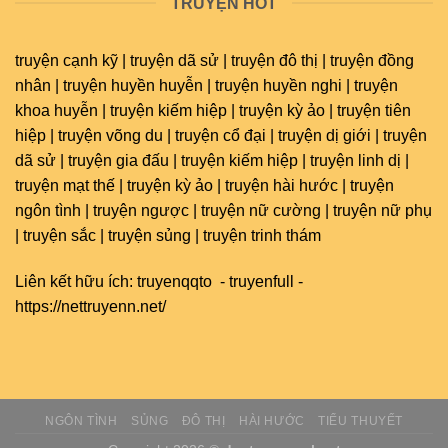
TRUYỆN HOT
truyện cạnh kỹ | truyện dã sử | truyện đô thị | truyện đồng
nhân | truyện huyền huyễn | truyện huyền nghi | truyện
khoa huyễn | truyện kiếm hiệp | truyện kỳ ảo | truyện tiên
hiệp | truyện võng du | truyện cổ đại | truyện dị giới | truyện
dã sử | truyện gia đấu | truyện kiếm hiệp | truyện linh dị |
truyện mạt thế | truyện kỳ ảo | truyện hài hước | truyện
ngôn tình | truyện ngược | truyện nữ cường | truyện nữ phụ
| truyện sắc | truyện sủng | truyện trinh thám
Liên kết hữu ích:
truyenqqto
-
truyenfull
-
https://nettruyenn.net/
NGÔN TÌNH
SỦNG
ĐÔ THỊ
HÀI HƯỚC
TIỂU THUYẾT