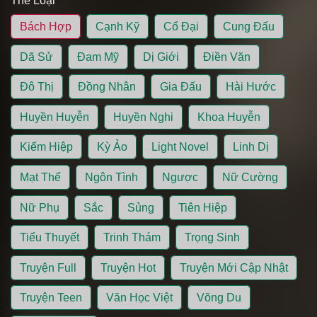
Thể Loại
Bách Hợp
Cạnh Kỹ
Cổ Đại
Cung Đấu
Dã Sử
Đam Mỹ
Dị Giới
Điền Văn
Đô Thị
Đồng Nhân
Gia Đấu
Hài Hước
Huyền Huyễn
Huyền Nghi
Khoa Huyễn
Kiếm Hiệp
Kỳ Ảo
Light Novel
Linh Dị
Mạt Thế
Ngôn Tình
Ngược
Nữ Cường
Nữ Phụ
Sắc
Sủng
Tiên Hiệp
Tiểu Thuyết
Trinh Thám
Trọng Sinh
Truyện Full
Truyện Hot
Truyện Mới Cập Nhật
Truyện Teen
Văn Học Việt
Võng Du