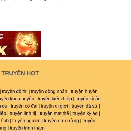
TRUYỆN HOT
| truyện đô thị | truyện đồng nhân | truyện huyền
ruyện khoa huyễn | truyện kiếm hiệp | truyện kỳ ảo
 du | truyện cổ đại | truyện dị giới | truyện dã sử |
ệp | truyện linh dị | truyện mạt thế | truyện kỳ ảo |
 tình | truyện ngược | truyện nữ cường | truyện
ủng | truyện trinh thám