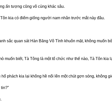
ng ấn tượng cũng vô cùng khác sâu.
 Tôn kia có điểm giống người nam nhân trước mắt này đâu.
nh sắc quan sát Hàn Băng Vô Tình khuôn mặt, không muốn bỏ qu
mò muốn biết, Tà Tông là một tổ chức như thế nào, Tà Tôn kia lạ
hổ phách kia lại không hề nổi lên một chút gợn sóng, không giố
tin?”
.