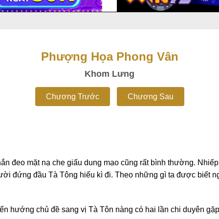
Phượng Họa Phong Vân
Khom Lưng
Chương Trước
Chương Sau
ủ hắn đeo mặt nạ che giấu dung mạo cũng rất bình thường. Nh
ời đứng đầu Tà Tông hiếu kì đi. Theo những gì ta được biết n
yển hướng chủ đề sang vị Tà Tôn nàng có hai lần chi duyên gặp