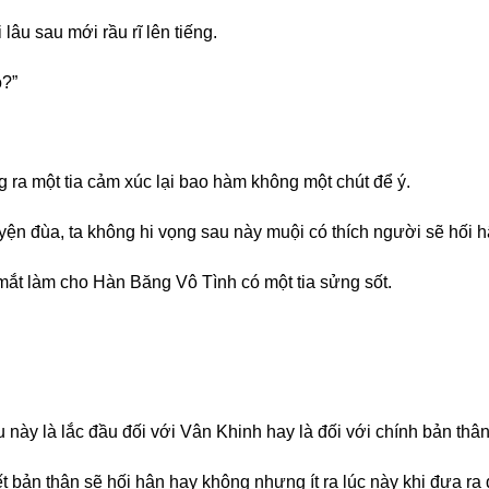
lâu sau mới rầu rĩ lên tiếng.
o?”
ra một tia cảm xúc lại bao hàm không một chút để ý.
n đùa, ta không hi vọng sau này muội có thích người sẽ hối hậ
ắt làm cho Hàn Băng Vô Tình có một tia sửng sốt.
 này là lắc đầu đối với Vân Khinh hay là đối với chính bản thân
 bản thân sẽ hối hận hay không nhưng ít ra lúc này khi đưa ra