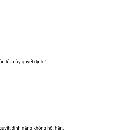
n lúc này quyết định.”
.
 quyết định nàng không hối hận.