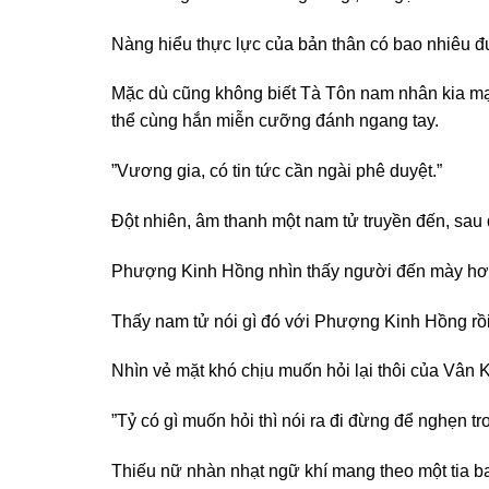
Nàng hiểu thực lực của bản thân có bao nhiêu đư
Mặc dù cũng không biết Tà Tôn nam nhân kia mạn
thể cùng hắn miễn cưỡng đánh ngang tay.
”Vương gia, có tin tức cần ngài phê duyệt.”
Đột nhiên, âm thanh một nam tử truyền đến, sau
Phượng Kinh Hồng nhìn thấy người đến mày hơi 
Thấy nam tử nói gì đó với Phượng Kinh Hồng rồi 
Nhìn vẻ mặt khó chịu muốn hỏi lại thôi của Vân 
”Tỷ có gì muốn hỏi thì nói ra đi đừng để nghẹn tr
Thiếu nữ nhàn nhạt ngữ khí mang theo một tia b