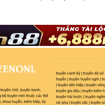
truyện cạnh kỹ | truyện dã sử 
huyễn | truyện huyền nghi | t
| truyện tiên hiệp | truyện võng
c
truyện chữ
,
truyện tranh
,
truyện gia đấu | truyện kiếm hi
g bộ truyện mới thuộc các thể
truyện hài hước | truyện ngôn
 khoa huyễn, kiếm hiệp, kỳ
nữ phụ | truyện sắc | truyện s