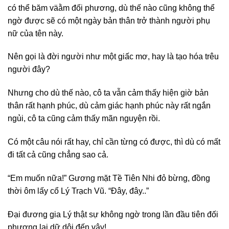
có thể băm väằm đối phương, dù thế nào cũng không thể
ngờ được sẽ có một ngày bản thân trở thành người phụ
nữ của tên này.
Nên gọi là đời người như một giấc mơ, hay là tạo hóa trêu
người đây?
Nhưng cho dù thế nào, cô ta vẫn cảm thấy hiện giờ bản
thân rất hạnh phúc, dù cảm giác hạnh phúc này rất ngắn
ngủi, cô ta cũng cảm thấy mãn nguyện rồi.
Có một câu nói rất hay, chỉ cần từng có được, thì dù có mất
đi tất cả cũng chẳng sao cả.
“Em muốn nữa!” Gương mặt Tề Tiên Nhi đỏ bừng, đồng
thời ôm lấy cổ Lý Trạch Vũ. “Đây, đây..”
Đại đương gia Lý thật sự không ngờ trong lần đầu tiên đối
phương lại dữ dội đến vậy!