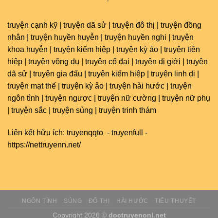
truyện cạnh kỹ | truyện dã sử | truyện đô thị | truyện đồng
nhân | truyện huyền huyễn | truyện huyền nghi | truyện
khoa huyễn | truyện kiếm hiệp | truyện kỳ ảo | truyện tiên
hiệp | truyện võng du | truyện cổ đại | truyện dị giới | truyện
dã sử | truyện gia đấu | truyện kiếm hiệp | truyện linh dị |
truyện mạt thế | truyện kỳ ảo | truyện hài hước | truyện
ngôn tình | truyện ngược | truyện nữ cường | truyện nữ phụ
| truyện sắc | truyện sủng | truyện trinh thám
Liên kết hữu ích:
truyenqqto
-
truyenfull
-
https://nettruyenn.net/
NGÔN TÌNH
SỦNG
ĐÔ THỊ
HÀI HƯỚC
TIỂU THUYẾT
Copyright 2026 ©
doctruyenonl.net