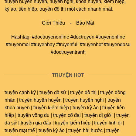
truyện huyền huyễn, huyền nghi, khoa huyễn, kiếm hiệp,
kỳ ảo, tiên hiệp, truyện đô thị một cách nhanh nhất.
Giới Thiệu
-
Bảo Mật
Hashtag: #doctruyenonline #doctruyen #truyenonline
#truyenmoi #truyenhay #truyenfull #truyenhot #truyendasu
#doctruyentranh
TRUYỆN HOT
truyện cạnh kỹ | truyện dã sử | truyện đô thị | truyện đồng
nhân | truyện huyền huyễn | truyện huyền nghi | truyện
khoa huyễn | truyện kiếm hiệp | truyện kỳ ảo | truyện tiên
hiệp | truyện võng du | truyện cổ đại | truyện dị giới | truyện
dã sử | truyện gia đấu | truyện kiếm hiệp | truyện linh dị |
truyện mạt thế | truyện kỳ ảo | truyện hài hước | truyện