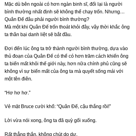
Mặc dù bên ngoài có hơn ngàn binh sĩ, đổi lại là người
bình thường nhất định sẽ không thể chạy trốn. Nhưng…
Quân Đế đâu phải người bình thường?
Mà một khi Quân Đế trốn thoát khỏi đây, vậy thời khắc ông
ta thân bại danh liệt sẽ bắt đầu.
Đợi đến lúc ông ta trở thành người bình thường, dựa vào
thủ đoạn của Quân Đế có thể có hơn trăm cách khiến ông
ta biến mất khỏi thế giới này, hơn nữa chính phủ cũng sẽ
không vì sự biến mất của ông ta mà quyết sống mái với
một tên điên.
“Hơ hơ hơ.”
Vẻ mặt Bruce cười khổ: “Quân Đế, cậu thắng rồi!”
Lời vừa nói xong, ông ta đã quỳ gối xuống.
Rất thẳng thắn, không chút do dự.