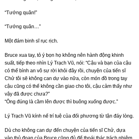
“Tướng quân!”
“Tướng quân…”
Một đám binh sĩ rục rịch.
Bruce xua tay, tỏ ý bọn họ không nên hành động khinh
suất, tiếp theo nhìn Lý Trạch Vũ, nói: “Cậu và bạn của cậu
có thể bình an vô sự rời khỏi đây rồi, chuyện của tiến sĩ
Chử tôi sẽ không can dự vào nữa, còn món đồ trong tay
cậu cũng có thể không cần giao cho tôi, cậu cảm thấy như
vậy đã được chưa?”
“Ông đúng là cầm lên được thì buông xuống được.”
Lý Trạch Vũ kính nể trí tuệ của đối phương từ tận đáy lòng.
Dù cho không can dự đến chuyện của tiến sĩ Chử, dựa
vào thủ đoạn của Bruce cũng đủ để thoái thác trách nhiệm,