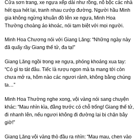
Cửa sơn trang, xe ngựa xếp dài như rồng, nô bộc các nhà
hét qua hét lại, tranh nhau cướp đường. Người hầu Minh
gia không ngừng khuân đồ lên xe ngựa, Minh Hoa
Thường choàng áo khoác, nói tạm biệt với mọi người.
Minh Hoa Chương nói với Giang Lăng: “Những ngày này
đã quấy rầy Giang thế tử, đa tạ!”
Giang Lăng ngồi trong xe ngựa, phóng khoáng xua tay:
“Có gì to tát đâu. Tiếc là rượu ngon mà ta mang tới còn
chưa mở ra, hôm nào các ngươi rảnh, không bằng chúng
ta…”
Minh Hoa Thường nghe xong, vội vàng nói sang chuyện
khác: “Mau nhìn kìa, đằng trước có chỗ trống! Giang thế tử,
đi nhanh lên, nếu ngươi không đi đường lại bị chặn bây
giờ!”
Giang Lăng vội vàng thò đầu ra nhìn: “Mau mau, chen vào