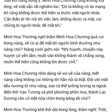
Sau khi nàng đồng ý, Minh Hoa Chương cũng không thả
lỏng, vẻ mặt vẫn rất nghiêm túc: “Dù là không có án mạng
thì cũng không được thể hiện ra trước mặt người khác.
Cẩn thận từ lời nói tới việc làm, không được ra mặt, coi
chừng bị người khác để mắt tới.”
Minh Hoa Thường nghĩ thầm Minh Hoa Chương quá coi
trọng nàng, sẽ có ai để mắt tới người bình thường như
nàng chứ? Nàng cười giỡn nói: “Nhị huynh, chuyện này
huynh cứ yên tâm, muội văn không thành võ chẳng xong,
muốn thể hiện cũng không tìm được chỗ.”
Minh Hoa Chương nhìn dáng vẻ vui vẻ của nàng, biết
nàng cũng không coi những lời hắn nói là thật. Đối với một
tiểu nương tử như nàng, sao có thể tưởng tượng ra ngoài
điện thờ Vạn Tượng và phố phường phồn hoa, thành Lạc
Dương còn có một nửa chìm trong bóng tối chứ?
Minh Hoa Thường khẽ thở dài trong lòng, thầm nghĩ: Thôi,