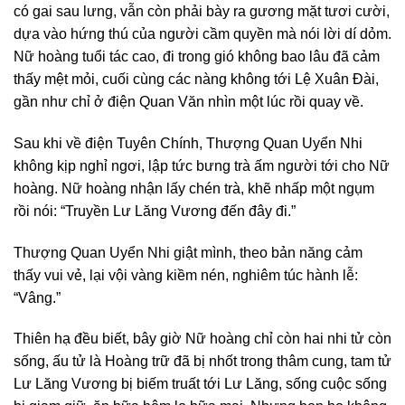
có gai sau lưng, vẫn còn phải bày ra gương mặt tươi cười,
dựa vào hứng thú của người cầm quyền mà nói lời dí dỏm.
Nữ hoàng tuổi tác cao, đi trong gió không bao lâu đã cảm
thấy mệt mỏi, cuối cùng các nàng không tới Lệ Xuân Đài,
gần như chỉ ở điện Quan Văn nhìn một lúc rồi quay về.
Sau khi về điện Tuyên Chính, Thượng Quan Uyển Nhi
không kịp nghỉ ngơi, lập tức bưng trà ấm người tới cho Nữ
hoàng. Nữ hoàng nhận lấy chén trà, khẽ nhấp một ngụm
rồi nói: “Truyền Lư Lăng Vương đến đây đi.”
Thượng Quan Uyển Nhi giật mình, theo bản năng cảm
thấy vui vẻ, lại vội vàng kiềm nén, nghiêm túc hành lễ:
“Vâng.”
Thiên hạ đều biết, bây giờ Nữ hoàng chỉ còn hai nhi tử còn
sống, ấu tử là Hoàng trữ đã bị nhốt trong thâm cung, tam tử
Lư Lăng Vương bị biếm truất tới Lư Lăng, sống cuộc sống