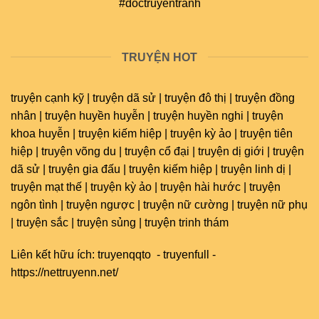
#doctruyentranh
TRUYỆN HOT
truyện cạnh kỹ | truyện dã sử | truyện đô thị | truyện đồng
nhân | truyện huyền huyễn | truyện huyền nghi | truyện
khoa huyễn | truyện kiếm hiệp | truyện kỳ ảo | truyện tiên
hiệp | truyện võng du | truyện cổ đại | truyện dị giới | truyện
dã sử | truyện gia đấu | truyện kiếm hiệp | truyện linh dị |
truyện mạt thế | truyện kỳ ảo | truyện hài hước | truyện
ngôn tình | truyện ngược | truyện nữ cường | truyện nữ phụ
| truyện sắc | truyện sủng | truyện trinh thám
Liên kết hữu ích:
truyenqqto
-
truyenfull
-
https://nettruyenn.net/