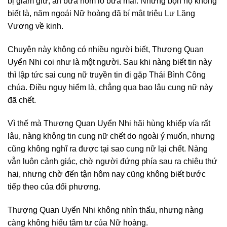
bị giam giữ, ăn bữa hôm lo bữa mai. Nhưng bọn họ không
biết là, năm ngoái Nữ hoàng đã bí mật triệu Lư Lăng
Vương về kinh.
Chuyện này không có nhiều người biết, Thượng Quan
Uyển Nhi coi như là một người. Sau khi nàng biết tin này
thì lập tức sai cung nữ truyền tin đi gặp Thái Bình Công
chúa. Điều nguy hiểm là, chẳng qua bao lâu cung nữ này
đã chết.
Vì thế mà Thượng Quan Uyển Nhi hãi hùng khiếp vía rất
lâu, nàng không tin cung nữ chết do ngoài ý muốn, nhưng
cũng không nghĩ ra được tại sao cung nữ lại chết. Nàng
vẫn luôn cảnh giác, chờ người đứng phía sau ra chiêu thứ
hai, nhưng chờ đến tận hôm nay cũng không biết bước
tiếp theo của đối phương.
Thượng Quan Uyển Nhi không nhìn thấu, nhưng nàng
càng không hiểu tâm tư của Nữ hoàng.