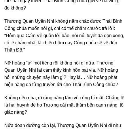
thư hai ngày trước Thái Bình Công chúa gửi về đã viết gì
đó không?
Thượng Quan Uyển Nhi không nắm chắc được Thái Bình
Công chúa muốn nói gì, chỉ có thể châm chước trả lời:
“Hôm qua Cấm Vệ quân tới báo, nói núi tuyết đã dọn xong,
có lẽ chậm nhất là chiều hôm nay Công chúa sẽ về đến
Thần Đô.”
Nữ hoàng “ừ” một tiếng rồi không nói gì nữa. Thượng
Quan Uyển Nhi lại cảm thấy kinh hồn bạt vía, Nữ hoàng
hỏi những chuyện này làm gì? Hay là… Nữ hoàng phát
hiện nàng đã từng truyền lời cho Thái Bình Công chúa?
Không nên nha, rõ ràng nàng làm vô cùng bí mật. Chẳng lẽ
là hai huynh đệ họ Trương cài mật thám bên cạnh nàng, tố
giác nàng?
Nửa đoạn đường còn lại, Thượng Quan Uyển Nhi đi như