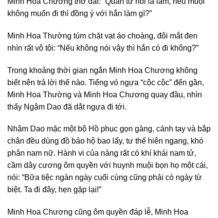
Minh Hoa Chương thở dài: “Quân tử nói là làm, nếu muội
không muốn đi thì đồng ý với hắn làm gì?”
Minh Hoa Thường túm chặt vạt áo choàng, đôi mắt đen
nhìn rất vô tội: “Nếu không nói vậy thì hắn có đi không?”
Trong khoảng thời gian ngắn Minh Hoa Chương không
biết nên trả lời thế nào. Tiếng vó ngựa “cộc cộc” đến gần,
Minh Hoa Thường và Minh Hoa Chương quay đầu, nhìn
thấy Ngậm Dao đã dắt ngựa đi tới.
Nhậm Dao mặc một bộ Hồ phục gọn gàng, cánh tay và bắp
chân đều dùng đồ bảo hộ bao lấy, tư thế hiên ngang, khó
phân nam nữ. Hành vi của nàng rất có khí khái nam tử,
cầm dây cương ôm quyền với huynh muội bọn họ một cái,
nói: “Bữa tiệc ngàn ngày cuối cùng cũng phải có ngày từ
biệt. Ta đi đây, hẹn gặp lại!”
Minh Hoa Chương cũng ôm quyền đáp lễ, Minh Hoa