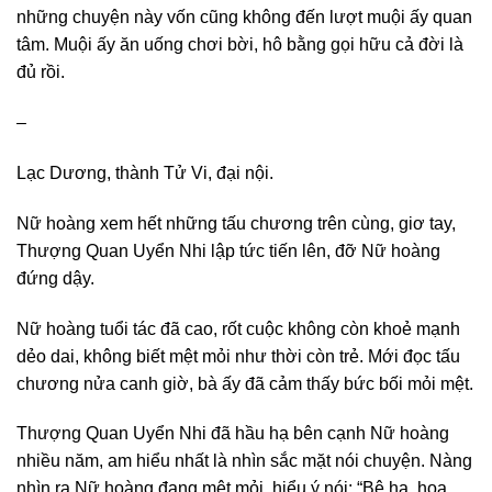
những chuyện này vốn cũng không đến lượt muội ấy quan
tâm. Muội ấy ăn uống chơi bời, hô bằng gọi hữu cả đời là
đủ rồi.
–
Lạc Dương, thành Tử Vi, đại nội.
Nữ hoàng xem hết những tấu chương trên cùng, giơ tay,
Thượng Quan Uyển Nhi lập tức tiến lên, đỡ Nữ hoàng
đứng dậy.
Nữ hoàng tuổi tác đã cao, rốt cuộc không còn khoẻ mạnh
dẻo dai, không biết mệt mỏi như thời còn trẻ. Mới đọc tấu
chương nửa canh giờ, bà ấy đã cảm thấy bức bối mỏi mệt.
Thượng Quan Uyển Nhi đã hầu hạ bên cạnh Nữ hoàng
nhiều năm, am hiểu nhất là nhìn sắc mặt nói chuyện. Nàng
nhìn ra Nữ hoàng đang mệt mỏi, hiểu ý nói: “Bệ hạ, hoa