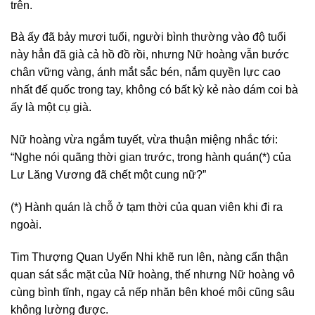
trên.
Bà ấy đã bảy mươi tuổi, người bình thường vào độ tuổi
này hẳn đã già cả hồ đồ rồi, nhưng Nữ hoàng vẫn bước
chân vững vàng, ánh mắt sắc bén, nắm quyền lực cao
nhất đế quốc trong tay, không có bất kỳ kẻ nào dám coi bà
ấy là một cụ già.
Nữ hoàng vừa ngắm tuyết, vừa thuận miệng nhắc tới:
“Nghe nói quãng thời gian trước, trong hành quán(*) của
Lư Lăng Vương đã chết một cung nữ?”
(*) Hành quán là chỗ ở tạm thời của quan viên khi đi ra
ngoài.
Tim Thượng Quan Uyển Nhi khẽ run lên, nàng cẩn thận
quan sát sắc mặt của Nữ hoàng, thế nhưng Nữ hoàng vô
cùng bình tĩnh, ngay cả nếp nhăn bên khoé môi cũng sâu
không lường được.