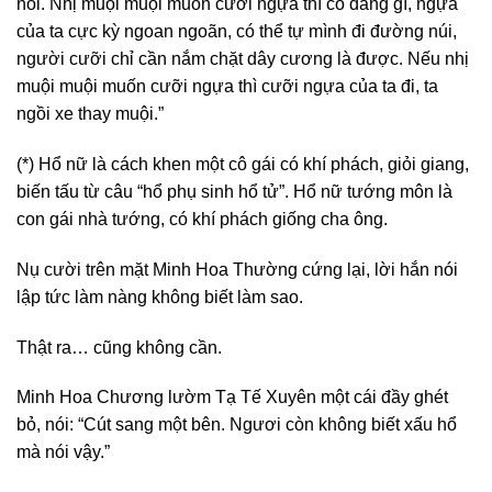
nổi. Nhị muội muội muốn cưỡi ngựa thì có đáng gì, ngựa
của ta cực kỳ ngoan ngoãn, có thể tự mình đi đường núi,
người cưỡi chỉ cần nắm chặt dây cương là được. Nếu nhị
muội muội muốn cưỡi ngựa thì cưỡi ngựa của ta đi, ta
ngồi xe thay muội.”
(*) Hổ nữ là cách khen một cô gái có khí phách, giỏi giang,
biến tấu từ câu “hổ phụ sinh hổ tử”. Hổ nữ tướng môn là
con gái nhà tướng, có khí phách giống cha ông.
Nụ cười trên mặt Minh Hoa Thường cứng lại, lời hắn nói
lập tức làm nàng không biết làm sao.
Thật ra… cũng không cần.
Minh Hoa Chương lườm Tạ Tế Xuyên một cái đầy ghét
bỏ, nói: “Cút sang một bên. Ngươi còn không biết xấu hổ
mà nói vậy.”