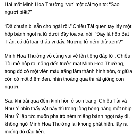
Hai mắt Minh Hoa Thường “vụt” một cái trợn to: “Sao
ngươi biết?”
“Đã chuẩn bị sẵn cho ngài rồi.” Chiêu Tài quen tay lấy một
hộp bánh ngọt ra từ dưới đáy toa xe, nói: “Đây là hộp Bát
Trân, có đủ loại khẩu vị đấy. Nương tử nếm thử xem?”
Minh Hoa Thường vô cùng vui vẻ lên tiếng đáp lời. Chiêu
Tài mở hộp ra, nâng đến trước mặt Minh Hoa Thường,
trong đó có một viên màu trắng làm thành hình tròn, ở giữa
còn có một điểm đen, nhìn thoáng qua thì rất giống con
ngươi.
Sau khi trải qua đêm kinh hồn ở sơn trang, Chiêu Tài và
Như Ý nhìn thấy vật này thì trong lòng bỗng hẫng một nhịp.
Như Ý lập tức muốn pha trò ném miếng bánh ngọt này đi,
không ngờ Minh Hoa Thường lại không phát hiện, lấy ra
miếng đó đầu tiên.