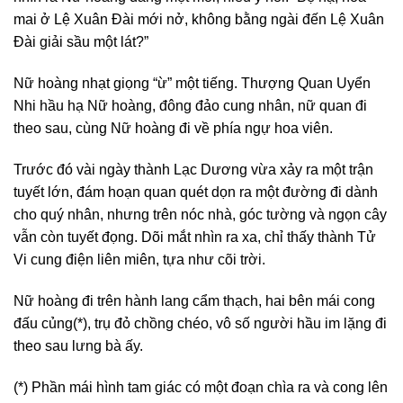
mai ở Lệ Xuân Đài mới nở, không bằng ngài đến Lệ Xuân
Đài giải sầu một lát?”
Nữ hoàng nhạt giọng “ừ” một tiếng. Thượng Quan Uyển
Nhi hầu hạ Nữ hoàng, đông đảo cung nhân, nữ quan đi
theo sau, cùng Nữ hoàng đi về phía ngự hoa viên.
Trước đó vài ngày thành Lạc Dương vừa xảy ra một trận
tuyết lớn, đám hoạn quan quét dọn ra một đường đi dành
cho quý nhân, nhưng trên nóc nhà, góc tường và ngọn cây
vẫn còn tuyết đọng. Dõi mắt nhìn ra xa, chỉ thấy thành Tử
Vi cung điện liên miên, tựa như cõi trời.
Nữ hoàng đi trên hành lang cẩm thạch, hai bên mái cong
đấu củng(*), trụ đỏ chồng chéo, vô số người hầu im lặng đi
theo sau lưng bà ấy.
(*) Phần mái hình tam giác có một đoạn chìa ra và cong lên