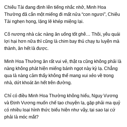
Chiêu Tài đang định lên tiếng nhắc nhở, Minh Hoa
Thường đã cắn một miếng đi mất nửa “con ngươi”, Chiêu
Tài nghẹn họng, lặng lẽ khép miệng lại.
Cô nương nhà các nàng ăn uống tốt ghê… Thôi, yêu quái
lợi hại hơn nữa thì cũng là chim bay thú chạy tu luyện mà
thành, ăn hết là được.
Minh Hoa Thường ăn rất vui vẻ, thật ra cũng không phải là
nàng không phát hiện miếng bánh ngọt này kỳ lạ. Chẳng
qua là nàng cảm thấy không thể mang xui xẻo về trong
nhà, dứt khoát ăn hết trên đường.
Chỉ có điều Minh Hoa Thường không hiểu, Nguỵ Vương
và Định Vương muốn chế tạo chuyện lạ, gặp phải ma quỷ
có nhiều loại hình thức biểu hiện như vậy, tại sao lại cứ
phải là móc mắt?