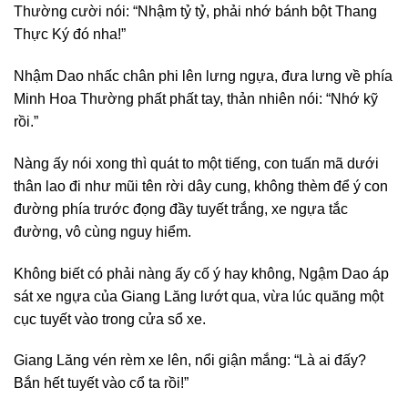
Thường cười nói: “Nhậm tỷ tỷ, phải nhớ bánh bột Thang
Thực Ký đó nha!”
Nhậm Dao nhấc chân phi lên lưng ngựa, đưa lưng về phía
Minh Hoa Thường phất phất tay, thản nhiên nói: “Nhớ kỹ
rồi.”
Nàng ấy nói xong thì quát to một tiếng, con tuấn mã dưới
thân lao đi như mũi tên rời dây cung, không thèm để ý con
đường phía trước đọng đầy tuyết trắng, xe ngựa tắc
đường, vô cùng nguy hiểm.
Không biết có phải nàng ấy cố ý hay không, Ngậm Dao áp
sát xe ngựa của Giang Lăng lướt qua, vừa lúc quăng một
cục tuyết vào trong cửa sổ xe.
Giang Lăng vén rèm xe lên, nổi giận mắng: “Là ai đấy?
Bắn hết tuyết vào cổ ta rồi!”