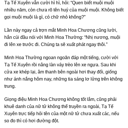
Tạ Tế Xuyên vẫn cười hì hì, hỏi: “Quen biết muội muội
nhiều năm, còn chưa rõ tên huý của muội muội. Không biết
gọi muội muội là gì, có chữ nhỏ không?”
Lần này ngay cả trợn mắt Minh Hoa Chương cũng lười,
hắn cúi đầu nói với Minh Hoa Thường: “Nhị nương, muội
đi lên xe trước đi. Chúng ta sẽ xuất phát ngay thôi.”
Minh Hoa Thường ngoan ngoãn đáp một tiếng, cười với
Tạ Tế Xuyên rồi nâng làn váy trèo lên xe ngựa. Sau khi
cửa xe khép lại, âm thanh bên ngoài hơi thay đổi, giống
như ánh nắng hôm nay, những tia sáng lơ lửng trên không
trung.
Giọng điệu Minh Hoa Chương không tốt lắm, cũng phải
khuê danh của nữ tử không thể truyền ra ngoài, Tạ Tế
Xuyên trực tiếp hỏi tên của một nữ tử chưa xuất các, nếu
so đo thì có hơi đường đột.