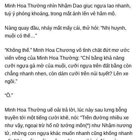
Minh Hoa Thường nhìn Nhậm Dao giục ngựa lao nhanh,
tuỳ ý phóng khoáng, trong mắt ánh lên vẻ hâm mộ.
Nàng quay đầu, nháy mắt mấy cái, thử hỏi: “Nhị huynh,
muội có thể…”
“Không thể.” Minh Hoa Chương vô tình chặt đứt mơ ước
viển vông của Minh Hoa Thường: “Chỉ bằng khả năng
cưỡi ngựa gà mờ của muội, cưỡi ngựa trên đất bằng còn
chẳng nhanh nhẹn, còn dám cưỡi trên núi tuyết? Lên xe
ngồi.”
“Ồ.”
Minh Hoa Thường uể oải trả lời, lúc này sau lưng bỗng
truyền tới một tiếng cười khẽ, nói: “Trên đường nhiều xe
như vậy, ngoại trừ hổ nữ tướng môn(*) như Nhậm nương
tử, những con ngựa khác muốn nhanh cũng không nhanh