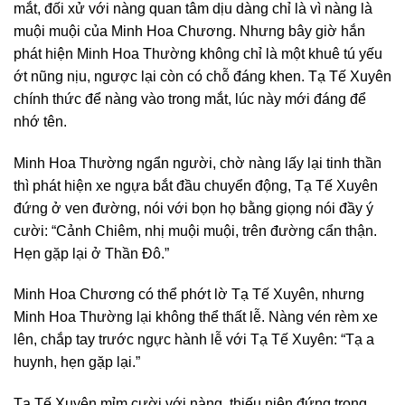
mắt, đối xử với nàng quan tâm dịu dàng chỉ là vì nàng là
muội muội của Minh Hoa Chương. Nhưng bây giờ hắn
phát hiện Minh Hoa Thường không chỉ là một khuê tú yếu
ớt nũng nịu, ngược lại còn có chỗ đáng khen. Tạ Tế Xuyên
chính thức để nàng vào trong mắt, lúc này mới đáng để
nhớ tên.
Minh Hoa Thường ngẩn người, chờ nàng lấy lại tinh thần
thì phát hiện xe ngựa bắt đầu chuyển động, Tạ Tế Xuyên
đứng ở ven đường, nói với bọn họ bằng giọng nói đầy ý
cười: “Cảnh Chiêm, nhị muội muội, trên đường cẩn thận.
Hẹn gặp lại ở Thần Đô.”
Minh Hoa Chương có thể phớt lờ Tạ Tế Xuyên, nhưng
Minh Hoa Thường lại không thể thất lễ. Nàng vén rèm xe
lên, chắp tay trước ngực hành lễ với Tạ Tế Xuyên: “Tạ a
huynh, hẹn gặp lại.”
Tạ Tế Xuyên mỉm cười với nàng, thiếu niên đứng trong