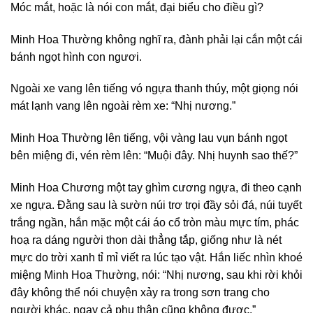
Móc mắt, hoặc là nói con mắt, đại biểu cho điều gì?
Minh Hoa Thường không nghĩ ra, đành phải lại cắn một cái
bánh ngọt hình con ngươi.
Ngoài xe vang lên tiếng vó ngựa thanh thúy, một giọng nói
mát lạnh vang lên ngoài rèm xe: “Nhị nương.”
Minh Hoa Thường lên tiếng, vội vàng lau vụn bánh ngọt
bên miệng đi, vén rèm lên: “Muội đây. Nhị huynh sao thế?”
Minh Hoa Chương một tay ghìm cương ngựa, đi theo cạnh
xe ngựa. Đằng sau là sườn núi trơ trọi đầy sỏi đá, núi tuyết
trắng ngần, hắn mặc một cái áo cổ tròn màu mực tím, phác
hoạ ra dáng người thon dài thẳng tắp, giống như là nét
mực do trời xanh tỉ mỉ viết ra lúc tạo vật. Hắn liếc nhìn khoé
miệng Minh Hoa Thường, nói: “Nhị nương, sau khi rời khỏi
đây không thể nói chuyện xảy ra trong sơn trang cho
người khác, ngay cả phụ thân cũng không được.”