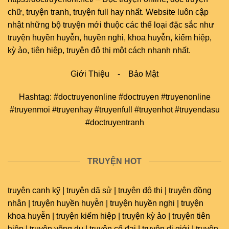
chữ
,
truyện tranh
,
truyện full
hay nhất. Website luôn cập
nhật những bộ truyện mới thuộc các thể loại đặc sắc như
truyện huyền huyễn, huyền nghi, khoa huyễn, kiếm hiệp,
kỳ ảo, tiên hiệp, truyện đô thị một cách nhanh nhất.
Giới Thiệu
-
Bảo Mật
Hashtag: #doctruyenonline #doctruyen #truyenonline
#truyenmoi #truyenhay #truyenfull #truyenhot #truyendasu
#doctruyentranh
TRUYỆN HOT
truyện cạnh kỹ | truyện dã sử | truyện đô thị | truyện đồng
nhân | truyện huyền huyễn | truyện huyền nghi | truyện
khoa huyễn | truyện kiếm hiệp | truyện kỳ ảo | truyện tiên
hiệp | truyện võng du | truyện cổ đại | truyện dị giới | truyện