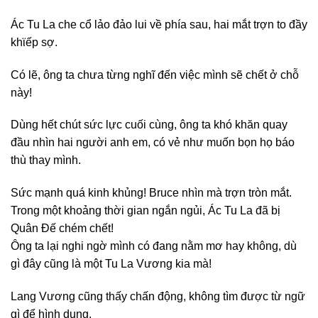
Ác Tu La che cổ lảo đảo lui về phía sau, hai mắt trợn to đầy
khϊếp sợ.
Có lẽ, ông ta chưa từng nghĩ đến việc mình sẽ chết ở chỗ
này!
Dùng hết chút sức lực cuối cùng, ông ta khó khăn quay
đầu nhìn hai người anh em, có vẻ như muốn bọn họ báo
thù thay mình.
Sức mạnh quá kinh khủng! Bruce nhìn mà trợn tròn mắt.
Trong một khoảng thời gian ngắn ngủi, Ác Tu La đã bị
Quân Đế chém chết!
Ông ta lại nghi ngờ mình có đang nằm mơ hay không, dù
gì đây cũng là một Tu La Vương kia mà!
Lang Vương cũng thấy chấn động, không tìm được từ ngữ
gì để hình dung.