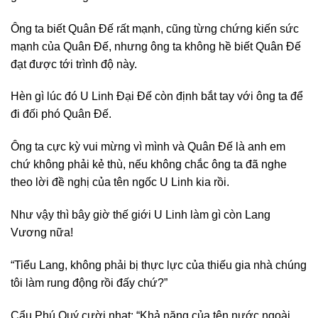
Ông ta biết Quân Đế rất mạnh, cũng từng chứng kiến sức
mạnh của Quân Đế, nhưng ông ta không hề biết Quân Đế
đạt được tới trình độ này.
Hèn gì lúc đó U Linh Đại Đế còn định bắt tay với ông ta để
đi đối phó Quân Đế.
Ông ta cực kỳ vui mừng vì mình và Quân Đế là anh em
chứ không phải kẻ thù, nếu không chắc ông ta đã nghe
theo lời đề nghị của tên ngốc U Linh kia rồi.
Như vậy thì bây giờ thế giới U Linh làm gì còn Lang
Vương nữa!
“Tiểu Lang, không phải bị thực lực của thiếu gia nhà chúng
tôi làm rung động rồi đấy chứ?”
Cẩu Phú Quý cười nhạt: “Khả năng của tên nước ngoài