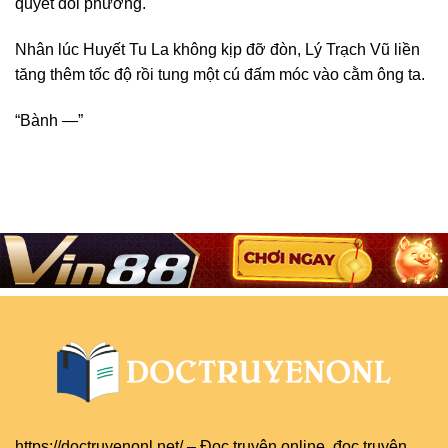
quyết đối phương.
Nhân lúc Huyết Tu La không kịp đỡ đòn, Lý Trạch Vũ liền
tăng thêm tốc độ rồi tung một cú đấm móc vào cằm ông ta.
“Bành —”
https://doctruyenonl.net/
–
Đọc truyện online
, đọc
truyện