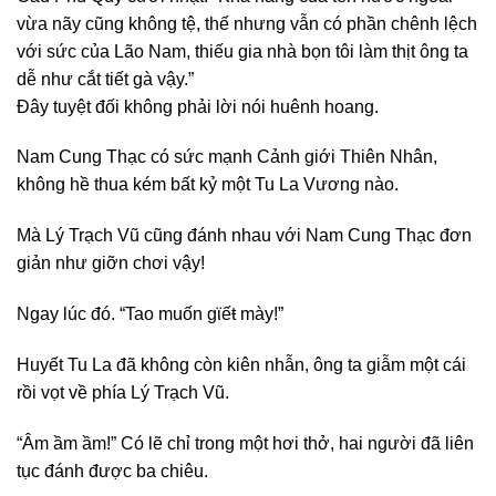
vừa nãy cũng không tệ, thế nhưng vẫn có phần chênh lệch
với sức của Lão Nam, thiếu gia nhà bọn tôi làm thịt ông ta
dễ như cắt tiết gà vậy.”
Đây tuyệt đối không phải lời nói huênh hoang.
Nam Cung Thạc có sức mạnh Cảnh giới Thiên Nhân,
không hề thua kém bất kỷ một Tu La Vương nào.
Mà Lý Trạch Vũ cũng đánh nhau với Nam Cung Thạc đơn
giản như giỡn chơi vậy!
Ngay lúc đó. “Tao muốn gϊếŧ mày!”
Huyết Tu La đã không còn kiên nhẫn, ông ta giẫm một cái
rồi vọt về phía Lý Trạch Vũ.
“Âm ầm ầm!” Có lẽ chỉ trong một hơi thở, hai người đã liên
tục đánh được ba chiêu.