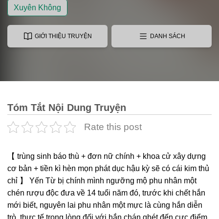
Xuyên Không
GIỚI THIỆU TRUYỆN
DANH SÁCH
Tóm Tắt Nội Dung Truyện
Rate this post
【 trùng sinh báo thù + đơn nữ chính + khoa cử xây dựng
cơ bản + tiền kì hèn mọn phát dục hậu kỳ sẽ có cái kim thủ
chỉ 】 Yến Từ bị chính mình ngưỡng mộ phu nhân một
chén rượu độc đưa về 14 tuổi năm đó, trước khi chết hắn
mới biết, nguyên lai phu nhân một mực là cùng hắn diễn
trò, thực tế trong lòng đối với hắn chán ghét đến cực điểm.