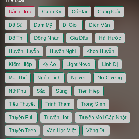
Thể Loại
Bách Hợp
Cạnh Kỹ
Cổ Đại
Cung Đấu
Dã Sử
Đam Mỹ
Dị Giới
Điền Văn
Đô Thị
Đồng Nhân
Gia Đấu
Hài Hước
Huyền Huyễn
Huyền Nghi
Khoa Huyễn
Kiếm Hiệp
Kỳ Ảo
Light Novel
Linh Dị
Mạt Thế
Ngôn Tình
Ngược
Nữ Cường
Nữ Phụ
Sắc
Sủng
Tiên Hiệp
Tiểu Thuyết
Trinh Thám
Trọng Sinh
Truyện Full
Truyện Hot
Truyện Mới Cập Nhật
Truyện Teen
Văn Học Việt
Võng Du