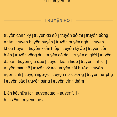
#doctruyentranh
TRUYỆN HOT
truyện cạnh kỹ | truyện dã sử | truyện đô thị | truyện đồng
nhân | truyện huyền huyễn | truyện huyền nghi | truyện
khoa huyễn | truyện kiếm hiệp | truyện kỳ ảo | truyện tiên
hiệp | truyện võng du | truyện cổ đại | truyện dị giới | truyện
dã sử | truyện gia đấu | truyện kiếm hiệp | truyện linh dị |
truyện mạt thế | truyện kỳ ảo | truyện hài hước | truyện
ngôn tình | truyện ngược | truyện nữ cường | truyện nữ phụ
| truyện sắc | truyện sủng | truyện trinh thám
Liên kết hữu ích:
truyenqqto
-
truyenfull
-
https://nettruyenn.net/