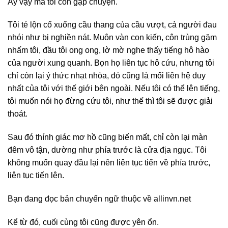
Ấy vậy mà tôi còn gặp chuyện.
Tôi té lộn cổ xuống cầu thang của cầu vượt, cả người đau
nhói như bị nghiền nát. Muôn vàn con kiến, côn trùng gặm
nhấm tôi, đầu tôi ong ong, lờ mờ nghe thấy tiếng hô hào
của người xung quanh. Bọn họ liên tục hô cứu, nhưng tôi
chỉ còn lại ý thức nhạt nhòa, đó cũng là mối liên hệ duy
nhất của tôi với thế giới bên ngoài. Nếu tôi có thể lên tiếng,
tôi muốn nói họ đừng cứu tôi, như thế thì tôi sẽ được giải
thoát.
Sau đó thính giác mơ hồ cũng biến mất, chỉ còn lại màn
đêm vô tận, dường như phía trước là cửa địa ngục. Tôi
không muốn quay đầu lại nên liên tục tiến về phía trước,
liên tục tiến lên.
Bạn đang đọc bản chuyển ngữ thuộc về allinvn.net
Kể từ đó, cuối cùng tôi cũng được yên ổn.