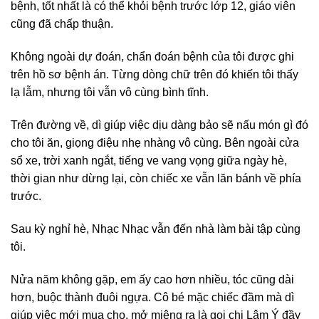
bệnh, tốt nhất là có thể khỏi bệnh trước lớp 12, giáo viên
cũng đã chấp thuận.
Không ngoài dự đoán, chẩn đoán bệnh của tôi được ghi
trên hồ sơ bệnh án. Từng dòng chữ trên đó khiến tôi thấy
lạ lẫm, nhưng tôi vẫn vô cùng bình tĩnh.
Trên đường về, dì giúp việc dịu dàng bảo sẽ nấu món gì đó
cho tôi ăn, giọng điệu nhẹ nhàng vô cùng. Bên ngoài cửa
sổ xe, trời xanh ngắt, tiếng ve vang vọng giữa ngày hè,
thời gian như dừng lại, còn chiếc xe vẫn lăn bánh về phía
trước.
Sau kỳ nghỉ hè, Nhạc Nhạc vẫn đến nhà làm bài tập cùng
tôi.
Nửa năm không gặp, em ấy cao hơn nhiều, tóc cũng dài
hơn, buộc thành đuôi ngựa. Cô bé mặc chiếc đầm mà dì
giúp việc mới mua cho, mở miệng ra là gọi chị Lâm Ý đầy