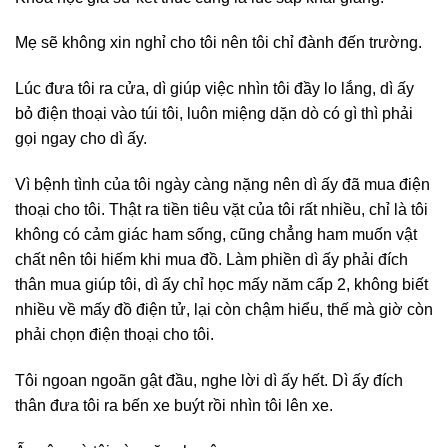
Mẹ sẽ không xin nghỉ cho tôi nên tôi chỉ đành đến trường.
Lúc đưa tôi ra cửa, dì giúp việc nhìn tôi đầy lo lắng, dì ấy
bỏ điện thoại vào túi tôi, luôn miệng dặn dò có gì thì phải
gọi ngay cho dì ấy.
Vì bệnh tình của tôi ngày càng nặng nên dì ấy đã mua điện
thoại cho tôi. Thật ra tiền tiêu vặt của tôi rất nhiều, chỉ là tôi
không có cảm giác ham sống, cũng chẳng ham muốn vật
chất nên tôi hiếm khi mua đồ. Làm phiền dì ấy phải đích
thân mua giúp tôi, dì ấy chỉ học mấy năm cấp 2, không biết
nhiều về mấy đồ điện tử, lại còn chậm hiểu, thế mà giờ còn
phải chọn điện thoại cho tôi.
Tôi ngoan ngoãn gật đầu, nghe lời dì ấy hết. Dì ấy đích
thân đưa tôi ra bến xe buýt rồi nhìn tôi lên xe.