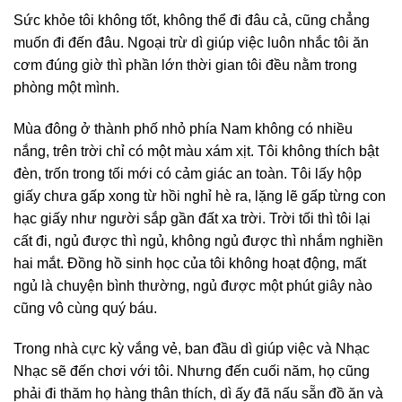
Sức khỏe tôi không tốt, không thể đi đâu cả, cũng chẳng
muốn đi đến đâu. Ngoại trừ dì giúp việc luôn nhắc tôi ăn
cơm đúng giờ thì phần lớn thời gian tôi đều nằm trong
phòng một mình.
Mùa đông ở thành phố nhỏ phía Nam không có nhiều
nắng, trên trời chỉ có một màu xám xịt. Tôi không thích bật
đèn, trốn trong tối mới có cảm giác an toàn. Tôi lấy hộp
giấy chưa gấp xong từ hồi nghỉ hè ra, lặng lẽ gấp từng con
hạc giấy như người sắp gần đất xa trời. Trời tối thì tôi lại
cất đi, ngủ được thì ngủ, không ngủ được thì nhắm nghiền
hai mắt. Đồng hồ sinh học của tôi không hoạt động, mất
ngủ là chuyện bình thường, ngủ được một phút giây nào
cũng vô cùng quý báu.
Trong nhà cực kỳ vắng vẻ, ban đầu dì giúp việc và Nhạc
Nhạc sẽ đến chơi với tôi. Nhưng đến cuối năm, họ cũng
phải đi thăm họ hàng thân thích, dì ấy đã nấu sẵn đồ ăn và