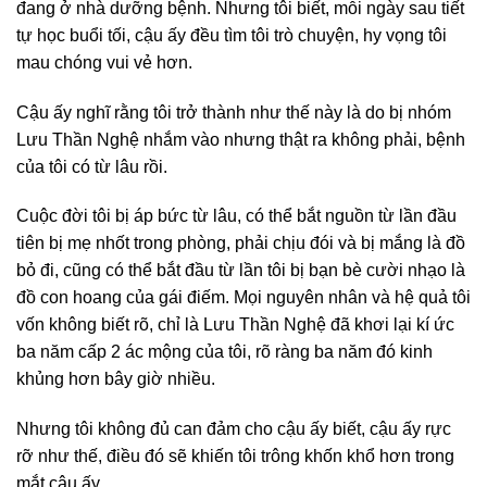
đang ở nhà dưỡng bệnh. Nhưng tôi biết, mỗi ngày sau tiết
tự học buổi tối, cậu ấy đều tìm tôi trò chuyện, hy vọng tôi
mau chóng vui vẻ hơn.
Cậu ấy nghĩ rằng tôi trở thành như thế này là do bị nhóm
Lưu Thần Nghệ nhắm vào nhưng thật ra không phải, bệnh
của tôi có từ lâu rồi.
Cuộc đời tôi bị áp bức từ lâu, có thể bắt nguồn từ lần đầu
tiên bị mẹ nhốt trong phòng, phải chịu đói và bị mắng là đồ
bỏ đi, cũng có thể bắt đầu từ lần tôi bị bạn bè cười nhạo là
đồ con hoang của gái điếm. Mọi nguyên nhân và hệ quả tôi
vốn không biết rõ, chỉ là Lưu Thần Nghệ đã khơi lại kí ức
ba năm cấp 2 ác mộng của tôi, rõ ràng ba năm đó kinh
khủng hơn bây giờ nhiều.
Nhưng tôi không đủ can đảm cho cậu ấy biết, cậu ấy rực
rỡ như thế, điều đó sẽ khiến tôi trông khốn khổ hơn trong
mắt cậu ấy.