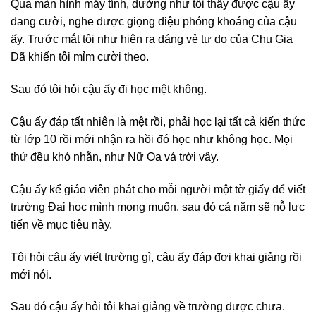
Qua màn hình máy tính, dường như tôi thấy được cậu ấy
đang cười, nghe được giọng điệu phóng khoáng của cậu
ấy. Trước mắt tôi như hiện ra dáng vẻ tự do của Chu Gia
Dã khiến tôi mỉm cười theo.
Sau đó tôi hỏi cậu ấy đi học mệt không.
Cậu ấy đáp tất nhiên là mệt rồi, phải học lại tất cả kiến thức
từ lớp 10 rồi mới nhận ra hồi đó học như không học. Mọi
thứ đều khó nhằn, như Nữ Oa vá trời vậy.
Cậu ấy kể giáo viên phát cho mỗi người một tờ giấy để viết
trường Đại học mình mong muốn, sau đó cả năm sẽ nỗ lực
tiến về mục tiêu này.
Tôi hỏi cậu ấy viết trường gì, cậu ấy đáp đợi khai giảng rồi
mới nói.
Sau đó cậu ấy hỏi tôi khai giảng về trường được chưa.