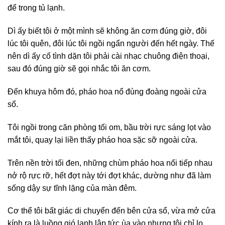
để trong tủ lạnh.
Dì ấy biết tôi ở một mình sẽ không ăn cơm đúng giờ, đôi
lúc tôi quên, đôi lúc tôi ngồi ngẩn người đến hết ngày. Thế
nên dì ấy cố tình dặn tôi phải cài nhạc chuông điện thoại,
sau đó đúng giờ sẽ gọi nhắc tôi ăn cơm.
Đến khuya hôm đó, pháo hoa nổ đùng đoàng ngoài cửa
sổ.
Tôi ngồi trong căn phòng tối om, bầu trời rực sáng lọt vào
mắt tôi, quay lại liền thấy pháo hoa sặc sỡ ngoài cửa.
Trên nền trời tối đen, những chùm pháo hoa nối tiếp nhau
nở rộ rực rỡ, hết đợt này tới đợt khác, dường như đã làm
sống dậy sự tĩnh lặng của màn đêm.
Cơ thể tôi bất giác di chuyển đến bên cửa sổ, vừa mở cửa
kính ra là luồng gió lạnh lập tức ùa vào nhưng tôi chỉ lo