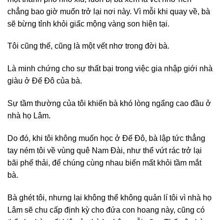
chẳng bao giờ muốn trở lại nơi này. Vì mỗi khi quay về, bà
sẽ bừng tỉnh khỏi giấc mộng vàng son hiện tại.
Tôi cũng thế, cũng là một vết nhơ trong đời bà.
Là minh chứng cho sự thất bại trong việc gia nhập giới nhà
giàu ở Đế Đô của bà.
Sự tầm thường của tôi khiến bà khó lòng ngẩng cao đầu ở
nhà họ Lâm.
Do đó, khi tôi không muốn học ở Đế Đô, bà lập tức thẳng
tay ném tôi về vùng quê Nam Đài, như thể vứt rác trở lại
bãi phế thải, để chúng cùng nhau biến mất khỏi tầm mắt
bà.
Bà ghét tôi, nhưng lại không thể không quản lí tôi vì nhà họ
Lâm sẽ chu cấp định kỳ cho đứa con hoang này, cũng có