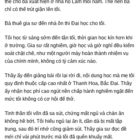
thể cho bà xuất hiện ở nhà họ Lâm mỗi năm. Thế nên bà
chỉ có thể trút giận lên tôi.
Bà thuê gia sư đến nhà ôn thi Đại học cho tôi.
Tôi học từ sáng sớm đến tận tối, thời gian học kín hơn khi
ở trường. Gia sư rất nghiêm, giờ học và giờ nghỉ đều kiểm
soát chặt chẽ, như một người máy hoàn thành nhiệm vụ
của chính mình, không có tý cảm xúc nào.
Thầy ấy đến giảng bài rồi lại rời đi, nội dung học mà mẹ tôi
quy định thuộc cấp cao nhất ở Thanh Hoa, Bắc Đại. Thầy
ấy nhận học phí cao ngút nên chấp hành nghiêm ngặt đến
mức tôi không có cơ hội để thở.
Tinh thần tôi vốn đã sa sút, chứng mất ngủ và chán ăn
không hề bớt. Tôi hiếu ngủ lại ăn ít, dần dà bị mất tập
trung, sau đó trí nhớ cũng giảm sút. Thầy gia sư đọc đề
mới chỉ vài phút trước mà tôi đã quên khuấy mất.