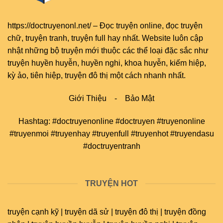
https://doctruyenonl.net/
–
Đọc truyện online
, đọc
truyện
chữ
,
truyện tranh
,
truyện full
hay nhất. Website luôn cập
nhật những bộ truyện mới thuộc các thể loại đặc sắc như
truyện huyền huyễn, huyền nghi, khoa huyễn, kiếm hiệp,
kỳ ảo, tiên hiệp, truyện đô thị một cách nhanh nhất.
Giới Thiệu
-
Bảo Mật
Hashtag: #doctruyenonline #doctruyen #truyenonline
#truyenmoi #truyenhay #truyenfull #truyenhot #truyendasu
#doctruyentranh
TRUYỆN HOT
truyện cạnh kỹ | truyện dã sử | truyện đô thị | truyện đồng