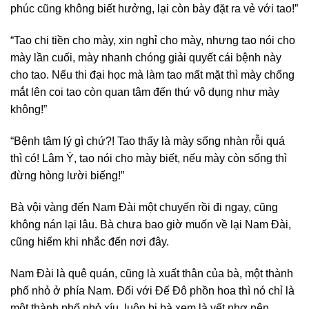
phúc cũng không biết hưởng, lại còn bày đặt ra vẻ với tao!”
“Tao chi tiền cho mày, xin nghỉ cho mày, nhưng tao nói cho
mày lần cuối, mày nhanh chóng giải quyết cái bệnh này
cho tao. Nếu thi đại học mà làm tao mất mặt thì mày chống
mắt lên coi tao còn quan tâm đến thứ vô dụng như mày
không!”
“Bệnh tâm lý gì chứ?! Tao thấy là mày sống nhàn rỗi quá
thì có! Lâm Ý, tao nói cho mày biết, nếu mày còn sống thì
đừng hòng lười biếng!”
Bà vội vàng đến Nam Đài một chuyến rồi đi ngay, cũng
không nán lại lâu. Bà chưa bao giờ muốn về lại Nam Đài,
cũng hiếm khi nhắc đến nơi đây.
Nam Đài là quê quán, cũng là xuất thân của bà, một thành
phố nhỏ ở phía Nam. Đối với Đế Đô phồn hoa thì nó chỉ là
một thành phố nhỏ xíu, luôn bị bà xem là vết nhơ nên