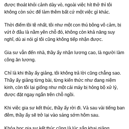
được thoát khỏi cảnh dày vò, ngoài việc hít thở thì tôi
không còn sức để làm thêm bất cứ một việc gì khác.
Thời điểm tồi tệ nhất, tôi như một con thú bông vô cảm, bị
vứt ở đâu là nằm yên chỗ đó, không còn khả năng suy
nghĩ, dù ai nói gì tôi cũng không tiếp nhận được.
Gia sư vẫn đến nhà, thầy ấy nhận lương cao, là người làm
công ăn lương.
Chỉ là khi thầy ấy giảng, tôi không trả lời cũng chẳng sao.
Thầy ấy giảng từng bài, từng kiến thức như đang niệm
kinh, còn tôi lại giống như một cái máy bị hỏng bộ xử lý,
được đặt ngay ngắn trên chỗ ngồi.
Khi việc gia sư kết thúc, thầy ấy rời đi. Và sau vài tiếng ban
đêm, thầy ấy sẽ trở lại vào sáng sớm hôm sau.
Khóa học gia sư kết thúc cũng là lúc sắp khai giảng.