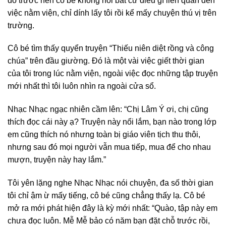
dò trước nên cô bé không hỏi bất cứ điều gì liên quan đến
việc nằm viện, chỉ dính lấy tôi rồi kể mấy chuyện thú vị trên
trường.
Cô bé tìm thấy quyển truyện “Thiếu niên diệt rồng và công
chúa” trên đầu giường. Đó là một vài việc giết thời gian
của tôi trong lúc nằm viện, ngoài việc đọc những tập truyện
mới nhất thì tôi luôn nhìn ra ngoài cửa sổ.
Nhạc Nhạc ngạc nhiên cầm lên: “Chị Lâm Ý ơi, chị cũng
thích đọc cái này ạ? Truyện này nổi lắm, bạn nào trong lớp
em cũng thích nó nhưng toàn bị giáo viên tịch thu thôi,
nhưng sau đó mọi người vẫn mua tiếp, mua để cho nhau
mượn, truyện này hay lắm.”
Tôi yên lặng nghe Nhạc Nhạc nói chuyện, đa số thời gian
tôi chỉ ậm ừ mấy tiếng, cô bé cũng chẳng thấy lạ. Cô bé
mở ra mới phát hiện đây là kỳ mới nhất: “Quào, tập này em
chưa đọc luôn. Mễ Mễ bảo có năm bạn đặt chỗ trước rồi,