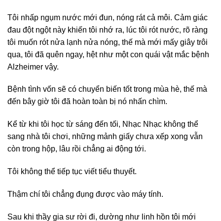
Tôi nhấp ngụm nước mới đun, nóng rát cả môi. Cảm giác
đau đột ngột này khiến tôi nhớ ra, lúc tôi rót nước, rõ ràng
tôi muốn rót nửa lạnh nửa nóng, thế mà mới mấy giây trôi
qua, tôi đã quên ngay, hệt như một con quái vật mắc bệnh
Alzheimer vậy.
Bệnh tình vốn sẽ có chuyển biến tốt trong mùa hè, thế mà
đến bây giờ tôi đã hoàn toàn bị nó nhấn chìm.
Kể từ khi tôi học từ sáng đến tối, Nhạc Nhạc không thể
sang nhà tôi chơi, những mảnh giấy chưa xếp xong vẫn
còn trong hộp, lâu rồi chẳng ai động tới.
Tôi không thể tiếp tục viết tiểu thuyết.
Thậm chí tôi chẳng đụng được vào máy tính.
Sau khi thầy gia sư rời đi, dường như linh hồn tôi mới