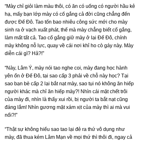
“Mày chỉ giỏi làm màu thôi, có ăn có uống có người hầu kẻ
hạ, mấy bạn lớp mày có cố gắng cả đời cũng chẳng đến
được Đế Đô. Tao tốn bao nhiêu công sức mới cho mày
sinh ra ở vạch xuất phát, thế mà mày chẳng biết cố gắng,
làm mất tất cả. Tao cố gắng giữ mày ở lại Đế Đô, chính
mày không nỗ lực, quay về cái nơi khỉ ho cò gáy này. Mày
diễn cái gì? Hả?!”
“Này, Lâm Ý, mày nói tao nghe coi, mày đang học hành
yên ổn ở Đế Đô, tại sao cấp 3 phải về chỗ này học? Tại
sao bạn bè cấp 2 lại bắt nạt mày, sao tụi nó không ăn hiếp
người khác mà chỉ ăn hiếp mày?! Nhìn cái mặt chết trôi
của mày đi, nhìn là thấy xui rồi, bị người ta bắt nạt cũng
đáng lắm! Nhìn gương mặt xám xịt của mày thì ai mà vui
nổi?!”
“Thật sự không hiểu sao tao lại đẻ ra thứ vô dụng như
mày, đã thua kém Lâm Mạn về mọi thứ thì thôi đi, ngay cả