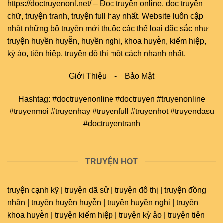
https://doctruyenonl.net/
–
Đọc truyện online
, đọc
truyện
chữ
,
truyện tranh
,
truyện full
hay nhất. Website luôn cập
nhật những bộ truyện mới thuộc các thể loại đặc sắc như
truyện huyền huyễn, huyền nghi, khoa huyễn, kiếm hiệp,
kỳ ảo, tiên hiệp, truyện đô thị một cách nhanh nhất.
Giới Thiệu
-
Bảo Mật
Hashtag: #doctruyenonline #doctruyen #truyenonline
#truyenmoi #truyenhay #truyenfull #truyenhot #truyendasu
#doctruyentranh
TRUYỆN HOT
truyện cạnh kỹ | truyện dã sử | truyện đô thị | truyện đồng
nhân | truyện huyền huyễn | truyện huyền nghi | truyện
khoa huyễn | truyện kiếm hiệp | truyện kỳ ảo | truyện tiên