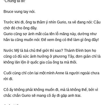
“Chúng ta đi!”
Bruce vung tay nói.
Trước khi đi, ông ta thâm ý nhìn Gurio, ra vẻ đang nói: Cậu
chờ đó cho ông đây.
Gurio cũng sợ ánh mắt của tên lỗ mãng này, dường như
hắn ta cũng muốn nói: Để xem ông có thể làm gì ông đây!
Nước Mỹ là bá chủ thế giới thì sao? Thánh Đình bọn họ
cũng có đủ sức ảnh hưởng ở phương Tây, đơn giản chỉ là
không lăn lộn ở quốc gia của ông ta mà thôi.
Cuối cùng chỉ còn lại một mình Anne là người ngoài chưa
rời đi.
Cô ấy không phải không muốn đi, mà là không thể, bởi vì
chắc chắn Gurio sẽ mang cô ấy đi gặp anh trai.