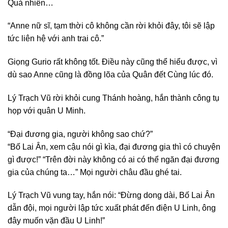
Quả nhiên…
“Anne nữ sĩ, tạm thời cô không cần rời khỏi đây, tôi sẽ lập
tức liên hệ với anh trai cô.”
Giọng Gurio rất không tốt. Điều này cũng thể hiểu được, vì
dù sao Anne cũng là đồng lõa của Quân đết Cùng lúc đó.
Lý Trạch Vũ rời khỏi cung Thánh hoàng, hắn thành công tụ
họp với quân U Minh.
“Đại đương gia, người không sao chứ?”
“Bố Lai Ân, xem cậu nói gì kìa, đại đương gia thì có chuyện
gì được!” “Trên đời này không có ai có thể ngăn đại đương
gia của chúng ta…” Mọi người châu đầu ghé tai.
Lý Trạch Vũ vung tay, hắn nói: “Đừng dong dài, Bố Lai Ân
dẫn đội, mọi người lập tức xuất phát đến điện U Linh, ông
đây muốn vặn đầu U Linh!”