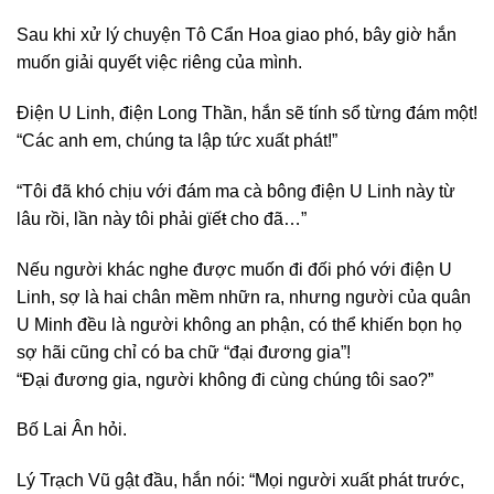
Sau khi xử lý chuyện Tô Cẩn Hoa giao phó, bây giờ hắn
muốn giải quyết việc riêng của mình.
Điện U Linh, điện Long Thần, hắn sẽ tính sổ từng đám một!
“Các anh em, chúng ta lập tức xuất phát!”
“Tôi đã khó chịu với đám ma cà bông điện U Linh này từ
lâu rồi, lần này tôi phải gϊếŧ cho đã…”
Nếu người khác nghe được muốn đi đối phó với điện U
Linh, sợ là hai chân mềm nhữn ra, nhưng người của quân
U Minh đều là người không an phận, có thể khiến bọn họ
sợ hãi cũng chỉ có ba chữ “đại đương gia”!
“Đại đương gia, người không đi cùng chúng tôi sao?”
Bố Lai Ân hỏi.
Lý Trạch Vũ gật đầu, hắn nói: “Mọi người xuất phát trước,