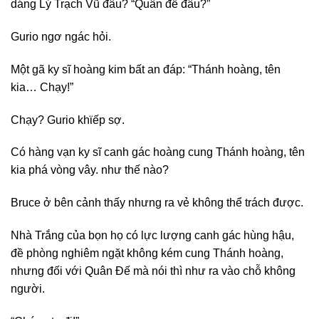
dáng Lý Trạch Vũ đâu? “Quân đế đâu?”
Gurio ngơ ngác hỏi.
Một gã ky sĩ hoàng kim bất an đáp: “Thánh hoàng, tên
kia… Chạy!”
Chạy? Gurio khϊếp sợ.
Có hàng vạn ky sĩ canh gác hoàng cung Thánh hoàng, tên
kia phá vòng vây. như thế nào?
Bruce ở bên cảnh thấy nhưng ra vẻ không thể trách được.
Nhà Trắng của bọn họ có lực lượng canh gác hùng hậu,
đề phòng nghiêm ngặt không kém cung Thánh hoàng,
nhưng đối với Quân Đế mà nói thì như ra vào chỗ không
người.