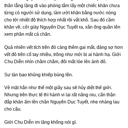
thân lẳng lặng đi vào phòng tắm lấy một chiếc khăn chưa
từng có người sử dụng, làm ướt khăn bằng nước nóng
cho tới nhiệt độ thích hợp nhất rồi vắt khô. Sau đó cầm
khăn về, cởi giày Nguyên Dục Tuyết ra, xắn ống quần lên
xem phần mắt cá chân.
Quả nhiên vết tích trên đó càng thêm gai mắt, đáng sợ hơn
vết đỏ trên cổ tay nhiều, trông như mới bị ai hành hạ. Giới
Chu Diễn nhìn chằm chằm, đôi mắt lóe lên ánh đỏ.
Sự tàn bạo khủng khiếp bùng lên.
Vẻ mặt hắn như thể một giây sau sẽ hủy diệt thế giới.
Nhưng trên thực tế thì hành vi lại rất nâng niu, cẩn thận
đắp khăn ấm lên chân Nguyên Dục Tuyết, nhẹ nhàng lau
cho cậu.
Giới Chu Diễn im lặng không nói gì.