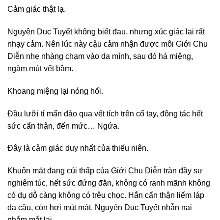
Cảm giác thật lạ.
Nguyên Dục Tuyết không biết đau, nhưng xúc giác lại rất
nhạy cảm. Nên lúc này cậu cảm nhận được môi Giới Chu
Diễn nhẹ nhàng chạm vào da mình, sau đó há miệng,
ngậm mút vết bầm.
Khoang miệng lại nóng hổi.
Đầu lưỡi tỉ mẩn đảo qua vết tích trên cổ tay, động tác hết
sức cẩn thận, đến mức… Ngứa.
Đây là cảm giác duy nhất của thiếu niên.
Khuôn mặt đang cúi thấp của Giới Chu Diễn tràn đầy sự
nghiêm túc, hết sức đứng đắn, không có ranh mãnh không
có dụ dỗ càng không có trêu chọc. Hắn cẩn thận liếm láp
da cậu, còn hơi mút mát. Nguyên Dục Tuyết nhẫn nại
nhắm mắt lại.