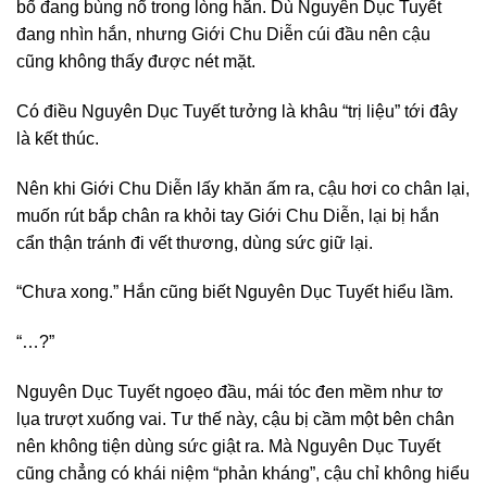
bố đang bùng nổ trong lòng hắn. Dù Nguyên Dục Tuyết
đang nhìn hắn, nhưng Giới Chu Diễn cúi đầu nên cậu
cũng không thấy được nét mặt.
Có điều Nguyên Dục Tuyết tưởng là khâu “trị liệu” tới đây
là kết thúc.
Nên khi Giới Chu Diễn lấy khăn ấm ra, cậu hơi co chân lại,
muốn rút bắp chân ra khỏi tay Giới Chu Diễn, lại bị hắn
cẩn thận tránh đi vết thương, dùng sức giữ lại.
“Chưa xong.” Hắn cũng biết Nguyên Dục Tuyết hiểu lầm.
“…?”
Nguyên Dục Tuyết ngoẹo đầu, mái tóc đen mềm như tơ
lụa trượt xuống vai. Tư thế này, cậu bị cầm một bên chân
nên không tiện dùng sức giật ra. Mà Nguyên Dục Tuyết
cũng chẳng có khái niệm “phản kháng”, cậu chỉ không hiểu