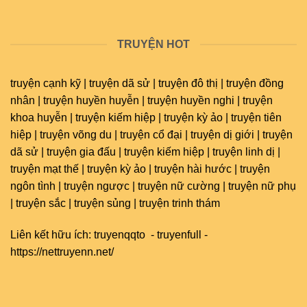
TRUYỆN HOT
truyện cạnh kỹ | truyện dã sử | truyện đô thị | truyện đồng
nhân | truyện huyền huyễn | truyện huyền nghi | truyện
khoa huyễn | truyện kiếm hiệp | truyện kỳ ảo | truyện tiên
hiệp | truyện võng du | truyện cổ đại | truyện dị giới | truyện
dã sử | truyện gia đấu | truyện kiếm hiệp | truyện linh dị |
truyện mạt thế | truyện kỳ ảo | truyện hài hước | truyện
ngôn tình | truyện ngược | truyện nữ cường | truyện nữ phụ
| truyện sắc | truyện sủng | truyện trinh thám
Liên kết hữu ích:
truyenqqto
-
truyenfull
-
https://nettruyenn.net/