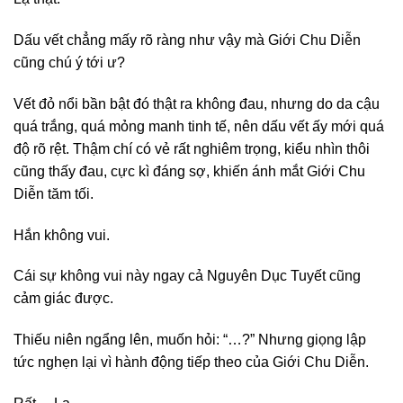
Dấu vết chẳng mấy rõ ràng như vậy mà Giới Chu Diễn
cũng chú ý tới ư?
Vết đỏ nổi bần bật đó thật ra không đau, nhưng do da cậu
quá trắng, quá mỏng manh tinh tế, nên dấu vết ấy mới quá
độ rõ rệt. Thậm chí có vẻ rất nghiêm trọng, kiểu nhìn thôi
cũng thấy đau, cực kì đáng sợ, khiến ánh mắt Giới Chu
Diễn tăm tối.
Hắn không vui.
Cái sự không vui này ngay cả Nguyên Dục Tuyết cũng
cảm giác được.
Thiếu niên ngẩng lên, muốn hỏi: “…?” Nhưng giọng lập
tức nghẹn lại vì hành động tiếp theo của Giới Chu Diễn.