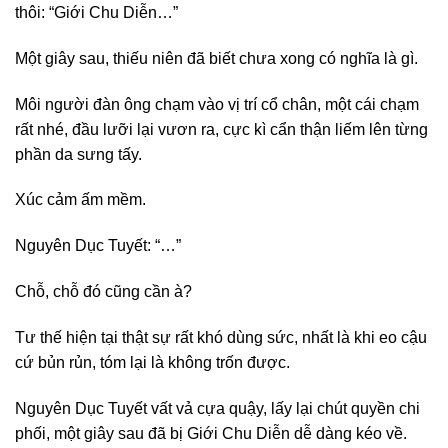
thôi: “Giới Chu Diễn…”
Một giây sau, thiếu niên đã biết chưa xong có nghĩa là gì.
Môi người đàn ông chạm vào vị trí cổ chân, một cái chạm
rất nhé, đầu lưỡi lại vươn ra, cực kì cẩn thận liếm lên từng
phần da sưng tấy.
Xúc cảm ấm mềm.
Nguyên Dục Tuyết: “…”
Chỗ, chỗ đó cũng cần à?
Tư thế hiện tại thật sự rất khó dùng sức, nhất là khi eo cậu
cứ bủn rủn, tóm lại là không trốn được.
Nguyên Dục Tuyết vất vả cựa quậy, lấy lại chút quyền chi
phối, một giây sau đã bị Giới Chu Diễn dễ dàng kéo về.