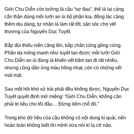
Giới Chu Diễn còn tưởng là cậu “sợ đau”, thế là lại càng
cẩn thận dùng môi lưỡi an ủi bộ phận kia, động tác càng
thêm dịu dàng, tự nhận là làm rất tốt, săn sóc cho vết
thương của Nguyên Dục Tuyết.
Bắp đùi thiếu niên căng lên, bắp chân cũng gồng cứng.
Phần da mỏng manh như tuyết tan được môi lưỡi Giới
Chu Diễn an ủi đúng là khiến vết bầm tan đi rất nhiều,
nhưng cũng dần ửng màu hồng nhạt, còn có những vết
mút mát.
Sau một hồi khó xử trái phải đều không được, Nguyên Dục
Tuyết quyết định mở miệng: “Giới Chu Diễn, không cần
phải trị liệu cho tôi đâu… Đừng liếm chỗ đó.”
Trong kho dữ liệu của cậu không có nội dung kì quái, nên
hoàn toàn không biết lời mình vừa nói kì lạ cỡ nào.