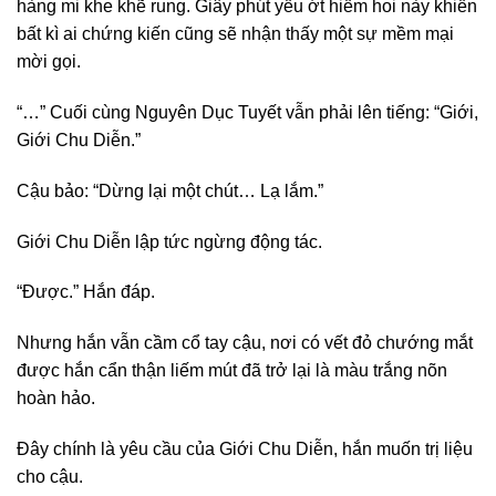
hàng mi khe khẽ rung. Giây phút yếu ớt hiếm hoi này khiến
bất kì ai chứng kiến cũng sẽ nhận thấy một sự mềm mại
mời gọi.
“…” Cuối cùng Nguyên Dục Tuyết vẫn phải lên tiếng: “Giới,
Giới Chu Diễn.”
Cậu bảo: “Dừng lại một chút… Lạ lắm.”
Giới Chu Diễn lập tức ngừng động tác.
“Được.” Hắn đáp.
Nhưng hắn vẫn cầm cổ tay cậu, nơi có vết đỏ chướng mắt
được hắn cẩn thận liếm mút đã trở lại là màu trắng nõn
hoàn hảo.
Đây chính là yêu cầu của Giới Chu Diễn, hắn muốn trị liệu
cho cậu.