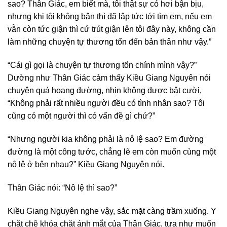
sao? Thân Giác, em biết mà, tôi thật sự có hơi bận bịu,
nhưng khi tôi không bận thì đã lập tức tới tìm em, nếu em
vẫn còn tức giận thì cứ trút giận lên tôi đây này, không cần
làm những chuyện tự thương tổn đến bản thân như vậy.”
“Cái gì gọi là chuyện tự thương tổn chính mình vậy?”
Dường như Thân Giác cảm thấy Kiều Giang Nguyên nói
chuyện quá hoang đường, nhịn không được bật cười,
“Không phải rất nhiều người đều có tình nhân sao? Tôi
cũng có một người thì có vấn đề gì chứ?”
“Nhưng người kia không phải là nô lệ sao? Em đường
đường là một công tước, chẳng lẽ em còn muốn cùng một
nô lệ ở bên nhau?” Kiều Giang Nguyên nói.
Thân Giác nói: “Nô lệ thì sao?”
Kiều Giang Nguyên nghe vậy, sắc mặt càng trầm xuống. Y
chặt chẽ khóa chặt ánh mắt của Thân Giác, tựa như muốn