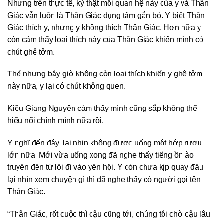
Nhưng trên thực tế, kỳ thật mối quan hệ này của y và Thân
Giác vẫn luôn là Thân Giác dụng tâm gắn bó. Y biết Thân
Giác thích y, nhưng y không thích Thân Giác. Hơn nữa y
còn cảm thấy loại thích này của Thân Giác khiến mình có
chút ghê tởm.
Thế nhưng bây giờ không còn loại thích khiến y ghê tởm
này nữa, y lại có chút không quen.
Kiều Giang Nguyên cảm thấy mình cũng sắp không thể
hiểu nổi chính mình nữa rồi.
Y nghĩ đến đây, lại nhịn không được uống một hớp rượu
lớn nữa. Mới vừa uống xong đã nghe thấy tiếng ồn ào
truyền đến từ lối đi vào yến hội. Y còn chưa kịp quay đầu
lại nhìn xem chuyện gì thì đã nghe thấy có người gọi tên
Thân Giác.
“Thân Giác, rốt cuộc thì cậu cũng tới, chúng tôi chờ cậu lâu