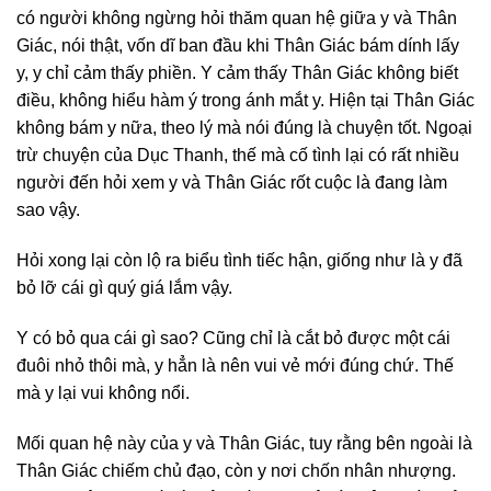
có người không ngừng hỏi thăm quan hệ giữa y và Thân
Giác, nói thật, vốn dĩ ban đầu khi Thân Giác bám dính lấy
y, y chỉ cảm thấy phiền. Y cảm thấy Thân Giác không biết
điều, không hiểu hàm ý trong ánh mắt y. Hiện tại Thân Giác
không bám y nữa, theo lý mà nói đúng là chuyện tốt. Ngoại
trừ chuyện của Dục Thanh, thế mà cố tình lại có rất nhiều
người đến hỏi xem y và Thân Giác rốt cuộc là đang làm
sao vậy.
Hỏi xong lại còn lộ ra biểu tình tiếc hận, giống như là y đã
bỏ lỡ cái gì quý giá lắm vậy.
Y có bỏ qua cái gì sao? Cũng chỉ là cắt bỏ được một cái
đuôi nhỏ thôi mà, y hẳn là nên vui vẻ mới đúng chứ. Thế
mà y lại vui không nổi.
Mối quan hệ này của y và Thân Giác, tuy rằng bên ngoài là
Thân Giác chiếm chủ đạo, còn y nơi chốn nhân nhượng.