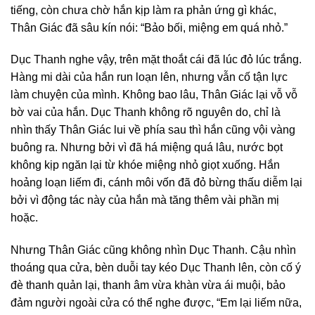
tiếng, còn chưa chờ hắn kịp làm ra phản ứng gì khác,
Thân Giác đã sâu kín nói: “Bảo bối, miệng em quá nhỏ.”
Dục Thanh nghe vậy, trên mặt thoắt cái đã lúc đỏ lúc trắng.
Hàng mi dài của hắn run loạn lên, nhưng vẫn cố tận lực
làm chuyện của mình. Không bao lâu, Thân Giác lại vỗ vỗ
bờ vai của hắn. Dục Thanh không rõ nguyên do, chỉ là
nhìn thấy Thân Giác lui về phía sau thì hắn cũng vội vàng
buông ra. Nhưng bởi vì đã há miệng quá lâu, nước bọt
không kịp ngăn lại từ khóe miệng nhỏ giọt xuống. Hắn
hoảng loạn liếm đi, cánh môi vốn đã đỏ bừng thấu diễm lại
bởi vì động tác này của hắn mà tăng thêm vài phần mị
hoặc.
Nhưng Thân Giác cũng không nhìn Dục Thanh. Cậu nhìn
thoáng qua cửa, bèn duỗi tay kéo Dục Thanh lên, còn cố ý
đè thanh quản lại, thanh âm vừa khàn vừa ái muội, bảo
đảm người ngoài cửa có thể nghe được, “Em lại liếm nữa,