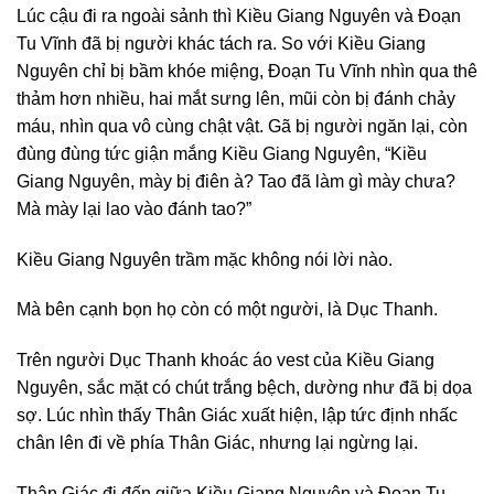
Lúc cậu đi ra ngoài sảnh thì Kiều Giang Nguyên và Đoạn
Tu Vĩnh đã bị người khác tách ra. So với Kiều Giang
Nguyên chỉ bị bầm khóe miệng, Đoạn Tu Vĩnh nhìn qua thê
thảm hơn nhiều, hai mắt sưng lên, mũi còn bị đánh chảy
máu, nhìn qua vô cùng chật vật. Gã bị người ngăn lại, còn
đùng đùng tức giận mắng Kiều Giang Nguyên, “Kiều
Giang Nguyên, mày bị điên à? Tao đã làm gì mày chưa?
Mà mày lại lao vào đánh tao?”
Kiều Giang Nguyên trầm mặc không nói lời nào.
Mà bên cạnh bọn họ còn có một người, là Dục Thanh.
Trên người Dục Thanh khoác áo vest của Kiều Giang
Nguyên, sắc mặt có chút trắng bệch, dường như đã bị dọa
sợ. Lúc nhìn thấy Thân Giác xuất hiện, lập tức định nhấc
chân lên đi về phía Thân Giác, nhưng lại ngừng lại.
Thân Giác đi đến giữa Kiều Giang Nguyên và Đoạn Tu