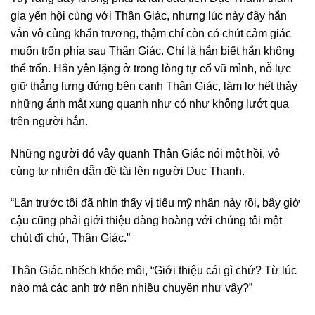
gia yến hội cùng với Thân Giác, nhưng lúc này đây hắn
vẫn vô cùng khẩn trương, thậm chí còn có chút cảm giác
muốn trốn phía sau Thân Giác. Chỉ là hắn biết hắn không
thể trốn. Hắn yên lặng ở trong lòng tự cổ vũ mình, nỗ lực
giữ thẳng lưng đứng bên cạnh Thân Giác, làm lơ hết thảy
những ánh mắt xung quanh như có như không lướt qua
trên người hắn.
Những người đó vây quanh Thân Giác nói một hồi, vô
cùng tự nhiên dẫn đề tài lên người Dục Thanh.
“Lần trước tôi đã nhìn thấy vị tiểu mỹ nhân này rồi, bây giờ
cậu cũng phải giới thiệu đàng hoàng với chúng tôi một
chút đi chứ, Thân Giác.”
Thân Giác nhếch khóe môi, “Giới thiệu cái gì chứ? Từ lúc
nào mà các anh trở nên nhiều chuyện như vậy?”