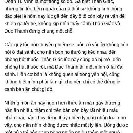
Đoạn Tu Vĩnh là một trong số đó. Gã biết Thân Giác,
nhưng tin tức bên ngoài của gã thật sự không linh thông,
đặc biệt là hôm nay lúc gã đến đây ô tô còn xảy ra vấn đề
khiến gã tới trễ, không kịp nhìn thấy cảnh Thân Giác và
Dục Thanh đứng chung một chỗ.
Các quý tộc nói chuyện phiếm sẽ luôn có vài lời không tiện
nói ở đại sảnh, cho nên bọn họ thường kéo nhau đến
phòng hút thuốc. Thân Giác lúc này cũng đã bị mời đến
phòng hút thuốc rồi, mà Dục Thanh thì một mình ở lại đại
sảnh. Hắn cơ bản là không quen ai trong yến hội, cũng
không biết mình phải làm gì, cho nên chỉ có thể đứng ở
cạnh bàn ăn chút gì đó.
Những món ăn này ngon hơn thức ăn mà ngày thường
hắn ăn nhiều, thậm chí trên bàn còn bày rất nhiều máu
nhân loại, hắn chưa từng thấy nhiều ly máu nhân loại như
vậy, cho nên nhịn không được nhấc một ly lên. Uống được
một nửa thì bên cạnh bỗng nhiên nhiều thêm một người.