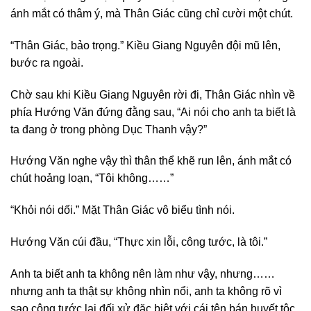
ánh mắt có thâm ý, mà Thân Giác cũng chỉ cười một chút.
“Thân Giác, bảo trọng.” Kiều Giang Nguyên đội mũ lên,
bước ra ngoài.
Chờ sau khi Kiều Giang Nguyên rời đi, Thân Giác nhìn về
phía Hướng Văn đứng đằng sau, “Ai nói cho anh ta biết là
ta đang ở trong phòng Dục Thanh vậy?”
Hướng Văn nghe vậy thì thân thể khẽ run lên, ánh mắt có
chút hoảng loạn, “Tôi không……”
“Khỏi nói dối.” Mặt Thân Giác vô biểu tình nói.
Hướng Văn cúi đầu, “Thực xin lỗi, công tước, là tôi.”
Anh ta biết anh ta không nên làm như vậy, nhưng……
nhưng anh ta thật sự không nhìn nổi, anh ta không rõ vì
sao công tước lại đối xử đặc biệt với cái tên bán huyết tộc