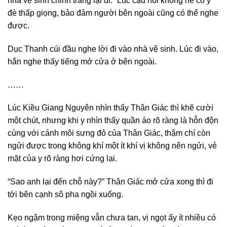
nhà vệ sinh chỉnh trang lại đi.” Lúc cậu nói không hề cố ý
đè thấp giọng, bảo đảm người bên ngoài cũng có thể nghe
được.
Dục Thanh cúi đầu nghe lời đi vào nhà vệ sinh. Lúc đi vào,
hắn nghe thấy tiếng mở cửa ở bên ngoài.
……
Lúc Kiều Giang Nguyên nhìn thấy Thân Giác thì khẽ cười
một chút, nhưng khi y nhìn thấy quần áo rõ ràng là hỗn độn
cùng với cánh môi sưng đỏ của Thân Giác, thậm chí còn
ngửi được trong không khí một ít khí vị không nên ngửi, vẻ
mặt của y rõ ràng hơi cứng lại.
“Sao anh lại đến chỗ này?” Thân Giác mở cửa xong thì đi
tới bên cạnh sô pha ngồi xuống.
Kẹo ngậm trong miệng vẫn chưa tan, vị ngọt ấy ít nhiều có