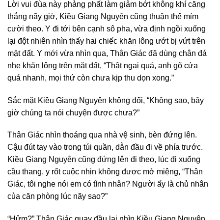
Lời vui đùa này phảng phất làm giảm bớt không khí căng
thẳng nãy giờ, Kiều Giang Nguyên cũng thuận thế mỉm
cười theo. Y đi tới bên cạnh sô pha, vừa định ngồi xuống
lại đột nhiên nhìn thấy hai chiếc khăn lông ướt bị vứt trên
mặt đất. Y mới vừa nhìn qua, Thân Giác đã dùng chân đá
nhẹ khăn lông trên mặt đất, “Thật ngại quá, anh gõ cửa
quá nhanh, mọi thứ còn chưa kịp thu dọn xong.”
Sắc mặt Kiều Giang Nguyên không đổi, “Không sao, bây
giờ chúng ta nói chuyện được chưa?”
Thân Giác nhìn thoáng qua nhà vệ sinh, bèn đứng lên.
Cậu đút tay vào trong túi quần, dẫn đầu đi về phía trước.
Kiều Giang Nguyên cũng đứng lên đi theo, lúc đi xuống
cầu thang, y rốt cuộc nhịn không được mở miệng, “Thân
Giác, tôi nghe nói em có tình nhân? Người ấy là chủ nhân
của căn phòng lúc nãy sao?”
“Hửm?” Thân Giác quay đầu lại nhìn Kiều Giang Nguyên,