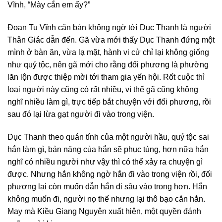
Vĩnh, “Mày cắn em ấy?”
Đoạn Tu Vĩnh căn bản không ngờ tới Dục Thanh là người
Thân Giác dẫn đến. Gã vừa mới thấy Dục Thanh đứng một
mình ở bàn ăn, vừa lạ mặt, hành vi cử chỉ lại không giống
như quý tộc, nên gã mới cho rằng đối phương là phường
lăn lộn được thiệp mời tới tham gia yến hội. Rốt cuộc thì
loại người này cũng có rất nhiều, vì thế gã cũng không
nghĩ nhiều làm gì, trực tiếp bắt chuyện với đối phương, rồi
sau đó lại lừa gạt người đi vào trong viện.
Dục Thanh theo quán tính của một người hầu, quý tộc sai
hắn làm gì, bản năng của hắn sẽ phục tùng, hơn nữa hắn
nghĩ có nhiều người như vậy thì có thể xảy ra chuyện gì
được. Nhưng hắn không ngờ hắn đi vào trong viện rồi, đối
phương lại còn muốn dẫn hắn đi sâu vào trong hơn. Hắn
không muốn đi, người nọ thế nhưng lại thô bạo cắn hắn.
May mà Kiều Giang Nguyên xuất hiện, một quyền đánh