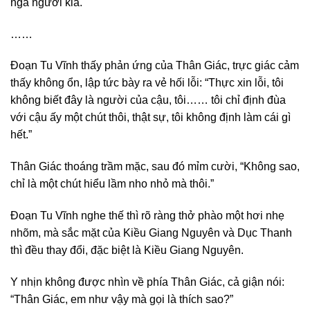
ngã người kia.
……
Đoạn Tu Vĩnh thấy phản ứng của Thân Giác, trực giác cảm
thấy không ổn, lập tức bày ra vẻ hối lỗi: “Thực xin lỗi, tôi
không biết đây là người của cậu, tôi…… tôi chỉ định đùa
với cậu ấy một chút thôi, thật sự, tôi không định làm cái gì
hết.”
Thân Giác thoáng trầm mặc, sau đó mỉm cười, “Không sao,
chỉ là một chút hiểu lầm nho nhỏ mà thôi.”
Đoạn Tu Vĩnh nghe thế thì rõ ràng thở phào một hơi nhẹ
nhõm, mà sắc mặt của Kiều Giang Nguyên và Dục Thanh
thì đều thay đổi, đặc biệt là Kiều Giang Nguyên.
Y nhịn không được nhìn về phía Thân Giác, cả giận nói:
“Thân Giác, em như vậy mà gọi là thích sao?”