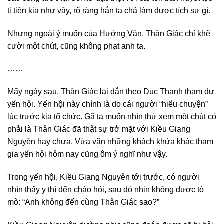
ti tiện kia như vậy, rõ ràng hắn ta chả làm được tích sự gì.
Nhưng ngoài ý muốn của Hướng Văn, Thân Giác chỉ khẽ
cười một chút, cũng không phạt anh ta.
……
Mấy ngày sau, Thân Giác lại dẫn theo Dục Thanh tham dự
yến hội. Yến hội này chính là do cái người “hiểu chuyện”
lúc trước kia tổ chức. Gã ta muốn nhìn thử xem một chút có
phải là Thân Giác đã thật sự trở mặt với Kiều Giang
Nguyên hay chưa. Vừa vặn những khách khứa khác tham
gia yến hội hôm nay cũng ôm ý nghĩ như vậy.
Trong yến hội, Kiều Giang Nguyên tới trước, có người
nhìn thấy y thì đến chào hỏi, sau đó nhịn không được tò
mò: “Anh không đến cùng Thân Giác sao?”