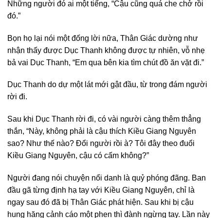
Những người đó ai một tiếng, “Cậu cũng quá che chở rồi
đó.”
Bọn họ lại nói một đống lời nữa, Thân Giác dường như
nhận thấy được Dục Thanh không được tự nhiên, vỗ nhẹ
bả vai Dục Thanh, “Em qua bên kia tìm chút đồ ăn vặt đi.”
Dục Thanh do dự một lát mới gật đầu, từ trong đám người
rời đi.
Sau khi Dục Thanh rời đi, có vài người càng thêm thẳng
thắn, “Này, không phải là cậu thích Kiều Giang Nguyên
sao? Như thế nào? Đổi người rồi à? Tôi đây theo đuổi
Kiều Giang Nguyên, cậu có cấm không?”
Người đang nói chuyện nổi danh là quỷ phóng đãng. Ban
đầu gã từng định hạ tay với Kiều Giang Nguyên, chỉ là
ngay sau đó đã bị Thân Giác phát hiện. Sau khi bị cậu
hung hăng cảnh cáo một phen thì đành ngừng tay. Lần này