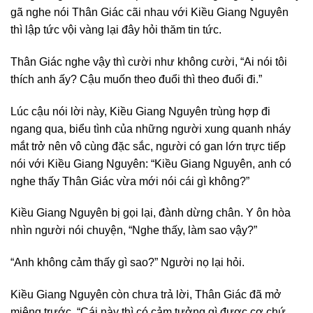
gã nghe nói Thân Giác cãi nhau với Kiều Giang Nguyên
thì lập tức vội vàng lại đây hỏi thăm tin tức.
Thân Giác nghe vậy thì cười như không cười, “Ai nói tôi
thích anh ấy? Cậu muốn theo đuổi thì theo đuổi đi.”
Lúc cậu nói lời này, Kiều Giang Nguyên trùng hợp đi
ngang qua, biểu tình của những người xung quanh nháy
mắt trở nên vô cùng đặc sắc, người có gan lớn trực tiếp
nói với Kiều Giang Nguyên: “Kiều Giang Nguyên, anh có
nghe thấy Thân Giác vừa mới nói cái gì không?”
Kiều Giang Nguyên bị gọi lại, đành dừng chân. Y ôn hòa
nhìn người nói chuyện, “Nghe thấy, làm sao vậy?”
“Anh không cảm thấy gì sao?” Người nọ lại hỏi.
Kiều Giang Nguyên còn chưa trả lời, Thân Giác đã mở
miệng trước, “Cái này thì có cảm tưởng gì được cơ chứ,