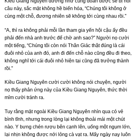
Kiều Giang Nguyên dường như cũng đoán được sẽ bị hỏi
câu này, sắc mặt không hề biến hóa, “Chúng tôi không ở
cùng một chỗ, đương nhiên sẽ không tới cùng nhau rồi.”
“A, thì ra không phải mỗi lần tham gia yến hội cậu ấy đều
phải đến nhà anh trước để chờ anh sao?” Người nọ cười
một tiếng, “Chúng tôi còn nói Thân Giác thật đúng là cái
đuôi nhỏ của anh đó, anh đi đến chỗ nào cũng đều đi theo,
không nghĩ tới cái đuôi nhỏ hiện tại cũng đã trưởng thành
rồi.”
Kiều Giang Nguyên cười cười không nói chuyện, người
nọ thấy phản ứng này của Kiều Giang Nguyên, thức thời
mỉm cười tránh ra.
Tuy rằng mặt ngoài Kiều Giang Nguyên nhìn qua có vẻ
bình tĩnh, nhưng trong lòng lại không thoải mái một chút
nào. Y bưng chén rượu bên cạnh lên, uống một ngụm lớn,
lại nhịn không được nới lỏng cà vạt ra. Mấy ngày nay luôn